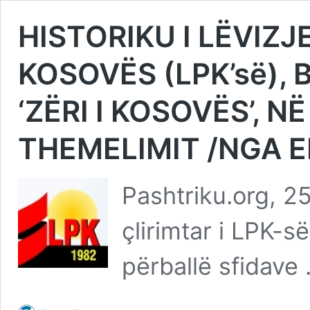
HISTORIKU I LËVIZ
KOSOVËS (LPK’së),
‘ZËRI I KOSOVËS’, N
THEMELIMIT /NGA 
Pashtriku.org, 25.
çlirimtar i LPK-s
përballë sfidave