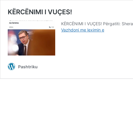
KËRCËNIMI I VUÇES!
KËRCËNIMI I VUÇES! Përgatiti: Sherad
KËRCËNIMI
Vazhdoni me leximin e
I
VUÇES!
Pashtriku