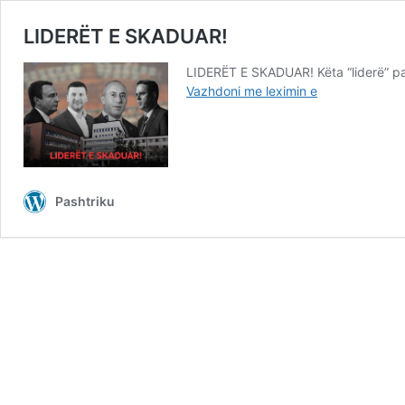
LIDERËT E SKADUAR!
LIDERËT E SKADUAR! Këta “liderë” pa
LIDERËT
Vazhdoni me leximin e
E
SKADUAR!
Pashtriku