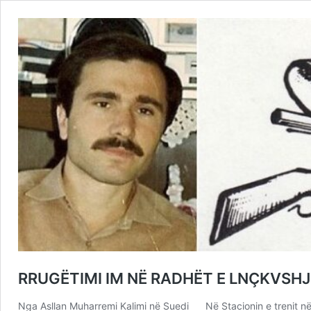
RRUGËTIMI IM NË RADHËT E LNÇKVSHJ-
Nga Asllan Muharremi Kalimi në Suedi Në Stacionin e trenit n