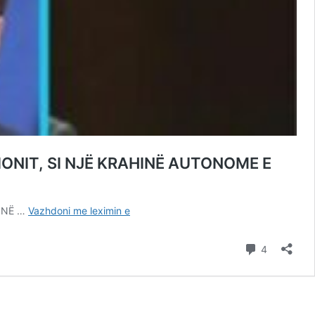
IONIT, SI NJË KRAHINË AUTONOME E
ËSHTË
E NË …
Vazhdoni me leximin e
I
ÇUDITSHËM
Komente
4
PRESIONI
I
AMBASADORIT
HILL
PËR