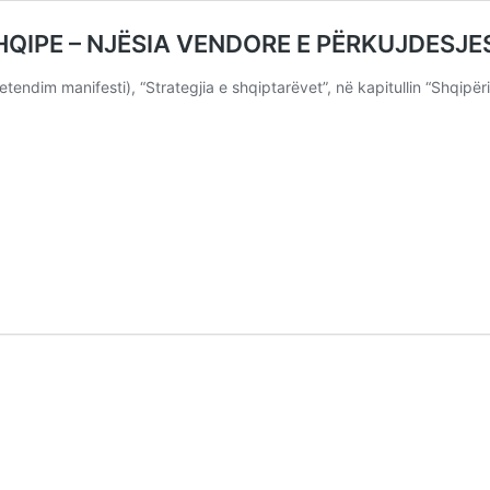
HQIPE – NJËSIA VENDORE E PËRKUJDESJE
etendim manifesti), “Strategjia e shqiptarëvet”, në kapitullin “Shqipër