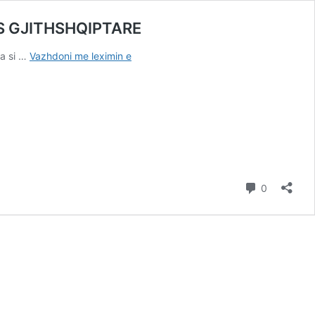
S GJITHSHQIPTARE
GJOKË
ia si …
Vazhdoni me leximin e
DABAJ:
FJALËMIRA
E
GJUHËS
SHQIPE
–
NJËSIA
VENDORE
Komente
E
0
PËRKUJDESJES
GJITHSHQIPTARE