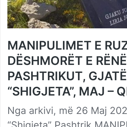
MANIPULIMET E RU
DËSHMORËT E RËNË
PASHTRIKUT, GJAT
“SHIGJETA”, MAJ – 
Nga arkivi, më 26 Maj 202
“Shigjeta” Pashtrik MAN