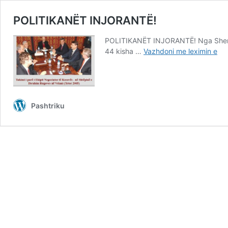
POLITIKANËT INJORANTË!
POLITIKANËT INJORANTË! Nga Sherad
PO
44 kisha …
Vazhdoni me leximin e
IN
Pashtriku