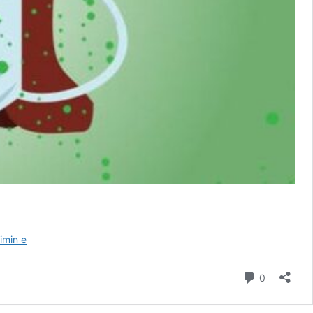
SA
imin e
NA
MBRON
Komente
0
MASKA?!