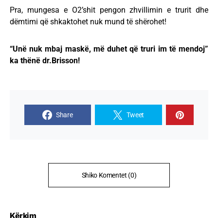
Pra, mungesa e O2’shit pengon zhvillimin e trurit dhe
dëmtimi që shkaktohet nuk mund të shërohet!
“Unë nuk mbaj maskë, më duhet që truri im të mendoj”
ka thënë dr.Brisson!
Share
Tweet
Shiko Komentet (0)
Kërkim