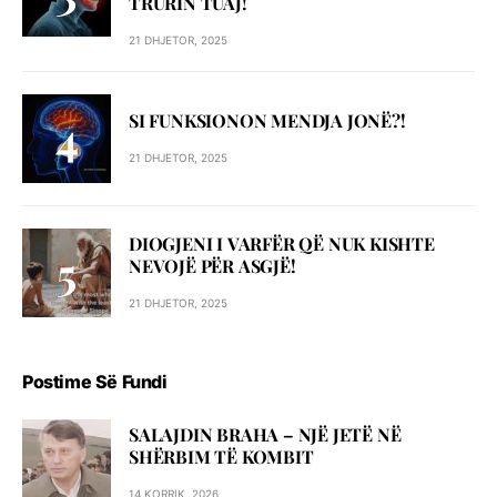
TRURIN TUAJ!
21 DHJETOR, 2025
SI FUNKSIONON MENDJA JONË?!
21 DHJETOR, 2025
DIOGJENI I VARFËR QË NUK KISHTE
NEVOJË PËR ASGJË!
21 DHJETOR, 2025
Postime Së Fundi
SALAJDIN BRAHA – NJЁ JETЁ NЁ
SHЁRBIM TЁ KOMBIT
14 KORRIK, 2026