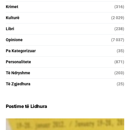
Krimet
(316)
Kulturë
(2 029)
Libri
(238)
Opinione
(7 037)
Pa Kategorizuar
(35)
Personalitete
(871)
Të Ndryshme
(203)
Të Zgjedhura
(25)
Postime të Lidhura