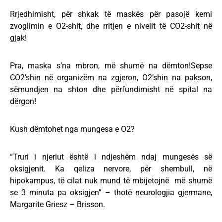
Rrjedhimisht, për shkak të maskës për pasojë kemi
zvoglimin e O2-shit, dhe rritjen e nivelit të CO2-shit në
gjak!
Pra, maska s’na mbron, më shumë na dëmton!Sepse
CO2’shin në organizëm na zgjeron, O2’shin na pakson,
sëmundjen na shton dhe përfundimisht në spital na
dërgon!
Kush dëmtohet nga mungesa e O2?
“Truri i njeriut është i ndjeshëm ndaj mungesës së
oksigjenit. Ka qeliza nervore, për shembull, në
hipokampus, të cilat nuk mund të mbijetojnë më shumë
se 3 minuta pa oksigjen” – thotë neurologjia gjermane,
Margarite Griesz – Brisson.