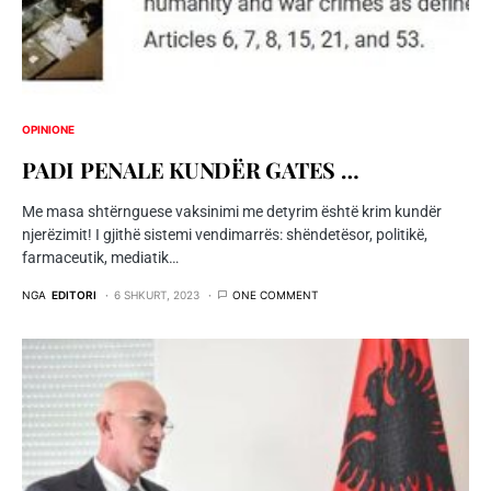
OPINIONE
PADI PENALE KUNDËR GATES …
Me masa shtërnguese vaksinimi me detyrim është krim kundër
njerëzimit! I gjithë sistemi vendimarrës: shëndetësor, politikë,
farmaceutik, mediatik…
NGA
EDITORI
6 SHKURT, 2023
ONE COMMENT