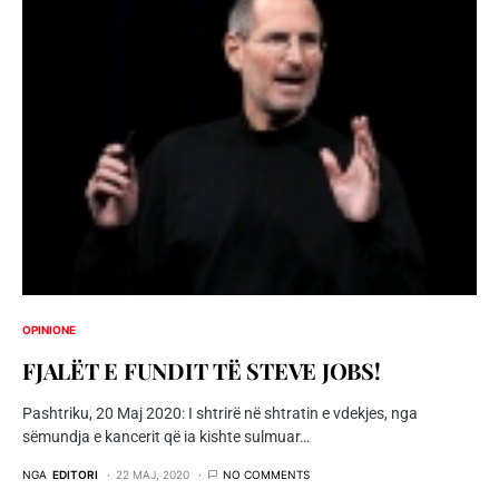
OPINIONE
FJALËT E FUNDIT TË STEVE JOBS!
Pashtriku, 20 Maj 2020: I shtrirë në shtratin e vdekjes, nga
sëmundja e kancerit që ia kishte sulmuar…
NGA
EDITORI
22 MAJ, 2020
NO COMMENTS