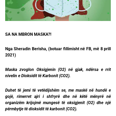
SA NA MBRON MASKA?!
Nga Sheradin Berisha, (botuar fillimisht në FB, më 8 prill
2021)
Maska zvoglon Oksigjenin (O2) në gjak, ndërsa e rrit
nivelin e Dioksidit të Karbonit (CO2).
Duhet të jemi të vetëdijshëm se, me maskë në hundë e
gojë, rimerret ajri i shfryrë dhe në këtë mënyrë në
organizëm krijojmë mungesë të oksigjenit (O2) dhe një
përmbytje të dioksidit të karbonit (CO2).