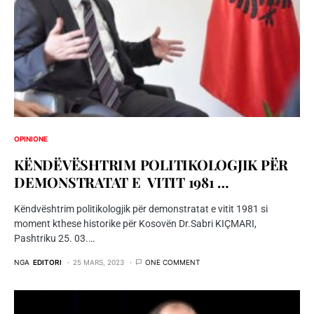
OPINIONE
KËNDËVËSHTRIM POLITIKOLOGJIK PËR
DEMONSTRATAT E VITIT 1981 …
Këndvështrim politikologjik për demonstratat e vitit 1981 si
moment kthese historike për Kosovën Dr.Sabri KIÇMARI,
Pashtriku 25. 03.…
NGA
EDITORI
25 MARS, 2023
ONE COMMENT