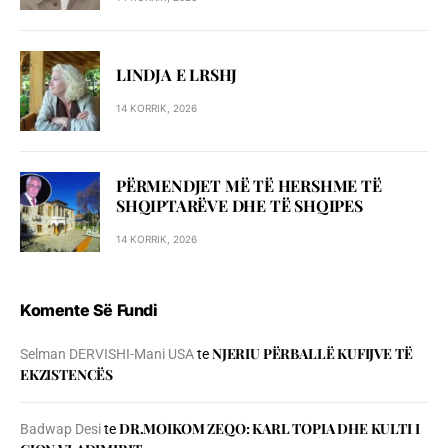
LINDJA E LRSHJ
14 KORRIK, 2026
PËRMENDJET MË TË HERSHME TË
SHQIPTARËVE DHE TË SHQIPES
14 KORRIK, 2026
Komente Së Fundi
NJERIU PЁRBALLЁ KUFIJVE TЁ
Selman DERVISHI-Mani USA
te
EKZISTENCЁS
DR.MOIKOM ZEQO: KARL TOPIA DHE KULTI I
Badwap Desi
te