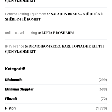
GJON VLADIMIRIT
SALAJDIN BRAHA – NJЁ JETЁ NЁ
Cement Testing Equipment
te
SHЁRBIM TЁ KOMBIT
LUFTA E KOSHARES
online travel booking
te
DR.MOIKOM ZEQO: KARL TOPIA DHE KULTI I
IPTV France
te
GJON VLADIMIRIT
Kategoritë
Dëshmorët
(299)
Etnikumi Shqiptar
(633)
Filozofi
(72)
Histori
(1 770)