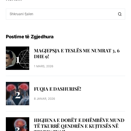
Postime të Zgjedhura
MAGJEPSJA E TESLËS ME NUMRAT 3, 6
DHE 9!
1 MARS, 2026
FUQIA E DASHURISË!
8 JANAR, 2026
HIGJIENA E DOBËT E DHËMBËVE MUND
TË TKURRË QENDRËN E KUJTESËS NË