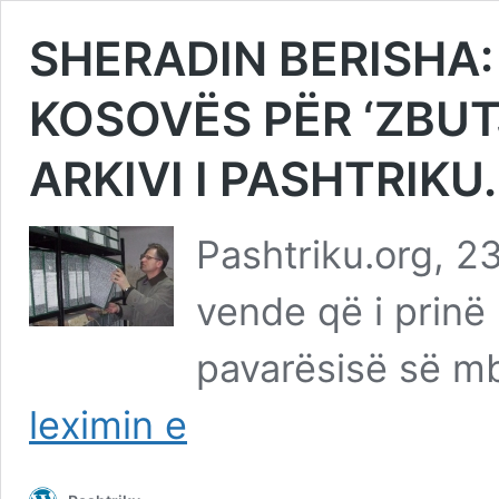
SHERADIN BERISHA
KOSOVËS PËR ‘ZBUTJ
ARKIVI I PASHTRIKU
Pashtriku.org, 23
vende që i prinë
pavarësisë së m
SHERADIN
leximin e
BERISHA:
KOMPROMISET
E