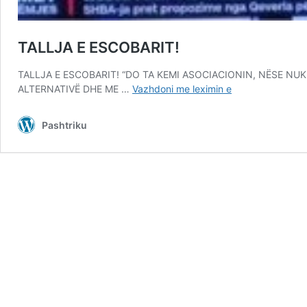
TALLJA E ESCOBARIT!
TALLJA E ESCOBARIT! “DO TA KEMI ASOCIACIONIN, NËSE NU
TALLJA
ALTERNATIVË DHE ME …
Vazhdoni me leximin e
E
ESCOBARIT!
Pashtriku