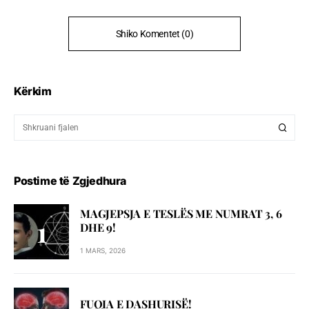
Shiko Komentet (0)
Kërkim
Postime të Zgjedhura
MAGJEPSJA E TESLËS ME NUMRAT 3, 6
DHE 9!
1 MARS, 2026
FUQIA E DASHURISË!