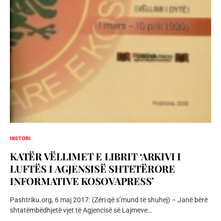
HISTORI
KATËR VËLLIMET E LIBRIT ‘ARKIVI I
LUFTËS I AGJENSISË SHTETËRORE
INFORMATIVE KOSOVAPRESS’
Pashtriku.org, 6 maj 2017: (Zëri që s’mund të shuhej) – Janë bërë
shtatëmbëdhjetë vjet të Agjencisë së Lajmeve…