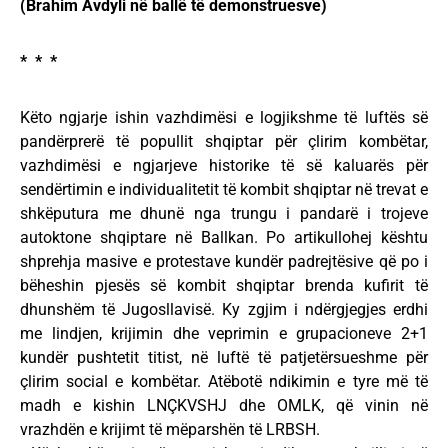
(Brahim Avdyli në ballë të demonstruesve)
* * *
Këto ngjarje ishin vazhdimësi e logjikshme të luftës së
pandërprerë të popullit shqiptar për çlirim kombëtar,
vazhdimësi e ngjarjeve historike të së kaluarës për
sendërtimin e individualitetit të kombit shqiptar në trevat e
shkëputura me dhunë nga trungu i pandarë i trojeve
autoktone shqiptare në Ballkan. Po artikullohej kështu
shprehja masive e protestave kundër padrejtësive që po i
bëheshin pjesës së kombit shqiptar brenda kufirit të
dhunshëm të Jugosllavisë. Ky zgjim i ndërgjegjes erdhi
me lindjen, krijimin dhe veprimin e grupacioneve 2+1
kundër pushtetit titist, në luftë të patjetërsueshme për
çlirim social e kombëtar. Atëbotë ndikimin e tyre më të
madh e kishin LNÇKVSHJ dhe OMLK, që vinin në
vrazhdën e krijimt të mëparshën të LRBSH.