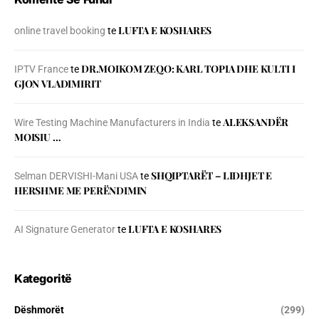
LUFTA E KOSHARES
online travel booking
te
DR.MOIKOM ZEQO: KARL TOPIA DHE KULTI I
IPTV France
te
GJON VLADIMIRIT
ALEKSANDËR
Wire Testing Machine Manufacturers in India
te
MOISIU …
SHQIPTARËT – LIDHJET E
Selman DERVISHI-Mani USA
te
HERSHME ME PERËNDIMIN
LUFTA E KOSHARES
AI Signature Generator
te
Kategoritë
Dëshmorët
(299)