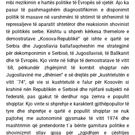
mbi rrezikimin e hartës politike të Evropës së vjetër. Ajo ka
pasur të pashmagshëm diagnostifikimin e disponimit
politik të masave në varshmëni të shtimit të shfrenimit të
represaljeve të aparatit shtetëror dhe reaksionin shovinist
të politikës serbe. Kështu u shpreh kërkesa themelore e
demostratave „Kosova-Republikë“ që ishte e qartë se
Serbia dhe Jugosllavia ballafaqoheshin me strategjinë
për dekomponimin e Serbisë, të Jugosllavisë, të Ballkanit
dhe të Evropës. Kjo vinte në lidhje të demostratave të vitit
`68, përkundër zhgënjimit të kombit shqiptar nën
Jugosllavinë me „dhënien“ e së drejtës për „kushtetutën e
vitit `74“, që vie si kushtetutë e falur për Kosovën si
krahinë nën Republikën e Serbisë dhe njëfarë subjekti në
federatë, pas gjakut të derdhur nga zemra e popullit
shqiptar. Kjo vinte si shprehje e karakterit gjithëpopullor të
tyre dhe shprehje e qartë e popullit shqiptar se nuk
pajtohej me autonominë gjysmake të vitit 1974 dhe
mashtrimin që pretendonte t`a bënte garnitura politike e
shovinizmit sllav gjoja për „zgjidhjen e çështjes