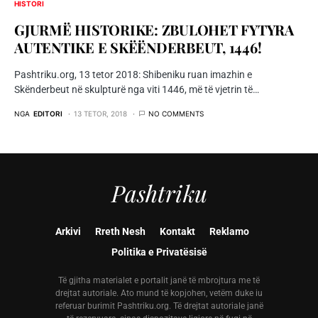
HISTORI
GJURMË HISTORIKE: ZBULOHET FYTYRA
AUTENTIKE E SKËËNDERBEUT, 1446!
Pashtriku.org, 13 tetor 2018: Shibeniku ruan imazhin e
Skënderbeut në skulpturë nga viti 1446, më të vjetrin të…
NGA
EDITORI
13 TETOR, 2018
NO COMMENTS
Pashtriku
Arkivi
Rreth Nesh
Kontakt
Reklamo
Politika e Privatësisë
Të gjitha materialet e portalit janë të mbrojtura me të
drejtat autoriale. Ato mund të kopjohen, vetëm duke iu
referuar burimit Pashtriku.org. Të drejtat autoriale janë