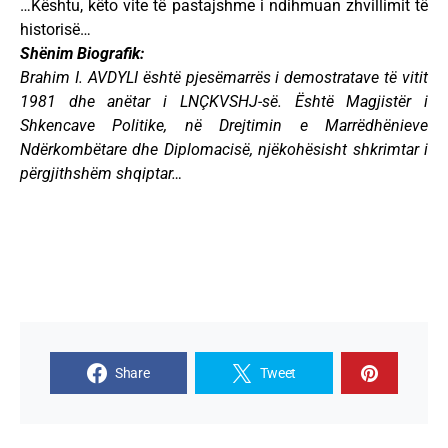
…Kështu, këto vite të pastajshme i ndihmuan zhvillimit të
historisë…
Shënim Biografik:
Brahim I. AVDYLI është pjesëmarrës i demostratave të vitit
1981 dhe anëtar i LNÇKVSHJ-së. Është Magjistër i
Shkencave Politike, në Drejtimin e Marrëdhënieve
Ndërkombëtare dhe Diplomacisë, njëkohësisht shkrimtar i
përgjithshëm shqiptar…
Share
Tweet