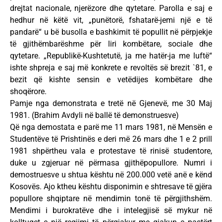
drejtat nacionale, njerëzore dhe qytetare. Parolla e saj e
hedhur në këtë vit, „punëtorë, fshatarë-jemi një e të
pandarë“ u bë busolla e bashkimit të popullit në përpjekje
të gjithëmbarëshme për liri kombëtare, sociale dhe
qytetare. „Republikë-Kushtetutë, ja me hatër-ja me luftë“
ishte shpreja e saj më konkrete e revoltës së brezit `81, e
bezit që kishte sensin e vetëdijes kombëtare dhe
shoqërore.
Pamje nga demonstrata e tretë në Gjenevë, me 30 Maj
1981. (Brahim Avdyli në ballë të demonstruesve)
Që nga demostata e parë me 11 mars 1981, në Mensën e
Studentëve të Prishtinës e deri më 26 mars dhe 1 e 2 prill
1981 shpërtheu vala e protestave të rinisë studentore,
duke u zgjeruar në përmasa gjithëpopullore. Numri i
demostruesve u shtua kështu në 200.000 vetë anë e kënd
Kosovës. Ajo ktheu kështu disponimin e shtresave të gjëra
popullore shqiptare në mendimin tonë të përgjithshëm.
Mendimi i burokratëve dhe i intelegjisë së mykur në