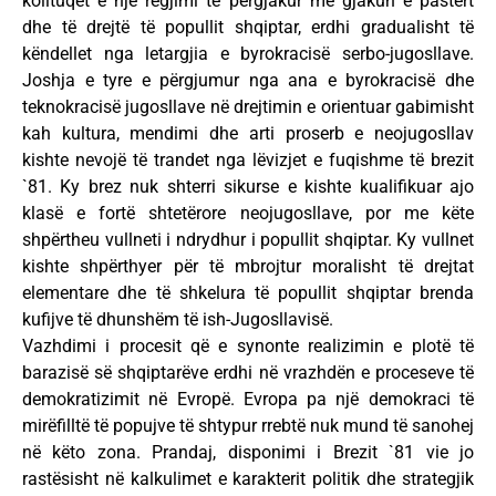
kolltuqet e një regjimi të përgjakur me gjakun e pastërt
dhe të drejtë të popullit shqiptar, erdhi gradualisht të
këndellet nga letargjia e byrokracisë serbo-jugosllave.
Joshja e tyre e përgjumur nga ana e byrokracisë dhe
teknokracisë jugosllave në drejtimin e orientuar gabimisht
kah kultura, mendimi dhe arti proserb e neojugosllav
kishte nevojë të trandet nga lëvizjet e fuqishme të brezit
`81. Ky brez nuk shterri sikurse e kishte kualifikuar ajo
klasë e fortë shtetërore neojugosllave, por me këte
shpërtheu vullneti i ndrydhur i popullit shqiptar. Ky vullnet
kishte shpërthyer për të mbrojtur moralisht të drejtat
elementare dhe të shkelura të popullit shqiptar brenda
kufijve të dhunshëm të ish-Jugosllavisë.
Vazhdimi i procesit që e synonte realizimin e plotë të
barazisë së shqiptarëve erdhi në vrazhdën e proceseve të
demokratizimit në Evropë. Evropa pa një demokraci të
mirëfilltë të popujve të shtypur rrebtë nuk mund të sanohej
në këto zona. Prandaj, disponimi i Brezit `81 vie jo
rastësisht në kalkulimet e karakterit politik dhe strategjik