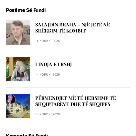
Postime Së Fundi
SALAJDIN BRAHA – NJЁ JETЁ NЁ
SHЁRBIM TЁ KOMBIT
14 KORRIK, 2026
LINDJA E LRSHJ
14 KORRIK, 2026
PËRMENDJET MË TË HERSHME TË
SHQIPTARËVE DHE TË SHQIPES
14 KORRIK, 2026
Komente Së Fundi