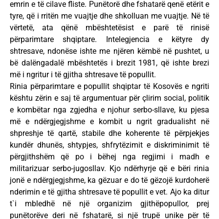
emrin e të cilave fliste. Punëtorë dhe fshatarë qenë etërit e
tyre, që i rritën me vuajtje dhe shkolluan me vuajtje. Në të
vërtetë, ata qënë mbështetësist e parë të rinisë
përparimtare shqiptare. Intelegjencia e këtyre dy
shtresave, ndonëse ishte me njëren këmbë në pushtet, u
bë dalëngadalë mbështetës i brezit 1981, që ishte brezi
më i ngritur i të gjitha shtresave të popullit.
Rinia përparimtare e popullit shqiptar të Kosovës e ngriti
kështu zërin e saj të argumentuar për çlirim social, politik
e kombëtar nga zgjedha e njohur serbo-sllave, ku pjesa
më e ndërgjegjshme e kombit u ngrit gradualisht në
shpreshje të qartë, stabile dhe koherente të përpjekjes
kundër dhunës, shtypjes, shfrytëzimit e diskriminimit të
përgjithshëm që po i bëhej nga regjimi i madh e
militarizuar serbo-jugosllav. Kjo ndërhyrje që e bëri rinia
jonë e ndërgjegjshme, ka gëzuar e do të gëzojë kurdoherë
nderimin e të gjitha shtresave të popullit e vet. Ajo ka ditur
t`i mbledhë në një organizim gjithëpopullor, prej
punëtorëve deri në fshatarë, si një trupë unike për të