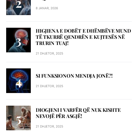
8 JANAR, 2026
HIGJIENA E DOBËT E DHËMBËVE MUND
TË TKURRË QENDRËN E KUJTESËS NË
TRURIN TUAJ!
21 DHJETOR, 2025
SI FUNKSIONON MENDJA JONË?!
21 DHJETOR, 2025
DIOGJENI I VARFËR QË NUK KISHTE
NEVOJË PËR ASGJË!
21 DHJETOR, 2025