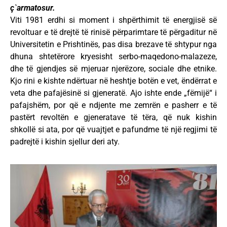
ç`armatosur.
Viti 1981 erdhi si moment i shpërthimit të energjisë së
revoltuar e të drejtë të rinisë përparimtare të përgaditur në
Universitetin e Prishtinës, pas disa brezave të shtypur nga
dhuna shtetërore kryesisht serbo-maqedono-malazeze,
dhe të gjendjes së mjeruar njerëzore, sociale dhe etnike.
Kjo rini e kishte ndërtuar në heshtje botën e vet, ëndërrat e
veta dhe pafajësinë si gjeneratë. Ajo ishte ende „fëmijë“ i
pafajshëm, por që e ndjente me zemrën e pasherr e të
pastërt revoltën e gjeneratave të tëra, që nuk kishin
shkollë si ata, por që vuajtjet e pafundme të një regjimi të
padrejtë i kishin sjellur deri aty.