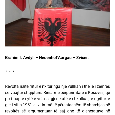
Brahim I. Avdyli – Neuenhof’Aargau – Zvicer.
* * *
Revolta ishte rritur e nxitur nga një vullkan i thellë i zemrës
së vuajtur shqiptare. Rinia më përparimtare e Kosovës, që
po i hapte sytë e veta si gjeneratë e shkolluar, e ngritur, e
gjeti vitin 1981 si vitin më të përshtashëm të shprehjes së
revoltës së argumentuar të saj dhe të gjeneratave në