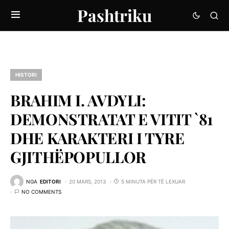
Pashtriku
HISTORI
BRAHIM I. AVDYLI:
DEMONSTRATAT E VITIT `81
DHE KARAKTERI I TYRE
GJITHËPOPULLOR
NGA
EDITORI
20 MARS, 2013
5 MINUTA PËR TË LEXUAR
NO COMMENTS