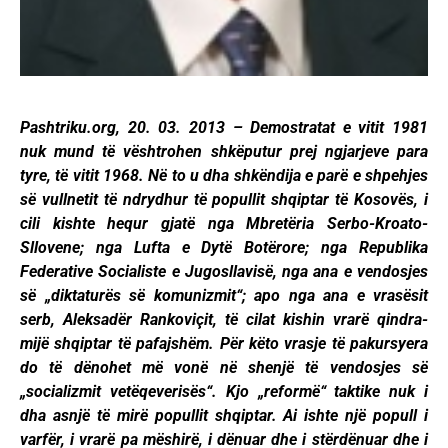
Pashtriku.org, 20. 03. 2013 – Demostratat e vitit 1981
nuk mund të vështrohen shkëputur prej ngjarjeve para
tyre, të vitit 1968. Në to u dha shkëndija e parë e shpehjes
së vullnetit të ndrydhur të popullit shqiptar të Kosovës, i
cili kishte hequr gjatë nga Mbretëria Serbo-Kroato-
Sllovene; nga Lufta e Dytë Botërore; nga Republika
Federative Socialiste e Jugosllavisë, nga ana e vendosjes
së „diktaturës së komunizmit“; apo nga ana e vrasësit
serb, Aleksadër Rankoviçit, të cilat kishin vrarë qindra-
mijë shqiptar të pafajshëm. Për këto vrasje të pakursyera
do të dënohet më vonë në shenjë të vendosjes së
„socializmit vetëqeverisës“. Kjo „reformë“ taktike nuk i
dha asnjë të mirë popullit shqiptar. Ai ishte një popull i
varfër, i vrarë pa mëshirë, i dënuar dhe i stërdënuar dhe i