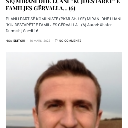
SË) MIRANI DHE LUANI ”KUJDESTARËT” E
FAMILJES GËRVALLA… (6)
PLANI I PARTISË KOMUNISTE (PKMLSHJ-SË) MIRANI DHE LUANI
”KUJDESTARËT” E FAMILJES GËRVALLA… (6) Autori: Xhafer
Durmishi, Suedi 16…
NGA
EDITORI
16 MARS, 2023
NO COMMENTS