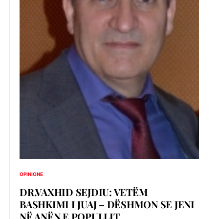
OPINIONE
DR.VAXHID SEJDIU: VETËM
BASHKIMI I JUAJ – DËSHMON SE JENI
NË ANËN E POPULLIT