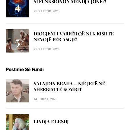
SI FUNKSIONON MENDJA JONË?!
21 DHJETOR, 2025
DIOGJENI I VARFËR QË NUK KISHTE
NEVOJË PËR ASGJË!
21 DHJETOR, 2025
Postime Së Fundi
SALAJDIN BRAHA – NJЁ JETЁ NЁ
SHЁRBIM TЁ KOMBIT
14 KORRIK, 2026
LINDJA E LRSHJ