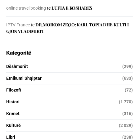
LUFTA E KOSHARES
online travel booking
te
DR.MOIKOM ZEQO: KARL TOPIA DHE KULTI I
IPTV France
te
GJON VLADIMIRIT
Kategoritë
Dëshmorët
(299)
Etnikumi Shqiptar
(633)
Filozofi
(72)
Histori
(1 770)
Krimet
(316)
Kulturë
(2 029)
Libri
(238)