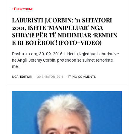
TË NDRYSHME
LABURISTI J.CORBIN: ’11 SHTATORI
2001, ISHTE ‘MANIPULUAR’ NGA
SHBA’të PËR TË NDIHMUAR ‘RENDIN
E RI BOTËROR’! (FOTO+VIDEO)
Pashtriku.org, 30. 09. 2016: Lideri i rizgjedhur i laburistëve
në Angli, Jeremy Corbin, pretendon se sulmet terroriste
më…
NGA
EDITORI
30 SHTATOR, 2016
NO COMMENTS