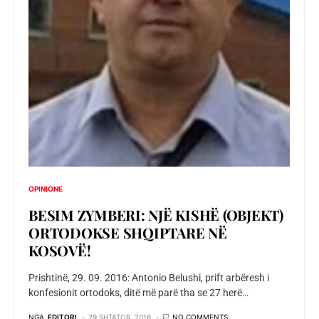
OPINIONE
BESIM ZYMBERI: NJË KISHË (OBJEKT)
ORTODOKSE SHQIPTARE NË
KOSOVË!
Prishtinë, 29. 09. 2016: Antonio Belushi, prift arbëresh i
konfesionit ortodoks, ditë më parë tha se 27 herë…
NGA
EDITORI
29 SHTATOR, 2016
NO COMMENTS