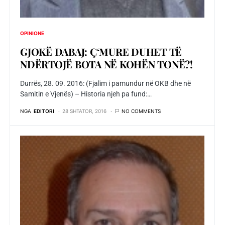
OPINIONE
GJOKË DABAJ: Ç‘MURE DUHET TË
NDËRTOJË BOTA NË KOHËN TONË?!
Durrës, 28. 09. 2016: (Fjalim i pamundur në OKB dhe në
Samitin e Vjenës) – Historia njeh pa fund:…
NGA
EDITORI
28 SHTATOR, 2016
NO COMMENTS