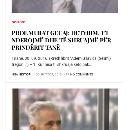
OPINIONE
PROF.MURAT GECAJ: DETYRIM, T’I
NDEROJMË DHE TË SHRUAJMË PËR
PRINDËRIT TANË
Tiranë, 30. 09. 2016: (Rreth librit “Adem Gllavica (Selimi)
tregon…”) – 1. Kur nisa t’i shkruaja këto pak…
NGA
EDITORI
30 SHTATOR, 2016
NO COMMENTS