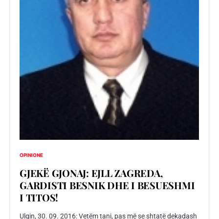
OPINIONE
GJEKË GJONAJ: EJLL ZAGREDA,
GARDISTI BESNIK DHE I BESUESHMI
I TITOS!
Ulqin, 30. 09. 2016: Vetëm tani, pas më se shtatë dekadash