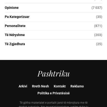
Opinione
(7 037)
Pa Kategorizuar
(35)
Personalitete
(871)
Të Ndryshme
(203)
Të Zgjedhura
(25)
Pashtriku
Arkivi
Rreth Nesh
Kontakt
Reklamo
Politika e Privatësisë
Të gjitha materialet e portalit janë të mbrojtura me të