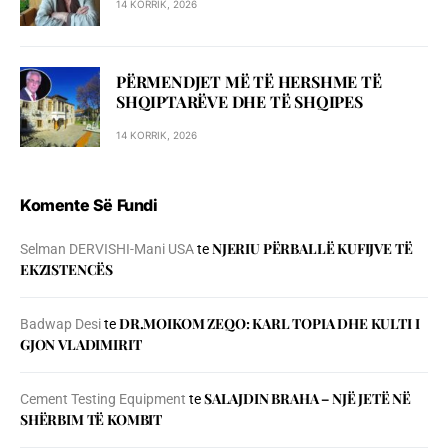
14 KORRIK, 2026
PËRMENDJET MË TË HERSHME TË
SHQIPTARËVE DHE TË SHQIPES
14 KORRIK, 2026
Komente Së Fundi
NJERIU PЁRBALLЁ KUFIJVE TЁ
Selman DERVISHI-Mani USA
te
EKZISTENCЁS
DR.MOIKOM ZEQO: KARL TOPIA DHE KULTI I
Badwap Desi
te
GJON VLADIMIRIT
SALAJDIN BRAHA – NJЁ JETЁ NЁ
Cement Testing Equipment
te
SHЁRBIM TЁ KOMBIT