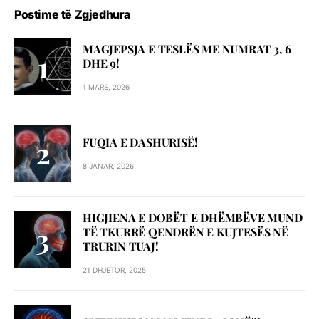
Postime të Zgjedhura
MAGJEPSJA E TESLËS ME NUMRAT 3, 6
DHE 9!
1 MARS, 2026
FUQIA E DASHURISË!
8 JANAR, 2026
HIGJIENA E DOBËT E DHËMBËVE MUND
TË TKURRË QENDRËN E KUJTESËS NË
TRURIN TUAJ!
21 DHJETOR, 2025