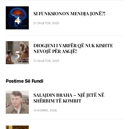
SI FUNKSIONON MENDJA JONË?!
21 DHJETOR, 2025
DIOGJENI I VARFËR QË NUK KISHTE
NEVOJË PËR ASGJË!
21 DHJETOR, 2025
Postime Së Fundi
SALAJDIN BRAHA – NJЁ JETЁ NЁ
SHЁRBIM TЁ KOMBIT
14 KORRIK, 2026