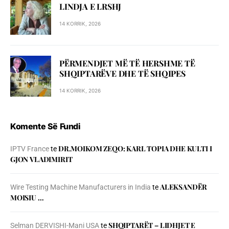
LINDJA E LRSHJ
14 KORRIK, 2026
PËRMENDJET MË TË HERSHME TË
SHQIPTARËVE DHE TË SHQIPES
14 KORRIK, 2026
Komente Së Fundi
DR.MOIKOM ZEQO: KARL TOPIA DHE KULTI I
IPTV France
te
GJON VLADIMIRIT
ALEKSANDËR
Wire Testing Machine Manufacturers in India
te
MOISIU …
SHQIPTARËT – LIDHJET E
Selman DERVISHI-Mani USA
te