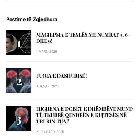
Postime të Zgjedhura
MAGJEPSJA E TESLËS ME NUMRAT 3, 6
DHE 9!
1 MARS, 2026
FUQIA E DASHURISË!
8 JANAR, 2026
HIGJIENA E DOBËT E DHËMBËVE MUND
TË TKURRË QENDRËN E KUJTESËS NË
TRURIN TUAJ!
21 DHJETOR, 2025