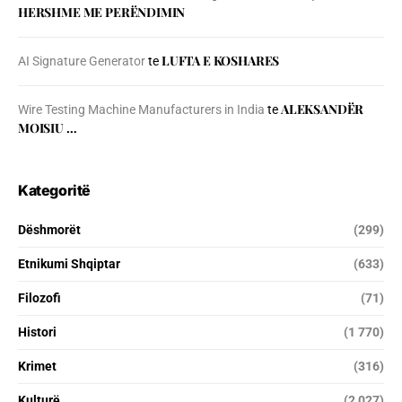
HERSHME ME PERËNDIMIN
LUFTA E KOSHARES
AI Signature Generator
te
ALEKSANDËR
Wire Testing Machine Manufacturers in India
te
MOISIU …
Kategoritë
Dëshmorët
(299)
Etnikumi Shqiptar
(633)
Filozofi
(71)
Histori
(1 770)
Krimet
(316)
Kulturë
(2 027)