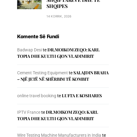
SHQIPES
14 KORRIK, 2026
Komente Së Fundi
DR.MOIKOM ZEQO: KARL
Badwap Desi
te
TOPIA DHE KULTI I GJON VLADIMIRIT
SALAJDIN BRAHA
Cement Testing Equipment
te
– NJЁ JETЁ NЁ SHЁRBIM TЁ KOMBIT
LUFTA E KOSHARES
online travel booking
te
DR.MOIKOM ZEQO: KARL
IPTV France
te
TOPIA DHE KULTI I GJON VLADIMIRIT
Wire Testing Machine Manufacturers in India
te