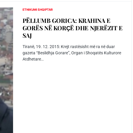
ETNIKUMI SHQIPTAR
PËLLUMB GORICA: KRAHINA E
GORËS NË KORҪË DHE NJERËZIT E
SAJ
Tiranë, 19. 12. 2015: Krejt rastësisht më ra në duar
gazeta “Beslidhja Gorare”, Organ i Shoqatës Kulturore
Atdhetare…