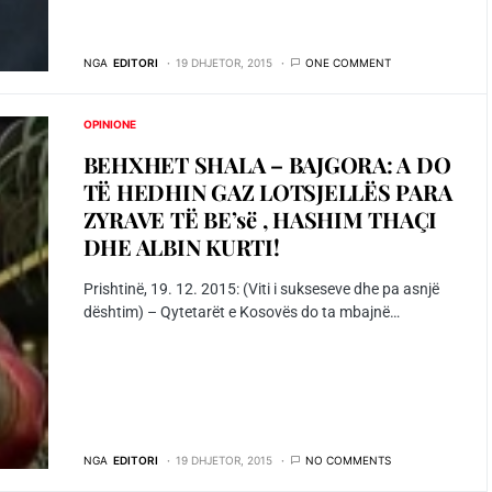
NGA
EDITORI
19 DHJETOR, 2015
ONE COMMENT
OPINIONE
BEHXHET SHALA – BAJGORA: A DO
TË HEDHIN GAZ LOTSJELLËS PARA
ZYRAVE TË BE’së , HASHIM THAÇI
DHE ALBIN KURTI!
Prishtinë, 19. 12. 2015: (Viti i sukseseve dhe pa asnjë
dështim) – Qytetarët e Kosovës do ta mbajnë…
NGA
EDITORI
19 DHJETOR, 2015
NO COMMENTS