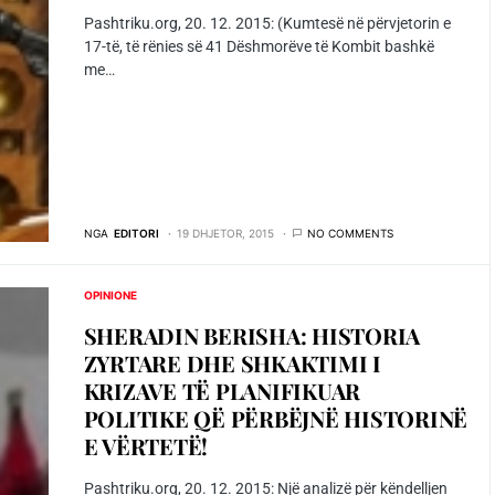
Pashtriku.org, 20. 12. 2015: (Kumtesë në përvjetorin e
17-të, të rënies së 41 Dëshmorëve të Kombit bashkë
me…
NGA
EDITORI
19 DHJETOR, 2015
NO COMMENTS
OPINIONE
SHERADIN BERISHA: HISTORIA
ZYRTARE DHE SHKAKTIMI I
KRIZAVE TË PLANIFIKUAR
POLITIKE QË PËRBËJNË HISTORINË
E VËRTETË!
Pashtriku.org, 20. 12. 2015: Një analizë për këndelljen