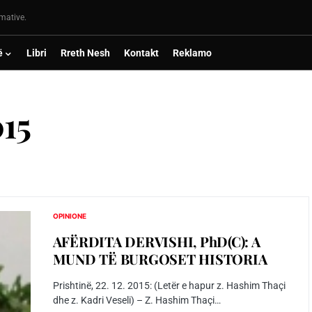
rmative.
ë
Libri
Rreth Nesh
Kontakt
Reklamo
15
OPINIONE
AFËRDITA DERVISHI, PhD(C): A
MUND TË BURGOSET HISTORIA
Prishtinë, 22. 12. 2015: (Letër e hapur z. Hashim Thaçi
dhe z. Kadri Veseli) – Z. Hashim Thaçi…