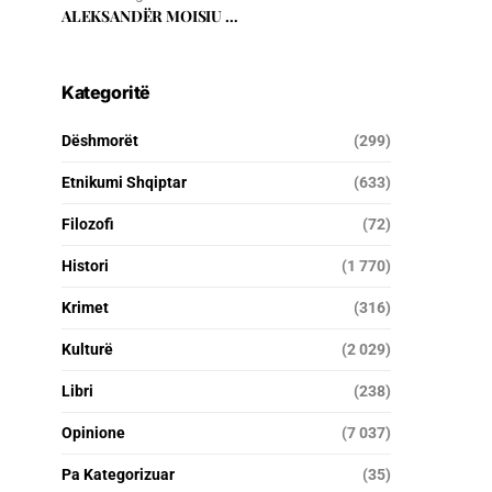
ALEKSANDËR MOISIU …
Kategoritë
Dëshmorët
(299)
Etnikumi Shqiptar
(633)
Filozofi
(72)
Histori
(1 770)
Krimet
(316)
Kulturë
(2 029)
Libri
(238)
Opinione
(7 037)
Pa Kategorizuar
(35)