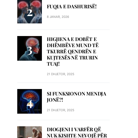
FUQIA E DASHURISË!
8 JANAR, 2026
HIGJIENA E DOBËT E
DHËMBËVE MUND TË
TKURRË QENDRËN E
KUJTESËS NË TRURIN
TUAJ!
21 DHJETOR, 2025
SI FUNKSIONON MENDJA
JONË?!
21 DHJETOR, 2025
DIOGJENI I VARFËR QË
NUK KISHTE NEVOJË PËR