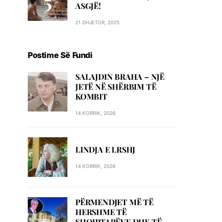
ASGJË!
21 DHJETOR, 2025
Postime Së Fundi
SALAJDIN BRAHA – NJЁ
JETЁ NЁ SHЁRBIM TЁ
KOMBIT
14 KORRIK, 2026
LINDJA E LRSHJ
14 KORRIK, 2026
PËRMENDJET MË TË
HERSHME TË
SHQIPTARËVE DHE TË