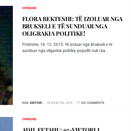
OPINIONE
FLORA BEKTESHI: TË IZOLUAR NGA
BRUKSELI E TË SUNDUAR NGA
OLIGRAKIA POLITIKE!
Prishtinë, 18. 12. 2015: Të izoluar nga Brukseli e të
sunduar nga oligarkia politike, popullit nuk i ka…
NGA
EDITORI
18 DHJETOR, 2015
NO COMMENTS
OPINIONE
ADIL FETAHU: 95-VJETORI I