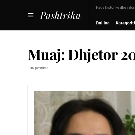
Faqe historike dhe info
Pashtriku
Ballina
Kategorit
Muaj:
Dhjetor 20
106 postime