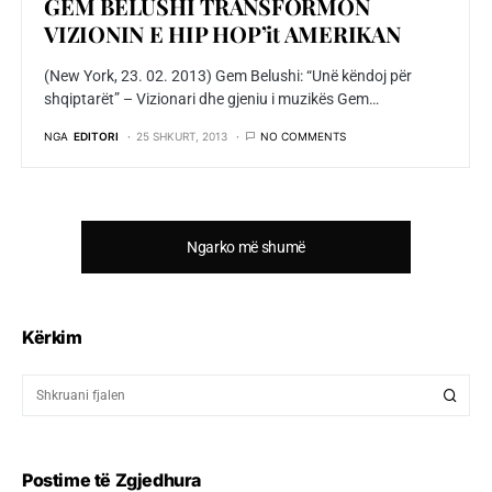
GEM BELUSHI TRANSFORMON
VIZIONIN E HIP HOP’it AMERIKAN
(New York, 23. 02. 2013) Gem Belushi: “Unë këndoj për
shqiptarët” – Vizionari dhe gjeniu i muzikës Gem…
NGA
EDITORI
25 SHKURT, 2013
NO COMMENTS
Ngarko më shumë
Kërkim
Postime të Zgjedhura