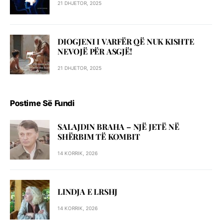
21 DHJETOR, 2025
DIOGJENI I VARFËR QË NUK KISHTE
NEVOJË PËR ASGJË!
21 DHJETOR, 2025
Postime Së Fundi
SALAJDIN BRAHA – NJЁ JETЁ NЁ
SHЁRBIM TЁ KOMBIT
14 KORRIK, 2026
LINDJA E LRSHJ
14 KORRIK, 2026