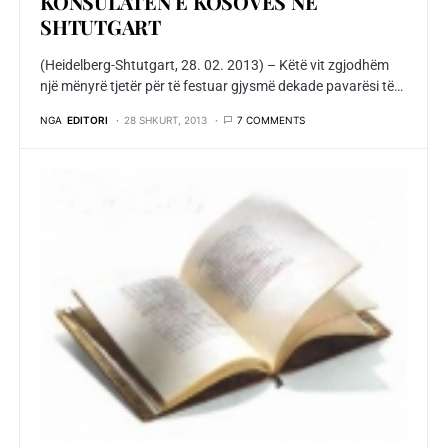
KONSULATËN E KOSOVËS NË
SHTUTGART
(Heidelberg-Shtutgart, 28. 02. 2013) – Këtë vit zgjodhëm
një mënyrë tjetër për të festuar gjysmë dekade pavarësi të…
NGA
EDITORI
28 SHKURT, 2013
7 COMMENTS