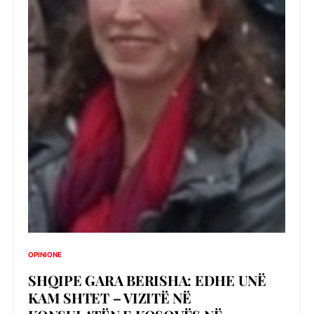
OPINIONE
SHQIPE GARA BERISHA: EDHE UNË
KAM SHTET – VIZITË NË