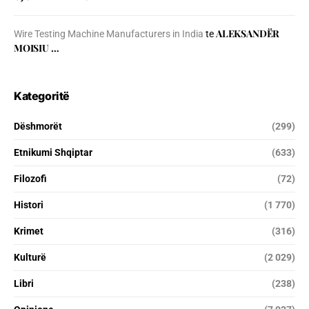
ALEKSANDËR
Wire Testing Machine Manufacturers in India
te
MOISIU …
Kategoritë
Dëshmorët
(299)
Etnikumi Shqiptar
(633)
Filozofi
(72)
Histori
(1 770)
Krimet
(316)
Kulturë
(2 029)
Libri
(238)