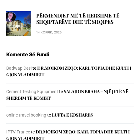
PËRMENDJET MË TË HERSHME TË
SHQIPTARËVE DHE TË SHQIPES
14 KORRIK, 2026
Komente Së Fundi
DR.MOIKOM ZEQO: KARL TOPIA DHE KULTI I
Badwap Desi
te
GJON VLADIMIRIT
SALAJDIN BRAHA – NJЁ JETЁ NЁ
Cement Testing Equipment
te
SHЁRBIM TЁ KOMBIT
LUFTA E KOSHARES
online travel booking
te
DR.MOIKOM ZEQO: KARL TOPIA DHE KULTI I
IPTV France
te
GJON VLADIMIRIT