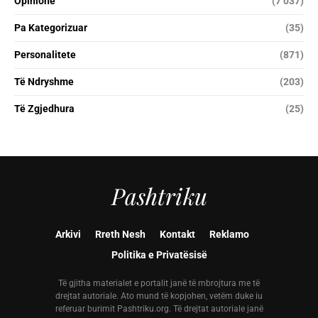
Opinione
(7 037)
Pa Kategorizuar
(35)
Personalitete
(871)
Të Ndryshme
(203)
Të Zgjedhura
(25)
Pashtriku
Arkivi
Rreth Nesh
Kontakt
Reklamo
Politika e Privatësisë
Të gjitha materialet e portalit janë të mbrojtura me të
drejtat autoriale. Ato mund të kopjohen, vetëm duke iu
referuar burimit Pashtriku.org. Të drejtat autoriale janë