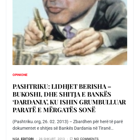
OPINIONE
PASHTRIKU: LIDHJET BERISHA –
BUKOSHI, DHE SHITJA E BANKËS
‘DARDANIA’, KU ISHIN GRUMBULLUAR
PARATË E MËRGATËS SONË
(Pashtriku.org, 26. 02. 2013) – Zbardhen për herë të parë
dokumentet e shitjes së Bankës Dardania në Tiranë…
NGA
EDITORI
26 SHKURT, 2013
NO COMMENTS