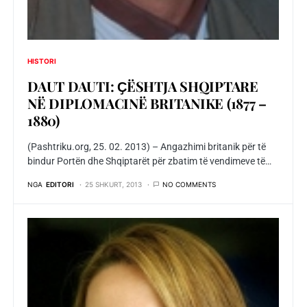
HISTORI
DAUT DAUTI: ҪËSHTJA SHQIPTARE
NË DIPLOMACINË BRITANIKE (1877 –
1880)
(Pashtriku.org, 25. 02. 2013) – Angazhimi britanik për të
bindur Portën dhe Shqiptarët për zbatim të vendimeve të…
NGA
EDITORI
25 SHKURT, 2013
NO COMMENTS