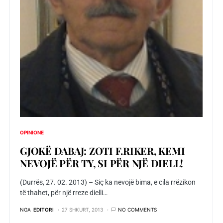
OPINIONE
GJOKË DABAJ: ZOTI F.RIKER, KEMI
NEVOJË PËR TY, SI PËR NJË DIELL!
(Durrës, 27. 02. 2013) – Siç ka nevojë bima, e cila rrëzikon
të thahet, për një rreze dielli…
NGA
EDITORI
27 SHKURT, 2013
NO COMMENTS