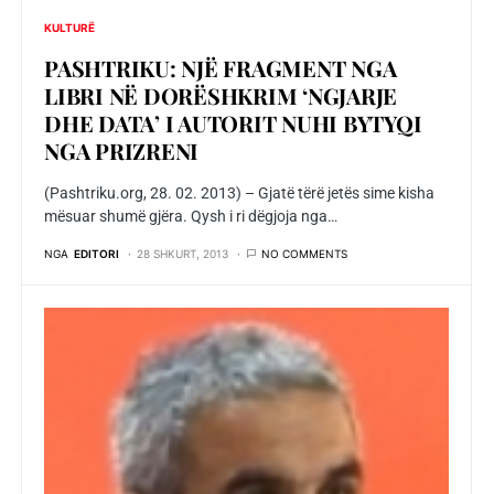
KULTURË
PASHTRIKU: NJË FRAGMENT NGA
LIBRI NË DORËSHKRIM ‘NGJARJE
DHE DATA’ I AUTORIT NUHI BYTYQI
NGA PRIZRENI
(Pashtriku.org, 28. 02. 2013) – Gjatë tërë jetës sime kisha
mësuar shumë gjëra. Qysh i ri dëgjoja nga…
NGA
EDITORI
28 SHKURT, 2013
NO COMMENTS