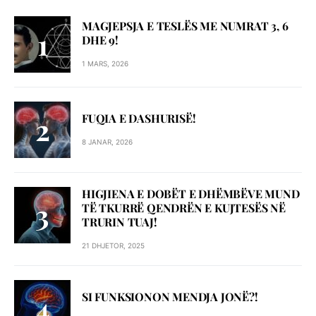
MAGJEPSJA E TESLËS ME NUMRAT 3, 6
DHE 9!
1 MARS, 2026
FUQIA E DASHURISË!
8 JANAR, 2026
HIGJIENA E DOBËT E DHËMBËVE MUND
TË TKURRË QENDRËN E KUJTESËS NË
TRURIN TUAJ!
21 DHJETOR, 2025
SI FUNKSIONON MENDJA JONË?!