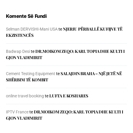
Komente Së Fundi
NJERIU PЁRBALLЁ KUFIJVE TЁ
Selman DERVISHI-Mani USA
te
EKZISTENCЁS
DR.MOIKOM ZEQO: KARL TOPIA DHE KULTI I
Badwap Desi
te
GJON VLADIMIRIT
SALAJDIN BRAHA – NJЁ JETЁ NЁ
Cement Testing Equipment
te
SHЁRBIM TЁ KOMBIT
LUFTA E KOSHARES
online travel booking
te
DR.MOIKOM ZEQO: KARL TOPIA DHE KULTI I
IPTV France
te
GJON VLADIMIRIT