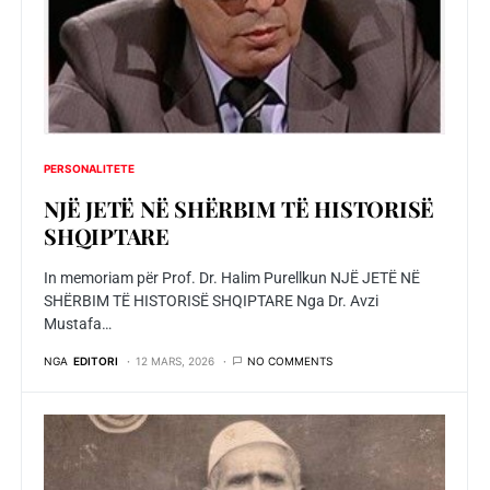
PERSONALITETE
NJЁ JETЁ NЁ SHЁRBIM TЁ HISTORISЁ
SHQIPTARE
In memoriam për Prof. Dr. Halim Purellkun NJЁ JETЁ NЁ
SHЁRBIM TЁ HISTORISЁ SHQIPTARE Nga Dr. Avzi
Mustafa…
NGA
EDITORI
12 MARS, 2026
NO COMMENTS