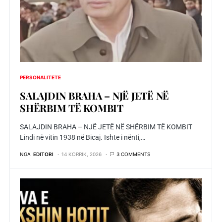
PERSONALITETE
SALAJDIN BRAHA – NJЁ JETЁ NЁ
SHЁRBIM TЁ KOMBIT
SALAJDIN BRAHA – NJЁ JETЁ NЁ SHЁRBIM TЁ KOMBIT
Lindi në vitin 1938 në Bicaj. Ishte i nënti,…
NGA
EDITORI
14 KORRIK, 2026
3 COMMENTS