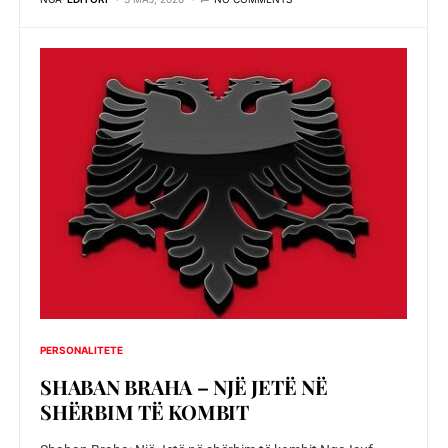
PERSONALITETE
SHABAN BRAHA – NJЁ JETЁ NЁ
SHЁRBIM TЁ KOMBIT