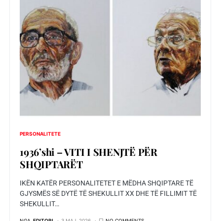
PERSONALITETE
1936’shi – VITI I SHENJTЁ PЁR
SHQIPTARЁT
IKËN KATËR PERSONALITETET E MËDHA SHQIPTARE TË
GJYSMËS SË DYTË TË SHEKULLIT XX DHE TË FILLIMIT TË
SHEKULLIT…
NGA
EDITORI
3 MAJ, 2026
NO COMMENTS