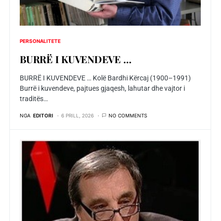
PERSONALITETE
BURRЁ I KUVENDEVE …
BURRЁ I KUVENDEVE … Kolë Bardhi Kërcaj (1900–1991)
Burrë i kuvendeve, pajtues gjaqesh, lahutar dhe vajtor i
traditës…
NGA
EDITORI
6 PRILL, 2026
NO COMMENTS