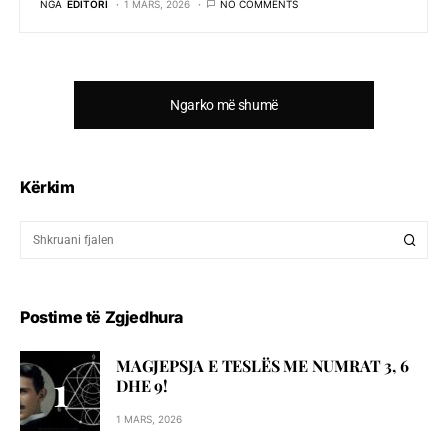
NGA
EDITORI
1 MARS, 2026
NO COMMENTS
Ngarko më shumë
Kërkim
Postime të Zgjedhura
MAGJEPSJA E TESLËS ME NUMRAT 3, 6
DHE 9!
1 MARS, 2026