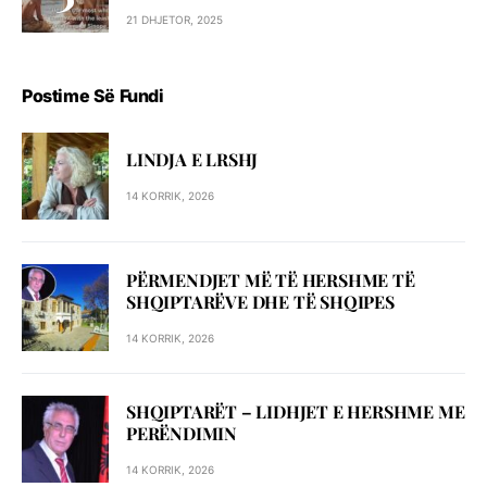
21 DHJETOR, 2025
Postime Së Fundi
LINDJA E LRSHJ
14 KORRIK, 2026
PËRMENDJET MË TË HERSHME TË
SHQIPTARËVE DHE TË SHQIPES
14 KORRIK, 2026
SHQIPTARËT – LIDHJET E HERSHME ME
PERËNDIMIN
14 KORRIK, 2026