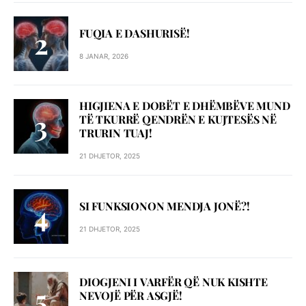
FUQIA E DASHURISË!
8 JANAR, 2026
HIGJIENA E DOBËT E DHËMBËVE MUND
TË TKURRË QENDRËN E KUJTESËS NË
TRURIN TUAJ!
21 DHJETOR, 2025
SI FUNKSIONON MENDJA JONË?!
21 DHJETOR, 2025
DIOGJENI I VARFËR QË NUK KISHTE
NEVOJË PËR ASGJË!