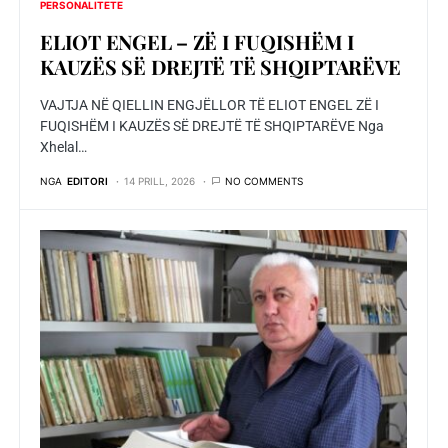
PERSONALITETE
ELIOT ENGEL – ZË I FUQISHËM I
KAUZËS SË DREJTË TË SHQIPTARËVE
VAJTJA NË QIELLIN ENGJËLLOR TË ELIOT ENGEL ZË I
FUQISHËM I KAUZËS SË DREJTË TË SHQIPTARËVE Nga
Xhelal…
NGA
EDITORI
14 PRILL, 2026
NO COMMENTS