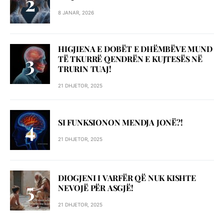
8 JANAR, 2026
HIGJIENA E DOBËT E DHËMBËVE MUND
TË TKURRË QENDRËN E KUJTESËS NË
TRURIN TUAJ!
21 DHJETOR, 2025
SI FUNKSIONON MENDJA JONË?!
21 DHJETOR, 2025
DIOGJENI I VARFËR QË NUK KISHTE
NEVOJË PËR ASGJË!
21 DHJETOR, 2025