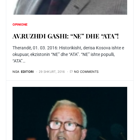
OPINIONE
AV.RUZHDI GASHI: “NE” DHE “ATA”!
Therandë, 01. 03. 2016: Historikisht, derisa Kosova ishte e
okupuar, ekzistonin “NE” dhe “ATA”. “NE” ishte populli,
“ATA”…
NGA
EDITORI
29 SHKURT, 2016
NO COMMENTS