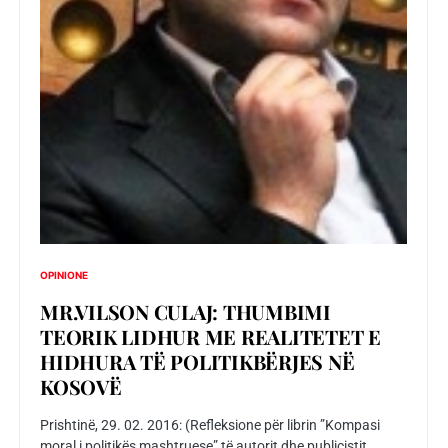
OPINIONE
MR.VILSON CULAJ: THUMBIMI
TEORIK LIDHUR ME REALITETET E
HIDHURA TË POLITIKBËRJES NË
KOSOVË
Prishtinë, 29. 02. 2016: (Refleksione për librin ”Kompasi
moral i politikës mashtruese” të autorit dhe publicistit