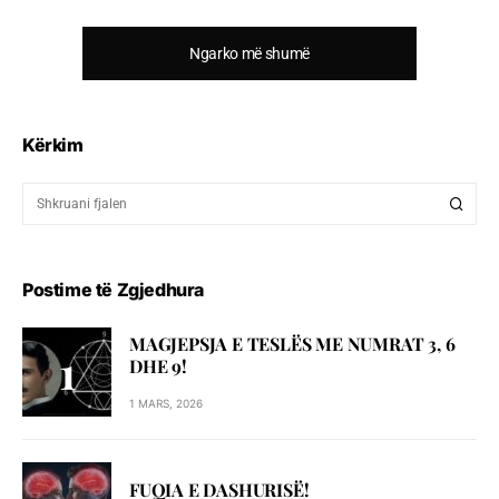
Ngarko më shumë
Kërkim
Postime të Zgjedhura
MAGJEPSJA E TESLËS ME NUMRAT 3, 6
DHE 9!
1 MARS, 2026
FUQIA E DASHURISË!