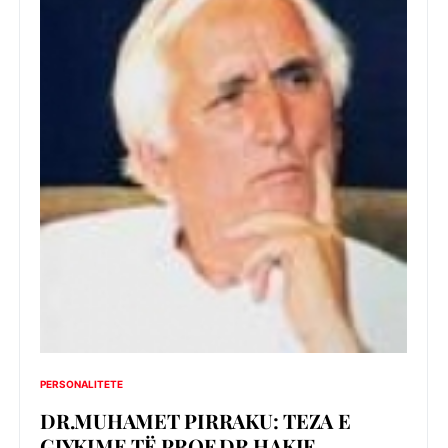
PERSONALITETE
DR.MUHAMET PIRRAKU: TEZA E
GJYKIME TË PROF.DR.HAKIF