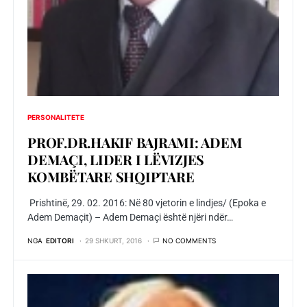
PERSONALITETE
PROF.DR.HAKIF BAJRAMI: ADEM
DEMAÇI, LIDER I LËVIZJES
KOMBËTARE SHQIPTARE
Prishtinë, 29. 02. 2016: Në 80 vjetorin e lindjes/ (Epoka e
Adem Demaçit) – Adem Demaçi është njëri ndër…
NGA
EDITORI
29 SHKURT, 2016
NO COMMENTS