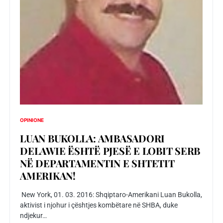
OPINIONE
LUAN BUKOLLA: AMBASADORI
DELAWIE ËSHTË PJESË E LOBIT SERB
NË DEPARTAMENTIN E SHTETIT
AMERIKAN!
New York, 01. 03. 2016: Shqiptaro-Amerikani Luan Bukolla,
aktivist i njohur i çështjes kombëtare në SHBA, duke
ndjekur…