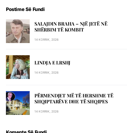
Postime Së Fundi
SALAJDIN BRAHA – NJЁ JETЁ NЁ
SHЁRBIM TЁ KOMBIT
14 KORRIK, 2026
LINDJA E LRSHJ
14 KORRIK, 2026
PËRMENDJET MË TË HERSHME TË
SHQIPTARËVE DHE TË SHQIPES
14 KORRIK, 2026
Komente Së Fundi