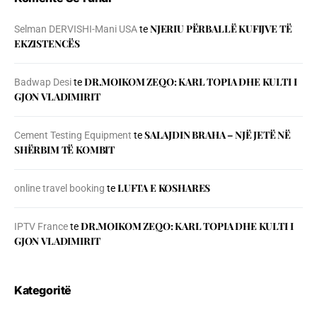
NJERIU PЁRBALLЁ KUFIJVE TЁ
Selman DERVISHI-Mani USA
te
EKZISTENCЁS
DR.MOIKOM ZEQO: KARL TOPIA DHE KULTI I
Badwap Desi
te
GJON VLADIMIRIT
SALAJDIN BRAHA – NJЁ JETЁ NЁ
Cement Testing Equipment
te
SHЁRBIM TЁ KOMBIT
LUFTA E KOSHARES
online travel booking
te
DR.MOIKOM ZEQO: KARL TOPIA DHE KULTI I
IPTV France
te
GJON VLADIMIRIT
Kategoritë