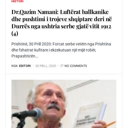
HISTORI
Dr.Qazim Namani: Luftërat ballkanike
dhe pushtimi i trojeve shqiptare deri në
Durrës nga ushtria serbe gjatë vitit 1912
(4)
Prishtinë, 30 Prill 2020: Forcat serbe vetëm nga Prishtina
dhe fshatrat kufitare i ekzekutuan një mijë robër,
Prapashticën…
NGA
EDITORI
30 PRILL, 2020
NO COMMENTS