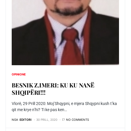
OPINIONE
BESNIK Z.IMERI: KU KU NANË
SHQIPËRI!!!
Vlorë, 29 Prill 2020: Moj’Shqypni, e mjera Shqypni kush t’ka
qit me krye n’hi? Ti ke pas ken…
NGA
EDITORI
30 PRILL, 2020
NO COMMENTS