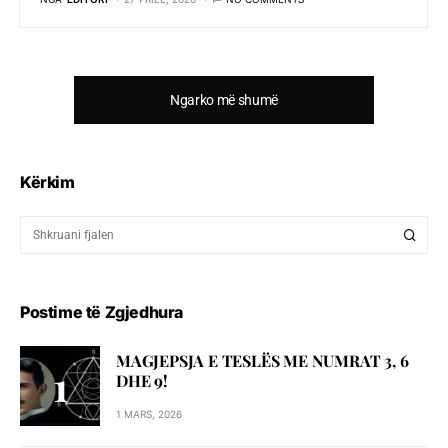
Ngarko më shumë
Kërkim
Postime të Zgjedhura
MAGJEPSJA E TESLËS ME NUMRAT 3, 6
DHE 9!
1 MARS, 2026