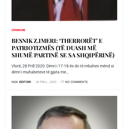
OPINIONE
BESNIK Z.IMERI: ‘THERRORËT’ E
PATRIOTIZMËS (TË DUASH MË
SHUMË PARTINË SE SA SHQIPËRINË)
Vlorë, 28 Prill 2020: Dimri i 17-18-ës do të mbahen mënd si
dimri i muhabeteve të gjata me…
NGA
EDITORI
30 PRILL, 2020
NO COMMENTS