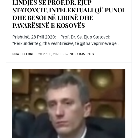
LINDJES SË PROF.DR. EJUP
STATOVCIT, INTELEKTUALI QË PUNOI
DHE BESOI NË LIRINË DHE
PAVARËSINË E KOSOVËS
Prishtinë, 28 Prill 2020: – Prof. Dr. Ss. Ejup Statovci:
“Përkundër të gjitha vështirësive, të gjitha veprimeve që…
NGA
EDITORI
28 PRILL, 2020
NO COMMENTS