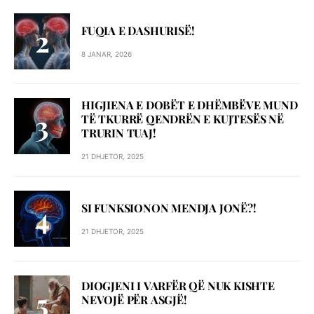
FUQIA E DASHURISË!
8 JANAR, 2026
HIGJIENA E DOBËT E DHËMBËVE MUND
TË TKURRË QENDRËN E KUJTESËS NË
TRURIN TUAJ!
21 DHJETOR, 2025
SI FUNKSIONON MENDJA JONË?!
21 DHJETOR, 2025
DIOGJENI I VARFËR QË NUK KISHTE
NEVOJË PËR ASGJË!