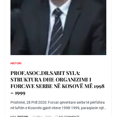
HISTORI
PROF.ASOC.DR.SABIT SYLA:
STRUKTURA DHE ORGANIZIMI I
FORCAVE SERBE NË KOSOVË MË 1998
– 1999
Prishtinë, 28 Prill 2020: Forcat qeveritare serbe të përfshira
në luftën e Kosovës gjatë viteve 1998-1999, paraqisnin një…
NGA
EDITORI
27 PRILL, 2020
NO COMMENTS