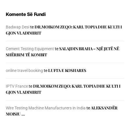
Komente Së Fundi
DR.MOIKOM ZEQO: KARL TOPIA DHE KULTI I
Badwap Desi
te
GJON VLADIMIRIT
SALAJDIN BRAHA – NJЁ JETЁ NЁ
Cement Testing Equipment
te
SHЁRBIM TЁ KOMBIT
LUFTA E KOSHARES
online travel booking
te
DR.MOIKOM ZEQO: KARL TOPIA DHE KULTI I
IPTV France
te
GJON VLADIMIRIT
ALEKSANDËR
Wire Testing Machine Manufacturers in India
te
MOISIU …