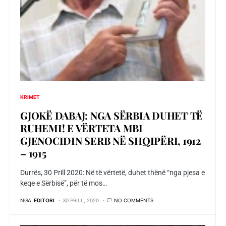
KRIMET
GJOKË DABAJ: NGA SËRBIA DUHET TË
RUHEMI! E VËRTETA MBI
GJENOCIDIN SERB NË SHQIPËRI, 1912
– 1915
Durrës, 30 Prill 2020: Në të vërtetë, duhet thënë “nga pjesa e
keqe e Sërbisë”, për të mos…
NGA
EDITORI
30 PRILL, 2020
NO COMMENTS