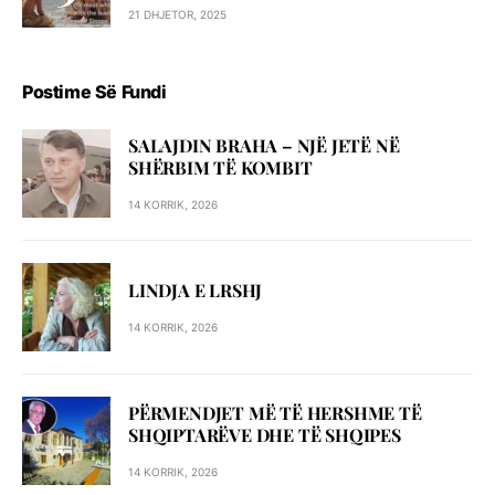
21 DHJETOR, 2025
Postime Së Fundi
SALAJDIN BRAHA – NJЁ JETЁ NЁ
SHЁRBIM TЁ KOMBIT
14 KORRIK, 2026
LINDJA E LRSHJ
14 KORRIK, 2026
PËRMENDJET MË TË HERSHME TË
SHQIPTARËVE DHE TË SHQIPES
14 KORRIK, 2026