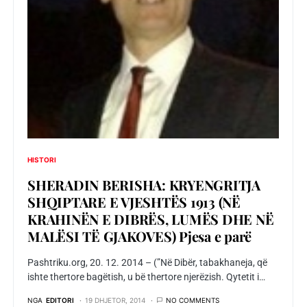
HISTORI
SHERADIN BERISHA: KRYENGRITJA
SHQIPTARE E VJESHTËS 1913 (NË
KRAHINËN E DIBRËS, LUMËS DHE NË
MALËSI TË GJAKOVES) Pjesa e parë
Pashtriku.org, 20. 12. 2014 – (”Në Dibër, tabakhaneja, që
ishte thertore bagëtish, u bë thertore njerëzish. Qytetit i…
NGA
EDITORI
19 DHJETOR, 2014
NO COMMENTS