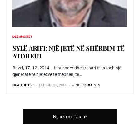
DËSHMORËT
SYLË ARIFI: NJË JETË NË SHËRBIM TË
ATDHEUT
Bazel, 17. 12. 2014 – Ishte nder dhe krenari t’i takosh një
gjenerate të njerëzve të mëdhenj të…
NGA
EDITORI
17 DHJETOR, 2014
NO COMMENTS
Ngarko më shumë