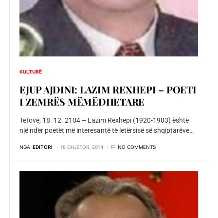
KULTURË
EJUP AJDINI: LAZIM REXHEPI – POETI
I ZEMRËS MËMËDHETARE
Tetovë, 18. 12. 2104 – Lazim Rexhepi (1920-1983) është
një ndër poetët më interesantë të letërsisë së shqiptarëve…
NGA
EDITORI
18 DHJETOR, 2014
NO COMMENTS