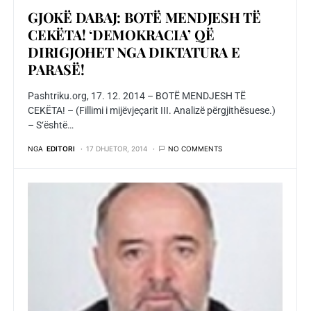
GJOKË DABAJ: BOTË MENDJESH TË
CEKËTA! ‘DEMOKRACIA’ QË
DIRIGJOHET NGA DIKTATURA E
PARASË!
Pashtriku.org, 17. 12. 2014 – BOTË MENDJESH TË
CEKËTA! – (Fillimi i mijëvjeçarit III. Analizë përgjithësuese.)
– S‘është…
NGA
EDITORI
17 DHJETOR, 2014
NO COMMENTS