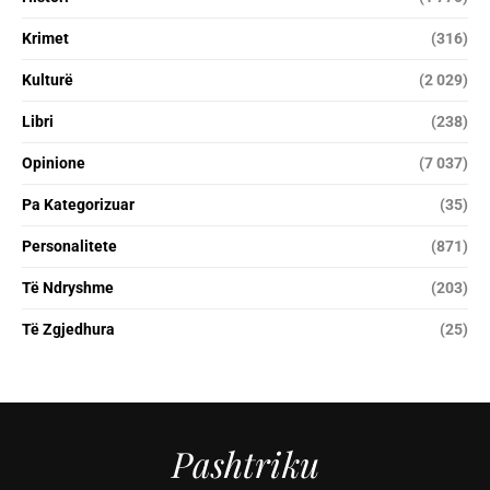
Krimet
(316)
Kulturë
(2 029)
Libri
(238)
Opinione
(7 037)
Pa Kategorizuar
(35)
Personalitete
(871)
Të Ndryshme
(203)
Të Zgjedhura
(25)
Pashtriku