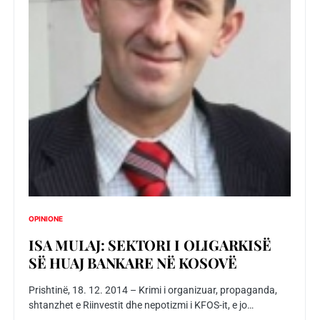
OPINIONE
ISA MULAJ: SEKTORI I OLIGARKISË
SË HUAJ BANKARE NË KOSOVË
Prishtinë, 18. 12. 2014 – Krimi i organizuar, propaganda,
shtanzhet e Riinvestit dhe nepotizmi i KFOS-it, e jo…