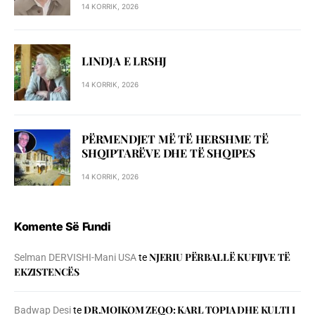
14 KORRIK, 2026
LINDJA E LRSHJ
14 KORRIK, 2026
PËRMENDJET MË TË HERSHME TË
SHQIPTARËVE DHE TË SHQIPES
14 KORRIK, 2026
Komente Së Fundi
NJERIU PЁRBALLЁ KUFIJVE TЁ
Selman DERVISHI-Mani USA
te
EKZISTENCЁS
DR.MOIKOM ZEQO: KARL TOPIA DHE KULTI I
Badwap Desi
te