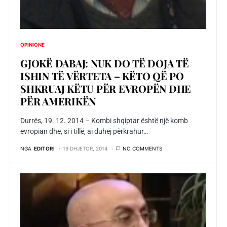
OPINIONE
GJOKË DABAJ: NUK DO TË DOJA TË
ISHIN TË VËRTETA – KËTO QË PO
SHKRUAJ KËTU PËR EVROPËN DHE
PËR AMERIKËN
Durrës, 19. 12. 2014 – Kombi shqiptar është një komb
evropian dhe, si i tillë, ai duhej përkrahur…
NGA
EDITORI
19 DHJETOR, 2014
NO COMMENTS