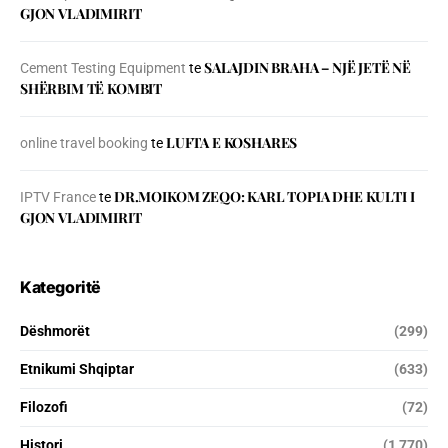
GJON VLADIMIRIT
SALAJDIN BRAHA – NJЁ JETЁ NЁ
Cement Testing Equipment
te
SHЁRBIM TЁ KOMBIT
LUFTA E KOSHARES
online travel booking
te
DR.MOIKOM ZEQO: KARL TOPIA DHE KULTI I
IPTV France
te
GJON VLADIMIRIT
Kategoritë
Dëshmorët
(299)
Etnikumi Shqiptar
(633)
Filozofi
(72)
Histori
(1 770)