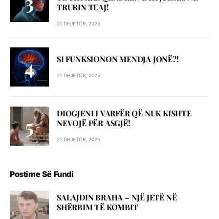
TRURIN TUAJ!
21 DHJETOR, 2025
SI FUNKSIONON MENDJA JONË?!
21 DHJETOR, 2025
DIOGJENI I VARFËR QË NUK KISHTE
NEVOJË PËR ASGJË!
21 DHJETOR, 2025
Postime Së Fundi
SALAJDIN BRAHA – NJЁ JETЁ NЁ
SHЁRBIM TЁ KOMBIT