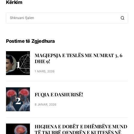
Kërkim
Postime të Zgjedhura
MAGJEPSJA E TESLËS ME NUMRAT 3, 6
DHE 9!
1 MARS, 2026
FUQIA E DASHURISË!
8 JANAR, 2026
HIGJIENA E DOBËT E DHËMBËVE MUND
TË TKURRË QENDRËN E KUJTESËS NË