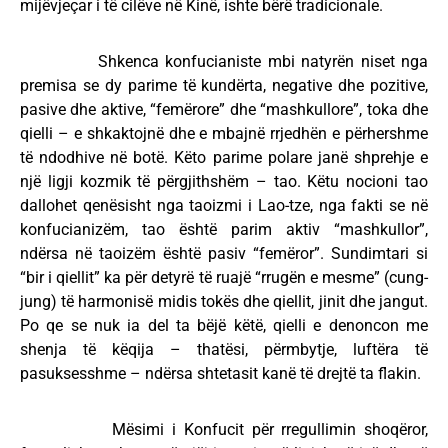
mijëvjeçar i të cilëve në Kinë, ishte bërë tradicionale.
Shkenca konfucianiste mbi natyrën niset nga
premisa se dy parime të kundërta, negative dhe pozitive,
pasive dhe aktive, “femërore” dhe “mashkullore”, toka dhe
qielli – e shkaktojnë dhe e mbajnë rrjedhën e përhershme
të ndodhive në botë. Këto parime polare janë shprehje e
një ligji kozmik të përgjithshëm – tao. Këtu nocioni tao
dallohet qenësisht nga taoizmi i Lao-tze, nga fakti se në
konfucianizëm, tao është parim aktiv “mashkullor”,
ndërsa në taoizëm është pasiv “femëror”. Sundimtari si
“bir i qiellit” ka për detyrë të ruajë “rrugën e mesme” (cung-
jung) të harmonisë midis tokës dhe qiellit, jinit dhe jangut.
Po qe se nuk ia del ta bëjë këtë, qielli e denoncon me
shenja të këqija – thatësi, përmbytje, luftëra të
pasuksesshme – ndërsa shtetasit kanë të drejtë ta flakin.
Mësimi i Konfucit për rregullimin shoqëror,