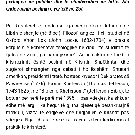
përhapen në politikë dhe të shndërrohen në luftë. Ata
ende ruanin besimin e vërtetë në Zot.
Për krishterët e moderuar kjo nënkuptonte kthimin në
Librin e shenjtë (në Bibël). Filozofi anglez , i cili studioi në
Oxford Xhon Lok (John Locke, 1632-1704) e braktis
korpusin e komenteve teologjike në dobi “të studimit të
fjalës së Zotit, pa paragjykime”. Ai përcaktoi se thelbi i
krishterimit është besimi në Krishtin Shpëtimtar dhe
sugjeroi shmangien nga debati i hollësishëm. Shtetari
amerikan, presidenti i tretë, hartues kryesor i Deklaratës së
Pavarësisë (1776) Tomas Xheferson (Thomas Jefferson,
1743-1826), në “Biblën e Xhefersonit” (Jefferson Bible), të
botuar për herë të parë më 1895 – pas vdekjes, ka shkuar
edhe më larg: I ka hequr të gjitha pjesët që përshkruajnë
mrekulli, vizita të engjëjve dhe ringjalljen e Krishtit pas
vdekjes. Nga Dhiata e re e ka nxjerrë vetëm kodin moral
praktik të krishterë.