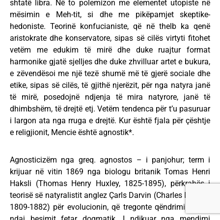
shtatë libra. Në to polemizon me elementet utopiste në
mësimin e Meh-tit, si dhe me pikëpamjet skeptike-
hedoniste. Teorinë konfucianiste, që në thelb ka qenë
aristokrate dhe konservatore, sipas së cilës virtyti fitohet
vetëm me edukim të mirë dhe duke ruajtur format
harmonike gjatë sjelljes dhe duke zhvilluar artet e bukura,
e zëvendësoi me një tezë shumë më të gjerë sociale dhe
etike, sipas së cilës, të gjithë njerëzit, për nga natyra janë
të mirë, posedojnë ndjenja të mira natyrore, janë të
dhimbshëm, të drejtë etj. Vetëm tendenca për t’u pasuruar
i largon ata nga rruga e drejtë. Kur është fjala për çështje
e religjionit, Mencie është agnostik*.
Agnosticizëm nga greq. agnostos – i panjohur; term i
krijuar në vitin 1869 nga biologu britanik Tomas Henri
Haksli (Thomas Henry Huxley, 1825-1895), përkrahës i
teorisë së natyralistit anglez Çarls Darvin (Charles Darwin,
1809-1882) për evolucionin, që tregonte qëndrimin e vet
ndaj besimit fetar dogmatik. I ndikuar nga mendimi