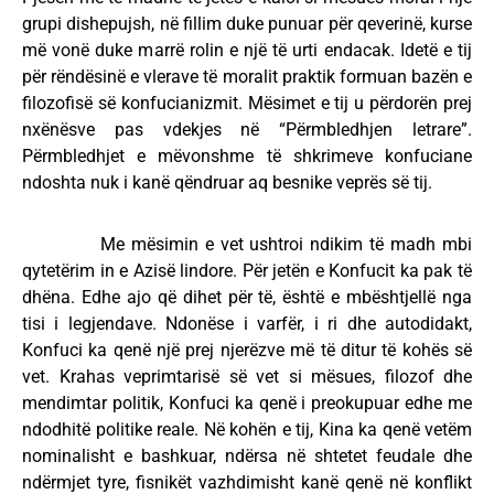
grupi dishepujsh, në fillim duke punuar për qeverinë, kurse
më vonë duke marrë rolin e një të urti endacak. Idetë e tij
për rëndësinë e vlerave të moralit praktik formuan bazën e
filozofisë së konfucianizmit. Mësimet e tij u përdorën prej
nxënësve pas vdekjes në “Përmbledhjen letrare”.
Përmbledhjet e mëvonshme të shkrimeve konfuciane
ndoshta nuk i kanë qëndruar aq besnike veprës së tij.
Me mësimin e vet ushtroi ndikim të madh mbi
qytetërim in e Azisë lindore. Për jetën e Konfucit ka pak të
dhëna. Edhe ajo që dihet për të, është e mbështjellë nga
tisi i legjendave. Ndonëse i varfër, i ri dhe autodidakt,
Konfuci ka qenë një prej njerëzve më të ditur të kohës së
vet. Krahas veprimtarisë së vet si mësues, filozof dhe
mendimtar politik, Konfuci ka qenë i preokupuar edhe me
ndodhitë politike reale. Në kohën e tij, Kina ka qenë vetëm
nominalisht e bashkuar, ndërsa në shtetet feudale dhe
ndërmjet tyre, fisnikët vazhdimisht kanë qenë në konflikt