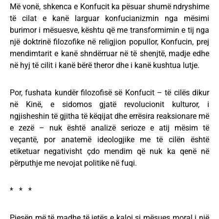
Më vonë, shkenca e Konfucit ka pësuar shumë ndryshime
të cilat e kanë larguar konfucianizmin nga mësimi
burimor i mësuesve, kështu që me transformimin e tij nga
një doktrinë filozofike në religjion popullor, Konfucin, prej
mendimtarit e kanë shndërruar në të shenjtë, madje edhe
në hyj të cilit i kanë bërë theror dhe i kanë kushtua lutje.
Por, fushata kundër filozofisë së Konfucit – të cilës dikur
në Kinë, e sidomos gjatë revolucionit kulturor, i
ngjisheshin të gjitha të këqijat dhe errësira reaksionare më
e zezë – nuk është analizë serioze e atij mësim të
veçantë, por anatemë ideologjike me të cilën është
etiketuar negativisht çdo mendim që nuk ka qenë në
përputhje me nevojat politike në fuqi.
* * *
Pjesën më të madhe të jetës e kaloi si mësues moral i një