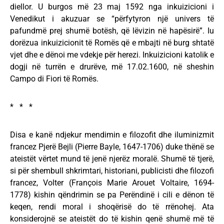
diellor. U burgos më 23 maj 1592 nga inkuizicioni i
Venedikut i akuzuar se “përfytyron një univers të
pafundmë prej shumë botësh, që lëvizin në hapësirë”. Iu
dorëzua inkuizicionit të Romës që e mbajti në burg shtatë
vjet dhe e dënoi me vdekje për herezi. Inkuizicioni katolik e
dogji në turrën e drurëve, më 17.02.1600, në sheshin
Campo di Fiori të Romës.
* * *
Disa e kanë ndjekur mendimin e filozofit dhe iluminizmit
francez Pjerë Bejli (Pierre Bayle, 1647-1706) duke thënë se
ateistët vërtet mund të jenë njerëz moralë. Shumë të tjerë,
si për shembull shkrimtari, historiani, publicisti dhe filozofi
francez, Volter (François Marie Arouet Voltaire, 1694-
1778) kishin qëndrimin se pa Perëndinë i cili e dënon të
keqen, rendi moral i shoqërisë do të rrënohej. Ata
konsiderojnë se ateistët do të kishin qenë shumë më të