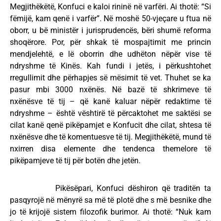
Megjithëkëtë, Konfuci e kaloi rininë në varfëri. Ai thotë: “Si
fëmijë, kam qenë i varfër”. Në moshë 50-vjeçare u ftua në
oborr, u bë ministër i jurisprudencës, bëri shumë reforma
shoqërore. Por, për shkak të mospajtimit me princin
mendjelehtë, e lë oborrin dhe udhëton nëpër vise të
ndryshme të Kinës. Kah fundi i jetës, i përkushtohet
rregullimit dhe përhapjes së mësimit të vet. Thuhet se ka
pasur mbi 3000 nxënës. Në bazë të shkrimeve të
nxënësve të tij – që kanë kaluar nëpër redaktime të
ndryshme – është vështirë të përcaktohet me saktësi se
cilat kanë qenë pikëpamjet e Konfucit dhe cilat, shtesa të
nxënësve dhe të komentuesve të tij. Megjithëkëtë, mund të
nxirren disa elemente dhe tendenca themelore të
pikëpamjeve të tij për botën dhe jetën.
Pikësëpari, Konfuci dëshiron që traditën ta
pasqyrojë në mënyrë sa më të plotë dhe s më besnike dhe
jo të krijojë sistem filozofik burimor. Ai thotë: “Nuk kam