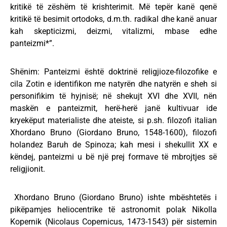
kritikë të zëshëm të krishterimit. Më tepër kanë qenë
kritikë të besimit ortodoks, d.m.th. radikal dhe kanë anuar
kah skepticizmi, deizmi, vitalizmi, mbase edhe
panteizmi*”.
Shënim: Panteizmi është doktrinë religjioze-filozofike e
cila Zotin e identifikon me natyrën dhe natyrën e sheh si
personifikim të hyjnisë; në shekujt XVI dhe XVII, nën
maskën e panteizmit, herë-herë janë kultivuar ide
kryekëput materialiste dhe ateiste, si p.sh. filozofi italian
Xhordano Bruno (Giordano Bruno, 1548-1600), filozofi
holandez Baruh de Spinoza; kah mesi i shekullit XX e
këndej, panteizmi u bë një prej formave të mbrojtjes së
religjionit.
Xhordano Bruno (Giordano Bruno) ishte mbështetës i
pikëpamjes heliocentrike të astronomit polak Nikolla
Kopernik (Nicolaus Copernicus, 1473-1543) për sistemin