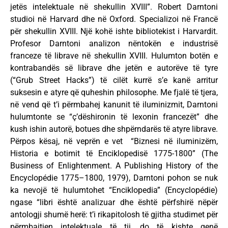
jetës intelektuale në shekullin XVIII”. Robert Darntoni
studioi në Harvard dhe në Oxford. Specializoi në Francë
për shekullin XVIII. Një kohë ishte bibliotekist i Harvardit.
Profesor Darntoni analizon nëntokën e industrisë
franceze të librave në shekullin XVIII. Hulumton botën e
kontrabandës së librave dhe jetën e autorëve të tyre
(“Grub Street Hacks”) të cilët kurrë s’e kanë arritur
suksesin e atyre që quheshin philosophe. Me fjalë të tjera,
në vend që t’i përmbahej kanunit të iluminizmit, Darntoni
hulumtonte se “ç’dëshironin të lexonin francezët” dhe
kush ishin autorë, botues dhe shpërndarës të atyre librave.
Përpos kësaj, në veprën e vet “Biznesi në iluminizëm,
Historia e botimit të Enciklopedisë 1775-1800” (The
Business of Enlightenment. A Publishing History of the
Encyclopédie 1775–1800, 1979), Darntoni pohon se nuk
ka nevojë të hulumtohet “Enciklopedia” (Encyclopédie)
ngase “libri është analizuar dhe është përfshirë nëpër
antologji shumë herë: t’i rikapitolosh të gjitha studimet për
përmbajtjen intelektuale të tij, do të kishte qenë