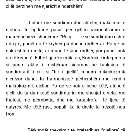
cilët përzihen me njerëzit e ndershëm”.
Lidhur me sundimin dhe shtetin, maksimat e
njohura të tij kanë pasur për qëllim racionalizimin e
marrëdhënieve shoqërore. “Po q e se sundimtari është
i drejtë, punët do të kryhen pa dhënë urdhër ai. Po qe se
nuk është i drejtë, ai mund të japë urdhër, por punët nuk
do të kryhen”. Edhe ligjin kozmik tao, Konfuci e interpreton
si parim aktiv, i mishëruar sidomos në funksion të
sundimtarit, i cili, si “bir i qiellit”, rendim mikrokozmik
njerëzor duhet ta harmonizojë përhershëm me rendin
makrokozmik qiellor. Po qe se nuk e bënë këtë, atëherë
qielli do ta damkosë sundimtarin me shenjat e veta: me
thatësi, me përmbytje, dhe me katastrofa të tjera të
natyrës. Me këtë rast, populli ka të drejtë ta rrëzojë nga
froni.
Përkundër theksimit të prejardhjes “qiellore” të