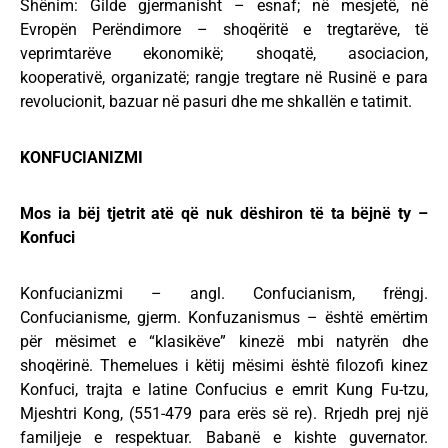
Shënim: Gilde gjermanisht – esnaf; në mesjetë, në
Evropën Perëndimore – shoqëritë e tregtarëve, të
veprimtarëve ekonomikë; shoqatë, asociacion,
kooperativë, organizatë; rangje tregtare në Rusinë e para
revolucionit, bazuar në pasuri dhe me shkallën e tatimit.
KONFUCIANIZMI
Mos ia bëj tjetrit atë që nuk dëshiron të ta bëjnë ty –
Konfuci
Konfucianizmi – angl. Confucianism, frëngj.
Confucianisme, gjerm. Konfuzanismus – është emërtim
për mësimet e “klasikëve” kinezë mbi natyrën dhe
shoqërinë. Themelues i këtij mësimi është filozofi kinez
Konfuci, trajta e latine Confucius e emrit Kung Fu-tzu,
Mjeshtri Kong, (551-479 para erës së re). Rrjedh prej një
familjeje e respektuar. Babanë e kishte guvernator.