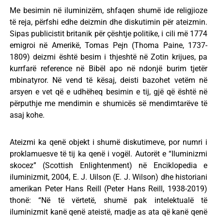
Me besimin në iluminizëm, shfaqen shumë ide religjioze
të reja, përfshi edhe deizmin dhe diskutimin për ateizmin.
Sipas publicistit britanik për çështje politike, i cili më 1774
emigroi në Amerikë, Tomas Pejn (Thoma Paine, 1737-
1809) deizmi është besim i thjeshtë në Zotin krijues, pa
kurrfarë reference në Bibël apo në ndonjë burim tjetër
mbinatyror. Në vend të kësaj, deisti bazohet vetëm në
arsyen e vet që e udhëheq besimin e tij, gjë që është në
përputhje me mendimin e shumicës së mendimtarëve të
asaj kohe.
Ateizmi ka qenë objekt i shumë diskutimeve, por numri i
proklamuesve të tij ka qenë i vogël. Autorët e “Iluminizmi
skocez” (Scottish Enlightenment) në Enciklopedia e
iluminizmit, 2004, E. J. Uilson (E. J. Wilson) dhe historiani
amerikan Peter Hans Reill (Peter Hans Reill, 1938-2019)
thonë: “Në të vërtetë, shumë pak intelektualë të
iluminizmit kanë qenë ateistë, madje as ata që kanë qenë