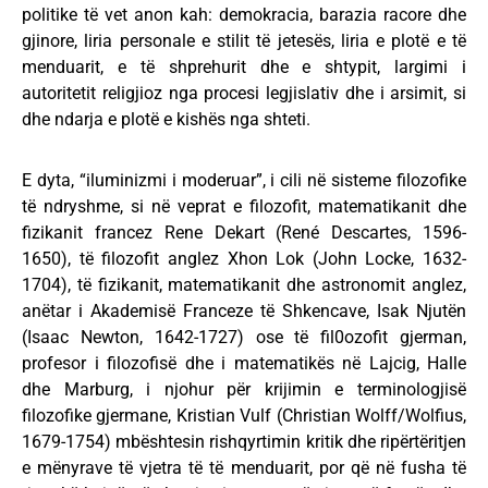
politike të vet anon kah: demokracia, barazia racore dhe
gjinore, liria personale e stilit të jetesës, liria e plotë e të
menduarit, e të shprehurit dhe e shtypit, largimi i
autoritetit religjioz nga procesi legjislativ dhe i arsimit, si
dhe ndarja e plotë e kishës nga shteti.
E dyta, “iluminizmi i moderuar”, i cili në sisteme filozofike
të ndryshme, si në veprat e filozofit, matematikanit dhe
fizikanit francez Rene Dekart (René Descartes, 1596-
1650), të filozofit anglez Xhon Lok (John Locke, 1632-
1704), të fizikanit, matematikanit dhe astronomit anglez,
anëtar i Akademisë Franceze të Shkencave, Isak Njutën
(Isaac Newton, 1642-1727) ose të fil0ozofit gjerman,
profesor i filozofisë dhe i matematikës në Lajcig, Halle
dhe Marburg, i njohur për krijimin e terminologjisë
filozofike gjermane, Kristian Vulf (Christian Wolff/Wolfius,
1679-1754) mbështesin rishqyrtimin kritik dhe ripërtëritjen
e mënyrave të vjetra të të menduarit, por që në fusha të