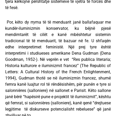
tjera kërkojnë përshtatje sistemeve të vjetra të forcës dhe
të fesë.
Por, këto dy rryma të të menduarit janë ballafaquar me
kundër-iluminizmin konservator, ku bëjnë pjesë
mendimtarët të cilët e kanë mbështetur sistemin
tradicional të të menduarit, të bazuar në fe. U shfaqën
edhe interpretimet feministë. Një prej tyre është
interpretimi i studiueses amerikane Dena Gudman (Dena
Goodman, 1952-). Në veprën e vet “Res publica literaria;
Historia kulturore e iluminizmit francez” (The Republic of
Letters: A Cultural History of the French Enlightenment,
1994), Gudman thotë se në iluminizmin francez, shumë
femra kanë luajtur rol të rëndësishëm, për punën e tyre si
salonnières (salloniere) në sallonet e Parisit. Këto sallone
janë bërë “hapësirë pune e projektit të iluminizmit”, kështu
që femrat, si salonnières (salloniere), kanë qenë “drejtuese
legjitime të diskurseve potencialisht rebeluese” që janë
zhvilluar në to.