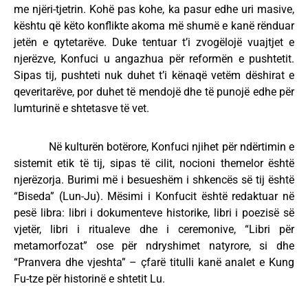
me njëri-tjetrin. Kohë pas kohe, ka pasur edhe uri masive,
kështu që këto konflikte akoma më shumë e kanë rënduar
jetën e qytetarëve. Duke tentuar t’i zvogëlojë vuajtjet e
njerëzve, Konfuci u angazhua për reformën e pushtetit.
Sipas tij, pushteti nuk duhet t’i kënaqë vetëm dëshirat e
qeveritarëve, por duhet të mendojë dhe të punojë edhe për
lumturinë e shtetasve të vet.
Në kulturën botërore, Konfuci njihet për ndërtimin e
sistemit etik të tij, sipas të cilit, nocioni themelor është
njerëzorja. Burimi më i besueshëm i shkencës së tij është
“Biseda” (Lun-Ju). Mësimi i Konfucit është redaktuar në
pesë libra: libri i dokumenteve historike, libri i poezisë së
vjetër, libri i ritualeve dhe i ceremonive, “Libri për
metamorfozat” ose për ndryshimet natyrore, si dhe
“Pranvera dhe vjeshta” – çfarë titulli kanë analet e Kung
Fu-tze për historinë e shtetit Lu.