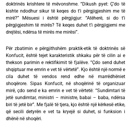
doktrinës krishtere të mëvonshme. “Dikush pyet: Ç’do të
kishte ndodhur sikur të keqes do t’i përgjigjeshim me të
mirë?” Mësuesi i është përgjigjur: “Atëherë, si do t’i
përgjigjeshim të mirës? Të keqes duhet t’i përgjigjemi me
drejtësi, ndërsa të mirës me mirësi”.
Për zbatimin e përgjithshëm praktik-etik të doktrinës së
Konfucit, është tejet karakteristik shkaku për të cilin ai e
thekson parimin e rektifikimit të fjalëve. “Çdo send duhet
shqiptuar me emrin e vet të vërtetë”. Kjo është një normë e
cila duhet të vendos rend edhe në marrëdhëniet
shoqërore. Sipas Konfucit, në shoqërinë të organizuar
mirë, çdo send e ka emrin e vet të vërtetë: “Sundimtari të
jetë sundimtar, ministri – ministre, babai – baba, ndërsa
biri të jetë bir”. Me fjalë të tjera, kjo është një kërkesë etike,
që secili detyrën e vet ta kryejë si duhet, si funksion i
dhënë në shoqëri.