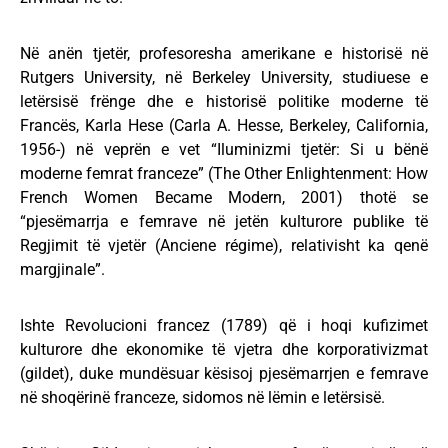
Në anën tjetër, profesoresha amerikane e historisë në
Rutgers University, në Berkeley University, studiuese e
letërsisë frënge dhe e historisë politike moderne të
Francës, Karla Hese (Carla A. Hesse, Berkeley, California,
1956-) në veprën e vet “Iluminizmi tjetër: Si u bënë
moderne femrat franceze” (The Other Enlightenment: How
French Women Became Modern, 2001) thotë se
“pjesëmarrja e femrave në jetën kulturore publike të
Regjimit të vjetër (Anciene régime), relativisht ka qenë
margjinale”.
Ishte Revolucioni francez (1789) që i hoqi kufizimet
kulturore dhe ekonomike të vjetra dhe korporativizmat
(gildet), duke mundësuar kësisoj pjesëmarrjen e femrave
në shoqërinë franceze, sidomos në lëmin e letërsisë.