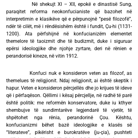
Në shekujt XI – XII, epokë e dinastisë Sung,
paraqitet reforma neokonfucianiste që bazohet në
interpretimin e klasikëve që e përpunojnë “pesë filozofë”,
ndër të cilët, më i rëndësishëm është i fundit, Çu-hi (1131-
1200). Ata përfshijnë në konfucianizëm elementet
themelore të taoizmit dhe të budizmit, duke i siguruar
epërsi ideologjike dhe njohje zyrtare, deri në rënien e
perandorisë kineze, në vitin 1912.
Konfuci nuk e konsideron veten as filozof, as
themelues të religjionit. Ndaj religjionit, ai është skeptik i
hapur. Veten e konsideron përcjellës dhe jo krijues të ideve
që i përfaqëson. Qëllimi i kësaj përcjellje, në radhë të parë
është politik: me reformën konservatore, duke iu kthyer
shembujve të sundimtarëve legjendarë të vjetër, të
shpëtohet nga rënia, perandorinë Çou. Kështu,
konfucianizmi bëhet bazë ideologjike e klasës së
“literateve”, pikërisht e burokratëve (ju-çia), pushteti