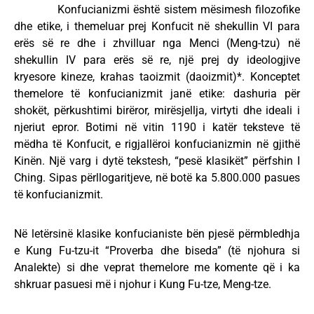
Konfucianizmi është sistem mësimesh filozofike
dhe etike, i themeluar prej Konfucit në shekullin VI para
erës së re dhe i zhvilluar nga Menci (Meng-tzu) në
shekullin IV para erës së re, një prej dy ideologjive
kryesore kineze, krahas taoizmit (daoizmit)*. Konceptet
themelore të konfucianizmit janë etike: dashuria për
shokët, përkushtimi birëror, mirësjellja, virtyti dhe ideali i
njeriut epror. Botimi në vitin 1190 i katër teksteve të
mëdha të Konfucit, e rigjallëroi konfucianizmin në gjithë
Kinën. Një varg i dytë tekstesh, “pesë klasikët” përfshin I
Ching. Sipas përllogaritjeve, në botë ka 5.800.000 pasues
të konfucianizmit.
Në letërsinë klasike konfucianiste bën pjesë përmbledhja
e Kung Fu-tzu-it “Proverba dhe biseda” (të njohura si
Analekte) si dhe veprat themelore me komente që i ka
shkruar pasuesi më i njohur i Kung Fu-tze, Meng-tze.