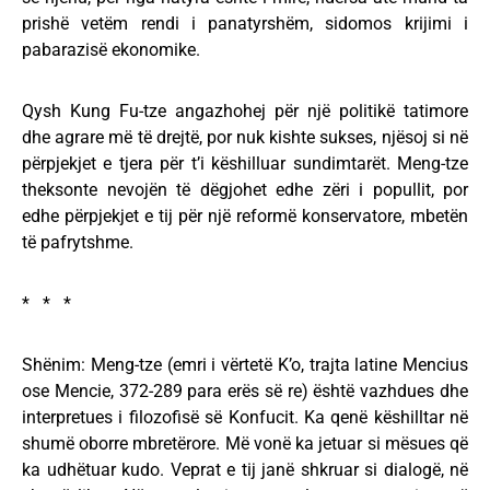
prishë vetëm rendi i panatyrshëm, sidomos krijimi i
pabarazisë ekonomike.
Qysh Kung Fu-tze angazhohej për një politikë tatimore
dhe agrare më të drejtë, por nuk kishte sukses, njësoj si në
përpjekjet e tjera për t’i këshilluar sundimtarët. Meng-tze
theksonte nevojën të dëgjohet edhe zëri i popullit, por
edhe përpjekjet e tij për një reformë konservatore, mbetën
të pafrytshme.
* * *
Shënim: Meng-tze (emri i vërtetë K’o, trajta latine Mencius
ose Mencie, 372-289 para erës së re) është vazhdues dhe
interpretues i filozofisë së Konfucit. Ka qenë këshilltar në
shumë oborre mbretërore. Më vonë ka jetuar si mësues që
ka udhëtuar kudo. Veprat e tij janë shkruar si dialogë, në