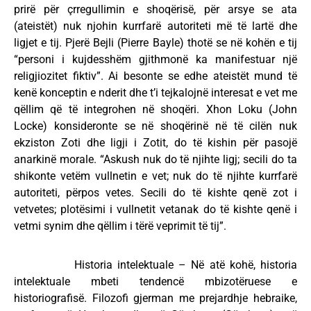
prirë për çrregullimin e shoqërisë, për arsye se ata
(ateistët) nuk njohin kurrfarë autoriteti më të lartë dhe
ligjet e tij. Pjerë Bejli (Pierre Bayle) thotë se në kohën e tij
“personi i kujdesshëm gjithmonë ka manifestuar një
religjiozitet fiktiv”. Ai besonte se edhe ateistët mund të
kenë konceptin e nderit dhe t’i tejkalojnë interesat e vet me
qëllim që të integrohen në shoqëri. Xhon Loku (John
Locke) konsideronte se në shoqërinë në të cilën nuk
ekziston Zoti dhe ligji i Zotit, do të kishin për pasojë
anarkinë morale. “Askush nuk do të njihte ligj; secili do ta
shikonte vetëm vullnetin e vet; nuk do të njihte kurrfarë
autoriteti, përpos vetes. Secili do të kishte qenë zot i
vetvetes; plotësimi i vullnetit vetanak do të kishte qenë i
vetmi synim dhe qëllim i tërë veprimit të tij”.
Historia intelektuale – Në atë kohë, historia
intelektuale mbeti tendencë mbizotëruese e
historiografisë. Filozofi gjerman me prejardhje hebraike,