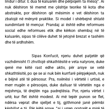
lindur i ditur. E dua të kaluarën dhe përpiqem ta mësoj”. Ai
nuk dëshiron të merret me çështje teorike të kota dhe
abstrakte, por dëshiron që mësimin e vet dëshiron ta
zbatojë në mënyrë praktike. Si model i shërbejnë shtatë
sundimtarë të mençur. Prandaj ai është edhe reformues
social edhe reformues etik dhe kërkon shembuj në të
kaluarën, sipas të cilëve duhet të jetojnë brezat e tashëm
dhe të ardhshëm.
Sipas Konfucit, njeriu duhet patjetër që
vazhdimisht t’i zhvillojë shkathtësitë e veta natyrore, duke
qenë me këtë rast edhe aktiv, për arsye se vetë
shkathtësitë, po qe se ai nuk bën kurrfarë përpjekjesh, nuk
e bëjnë atë të përsosur. Pra, nxënësi i vërtetë i urtisë, e
merr rrugën e përsosjes, duke dalluar të vërtetën nga e
rrejshmja, të drejtën nga padrejtësia. Por, njeriu vërtet i
urtë, kur flet është modest. Ai më tepër punon se flet,
ndërsa veprat dhe sjelljet e tij, gjithmonë janë përmbi
këshillat e tij. Për këtë arsye, “ai i urren oratorët e mirë të