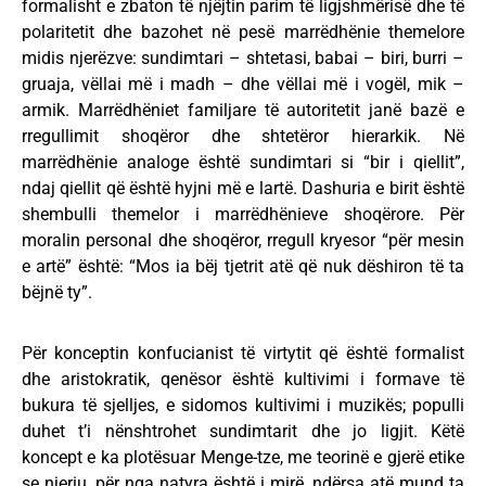
formalisht e zbaton të njëjtin parim të ligjshmërisë dhe të
polaritetit dhe bazohet në pesë marrëdhënie themelore
midis njerëzve: sundimtari – shtetasi, babai – biri, burri –
gruaja, vëllai më i madh – dhe vëllai më i vogël, mik –
armik. Marrëdhëniet familjare të autoritetit janë bazë e
rregullimit shoqëror dhe shtetëror hierarkik. Në
marrëdhënie analoge është sundimtari si “bir i qiellit”,
ndaj qiellit që është hyjni më e lartë. Dashuria e birit është
shembulli themelor i marrëdhënieve shoqërore. Për
moralin personal dhe shoqëror, rregull kryesor “për mesin
e artë” është: “Mos ia bëj tjetrit atë që nuk dëshiron të ta
bëjnë ty”.
Për konceptin konfucianist të virtytit që është formalist
dhe aristokratik, qenësor është kultivimi i formave të
bukura të sjelljes, e sidomos kultivimi i muzikës; populli
duhet t’i nënshtrohet sundimtarit dhe jo ligjit. Këtë
koncept e ka plotësuar Menge-tze, me teorinë e gjerë etike
se njeriu, për nga natyra është i mirë, ndërsa atë mund ta