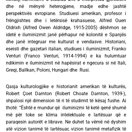
dhe në mënyrë heterogjene, madje edhe jashtë
perspektivës evropiane. Studiuesi amerikan, profesor i
frëngjishtes dhe i letërsisë krahasuese, Alfred Ouen
Oldrixh (Alfred Owen Aldridge, 1915-2005) dëshmon se
idetë e iluminizmit janë përhapur në kolonitë e Spanjës
dhe janë integruar me kulturat e vendasve. Historiani,
eseisti dhe gazetari italian, studiues i iluminizmit, Franko
Venturi (Franco Venturi, 1914-1994) e ka hulumtuar
ndikimin e iluminizmit në hapësirat e ngecura si në Itali,
Greqi, Ballkan, Poloni, Hungari dhe Rusi.
Qasja kulturologjike e historianit amerikan të kulturës,
Robert Çoet Darnton (Robert Choate Darnton, 1939-),
shpalosi një dimension të ri të studimit të kësaj fushe. Ai
thotë: “Është e mundur që iluminizmi të ketë qenë shumë
më për toke se klima intelektuale e lartësuar që e
paraqesin autorët e librave. Ne duhet ta vëmë në dyshim
atë vizion tanimë të lartësuar, vizion tanimë metafizik të