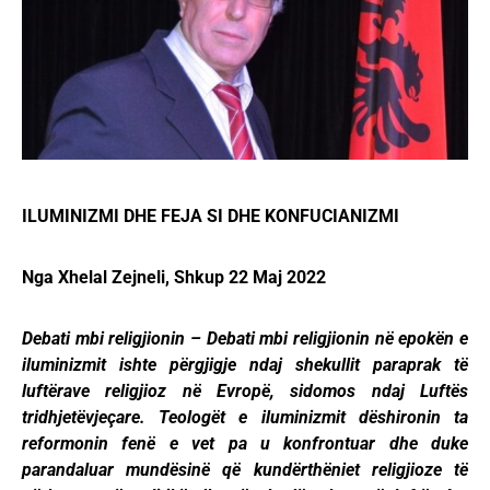
ILUMINIZMI DHE FEJA SI DHE KONFUCIANIZMI
Nga Xhelal Zejneli, Shkup 22 Maj 2022
Debati mbi religjionin – Debati mbi religjionin në epokën e
iluminizmit ishte përgjigje ndaj shekullit paraprak të
luftërave religjioz në Evropë, sidomos ndaj Luftës
tridhjetëvjeçare. Teologët e iluminizmit dëshironin ta
reformonin fenë e vet pa u konfrontuar dhe duke
parandaluar mundësinë që kundërthëniet religjioze të