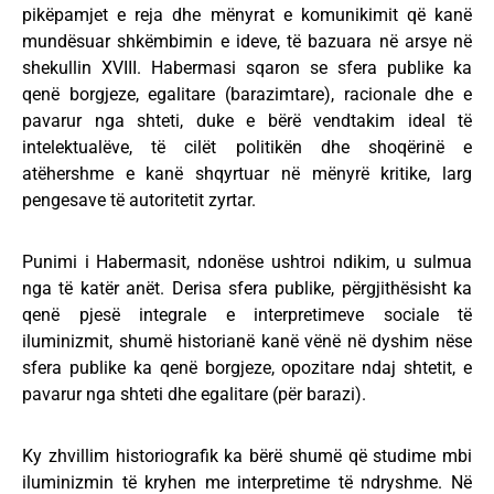
pikëpamjet e reja dhe mënyrat e komunikimit që kanë
mundësuar shkëmbimin e ideve, të bazuara në arsye në
shekullin XVIII. Habermasi sqaron se sfera publike ka
qenë borgjeze, egalitare (barazimtare), racionale dhe e
pavarur nga shteti, duke e bërë vendtakim ideal të
intelektualëve, të cilët politikën dhe shoqërinë e
atëhershme e kanë shqyrtuar në mënyrë kritike, larg
pengesave të autoritetit zyrtar.
Punimi i Habermasit, ndonëse ushtroi ndikim, u sulmua
nga të katër anët. Derisa sfera publike, përgjithësisht ka
qenë pjesë integrale e interpretimeve sociale të
iluminizmit, shumë historianë kanë vënë në dyshim nëse
sfera publike ka qenë borgjeze, opozitare ndaj shtetit, e
pavarur nga shteti dhe egalitare (për barazi).
Ky zhvillim historiografik ka bërë shumë që studime mbi
iluminizmin të kryhen me interpretime të ndryshme. Në