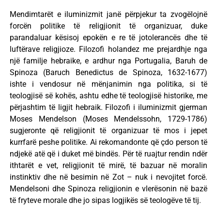
Mendimtarët e iluminizmit janë përpjekur ta zvogëlojnë
forcën politike të religjionit të organizuar, duke
parandaluar kësisoj epokën e re të jotolerancës dhe të
luftërave religjioze. Filozofi holandez me prejardhje nga
një familje hebraike, e ardhur nga Portugalia, Baruh de
Spinoza (Baruch Benedictus de Spinoza, 1632-1677)
ishte i vendosur në mënjanimin nga politika, si të
teologjisë së kohës, ashtu edhe të teologjisë historike, me
përjashtim të ligjit hebraik. Filozofi i iluminizmit gjerman
Moses Mendelson (Moses Mendelssohn, 1729-1786)
sugjeronte që religjionit të organizuar të mos i jepet
kurrfarë peshe politike. Ai rekomandonte që çdo person të
ndjekë atë që i duket më bindës. Për të ruajtur rendin ndër
ithtarët e vet, religjionit të mirë, të bazuar në moralin
instinktiv dhe në besimin në Zot – nuk i nevojitet forcë.
Mendelsoni dhe Spinoza religjionin e vlerësonin në bazë
të fryteve morale dhe jo sipas logjikës së teologëve të tij.