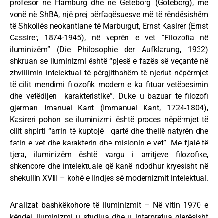
profesor në Hamburg dhe në Gëteborg (Göteborg), më
vonë në ShBA, një prej përfaqësuesve më të rëndësishëm
të Shkollës neokantiane të Marburgut, Ernst Kasirer (Ernst
Cassirer, 1874-1945), në veprën e vet “Filozofia në
iluminizëm” (Die Philosophie der Aufklarung, 1932)
shkruan se iluminizmi është “pjesë e fazës së veçantë në
zhvillimin intelektual të përgjithshëm të njeriut nëpërmjet
të cilit mendimi filozofik modern e ka fituar vetëbesimin
dhe vetëdijen karakteristike”. Duke u bazuar te filozofi
gjerman Imanuel Kant (Immanuel Kant, 1724-1804),
Kasireri pohon se iluminizmi është proces nëpërmjet të
cilit shpirti “arrin të kuptojë qartë dhe thellë natyrën dhe
fatin e vet dhe karakterin dhe misionin e vet”. Me fjalë të
tjera, iluminizëm është vargu i arritjeve filozofike,
shkencore dhe intelektuale që kanë ndodhur kryesisht në
shekullin XVIII – kohë e lindjes së modernizmit intelektual.
Analizat bashkëkohore të iluminizmit – Në vitin 1970 e
këndej, iluminizmi u studiua dhe u interpretua gjerësisht