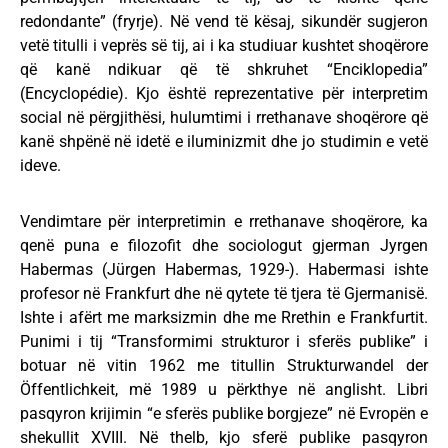
redondante” (fryrje). Në vend të kësaj, sikundër sugjeron
vetë titulli i veprës së tij, ai i ka studiuar kushtet shoqërore
që kanë ndikuar që të shkruhet “Enciklopedia”
(Encyclopédie). Kjo është reprezentative për interpretim
social në përgjithësi, hulumtimi i rrethanave shoqërore që
kanë shpënë në idetë e iluminizmit dhe jo studimin e vetë
ideve.
Vendimtare për interpretimin e rrethanave shoqërore, ka
qenë puna e filozofit dhe sociologut gjerman Jyrgen
Habermas (Jürgen Habermas, 1929-). Habermasi ishte
profesor në Frankfurt dhe në qytete të tjera të Gjermanisë.
Ishte i afërt me marksizmin dhe me Rrethin e Frankfurtit.
Punimi i tij “Transformimi strukturor i sferës publike” i
botuar në vitin 1962 me titullin Strukturwandel der
Öffentlichkeit, më 1989 u përkthye në anglisht. Libri
pasqyron krijimin “e sferës publike borgjeze” në Evropën e
shekullit XVIII. Në thelb, kjo sferë publike pasqyron