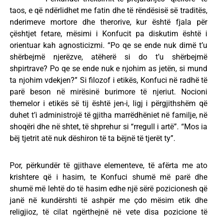
taos, e që ndërlidhet me fatin dhe të rëndësisë së traditës,
nderimeve mortore dhe therorive, kur është fjala për
çështjet fetare, mësimi i Konfucit pa diskutim është i
orientuar kah agnosticizmi. “Po qe se ende nuk dimë t’u
shërbejmë njerëzve, atëherë si do t’u shërbejmë
shpirtrave? Po qe se ende nuk e njohim as jetën, si mund
ta njohim vdekjen?” Si filozof i etikës, Konfuci në radhë të
parë beson në mirësinë burimore të njeriut. Nocioni
themelor i etikës së tij është jen-i, ligj i përgjithshëm që
duhet t’i administrojë të gjitha marrëdhëniet në familje, në
shoqëri dhe në shtet, të shprehur si “rregull i artë”. “Mos ia
bëj tjetrit atë nuk dëshiron të ta bëjnë të tjerët ty”.
Por, përkundër të gjithave elementeve, të afërta me ato
krishtere që i hasim, te Konfuci shumë më parë dhe
shumë më lehtë do të hasim edhe një sërë pozicionesh që
janë në kundërshti të ashpër me çdo mësim etik dhe
religjioz, të cilat ngërthejnë në vete disa pozicione të