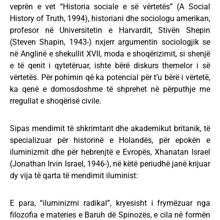
veprën e vet “Historia sociale e së vërtetës” (A Social
History of Truth, 1994), historiani dhe sociologu amerikan,
profesor në Universitetin e Harvardit, Stivën Shepin
(Steven Shapin, 1943-) nxjerr argumentin sociologjik se
në Anglinë e shekullit XVII, moda e shoqërizimit, si shenjë
e të qenit i qytetëruar, ishte bërë diskurs themelor i së
vërtetës. Për pohimin që ka potencial për t’u bërë i vërtetë,
ka qenë e domosdoshme të shprehet në përputhje me
rregullat e shoqërisë civile.
Sipas mendimit të shkrimtarit dhe akademikut britanik, të
specializuar për historinë e Holandës, për epokën e
iluminizmit dhe për hebrenjtë e Evropës, Xhanatan Israel
(Jonathan Irvin Israel, 1946-), në këtë periudhë janë krijuar
dy vija të qarta të mendimit iluminist:
E para, “iluminizmi radikal”, kryesisht i frymëzuar nga
filozofia e materies e Baruh dë Spinozës, e cila në formën