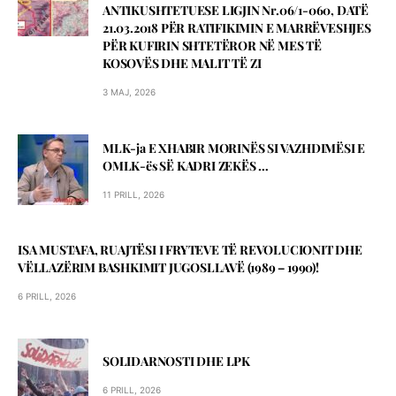
ANTIKUSHTETUESE LIGJIN Nr.06/1-060, DATЁ
21.03.2018 PЁR RATIFIKIMIN E MARRЁVESHJES
PЁR KUFIRIN SHTETЁROR NЁ MES TЁ
KOSOVЁS DHE MALIT TЁ ZI
3 MAJ, 2026
MLK-ja E XHABIR MORINЁS SI VAZHDIMЁSI E
OMLK-ës SЁ KADRI ZEKЁS …
11 PRILL, 2026
ISA MUSTAFA, RUAJTËSI I FRYTEVE TË REVOLUCIONIT DHE
VËLLAZËRIM BASHKIMIT JUGOSLLAVË (1989 – 1990)!
6 PRILL, 2026
SOLIDARNOSTI DHE LPK
6 PRILL, 2026