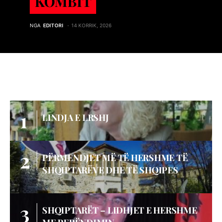
KOMBIT
NGA
EDITORI
14 KORRIK, 2026
LINDJA E LRSHJ
PËRMENDJET MË TË HERSHME TË
SHQIPTARËVE DHE TË SHQIPES
SHQIPTARËT – LIDHJET E HERSHME