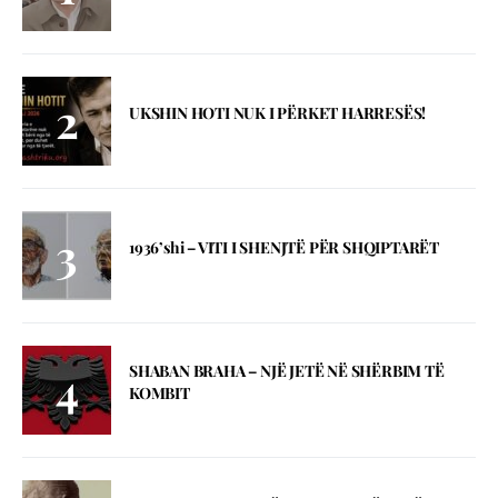
UKSHIN HOTI NUK I PËRKET HARRESËS!
1936’shi – VITI I SHENJTЁ PЁR SHQIPTARЁT
SHABAN BRAHA – NJЁ JETЁ NЁ SHЁRBIM TЁ
KOMBIT