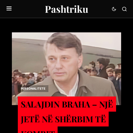
Pashtriku
PERSONALITETE
SALAJDIN BRAHA – NJЁ
JETЁ NЁ SHЁRBIM TЁ