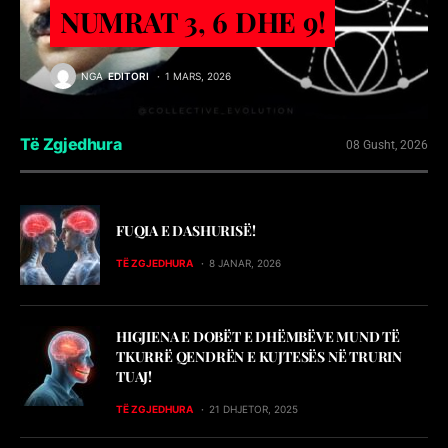
NUMRAT 3, 6 DHE 9!
NGA
EDITORI
1 MARS, 2026
Të Zgjedhura
08 Gusht, 2026
FUQIA E DASHURISË!
TË ZGJEDHURA
8 JANAR, 2026
HIGJIENA E DOBËT E DHËMBËVE MUND TË
TKURRË QENDRËN E KUJTESËS NË TRURIN
TUAJ!
TË ZGJEDHURA
21 DHJETOR, 2025