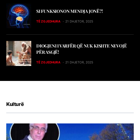
SI FUNKSIONON MENDJA JONË?!
TË ZGJEDHURA
21 DHJETOR, 2025
DIOGJENI I VARFËR QË NUK KISHTE NEVOJË
PËR ASGJË!
TË ZGJEDHURA
21 DHJETOR, 2025
Kulturë