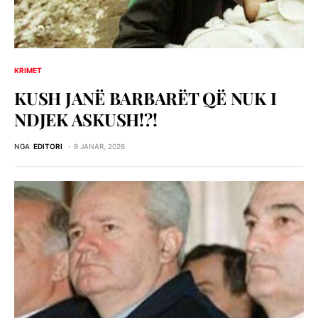
KRIMET
KUSH JANË BARBARËT QË NUK I
NDJEK ASKUSH!?!
NGA
EDITORI
9 JANAR, 2026