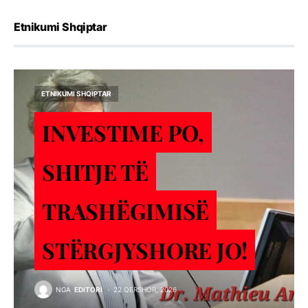
Etnikumi Shqiptar
ETNIKUMI SHQIPTAR
INVESTIME PO,
SHITJE TЁ
TRASHЁGIMISЁ
STЁRGJYSHORE JO!
NGA
EDITORI
22 QERSHOR, 2026