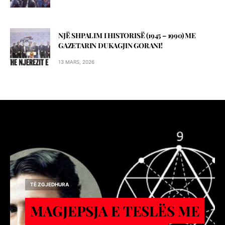
NJË SHPALIM I HISTORISË (1945 – 1990) ME
GAZETARIN DUKAGJIN GORANI!
13 MARS, 2026
TË ZGJEDHURA
MAGJEPSJA E TESLËS ME