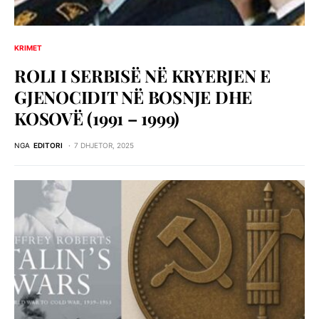
KRIMET
ROLI I SERBISЁ NЁ KRYERJEN E
GJENOCIDIT NЁ BOSNJE DHE
KOSOVЁ (1991 – 1999)
NGA
EDITORI
7 DHJETOR, 2025