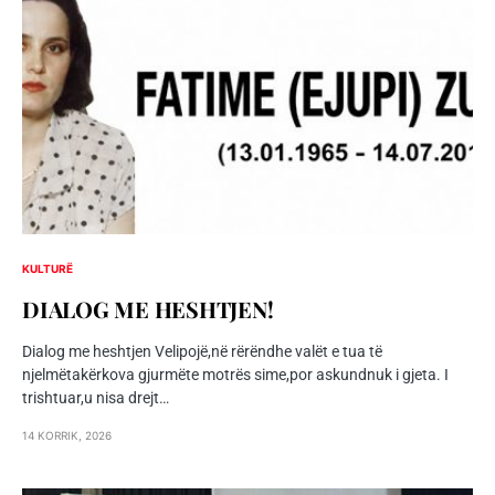
KULTURË
DIALOG ME HESHTJEN!
Dialog me heshtjen Velipojë,në rërëndhe valët e tua të
njelmëtakërkova gjurmëte motrës sime,por askundnuk i gjeta. I
trishtuar,u nisa drejt…
14 KORRIK, 2026