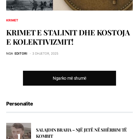
KRIMET
KRIMET E STALINIT DHE KOSTOJA
E KOLEKTIVIZMIT!
NGA
EDITORI
3 DHJETOR, 2025
Ngarko më shumë
Personalite
SALAJDIN BRAHA – NJЁ JETЁ NЁ SHЁRBIM TЁ
KOMBIT