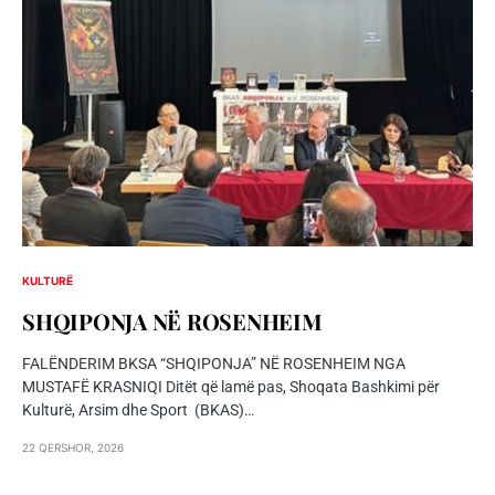
KULTURË
SHQIPONJA NЁ ROSENHEIM
FALËNDERIM BKSA “SHQIPONJA” NË ROSENHEIM NGA
MUSTAFË KRASNIQI Ditët që lamë pas, Shoqata Bashkimi për
Kulturë, Arsim dhe Sport (BKAS)…
22 QERSHOR, 2026