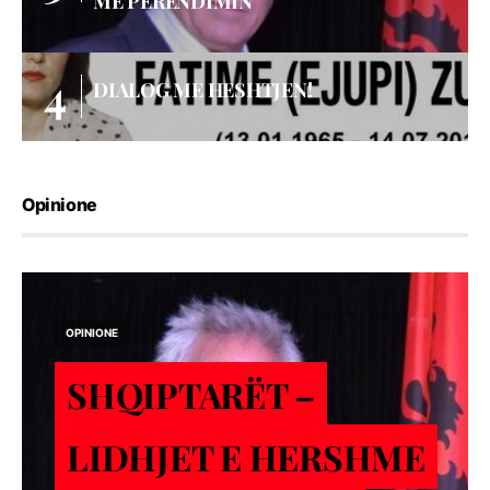
ME PERËNDIMIN
DIALOG ME HESHTJEN!
Opinione
OPINIONE
SHQIPTARËT –
LIDHJET E HERSHME