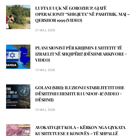
LUFTA E UÇK NË GOROZHUP, GJATË
OPERACIONIT “SHIGJETA” NË PASHTRIK, MAJ –
QERSHOR 1999 (VIDEO)
21 MAJ, 2026
PLANI SIONIST PËR KRIJIMIN E SHTETIT TË
IZRAELIT NË SHQIPËRI! (DЁSHMI ARKIVORE +
VIDEO)
13 MAJ, 2026
GOLANI (SIRI): ILUZIONI I STABILITETIT DHE
DËSHTIMI I HESHTUR I UNDOF-it! (VIDEO +
DЁSHMI)
10 MAJ, 2026
AVOKATI GJET KOLA – KЁRKON NGA GJYKATA
KUSHTETUESE E KOSOVЁS – TЁ SHPALLЁ