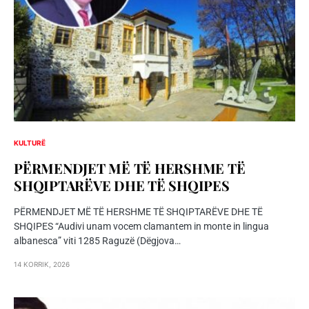
KULTURË
PËRMENDJET MË TË HERSHME TË
SHQIPTARËVE DHE TË SHQIPES
PËRMENDJET MË TË HERSHME TË SHQIPTARËVE DHE TË
SHQIPES “Audivi unam vocem clamantem in monte in lingua
albanesca” viti 1285 Raguzë (Dëgjova…
14 KORRIK, 2026