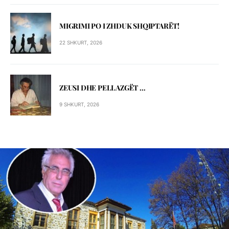
MIGRIMI PO I ZHDUK SHQIPTARЁT!
22 SHKURT, 2026
ZEUSI DHE PELLAZGЁT …
9 SHKURT, 2026