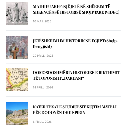
MATHIEU AREF: NJЁ JETЁ NЁ SHЁRBIM TЁ
SHKENCЁS SЁ HISTORISЁ SHQIPTARE (VIDEO)
10 MAJ, 2026
JETЁSHKRIMI IM HISTORIK NЁ EGJIPT (Shqip-
frengjisht)
20 PRILL, 2026
DOMOSDOSHMЁRIA HISTORIKE E RIKTHIMIT
TЁ TOPONIMIT „DARDANI“
14 PRILL, 2026
KATЁR TEZAT E STUDIUESIT KUJTIM MATELI
PЁR DODONЁN DHE EPIRIN
6 PRILL, 2026