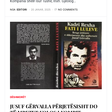
Kompania Shell! Isuf Tushe, Inxh. Gjeolog…
NGA
EDITORI
20 JANAR, 2025
NO COMMENTS
DËSHMORËT
JUSUF GËRVALLA PËRJETËSISHT DO