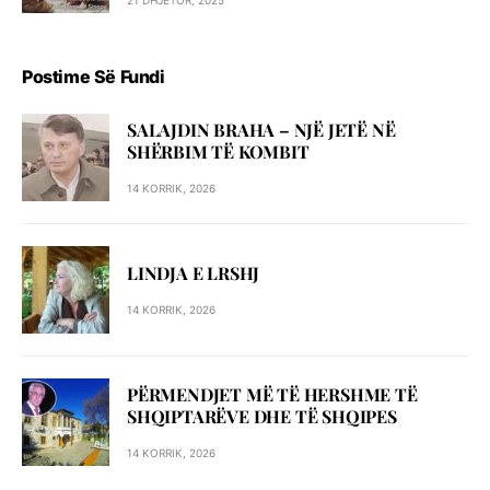
Postime Së Fundi
SALAJDIN BRAHA – NJЁ JETЁ NЁ
SHЁRBIM TЁ KOMBIT
14 KORRIK, 2026
LINDJA E LRSHJ
14 KORRIK, 2026
PËRMENDJET MË TË HERSHME TË
SHQIPTARËVE DHE TË SHQIPES
14 KORRIK, 2026