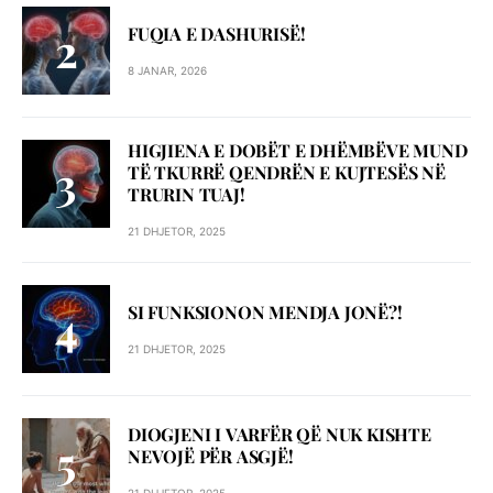
FUQIA E DASHURISË!
8 JANAR, 2026
HIGJIENA E DOBËT E DHËMBËVE MUND
TË TKURRË QENDRËN E KUJTESËS NË
TRURIN TUAJ!
21 DHJETOR, 2025
SI FUNKSIONON MENDJA JONË?!
21 DHJETOR, 2025
DIOGJENI I VARFËR QË NUK KISHTE
NEVOJË PËR ASGJË!
21 DHJETOR, 2025