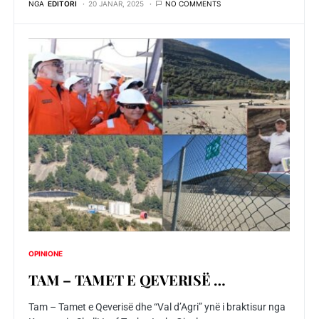
NGA
EDITORI
20 JANAR, 2025
NO COMMENTS
OPINIONE
TAM – TAMET E QEVERISЁ …
Tam – Tamet e Qeverisë dhe “Val d’Agri” ynë i braktisur nga