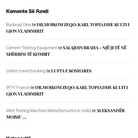
Komente Së Fundi
DR.MOIKOM ZEQO: KARL TOPIA DHE KULTI I
Badwap Desi
te
GJON VLADIMIRIT
SALAJDIN BRAHA – NJЁ JETЁ NЁ
Cement Testing Equipment
te
SHЁRBIM TЁ KOMBIT
LUFTA E KOSHARES
online travel booking
te
DR.MOIKOM ZEQO: KARL TOPIA DHE KULTI I
IPTV France
te
GJON VLADIMIRIT
ALEKSANDËR
Wire Testing Machine Manufacturers in India
te
MOISIU …