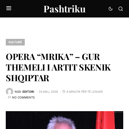
Pashtriku
KULTURË
OPERA “MRIKA” – GUR
THEMELI I ARTIT SKENIK
SHQIPTAR
NGA
EDITORI
24 MAJ, 2026
6 MINUTA PËR TË LEXUAR
NO COMMENTS