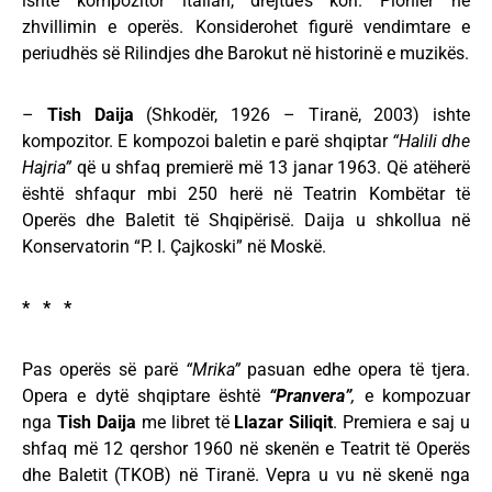
ishte kompozitor italian, drejtues kori. Pionier në
zhvillimin e operës. Konsiderohet figurë vendimtare e
periudhës së Rilindjes dhe Barokut në historinë e muzikës.
–
Tish Daija
(Shkodër, 1926 – Tiranë, 2003) ishte
kompozitor. E kompozoi baletin e parë shqiptar
“Halili dhe
Hajria”
që u shfaq premierë më 13 janar 1963. Që atëherë
është shfaqur mbi 250 herë në Teatrin Kombëtar të
Operës dhe Baletit të Shqipërisë. Daija u shkollua në
Konservatorin “P. I. Çajkoski” në Moskë.
* * *
Pas operës së parë
“Mrika”
pasuan edhe opera të tjera.
Opera e dytë shqiptare është
“Pranvera”
,
e kompozuar
nga
Tish Daija
me libret të
Llazar Siliqit
. Premiera e saj u
shfaq më 12 qershor 1960 në skenën e Teatrit të Operës
dhe Baletit (TKOB) në Tiranë. Vepra u vu në skenë nga