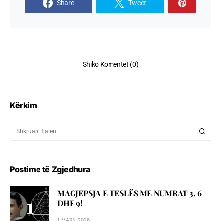
Share
Tweet
Shiko Komentet (0)
Kërkim
Postime të Zgjedhura
MAGJEPSJA E TESLËS ME NUMRAT 3, 6
DHE 9!
1 MARS, 2026