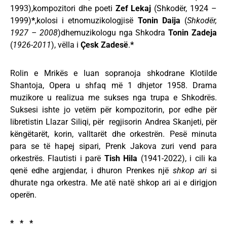
1993),kompozitori dhe poeti
Zef Lekaj
(Shkodër, 1924 –
1999)
*
,kolosi i etnomuzikologjisë
Tonin Daija
(
Shkodër,
1927 – 2008
)dhemuzikologu nga Shkodra
Tonin Zadeja
(
1926-2011
), vëlla i
Çesk Zadesë
.
*
Rolin e Mrikës e luan sopranoja shkodrane Klotilde
Shantoja, Opera u shfaq më 1 dhjetor 1958. Drama
muzikore u realizua me sukses nga trupa e Shkodrës.
Suksesi ishte jo vetëm për kompozitorin, por edhe për
libretistin Llazar Siliqi, për regjisorin Andrea Skanjeti, për
këngëtarët, korin, valltarët dhe orkestrën. Pesë minuta
para se të hapej sipari, Prenk Jakova zuri vend para
orkestrës. Flautisti i parë
Tish Hila
(1941-2022), i cili ka
qenë edhe argjendar, i dhuron Prenkes një
shkop ari
si
dhurate nga orkestra. Me atë natë shkop ari ai e dirigjon
operën.
* * *