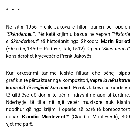
* * *
Në vitin 1966 Prenk Jakova e fillon punën për operën
“Skënderbeu”
. Për ketë krijim u bazua në veprën
“Historia
e Skënderbeut
” të historianit nga Shkodra
Marin Barleti
(Shkodër, 1450 – Padovë, Itali, 1512). Opera
“Skënderbeu”
konsiderohet kryevepër e Prenk Jakovës.
Kur orkestrimi tanimë kishte filluar dhe bëhej sipas
grafikut të përcaktuar nga kompozitori,
vepra iu nënshtrua
kontrollit të regjimit komunist
. Prenk Jakova iu kundërvu
të gjithëve që donin të bënin ndryshime apo shkurtime.
Ndërhyrje të tilla në një vepër muzikore nuk kishin
ndodhur që nga krijimi i operës së parë të kompozitorit
italian
Klaudio Monteverdi*
(Claudio Monteverdi), 400
vjet më parë.