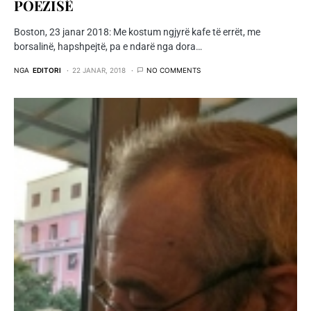
POEZISË
Boston, 23 janar 2018: Me kostum ngjyrë kafe të errët, me
borsalinë, hapshpejtë, pa e ndarë nga dora…
NGA
EDITORI
22 JANAR, 2018
NO COMMENTS