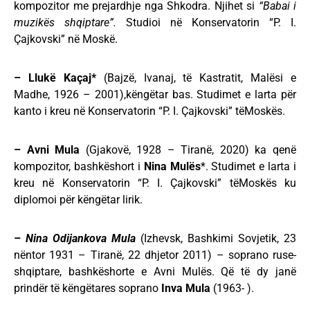
kompozitor me prejardhje nga Shkodra. Njihet si
“Babai i
muzikës shqiptare”.
Studioi në Konservatorin “P. I.
Çajkovski” në Moskë.
– Llukë Kaçaj*
(Bajzë, Ivanaj, të Kastratit, Malësi e
Madhe, 1926 – 2001),këngëtar bas. Studimet e larta për
kanto i kreu në Konservatorin “P. I. Çajkovski” tëMoskës.
–
Avni Mula
(Gjakovë, 1928 – Tiranë, 2020) ka qenë
kompozitor, bashkëshort i
Nina Mulës
*. Studimet e larta i
kreu në Konservatorin “P. I. Çajkovski” tëMoskës ku
diplomoi për këngëtar lirik.
–
Nina Odijankova Mula
(Izhevsk, Bashkimi Sovjetik, 23
nëntor 1931 – Tiranë, 22 dhjetor 2011) – soprano ruse-
shqiptare, bashkëshorte e Avni Mulës. Që të dy janë
prindër të këngëtares soprano
Inva Mula
(1963- ).