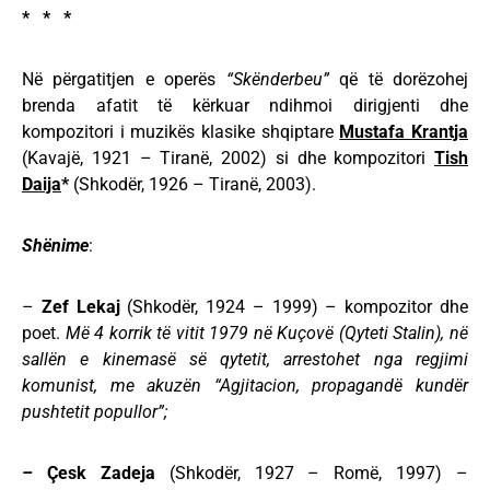
* * *
Në përgatitjen e operës
“Skënderbeu”
që të dorëzohej
brenda afatit të kërkuar ndihmoi dirigjenti dhe
kompozitori i muzikës klasike shqiptare
Mustafa Krantja
(Kavajë, 1921 – Tiranë, 2002) si dhe kompozitori
Tish
Daija
*
(Shkodër, 1926 – Tiranë, 2003).
Shënime
:
–
Zef Lekaj
(Shkodër, 1924 – 1999) – kompozitor dhe
poet.
Më 4 korrik të vitit 1979 në Kuçovë (Qyteti Stalin), në
sallën e kinemasë së qytetit, arrestohet nga regjimi
komunist, me akuzën
“Agjitacion, propagandë kundër
pushtetit popullor”;
–
Çesk Zadeja
(Shkodër, 1927 – Romë, 1997) –