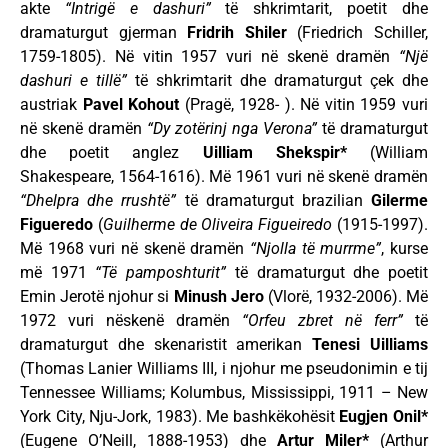
akte
“Intrigë e dashuri”
të shkrimtarit, poetit dhe
dramaturgut gjerman
Fridrih Shiler
(Friedrich Schiller,
1759-1805). Në vitin 1957 vuri në skenë dramën
“Një
dashuri e tillë”
të shkrimtarit dhe dramaturgut çek dhe
austriak
Pavel
Kohout
(Pragë, 1928- ). Në vitin 1959 vuri
në skenë dramën
“Dy zotërinj nga Verona”
të dramaturgut
dhe poetit anglez
Uilliam Shekspir*
(William
Shakespeare, 1564-1616). Më 1961 vuri në skenë dramën
“Dhelpra dhe rrushtë”
të dramaturgut brazilian
Gilerme
Figueredo
(
Guilherme de Oliveira Figueiredo
(1915-1997).
Më 1968 vuri në skenë dramën
“Njolla të murrme”
, kurse
më 1971
“Të pamposhturit”
të dramaturgut dhe poetit
Emin Jerotë njohur si
Minush Jero
(Vlorë, 1932-2006). Më
1972 vuri nëskenë dramën
“Orfeu zbret në ferr”
të
dramaturgut dhe skenaristit amerikan
Tenesi Uilliams
(Thomas Lanier Williams III, i njohur me pseudonimin e tij
Tennessee Williams; Kolumbus, Mississippi, 1911 – New
York City, Nju-Jork, 1983). Me bashkëkohësit
Eugjen Onil*
(Eugene O’Neill, 1888-1953) dhe
Artur Miler*
(Arthur