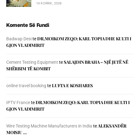
14 KORRIK, 2026
Komente Së Fundi
DR.MOIKOM ZEQO: KARL TOPIA DHE KULTI I
Badwap Desi
te
GJON VLADIMIRIT
SALAJDIN BRAHA – NJЁ JETЁ NЁ
Cement Testing Equipment
te
SHЁRBIM TЁ KOMBIT
LUFTA E KOSHARES
online travel booking
te
DR.MOIKOM ZEQO: KARL TOPIA DHE KULTI I
IPTV France
te
GJON VLADIMIRIT
ALEKSANDËR
Wire Testing Machine Manufacturers in India
te
MOISIU …