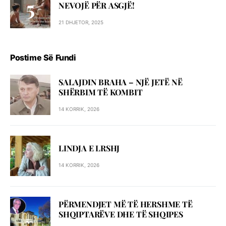
NEVOJË PËR ASGJË!
21 DHJETOR, 2025
Postime Së Fundi
SALAJDIN BRAHA – NJЁ JETЁ NЁ
SHЁRBIM TЁ KOMBIT
14 KORRIK, 2026
LINDJA E LRSHJ
14 KORRIK, 2026
PËRMENDJET MË TË HERSHME TË
SHQIPTARËVE DHE TË SHQIPES