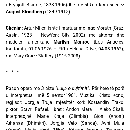
i Brynjolf Bjarme, 1828-1906)dhe me shkrimtarin suedez
August Strindberg
(1849-1912).
Shënim
: Artur Mileri ishte i martuar me
Inge Morath
(Graz,
Austri, 1923 – NewYork City, 2002), me aktoren dhe
modelen amerikane
Marilyn Monroe
(Los Angeles,
Kalifornia, 01.06.1926 –
Fifth Helena Drive
, 04.08.1962),
me
Mary Grace Slattery
(1915-2008)..
* * *
Pason opera me 3 akte
“Lulja e kujtimit”
. Për herë të parë
u interpretua më 5 nëntor.1961. Muzika: Kristo Kono,
regjisor: Jorgjia Truja, mjeshtër kori: Kostandin Trako,
piktor: Stavri Rafael. libreti: Andon Mara – Aleko Skali.
Interpretojnë: Marie Kraja (Olimbia), Gjoni (Xhoni)
Athanas (Dhimitri), Jorgjia Velo (Sanda), Avni Mula