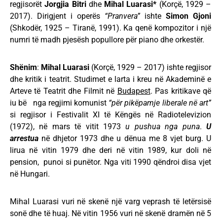
regjisorët
Jorgjia Bitri
dhe
Mihal Luarasi*
(Korçë, 1929 –
2017). Dirigjent i operës
“Pranvera”
ishte
Simon Gjoni
(Shkodër, 1925 – Tiranë, 1991). Ka qenë kompozitor i një
numri të madh pjesësh popullore për piano dhe orkestër.
Shënim
:
Mihal Luarasi
(Korçë, 1929 – 2017) ishte regjisor
dhe kritik i teatrit. Studimet e larta i kreu në Akademinë e
Arteve të Teatrit dhe Filmit në
Budapest
. Pas kritikave që
iu bë nga regjimi komunist
“për
pikëpamje liberale në art”
si regjisor i Festivalit XI të Këngës në Radiotelevizion
(1972), në mars të vitit 1973
u pushua nga puna
.
U
arrestua
në dhjetor 1973 dhe u dënua me 8 vjet burg. U
lirua në vitin 1979 dhe deri në vitin 1989, kur doli në
pension, punoi si punëtor. Nga viti 1990 qëndroi disa vjet
në Hungari.
Mihal Luarasi vuri në skenë një varg veprash të letërsisë
sonë dhe të huaj. Në vitin 1956 vuri në skenë dramën në 5