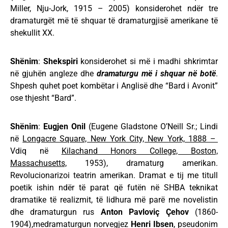
Miller, Nju-Jork, 1915 – 2005) konsiderohet ndër tre
dramaturgët më të shquar të dramaturgjisë amerikane të
shekullit XX.
Shënim
:
Shekspiri
konsiderohet si më i madhi shkrimtar
në gjuhën angleze dhe
dramaturgu më i shquar në botë
.
Shpesh quhet poet kombëtar i Anglisë dhe “Bard i Avonit”
ose thjesht “Bard”.
Shënim
:
Eugjen Onil
(Eugene Gladstone O’Neill Sr.; Lindi
në
Longacre Square, New York City, New York, 1888 –
Vdiq në
Kilachand Honors College, Boston,
Massachusetts,
1953), dramaturg amerikan.
Revolucionarizoi teatrin amerikan. Dramat e tij me titull
poetik ishin ndër të parat që futën në SHBA teknikat
dramatike të realizmit, të lidhura më parë me novelistin
dhe dramaturgun rus
Anton Pavloviç Çehov
(1860-
1904),medramaturgun norvegjez
Henri Ibsen
, pseudonim