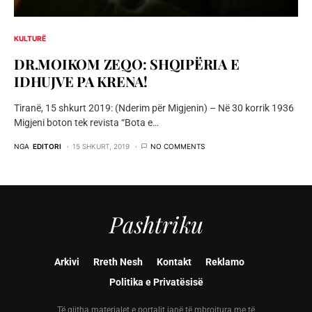
KULTURË
DR.MOIKOM ZEQO: SHQIPËRIA E
IDHUJVE PA KRENA!
Tiranë, 15 shkurt 2019: (Nderim për Migjenin) – Në 30 korrik 1936
Migjeni boton tek revista “Bota e…
NGA
EDITORI
15 SHKURT, 2019
NO COMMENTS
Pashtriku
Arkivi
Rreth Nesh
Kontakt
Reklamo
Politika e Privatësisë
Të gjitha materialet e portalit janë të mbrojtura me të