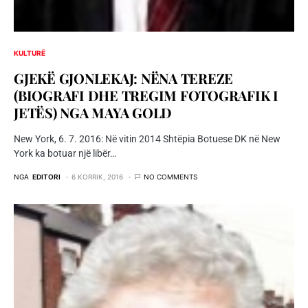
KULTURË
GJEKË GJONLEKAJ: NËNA TEREZE
(BIOGRAFI DHE TREGIM FOTOGRAFIK I
JETËS) NGA MAYA GOLD
New York, 6. 7. 2016: Në vitin 2014 Shtëpia Botuese DK në New
York ka botuar një libër…
NGA
EDITORI
6 KORRIK, 2016
NO COMMENTS