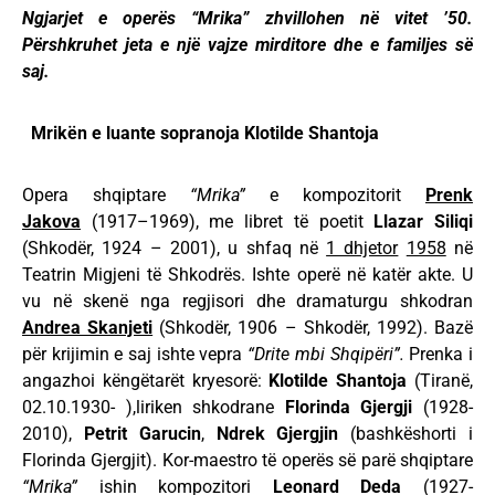
Ngjarjet e operës “Mrika” zhvillohen në vitet ’50.
Përshkruhet jeta e një vajze mirditore dhe e familjes së
saj.
Mrikën e luante sopranoja Klotilde Shantoja
Opera shqiptare
“Mrika”
e kompozitorit
Prenk
Jakova
(1917–1969), me libret të poetit
Llazar Siliqi
(Shkodër, 1924 – 2001), u shfaq në
1 dhjetor
1958
në
Teatrin Migjeni të Shkodrës. Ishte operë në katër akte. U
vu në skenë nga regjisori dhe dramaturgu shkodran
Andrea Skanjeti
(Shkodër, 1906 – Shkodër, 1992). Bazë
për krijimin e saj ishte vepra
“Drite mbi Shqipëri”.
Prenka i
angazhoi këngëtarët kryesorë:
Klotilde Shantoja
(Tiranë,
02.10.1930- ),liriken shkodrane
Florinda Gjergji
(1928-
2010),
Petrit Garucin
,
Ndrek Gjergjin
(bashkëshorti i
Florinda Gjergjit). Kor-maestro të operës së parë shqiptare
“Mrika”
ishin kompozitori
Leonard Deda
(1927-