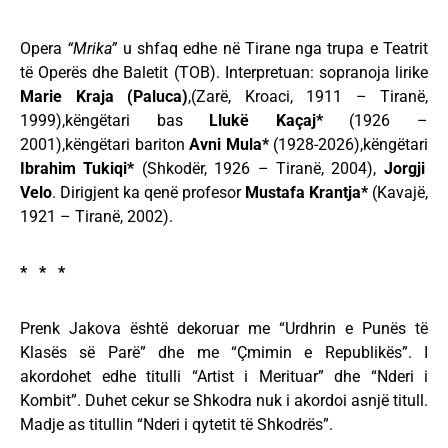
Opera
“Mrika”
u shfaq edhe në Tirane nga trupa e Teatrit
të Operës dhe Baletit (TOB). Interpretuan: sopranoja lirike
Marie Kraja (Paluca)
,(Zarë, Kroaci, 1911 – Tiranë,
1999),këngëtari bas
Llukë Kaçaj*
(1926 –
2001),këngëtari bariton
Avni Mula*
(1928-2026),këngëtari
Ibrahim Tukiqi*
(Shkodër, 1926 – Tiranë, 2004),
Jorgji
Velo
. Dirigjent ka qenë profesor
Mustafa Krantja*
(Kavajë,
1921 – Tiranë, 2002).
* * *
Prenk Jakova është dekoruar me “Urdhrin e Punës të
Klasës së Parë” dhe me “Çmimin e Republikës”. I
akordohet edhe titulli “Artist i Merituar” dhe “Nderi i
Kombit”. Duhet cekur se Shkodra nuk i akordoi asnjë titull.
Madje as titullin “Nderi i qytetit të Shkodrës”.