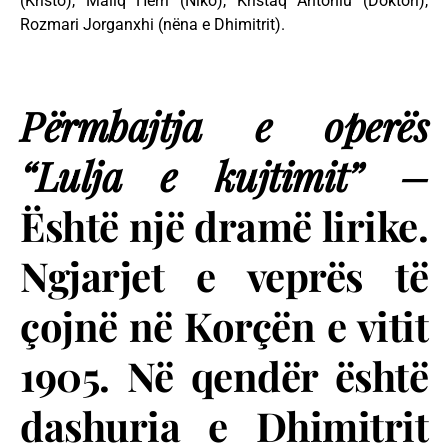
(Kristo), Maliq Herri (Niko), Kristaq Antoniu (Doktori),
Rozmari Jorganxhi (nëna e Dhimitrit).
Përmbajtja
e operës
“Lulja e kujtimit” –
Është një dramë lirike.
Ngjarjet e veprës të
çojnë në Korçën e vitit
1905. Në qendër është
dashuria e Dhimitrit