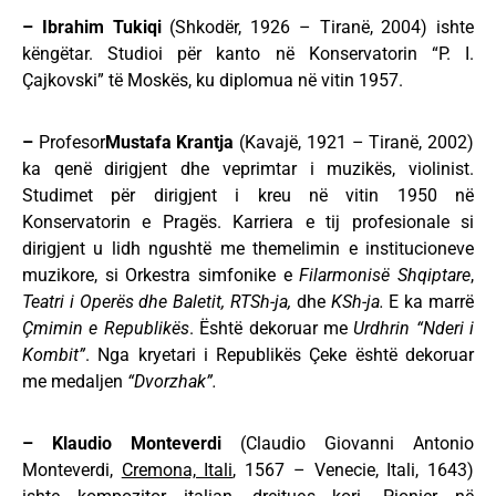
–
Ibrahim Tukiqi
(Shkodër, 1926 – Tiranë, 2004) ishte
këngëtar. Studioi për kanto në Konservatorin “P. I.
Çajkovski” të Moskës, ku diplomua në vitin 1957.
–
Profesor
Mustafa Krantja
(Kavajë, 1921 – Tiranë, 2002)
ka qenë dirigjent dhe veprimtar i muzikës, violinist.
Studimet për dirigjent i kreu në vitin 1950 në
Konservatorin e Pragës. Karriera e tij profesionale si
dirigjent u lidh ngushtë me themelimin e institucioneve
muzikore, si Orkestra simfonike e
Filarmonisë Shqiptare
,
Teatri i Operës dhe Baletit, RTSh-ja,
dhe
KSh-ja.
E ka marrë
Çmimin e Republikës
. Është dekoruar me
Urdhrin “Nderi i
Kombit”
. Nga kryetari i Republikës Çeke është dekoruar
me medaljen
“Dvorzhak”.
– Klaudio Monteverdi
(Claudio Giovanni Antonio
Monteverdi,
Cremona, Itali
, 1567 – Venecie, Itali, 1643)