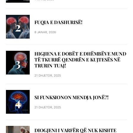
FUQIA E DASHURISË!
8 JANAR, 2026
HIGJIENA E DOBËT E DHËMBËVE MUND
TË TKURRË QENDRËN E KUJTESËS NË
TRURIN TUAJ!
21 DHJETOR, 2025
SI FUNKSIONON MENDJA JONË?!
21 DHJETOR, 2025
DIOGJENI I VARFËR QË NUK KISHTE