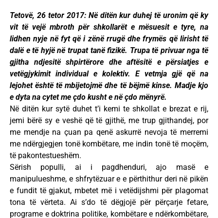
Tetovë, 26 tetor 2017: Në ditën kur duhej të uronim që ky
vit të vejë mbroth për shkollarët e mësuesit e tyre, na
lidhen nyje në fyt që i zënë rrugë dhe frymës që lirisht të
dalë e të hyjë në trupat tanë fizikë. Trupa të privuar nga të
gjitha ndjesitë shpirtërore dhe aftësitë e përsiatjes e
vetëgjykimit individual e kolektiv. E vetmja gjë që na
lejohet është të mbijetojmë dhe të bëjmë kinse. Madje kjo
e dyta na cytet me çdo kusht e në çdo mënyrë.
Në ditën kur sytë duhet t’i kemi te shkollat e brezat e rij,
jemi bërë sy e veshë që të gjithë, me trup gjithandej, por
me mendje na çuan pa qenë askurrë nevoja të merremi
me ndërgjegjen tonë kombëtare, me indin tonë të moçëm,
të pakontestueshëm.
Sërish populli, ai i pagdhenduri, ajo masë e
manipulueshme, e shfrytëzuar e e përthithur deri në pikën
e fundit të gjakut, mbetet më i vetëdijshmi për plagomat
tona të vërteta. Ai s’do të dëgjojë për përçarje fetare,
programe e doktrina politike, kombëtare e ndërkombëtare,