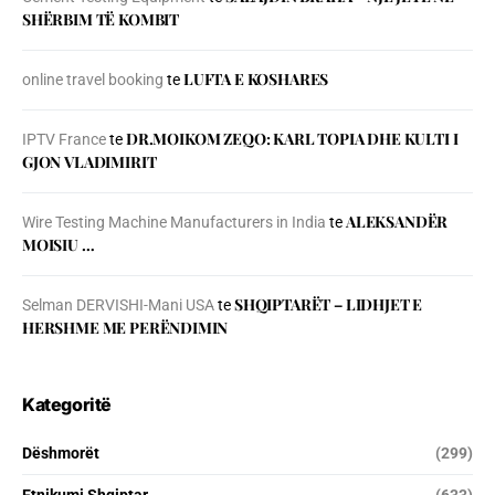
SHЁRBIM TЁ KOMBIT
LUFTA E KOSHARES
online travel booking
te
DR.MOIKOM ZEQO: KARL TOPIA DHE KULTI I
IPTV France
te
GJON VLADIMIRIT
ALEKSANDËR
Wire Testing Machine Manufacturers in India
te
MOISIU …
SHQIPTARËT – LIDHJET E
Selman DERVISHI-Mani USA
te
HERSHME ME PERËNDIMIN
Kategoritë
Dëshmorët
(299)
Etnikumi Shqiptar
(633)