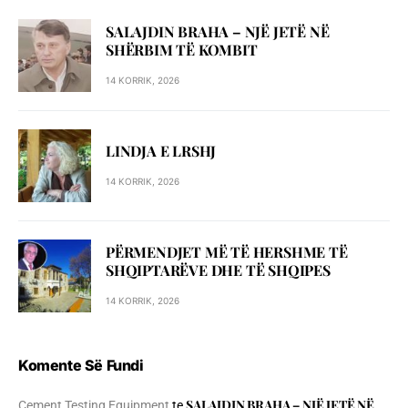
SALAJDIN BRAHA – NJЁ JETЁ NЁ
SHЁRBIM TЁ KOMBIT
14 KORRIK, 2026
LINDJA E LRSHJ
14 KORRIK, 2026
PËRMENDJET MË TË HERSHME TË
SHQIPTARËVE DHE TË SHQIPES
14 KORRIK, 2026
Komente Së Fundi
SALAJDIN BRAHA – NJЁ JETЁ NЁ
Cement Testing Equipment
te