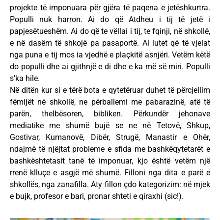
projekte të imponuara për gjëra të paqena e jetëshkurtra.
Populli nuk harron. Ai do që Atdheu i tij të jetë i
papjesëtueshëm. Ai do që te vëllai i tij, te fqinji, në shkollë,
e në dasëm të shkojë pa pasaportë. Ai lutet që të vjelat
nga puna e tij mos ia vjedhë e plaçkitë asnjëri. Vetëm këtë
do populli dhe ai gjithnjë e di dhe e ka më së miri. Populli
s’ka hile.
Në ditën kur si e tërë bota e qytetëruar duhet të përcjellim
fëmijët në shkollë, ne përballemi me pabarazinë, atë të
parën, thelbësoren, bibliken. Përkundër jehonave
mediatike me shumë bujë se ne në Tetovë, Shkup,
Gostivar, Kumanovë, Dibër, Strugë, Manastir e Ohër,
ndajmë të njëjtat probleme e sfida me bashkëqytetarët e
bashkështetasit tanë të imponuar, kjo është vetëm një
rrenë klluçe e asgjë më shumë. Filloni nga dita e parë e
shkollës, nga zanafilla. Aty fillon çdo kategorizim: në mjek
e bujk, profesor e bari, pronar shteti e qiraxhi (sic!).