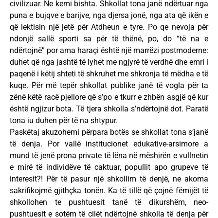
civilizuar. Ne kemi bishta. Shkollat tona janë ndërtuar nga
puna e bujqve e barijve, nga djersa jonë, nga ata që ikën e
që lektisin një jetë për Atdheun e tyre. Po qe nevoja për
ndonjë sallë sporti sa për të thënë, po, do “të na e
ndërtojnë” por ama haraçi është një marrëzi postmoderne:
duhet që nga jashtë të lyhet me ngjyrë të verdhë dhe emri i
paqenë i këtij shteti të shkruhet me shkronja të mëdha e të
kuqe. Për më tepër shkollat publike janë të vogla për ta
zënë këtë racë pjellore që s’po e tkurr e zhbën asgjë që kur
është ngjizur bota. Të tjera shkolla s’ndërtojnë dot. Paratë
tona iu duhen për të na shtypur.
Paskëtaj akuzohemi përpara botës se shkollat tona s’janë
të denja. Por vallë institucionet edukative-arsimore a
mund të jenë prona private të lëna në mëshirën e vullnetin
e mirë të individëve të caktuar, popullit apo grupeve të
interesit?! Për të pasur një shkollim të denjë, ne akoma
sakrifikojmë gjithçka tonën. Ka të tillë që çojnë fëmijët të
shkollohen te pushtuesit tanë të dikurshëm, neo-
pushtuesit e sotëm të cilët ndërtojnë shkolla të denja për