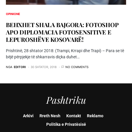
OPINIONE
BEHXHET SHALA BAJGORA: FOTOSHOP
APO DIPLOMACIA FOTOSENSITIVE E
LEPUROSHËVE KOSOVARË!
Prishtinë, 28 shtator 2018: (Trampi, Krrapi dhe Trapi) – Para se të
bëjë përpjekje të shkarravis diçka duhet…
NGA
EDITORI
30 SHTATOR, 2018
NO COMMENTS
Pashtriku
Arkivi
Rreth Nesh
Kontakt
Reklamo
Politika e Privatësisë