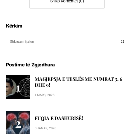
Shiko Komentet (0)
Kërkim
Postime të Zgjedhura
MAGJEPSJA E TESLËS ME NUMRAT 3, 6
DHE 9!
1 MARS, 2026
FUQIA E DASHURISË!
8 JANAR, 2026