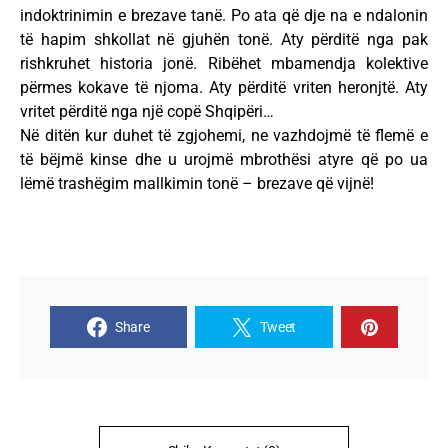
indoktrinimin e brezave tanë. Po ata që dje na e ndalonin
të hapim shkollat në gjuhën tonë. Aty përditë nga pak
rishkruhet historia jonë. Ribëhet mbamendja kolektive
përmes kokave të njoma. Aty përditë vriten heronjtë. Aty
vritet përditë nga një copë Shqipëri…
Në ditën kur duhet të zgjohemi, ne vazhdojmë të flemë e
të bëjmë kinse dhe u urojmë mbrothësi atyre që po ua
lëmë trashëgim mallkimin tonë – brezave që vijnë!
Share
Tweet