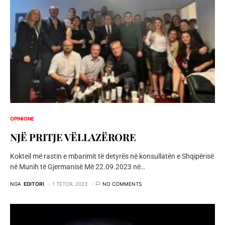
OPINIONE
NJË PRITJE VËLLAZËRORE
Kokteil më rastin e mbarimit të detyrës në konsullatën e Shqipërisë
në Munih të Gjermanisë Më 22.09.2023 në…
NGA
EDITORI
1 TETOR, 2023
NO COMMENTS