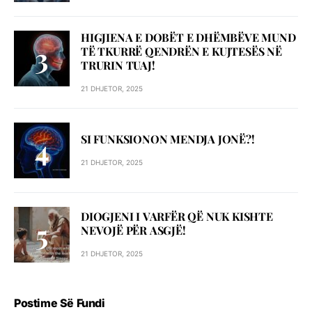
HIGJIENA E DOBËT E DHËMBËVE MUND
TË TKURRË QENDRËN E KUJTESËS NË
TRURIN TUAJ!
21 DHJETOR, 2025
SI FUNKSIONON MENDJA JONË?!
21 DHJETOR, 2025
DIOGJENI I VARFËR QË NUK KISHTE
NEVOJË PËR ASGJË!
21 DHJETOR, 2025
Postime Së Fundi