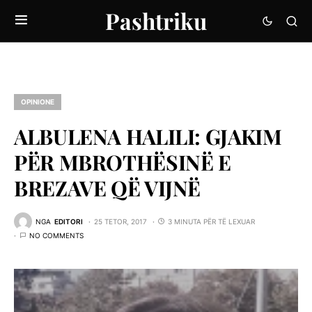
Pashtriku
OPINIONE
ALBULENA HALILI: GJAKIM
PËR MBROTHËSINË E
BREZAVE QË VIJNË
NGA
EDITORI
25 TETOR, 2017
3 MINUTA PËR TË LEXUAR
NO COMMENTS