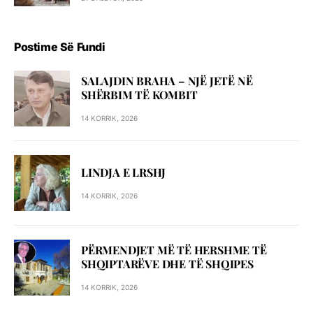
Postime Së Fundi
SALAJDIN BRAHA – NJЁ JETЁ NЁ
SHЁRBIM TЁ KOMBIT
14 KORRIK, 2026
LINDJA E LRSHJ
14 KORRIK, 2026
PËRMENDJET MË TË HERSHME TË
SHQIPTARËVE DHE TË SHQIPES
14 KORRIK, 2026