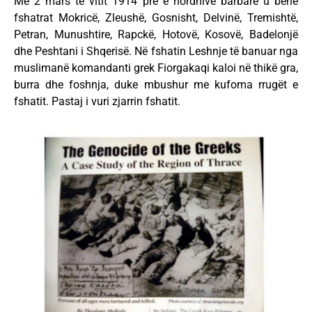
Me 2 mars të vitit 1914 pre e hordhive barbare u bënë
fshatrat Mokricë, Zleushë, Gosnisht, Delvinë, Tremishtë,
Petran, Munushtire, Rapckë, Hotovë, Kosovë, Badelonjë
dhe Peshtani i Shqerisë. Në fshatin Leshnje të banuar nga
muslimanë komandanti grek Fiorgakaqi kaloi në thikë gra,
burra dhe foshnja, duke mbushur me kufoma rrugët e
fshatit. Pastaj i vuri zjarrin fshatit.