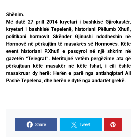
Shënim.
Më datë 27 prill 2014 kryetari i bashkisë Gjirokastër,
kryetari i bashkisë Tepelenë, historiani Pëllumb Xhufi,
politikani hormovit Skënder Gjinushi ndodheshin në
Hormovë në përkujtim të masakrës së Hormovës. Këtë
event historiani P.Xhufi e pasqyroi në një shkrim në
gazetën “Telegraf”. Meritojnë vetëm pergëzime ata që
përkujtuan këtë masakër në këtë fshat, i cili është
masakruar dy herë: Herën e parë nga antishqiptari Ali
Pashë Tepelena, dhe herën e dytë nga andartët grekë.
Share
Tweet