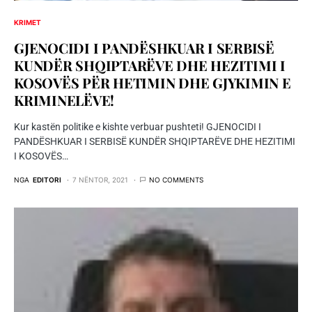
KRIMET
GJENOCIDI I PANDËSHKUAR I SERBISË
KUNDËR SHQIPTARËVE DHE HEZITIMI I
KOSOVËS PËR HETIMIN DHE GJYKIMIN E
KRIMINELËVE!
Kur kastën politike e kishte verbuar pushteti! GJENOCIDI I
PANDËSHKUAR I SERBISË KUNDËR SHQIPTARËVE DHE HEZITIMI
I KOSOVËS…
NGA
EDITORI
7 NËNTOR, 2021
NO COMMENTS