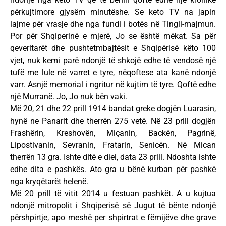
përkujtimore gjysëm minutëshe. Se keto TV na japin
lajme për vrasje dhe nga fundi i botës në Tingli-majmun.
Por për Shqiperinë e mjerë, Jo se është mëkat. Sa për
qeveritarët dhe pushtetmbajtësit e Shqipërisë këto 100
vjet, nuk kemi parë ndonjë të shkojë edhe të vendosë një
tufë me lule në varret e tyre, nëqoftese ata kanë ndonjë
varr. Asnjë memorial i ngritur në kujtim të tyre. Qoftë edhe
një Murranë. Jo, Jo nuk bën vaki.
Më 20, 21 dhe 22 prill 1914 bandat greke dogjën Luarasin,
hynë ne Panarit dhe therrën 275 vetë. Në 23 prill dogjën
Frashërin, Kreshovën, Miçanin, Backën, Pagrinë,
Lipostivanin, Sevranin, Fratarin, Senicën. Në Mican
therrën 13 gra. Ishte ditë e diel, data 23 prill. Ndoshta ishte
edhe dita e pashkës. Ato gra u bënë kurban për pashkë
nga kryqëtarët helenë.
Më 20 prill të vitit 2014 u festuan pashkët. A u kujtua
ndonjë mitropolit i Shqiperisë së Jugut të bënte ndonjë
përshpirtje, apo meshë per shpirtrat e fëmijëve dhe grave