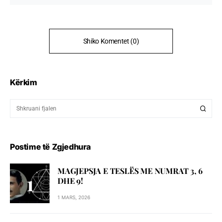
Shiko Komentet (0)
Kërkim
Postime të Zgjedhura
MAGJEPSJA E TESLËS ME NUMRAT 3, 6
DHE 9!
1 MARS, 2026