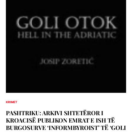
KRIMET
PASHTRIKU: ARKIVI SHTETËROR I
KROACISË PUBLIKON EMRAT E ISH TË
BURGOSURVE ‘INFORMBYROIST’ TË ‘GOLI