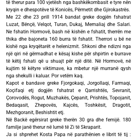
të therur para 100 vjetësh nga bashkëkombasit e tyre nën
kryqin e dhespotëve të Konicës, Përmetit dhe Gjirokastrës.
Me 22 dhe 23 prill 1914 bandat greke dogjën fshatrat
Luzat, Bënçë, Velqot, Turan, Dukaj, Memaliaj dhe Salari.
Ne fshatin Hormovë, bash në kishën e fshatit, therrën me
thika dhe bajoneta 160 burra të fshatit. Therrori u bë ne
kishë nga kryqëtarët e helenizmit. Shkoni dhe ndizni nga
një qiri në gërmadhat e kësaj kishe për shpirtin e burrave
të këtij fshati që u shuajt për një ditë. Në Hormovë, në
kujtim të këtyre viktimave, ka mbetur një murranë qysh
nga shekulli i kaluar. Por vetëm kaq.
Kapot e bandave greke Fjorgokaqi, Jorgollaqi, Farmaqi,
Koçifaqi etj dogjën fshatrat e Qarrishtës, Sevranit,
Çorovodës, Rogut, Muzhakës, Çepanit, Prishtës, Topojanit,
Bedaqasit, Zhepovës, Kajcës, Toshkësit, Dragotit,
Mezhgoranit, Beshishtit etj.
Në Backë egërsirat greke therën 30 gra dhe femijë. 180
familje janë therur në lumë të Zi të Skraparit.
Ja si shprehet Kosta Papa në parathënien e librit të tij :