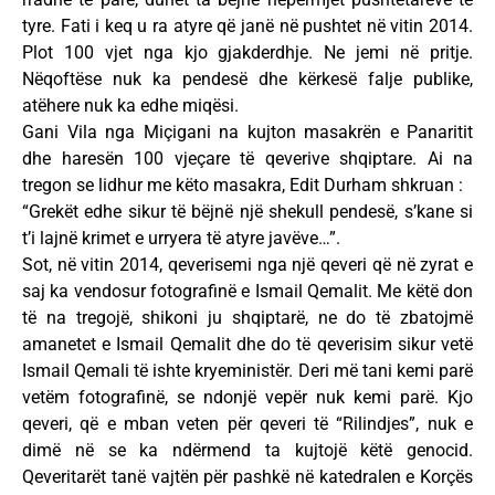
tyre. Fati i keq u ra atyre që janë në pushtet në vitin 2014.
Plot 100 vjet nga kjo gjakderdhje. Ne jemi në pritje.
Nëqoftëse nuk ka pendesë dhe kërkesë falje publike,
atëhere nuk ka edhe miqësi.
Gani Vila nga Miçigani na kujton masakrën e Panaritit
dhe haresën 100 vjeçare të qeverive shqiptare. Ai na
tregon se lidhur me këto masakra, Edit Durham shkruan :
“Grekët edhe sikur të bëjnë një shekull pendesë, s’kane si
t’i lajnë krimet e urryera të atyre javëve…”.
Sot, në vitin 2014, qeverisemi nga një qeveri që në zyrat e
saj ka vendosur fotografinë e Ismail Qemalit. Me këtë don
të na tregojë, shikoni ju shqiptarë, ne do të zbatojmë
amanetet e Ismail Qemalit dhe do të qeverisim sikur vetë
Ismail Qemali të ishte kryeministër. Deri më tani kemi parë
vetëm fotografinë, se ndonjë vepër nuk kemi parë. Kjo
qeveri, që e mban veten për qeveri të “Rilindjes”, nuk e
dimë në se ka ndërmend ta kujtojë këtë genocid.
Qeveritarët tanë vajtën për pashkë në katedralen e Korçës