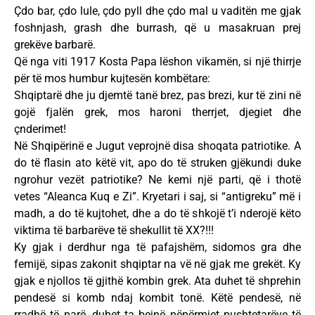
Çdo bar, çdo lule, çdo pyll dhe çdo mal u vaditën me gjak
foshnjash, grash dhe burrash, që u masakruan prej
grekëve barbarë.
Që nga viti 1917 Kosta Papa lëshon vikamën, si një thirrje
për të mos humbur kujtesën kombëtare:
Shqiptarë dhe ju djemtë tanë brez, pas brezi, kur të zini në
gojë fjalën grek, mos haroni therrjet, djegiet dhe
çnderimet!
Në Shqipërinë e Jugut veprojnë disa shoqata patriotike. A
do të flasin ato këtë vit, apo do të struken gjëkundi duke
ngrohur vezët patriotike? Ne kemi një parti, që i thotë
vetes “Aleanca Kuq e Zi”. Kryetari i saj, si “antigreku” më i
madh, a do të kujtohet, dhe a do të shkojë t’i nderojë këto
viktima të barbarëve të shekullit të XX?!!!
Ky gjak i derdhur nga të pafajshëm, sidomos gra dhe
femijë, sipas zakonit shqiptar na vë në gjak me grekët. Ky
gjak e njollos të gjithë kombin grek. Ata duhet të shprehin
pendesë si komb ndaj kombit tonë. Këtë pendesë, në
rradhë të parë, duhet ta bejnë nëpërmjet pushtetarëve të