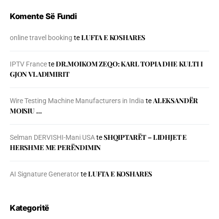
Komente Së Fundi
LUFTA E KOSHARES
online travel booking
te
DR.MOIKOM ZEQO: KARL TOPIA DHE KULTI I
IPTV France
te
GJON VLADIMIRIT
ALEKSANDËR
Wire Testing Machine Manufacturers in India
te
MOISIU …
SHQIPTARËT – LIDHJET E
Selman DERVISHI-Mani USA
te
HERSHME ME PERËNDIMIN
LUFTA E KOSHARES
AI Signature Generator
te
Kategoritë