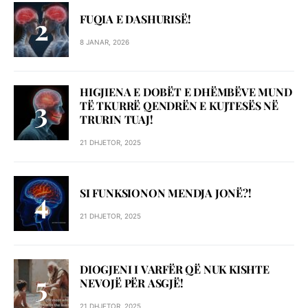
FUQIA E DASHURISË!
8 JANAR, 2026
HIGJIENA E DOBËT E DHËMBËVE MUND
TË TKURRË QENDRËN E KUJTESËS NË
TRURIN TUAJ!
21 DHJETOR, 2025
SI FUNKSIONON MENDJA JONË?!
21 DHJETOR, 2025
DIOGJENI I VARFËR QË NUK KISHTE
NEVOJË PËR ASGJË!
21 DHJETOR, 2025