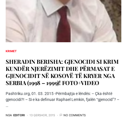
KRIMET
SHERADIN BERISHA: GJENOCIDI SI KRIM
KUNDËR NJERËZIMIT DHE PËRMASAT E
GJENOCIDIT NË KOSOVË TË KRYER NGA
SERBIA (1998 – 1999)! FOTO+VIDEO
Pashtriku.org, 01. 03. 2015 -Përmbajtja e lëndës: – Ҫka është
gjenocidi?! – Si e ka definuar Raphael Lemkin, fjalën “gjenocid”? –
…
NGA
EDITORI
13 QERSHOR, 2015
NO COMMENTS