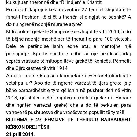
ku kujtuan therorinë dhe “Rilindjen” e Krishtit.
Po a do t’i kujtojnë këta qeveritarë 27 fëmijet shqiptarë të
fshatit Peshtan, të cilët u therrën si qingjat në pashkë? A
do t’u ngrenë ndonjë muranë atyre?
Mitropolitët grekë të Shqiperisë së Jugut të vitit 2014, a do
të bëjnë ndonjë meshë për të therurit e para 100 vjetësh.
Dele të perëndisë ishin edhe ata, e meritojnë një
përshpirtje. Kjo të shërbejë edhe si një pendesë ndaj
veprës vrastare të mitropolitëve grekë të Konicës, Përmetit
dhe Gjirokastrës të vitit 1914.
A do ta ruajnë kujtesën kombëtare qeveritarët rilindas të
vetshpallur? Apo do të ngrenë varezat të tjera greke (siç
bënë paraardhësit e tyre që ishin në pushtet deri në vitin
2013, që shitën detin, ngritën shkollën greke në Himarë
dhe ngritën varrezat greke) dhe a do të përkulen para
varreve të pushtuesve dhe vrasësve të popullit të tyre?!!
KLITHMA E 27 FËMIJVE TË THERRUR BARBARISHT
KËRKON DREJTËSI!
21 prill 2014.