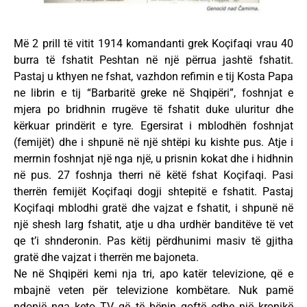
Më 2 prill të vitit 1914 komandanti grek Koçifaqi vrau 40
burra të fshatit Peshtan në një përrua jashtë fshatit.
Pastaj u kthyen ne fshat, vazhdon refimin e tij Kosta Papa
ne librin e tij “Barbaritë greke në Shqipëri”, foshnjat e
mjera po bridhnin rrugëve të fshatit duke uluritur dhe
kërkuar prindërit e tyre. Egersirat i mblodhën foshnjat
(femijët) dhe i shpunë në një shtëpi ku kishte pus. Atje i
merrnin foshnjat një nga një, u prisnin kokat dhe i hidhnin
në pus. 27 foshnja therri në këtë fshat Koçifaqi. Pasi
therrën femijët Koçifaqi dogji shtepitë e fshatit. Pastaj
Koçifaqi mblodhi gratë dhe vajzat e fshatit, i shpunë në
një shesh larg fshatit, atje u dha urdhër banditëve të vet
qe t’i shnderonin. Pas këtij përdhunimi masiv të gjitha
gratë dhe vajzat i therrën me bajoneta.
Ne në Shqipëri kemi nja tri, apo katër televizione, që e
mbajnë veten për televizione kombëtare. Nuk pamë
ndonjë nga keto TV që të bënin qoftë edhe një kronikë