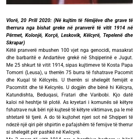
Vlorë, 20 Prill 2020: (Në kujtim të fëmijëve dhe grave të
therrura nga bishat greke në pranverë të vitit 1914 në
Përmet, Kolonjë, Korçë, Leskovik, Këlcyrë, Tepelenë dhe
Skrapar)
Këtë pranverë mbushen 100 vjet nga genocidi, masakrat
dhe barbaritë e Andartëve grekë në Shqiperinë e Jugut.
Me 25 shkurt të vitit 1914, sipas kujtimeve të Kosta Papa
Tomorri (Leusa), u therrën 75 burra të fshatrave Pacomit
dhe Kuqal të Këlcyrës. U therrën si shelegët femijët e
Pacomitit dhe të Kelcyrës. U dogjën dhe bënë hi Këlcyra,
Katundishta, Beduqasi, Fratari dhe Varibobi. Kjo datë
kaloi në heshtje të plotë. As kryetari i komunës së këtyre
fshatrave nuk bëri një kujtesë të këtyre viktimave, pa le më
shtetarë të tjerë. A do të kujtohet njeri sot në Shqiperi të
ndezë një qiri për shpirtin e pafajshëm të femijve të therrur
si shelegët për pashkë në Kwlcyrë.