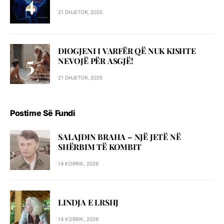
21 DHJETOR, 2025
DIOGJENI I VARFËR QË NUK KISHTE
NEVOJË PËR ASGJË!
21 DHJETOR, 2025
Postime Së Fundi
SALAJDIN BRAHA – NJЁ JETЁ NЁ
SHЁRBIM TЁ KOMBIT
14 KORRIK, 2026
LINDJA E LRSHJ
14 KORRIK, 2026