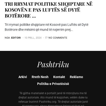
TRI RRYMAT POLITIKE SHQIPTARE NË
KOSOVËN E PAS LUFTËS SË DYTË
BOTËRORE …
Tri rrymat politike shqiptare në Kosovë pas Luftës së Dytë
Botërore dhe mësimi që mund të nxjerrim prej…
NGA
EDITORI
10 PRILL, 2024
NO COMMENTS
Pashtriku
Arkivi
Rreth Nesh
Kontakt
Reklamo
Politika e Privatësisë
Të gjitha materialet e portalit janë të mbrojtura me të
drejtat autoriale. Ato mund të kopjohen, vetëm duke iu
referuar burimit Pashtriku.org. Të drejtat autoriale janë