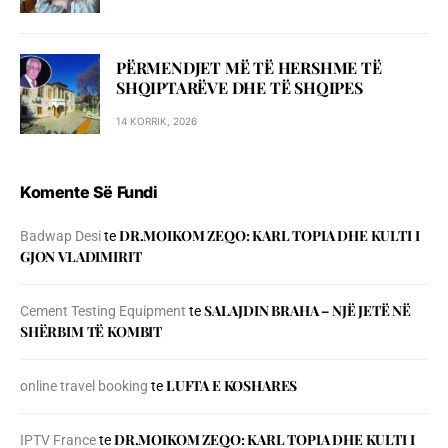
PËRMENDJET MË TË HERSHME TË
SHQIPTARËVE DHE TË SHQIPES
14 KORRIK, 2026
Komente Së Fundi
DR.MOIKOM ZEQO: KARL TOPIA DHE KULTI I
Badwap Desi
te
GJON VLADIMIRIT
SALAJDIN BRAHA – NJЁ JETЁ NЁ
Cement Testing Equipment
te
SHЁRBIM TЁ KOMBIT
LUFTA E KOSHARES
online travel booking
te
DR.MOIKOM ZEQO: KARL TOPIA DHE KULTI I
IPTV France
te