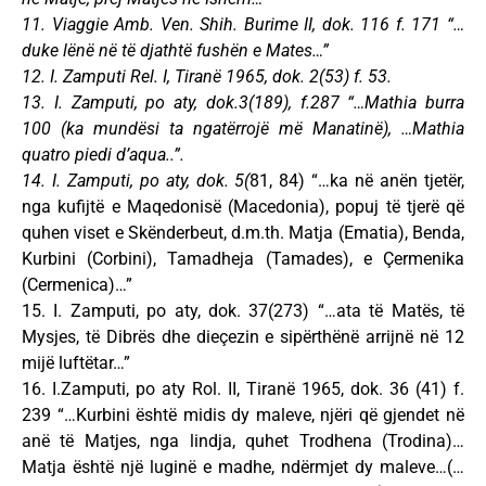
11. Viaggie Amb. Ven. Shih. Burime II, dok. 116 f. 171 “…
duke lënë në të djathtë fushën e Mates…”
12. I. Zamputi Rel. I, Tiranë 1965, dok. 2(53) f. 53.
13. I. Zamputi, po aty, dok.3(189), f.287 “…Mathia burra
100 (ka mundësi ta ngatërrojë më Manatinë), …Mathia
quatro piedi d’aqua..”.
14. I. Zamputi, po aty, dok. 5(
81, 84) “…ka në anën tjetër,
nga kufijtë e Maqedonisë (Macedonia), popuj të tjerë që
quhen viset e Skënderbeut, d.m.th. Matja (Ematia), Benda,
Kurbini (Corbini), Tamadheja (Tamades), e Çermenika
(Cermenica)…”
15. I. Zamputi, po aty, dok. 37(273) “…ata të Matës, të
Mysjes, të Dibrës dhe dieçezin e sipërthënë arrijnë në 12
mijë luftëtar…”
16. I.Zamputi, po aty Rol. II, Tiranë 1965, dok. 36 (41) f.
239 “…Kurbini është midis dy maleve, njëri që gjendet në
anë të Matjes, nga lindja, quhet Trodhena (Trodina)…
Matja është një luginë e madhe, ndërmjet dy maleve…(…