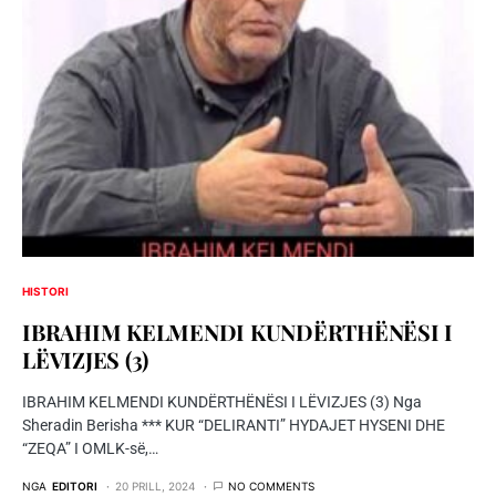
HISTORI
IBRAHIM KELMENDI KUNDËRTHËNËSI I
LËVIZJES (3)
IBRAHIM KELMENDI KUNDËRTHËNËSI I LËVIZJES (3) Nga
Sheradin Berisha *** KUR “DELIRANTI” HYDAJET HYSENI DHE
“ZEQA” I OMLK-së,…
NGA
EDITORI
20 PRILL, 2024
NO COMMENTS