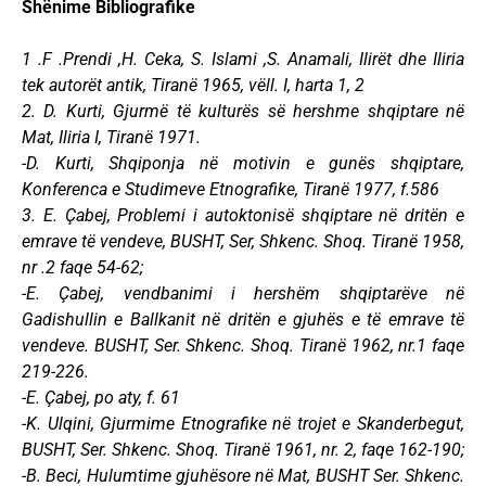
Shënime Bibliografike
1 .F .Prendi ,H. Ceka, S. Islami ,S. Anamali, Ilirët dhe Iliria
tek autorët antik, Tiranë 1965, vëll. I, harta 1, 2
2. D. Kurti, Gjurmë të kulturës së hershme shqiptare në
Mat, Iliria I, Tiranë 1971.
-D. Kurti, Shqiponja në motivin e gunës shqiptare,
Konferenca e Studimeve Etnografike, Tiranë 1977, f.586
3. E. Çabej, Problemi i autoktonisë shqiptare në dritën e
emrave të vendeve, BUSHT, Ser, Shkenc. Shoq. Tiranë 1958,
nr .2 faqe 54-62;
-E. Çabej, vendbanimi i hershëm shqiptarëve në
Gadishullin e Ballkanit në dritën e gjuhës e të emrave të
vendeve. BUSHT, Ser. Shkenc. Shoq. Tiranë 1962, nr.1 faqe
219-226.
-E. Çabej, po aty, f. 61
-K. Ulqini, Gjurmime Etnografike në trojet e Skanderbegut,
BUSHT, Ser. Shkenc. Shoq. Tiranë 1961, nr. 2, faqe 162-190;
-B. Beci, Hulumtime gjuhësore në Mat, BUSHT Ser. Shkenc.