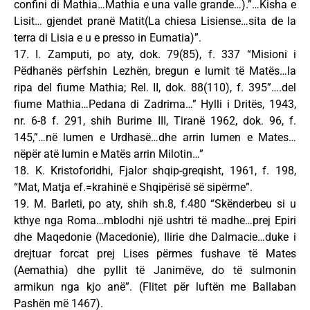
confini di Mathia…Mathia e una valle grande…).”…Kisha e
Lisit… gjendet pranë Matit(La chiesa Lisiense…sita de la
terra di Lisia e u e presso in Eumatia)”.
17. I. Zamputi, po aty, dok. 79(85), f. 337 “Misioni i
Pëdhanës përfshin Lezhën, bregun e lumit të Matës…la
ripa del fiume Mathia; Rel. II, dok. 88(110), f. 395”….del
fiume Mathia…Pedana di Zadrima…” Hylli i Dritës, 1943,
nr. 6-8 f. 291, shih Burime III, Tiranë 1962, dok. 96, f.
145,”…në lumen e Urdhasë…dhe arrin lumen e Mates…
nëpër atë lumin e Matës arrin Milotin…”
18. K. Kristoforidhi, Fjalor shqip-greqisht, 1961, f. 198,
“Mat, Matja ef.=krahinë e Shqipërisë së sipërme”.
19. M. Barleti, po aty, shih sh.8, f.480 “Skënderbeu si u
kthye nga Roma…mblodhi një ushtri të madhe…prej Epiri
dhe Maqedonie (Macedonie), Ilirie dhe Dalmacie…duke i
drejtuar forcat prej Lises përmes fushave të Mates
(Aemathia) dhe pyllit të Janimëve, do të sulmonin
armikun nga kjo anë”. (Flitet për luftën me Ballaban
Pashën më 1467).