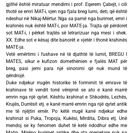
gjithë është miratuar mendimi i prof. Eqerem Çabejt, i cili
thotë se emri MAT-i, vjen nga fjala breg lumi, deti, që është
ndeshur në Nikaj-Mërtur. Nga sa pamë nga burimet, emri i
krahinës nuk është MAT-i, por MATE-ja. Trajta që përdoret
sot MAT-i, i përket trajtës së letrarizuar nga mesi i shek.
XX. Edhe sot e kësaj dite banorët e vjetër i thonë krahinës
MATE-ja.
Vetë emërtimi i fushave në të djathtë të lumit, BREGU I
MATES, sikur e kufizon domethënien e fjalës MAT për
breg, pasi jemi para një sinonimi që nuk mund të
qëndrojë.
Duke ndjekur rrugën historike të formimit të emrave të
krahinave të vendit tonë vërejmë se ato e kanë marrë
emrin nga një qytet. Kështu krahinat e Shkodrës, Lezhës,
Krujës, Durrësit etj. e kanë marrë emrin nga një qytet antik
me të njëjtin emër. Po këtë rrugë kanë ndjekur edhe
krahinat si Puka, Tropoja, Kukësi, Mirdita, Dibra etj. Unë
mendoj se ky fenomen duhet të ketë ndodhur edhe me
Matin. Mirëpo burimet antike dhe ata mesjetare nuk na