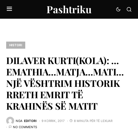
Pashtriku
HISTORI
DILAVER KURTI(KOLA): …
EMATHIA…MATJA…MATI…
NJË VËSHTRIM HISTORIK
RRETH EMRIT TË
KRAHINËS SË MATIT
NGA
EDITORI
9 KORRIK, 2017
8 MINUTA PËR TË LEXUAR
NO COMMENTS