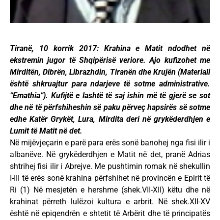
Tiranë, 10 korrik 2017: Krahina e Matit ndodhet në
ekstremin jugor të Shqipërisë veriore. Ajo kufizohet me
Mirditën, Dibrën, Librazhdin, Tiranën dhe Krujën (Materiali
është shkruajtur para ndarjeve të sotme administrative.
“Emathia”). Kufijtë e lashtë të saj ishin më të gjerë se sot
dhe në të përfshiheshin së paku përveç hapsirës së sotme
edhe Katër Grykët, Lura, Mirdita deri në grykëderdhjen e
Lumit të Matit në det.
Në mijëvjeçarin e parë para erës sonë banohej nga fisi ilir i
albanëve. Në grykëderdhjen e Matit në det, pranë Adrias
shtrihej fisi ilir i Abrejve. Me pushtimin romak në shekullin
I-III të erës sonë krahina përfshihet në provincën e Epirit të
Ri (1) Në mesjetën e hershme (shek.VII-XII) këtu dhe në
krahinat përreth lulëzoi kultura e arbrit. Në shek.XII-XV
është në epiqendrën e shtetit të Arbërit dhe të principatës