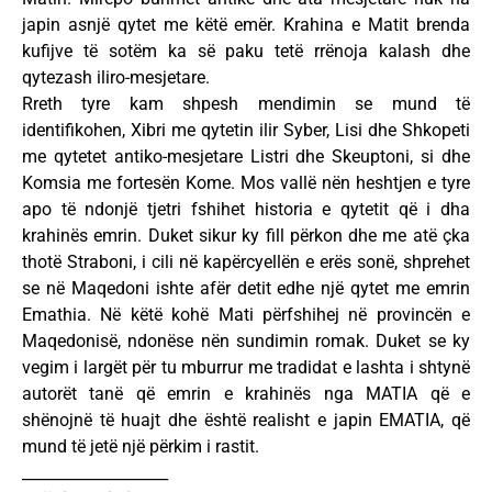
japin asnjë qytet me këtë emër. Krahina e Matit brenda
kufijve të sotëm ka së paku tetë rrënoja kalash dhe
qytezash iliro-mesjetare.
Rreth tyre kam shpesh mendimin se mund të
identifikohen, Xibri me qytetin ilir Syber, Lisi dhe Shkopeti
me qytetet antiko-mesjetare Listri dhe Skeuptoni, si dhe
Komsia me fortesën Kome. Mos vallë nën heshtjen e tyre
apo të ndonjë tjetri fshihet historia e qytetit që i dha
krahinës emrin. Duket sikur ky fill përkon dhe me atë çka
thotë Straboni, i cili në kapërcyellën e erës sonë, shprehet
se në Maqedoni ishte afër detit edhe një qytet me emrin
Emathia. Në këtë kohë Mati përfshihej në provincën e
Maqedonisë, ndonëse nën sundimin romak. Duket se ky
vegim i largët për tu mburrur me tradidat e lashta i shtynë
autorët tanë që emrin e krahinës nga MATIA që e
shënojnë të huajt dhe është realisht e japin EMATIA, që
mund të jetë një përkim i rastit.
___________________