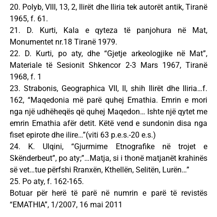
20. Polyb, VIII, 13, 2, Ilirët dhe Iliria tek autorët antik, Tiranë
1965, f. 61.
21. D. Kurti, Kala e qyteza të panjohura në Mat,
Monumentet nr.18 Tiranë 1979.
22. D. Kurti, po aty, dhe “Gjetje arkeologjike në Mat”,
Materiale të Sesionit Shkencor 2-3 Mars 1967, Tiranë
1968, f. 1
23. Strabonis, Geographica VII, II, shih Ilirët dhe Iliria…f.
162, “Maqedonia më parë quhej Emathia. Emrin e mori
nga një udhëheqës që quhej Maqedon… Ishte një qytet me
emrin Emathia afër detit. Këtë vend e sundonin disa nga
fiset epirote dhe ilire…”(viti 63 p.e.s.-20 e.s.)
24. K. Ulqini, “Gjurmime Etnografike në trojet e
Skënderbeut”, po aty;”…Matja, si i thonë matjanët krahinës
së vet…tue përfshi Rranxën, Kthellën, Selitën, Lurën…”
25. Po aty, f. 162-165.
Botuar për herë të parë në numrin e parë të revistës
“EMATHIA”, 1/2007, 16 mai 2011