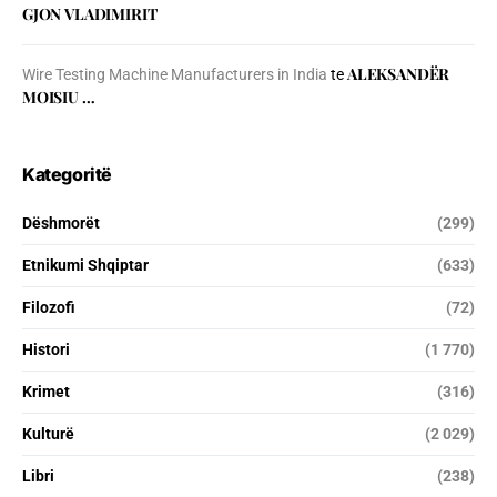
GJON VLADIMIRIT
ALEKSANDËR
Wire Testing Machine Manufacturers in India
te
MOISIU …
Kategoritë
Dëshmorët
(299)
Etnikumi Shqiptar
(633)
Filozofi
(72)
Histori
(1 770)
Krimet
(316)
Kulturë
(2 029)
Libri
(238)