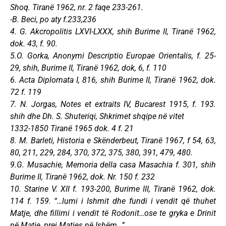
Shoq. Tiranë 1962, nr. 2 faqe 233-261.
-B. Beci, po aty f.233,236
4. G. Akcropolitis LXVI-LXXX, shih Burime II, Tiranë 1962,
dok. 43, f. 90.
5.O. Gorka, Anonymi Descriptio Europae Orientalis, f. 25-
29, shih, Burime II, Tiranë 1962, dok, 6, f. 110
6. Acta Diplomata I, 816, shih Burime II, Tiranë 1962, dok.
72 f. 119
7. N. Jorgas, Notes et extraits IV, Bucarest 1915, f. 193.
shih dhe Dh. S. Shuteriqi, Shkrimet shqipe në vitet
1332-1850 Tiranë 1965 dok. 4 f. 21
8. M. Barleti, Historia e Skënderbeut, Tiranë 1967, f 54, 63,
80, 211, 229, 284, 370, 372, 375, 380, 391, 479, 480.
9.G. Musachie, Memoria della casa Masachia f. 301, shih
Burime II, Tiranë 1962, dok. Nr. 150 f. 232
10. Starine V. XII f. 193-200, Burime III, Tiranë 1962, dok.
114 f. 159. “…lumi i Ishmit dhe fundi i vendit që thuhet
Matje, dhe fillimi i vendit të Rodonit…ose te gryka e Drinit
në Matje, prej Matjes në Ishëm…”