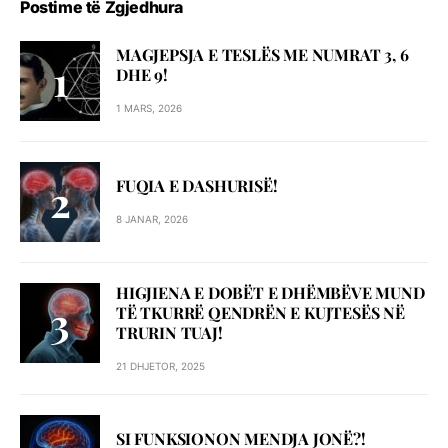
Postime të Zgjedhura
MAGJEPSJA E TESLËS ME NUMRAT 3, 6
DHE 9!
1 MARS, 2026
FUQIA E DASHURISË!
8 JANAR, 2026
HIGJIENA E DOBËT E DHËMBËVE MUND
TË TKURRË QENDRËN E KUJTESËS NË
TRURIN TUAJ!
21 DHJETOR, 2025
SI FUNKSIONON MENDJA JONË?!