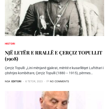
HISTORI
NJË LETËR E RRALLË E ÇERÇIZ TOPULLIT
(1908)
Çerçiz Topulli: „Lini mënjanë gjakrat, mëritë e kusarllëqet Luftëtari i
çështjes kombëtare, Çerçiz Topulli (1880 – 1915), përmes…
NGA
EDITORI
6 TETOR, 2023
NO COMMENTS