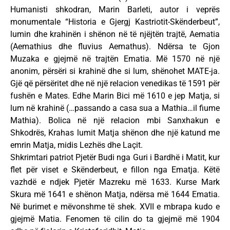
Humanisti shkodran, Marin Barleti, autor i veprës
monumentale “Historia e Gjergj Kastriotit-Skënderbeut”,
lumin dhe krahinën i shënon në të njëjtën trajtë, Aematia
(Aemathius dhe fluvius Aemathus). Ndërsa te Gjon
Muzaka e gjejmë në trajtën Ematia. Më 1570 në një
anonim, përsëri si krahinë dhe si lum, shënohet MATE-ja.
Gjë që përsëritet dhe në një relacion venedikas të 1591 për
fushën e Mates. Edhe Marin Bici më 1610 e jep Matja, si
lum në krahinë (…passando a casa sua a Mathia…il fiume
Mathia). Bolica në një relacion mbi Sanxhakun e
Shkodrës, Krahas lumit Matja shënon dhe një katund me
emrin Matja, midis Lezhës dhe Laçit.
Shkrimtari patriot Pjetër Budi nga Guri i Bardhë i Matit, kur
flet për viset e Skënderbeut, e fillon nga Ematja. Këtë
vazhdë e ndjek Pjetër Mazreku më 1633. Kurse Mark
Skura më 1641 e shënon Matja, ndërsa më 1644 Ematia.
Në burimet e mëvonshme të shek. XVII e mbrapa kudo e
gjejmë Matia. Fenomen të cilin do ta gjejmë më 1904