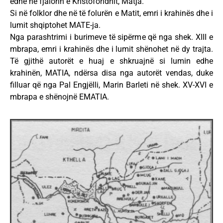
edhe në fjalorin e Kristoforidhit, Matja.
Si në folklor dhe në të folurën e Matit, emri i krahinës dhe i
lumit shqiptohet MATE-ja.
Nga parashtrimi i burimeve të sipërme që nga shek. XIII e
mbrapa, emri i krahinës dhe i lumit shënohet në dy trajta.
Të gjithë autorët e huaj e shkruajnë si lumin edhe
krahinën, MATIA, ndërsa disa nga autorët vendas, duke
filluar që nga Pal Engjëlli, Marin Barleti në shek. XV-XVI e
mbrapa e shënojnë EMATIA.