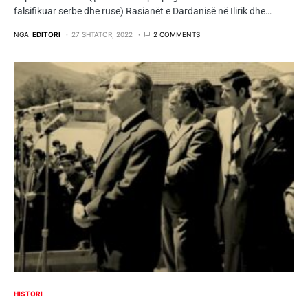
falsifikuar serbe dhe ruse) Rasianët e Dardanisë në Ilirik dhe…
NGA
EDITORI
27 SHTATOR, 2022
2 COMMENTS
HISTORI