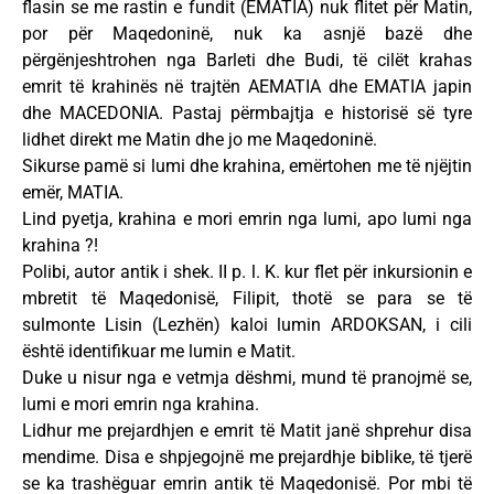
flasin se me rastin e fundit (EMATIA) nuk flitet për Matin,
por për Maqedoninë, nuk ka asnjë bazë dhe
përgënjeshtrohen nga Barleti dhe Budi, të cilët krahas
emrit të krahinës në trajtën AEMATIA dhe EMATIA japin
dhe MACEDONIA. Pastaj përmbajtja e historisë së tyre
lidhet direkt me Matin dhe jo me Maqedoninë.
Sikurse pamë si lumi dhe krahina, emërtohen me të njëjtin
emër, MATIA.
Lind pyetja, krahina e mori emrin nga lumi, apo lumi nga
krahina ?!
Polibi, autor antik i shek. II p. l. K. kur flet për inkursionin e
mbretit të Maqedonisë, Filipit, thotë se para se të
sulmonte Lisin (Lezhën) kaloi lumin ARDOKSAN, i cili
është identifikuar me lumin e Matit.
Duke u nisur nga e vetmja dëshmi, mund të pranojmë se,
lumi e mori emrin nga krahina.
Lidhur me prejardhjen e emrit të Matit janë shprehur disa
mendime. Disa e shpjegojnë me prejardhje biblike, të tjerë
se ka trashëguar emrin antik të Maqedonisë. Por mbi të