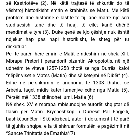
së Kastriotëve (2). Në këtë trajtesë të shkurtër do të
vështroj historikisht emrin e krahinës së Matit. Me këtë
problem dhe historinë e lashtë të tij janë marrë një seri
studiuesish tanë dhe të huaj, të cilët kanë dhënë
mendimet e tyre (3). Duke qenë se kjo çështje nuk është
ndjekur hap pas hapi historikisht, lë shteg për tu
diskutuar.
Për të parën herë emrin e Matit e ndeshim në shek. XIII.
Mbrapa Pretori i perandorit bizantin Akropolotis, në një
udhëtim të viteve 1257-1258 thotë se nga Durrësi kaloi
“nëpër viset e Mates (Matia) dhe së këtejmi në Dibër” (4).
Edhe në përshkrimin e anonomit të 1308 thuhet se
Arbëria, laget midis katër lumenjve edhe nga Matia (5).
Përsëri më 1338 shënohet lumi, Matia (6).
Në shek. XV e mbrapa mbisundojnë autorët shqiptar që
flasin për Matin. Kryepeshkopi i Durrësit Pal Engjëlli,
bashkëpunëtor i Skënderbeut, autor i dokumentit të parë
të gjuhës shqipe, e la të shkruar formulën e pagëzimit në
“Sancte Trinitatis de Emathia”(7).