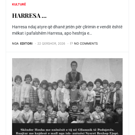
KULTURË
HARRESA …
Harresa ndaj atyre që dhanë jetën për çlirimin e vendit është
mëkat i pafalshëm Harresa, apo heshtja e…
NGA
EDITORI
22 QERSHOR, 2026
NO COMMENTS