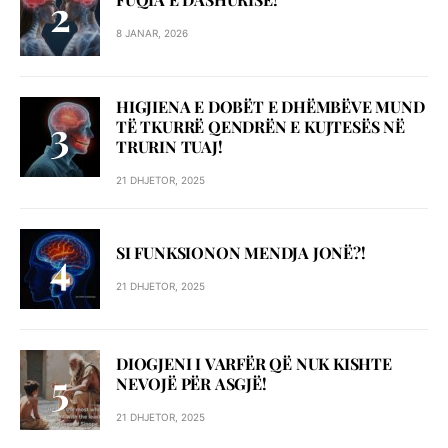
8 JANAR, 2026
HIGJIENA E DOBËT E DHËMBËVE MUND
TË TKURRË QENDRËN E KUJTESËS NË
TRURIN TUAJ!
21 DHJETOR, 2025
SI FUNKSIONON MENDJA JONË?!
21 DHJETOR, 2025
DIOGJENI I VARFËR QË NUK KISHTE
NEVOJË PËR ASGJË!
21 DHJETOR, 2025