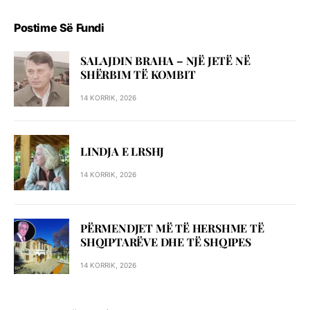
Postime Së Fundi
SALAJDIN BRAHA – NJЁ JETЁ NЁ
SHЁRBIM TЁ KOMBIT
14 KORRIK, 2026
LINDJA E LRSHJ
14 KORRIK, 2026
PËRMENDJET MË TË HERSHME TË
SHQIPTARËVE DHE TË SHQIPES
14 KORRIK, 2026