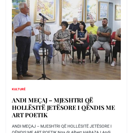
KULTURË
ANDI MEÇAJ – MJESHTRI QË
HOLLËSITË JETËSORE I QËNDIS ME
ART POETIK
ANDI MEÇAJ – MJESHTRI QË HOLLËSITË JETËSORE I
QËNDIS ME ART POETIK Nga dr.Albert HABAZAJ Andi