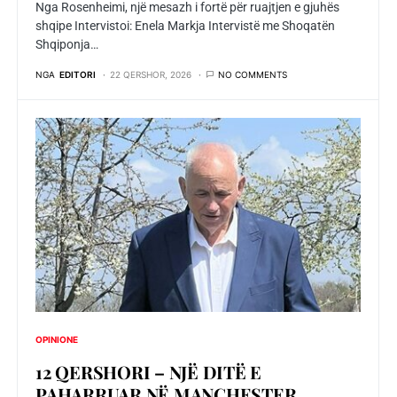
Nga Rosenheimi, një mesazh i fortë për ruajtjen e gjuhës
shqipe Intervistoi: Enela Markja Intervistë me Shoqatën
Shqiponja…
NGA
EDITORI
22 QERSHOR, 2026
NO COMMENTS
OPINIONE
12 QERSHORI – NJË DITË E
PAHARRUAR NË MANCHESTER