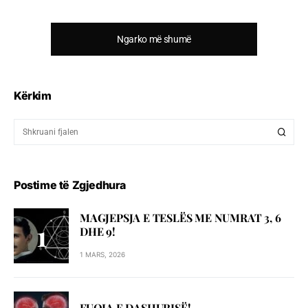
Ngarko më shumë
Kërkim
Postime të Zgjedhura
MAGJEPSJA E TESLËS ME NUMRAT 3, 6
DHE 9!
1 MARS, 2026
FUQIA E DASHURISË!