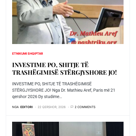
ETNIKUMI SHQIPTAR
INVESTIME PO, SHITJE TЁ
TRASHЁGIMISЁ STЁRGJYSHORE JO!
INVESTIME PO, SHITJE TЁ TRASHЁGIMISЁ
STЁRGJYSHORE JO! Nga Dr. Mathieu Aref, Paris më 21
qershor 2026 Dy studime…
NGA
EDITORI
22 QERSHOR, 2026
2 COMMENTS