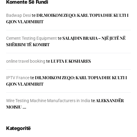
Komente Së Fundi
DR.MOIKOM ZEQO: KARL TOPIA DHE KULTI I
Badwap Desi
te
GJON VLADIMIRIT
SALAJDIN BRAHA – NJЁ JETЁ NЁ
Cement Testing Equipment
te
SHЁRBIM TЁ KOMBIT
LUFTA E KOSHARES
online travel booking
te
DR.MOIKOM ZEQO: KARL TOPIA DHE KULTI I
IPTV France
te
GJON VLADIMIRIT
ALEKSANDËR
Wire Testing Machine Manufacturers in India
te
MOISIU …
Kategoritë