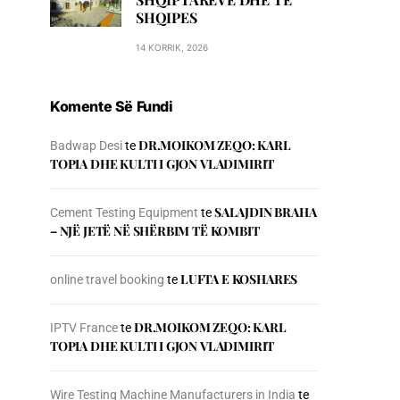
SHQIPES
14 KORRIK, 2026
Komente Së Fundi
DR.MOIKOM ZEQO: KARL
Badwap Desi
te
TOPIA DHE KULTI I GJON VLADIMIRIT
SALAJDIN BRAHA
Cement Testing Equipment
te
– NJЁ JETЁ NЁ SHЁRBIM TЁ KOMBIT
LUFTA E KOSHARES
online travel booking
te
DR.MOIKOM ZEQO: KARL
IPTV France
te
TOPIA DHE KULTI I GJON VLADIMIRIT
Wire Testing Machine Manufacturers in India
te