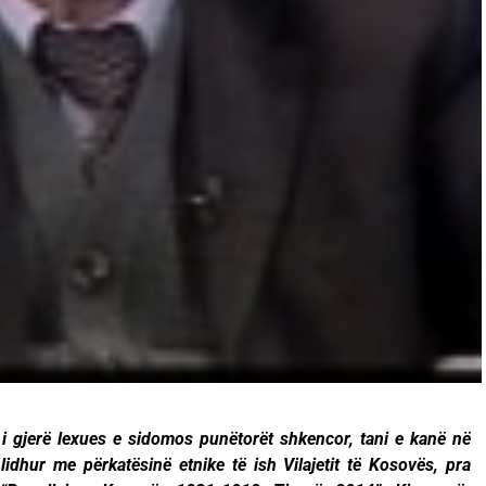
 i gjerë lexues e sidomos punëtorët shkencor, tani e kanë në
idhur me përkatësinë etnike të ish Vilajetit të Kosovës, pra