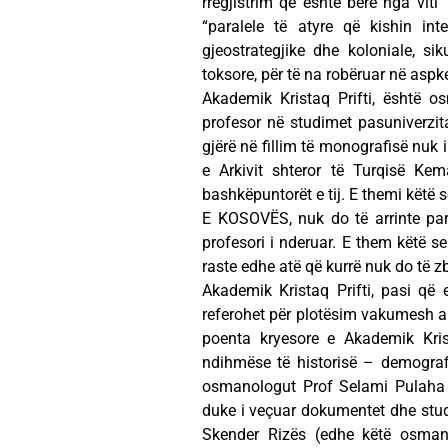
rregjistrim që është bërë nga viti
“paralele të atyre që kishin in
gjeostrategjike dhe koloniale, si
toksore, për të na robëruar në asp
Akademik Kristaq Prifti, është os
profesor në studimet pasuniverzit
gjërë në fillim të monografisë nuk i
e Arkivit shteror të Turqisë Ke
bashkëpuntorët e tij. E themi kë
E KOSOVËS, nuk do të arrinte par
profesori i nderuar. E them këtë s
raste edhe atë që kurrë nuk do të z
Akademik Kristaq Prifti, pasi që 
referohet për plotësim vakumesh au
poenta kryesore e Akademik Krist
ndihmëse të historisë – demografi
osmanologut Prof Selami Pulaha (
duke i veçuar dokumentet dhe studi
Skender Rizës (edhe këtë osman