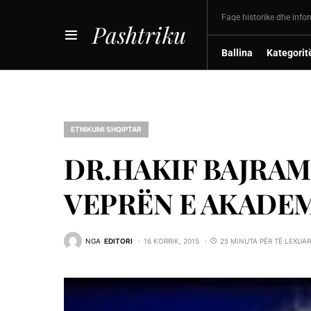
Faqe historike dhe info
Pashtriku
Ballina
Kategorit
ETNIKUMI SHQIPTAR
DR.HAKIF BAJRAMI
VEPRËN E AKADEM
NGA
EDITORI
16 KORRIK, 2015
25 MINUTA PËR TË LEXUAR