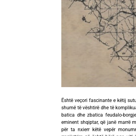
Është veçori fascinante e këtij sut
shumë të vështirë dhe të komplikua
batica dhe zbatica feudalo-borgje
eminent shqiptar, që janë marrë m
për ta nxierr këtë vepër monumn