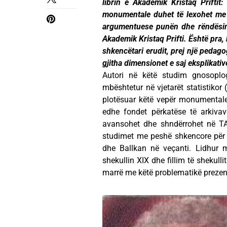
librin e Akademik Kristaq Prifti
monumentale duhet të lexohet me 
argumentuese punën dhe rëndësinë 
Akademik Kristaq Prifti. Është pra,
shkencëtari erudit, prej një pedagog
gjitha dimensionet e saj eksplikativ
Autori në këtë studim gnosoplog
mbështetur në vjetarët statistikor
plotësuar këtë vepër monumentale
edhe fondet përkatëse të arkiva
avansohet dhe shndërrohet në TA
studimet me peshë shkencore për 
dhe Ballkan në veçanti. Lidhur 
shekullin XIX dhe fillim të shekul
marrë me këtë problematikë preze