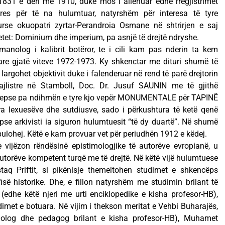
 1831 e deri më 1910, duke mos i alienuar edhe rregjistrimet
teres për të na hulumtuar, natyrshëm për interesa të tyre
kurse okuopatri zyrtar-Perandroia Osmane në shtrirjen e saj
ketet: Dominium dhe imperium, pa asnjë të drejtë ndryshe.
manolog i kalibrit botëror, te i cili kam pas nderin ta kem
are gjatë viteve 1972-1973. Ky shkenctar me dituri shumë të
 largohet objektivit duke i falenderuar në rend të parë drejtorin
majlistre në Stamboll, Doc. Dr. Jusuf SAUNIN me të gjithë
të sepse pa ndihmën e tyre kjo vepër MONUMENTALE për TAPINË
a lexuesëve dhe sutdiusve, sado i përkushtura të ketë qenë
epse arkivisti ia siguron hulumtuesit “të dy duartë”. Në shumë
bulohej. Këtë e kam provuar vet për periudhën 1912 e këdej.
e vijëzon rëndësinë epistimologjike të autorëve evropianë, u
torëve kompetent turqë me të drejtë. Në këtë vijë hulumtuese
aq Priftit, si pikënisje themeltohen studimet e shkencëps
së historike. Dhe, e fillon natyrshëm me studimin brilant të
edhe këtë njeri me urti enciklopedike e kisha profesor-HB),
met e botuara. Në vijim i thekson meritat e Vehbi Buharajës,
olog dhe pedagog brilant e kisha profesor-HB), Muhamet