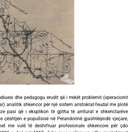
udiuesi dhe pedagogu erudit që i rrekët problemit (operacionit
r) analitik shkencor për një sistem aristokrat-feudal me plotë
ze pasi që i eksplikon të gjitha të arriturat e shkenctarëve
e çështjen e popullsisë në Perandorinë gjashtëqindë vjeçare,
et me vulë të deshifruar profesionale shkencore për çdo