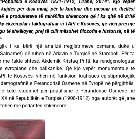
t: “Popullsia e Kosovës 1831-1912, Tiranë, 2014”. Kjo vepër
kujdes për disa muaj, për ta kuptuar dhe mësuar në thellësi
e produketeve të mirëfillta shkencore që i ka qitë në dritë
 ky ekzemplar i faktografuar si TAPI e Kosovës, që vjen prej një
u të shkëlqyer, prej të cilit mësohet filozofia e historisë, në të
e.
jik i ka bërë një analizë rregjistrimeve osmane, duke u
 (Salnamet) që ruhen në Arkivin e Turqisë në Stamboll. Për ta
 me fakte shtesë, Akdemik Kristaq Prifti, ka rendgenologuar
ve evropiane dhe ballkanike. Që kjo vepër monumentale të
PI të Kosovës, vihen në funksion krahsues epistipmologjik
demografinë e Perandorisë Osmene në Evropë në përgjithësi
me këtë, studimet për popullsinë e Perandorisë Osmene në
lit XX në Republikën e Turqisë (1908-1912) nga autorët që janë
ntohen me pedantëri shkencore.