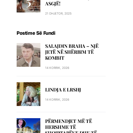
ASGJË!
21 DHJETOR, 2025
Postime Së Fundi
SALAJDIN BRAHA – NJЁ
JETЁ NЁ SHЁRBIM TЁ
KOMBIT
14 KORRIK, 2026
LINDJA E LRSHJ
14 KORRIK, 2026
PËRMENDJET MË TË
HERSHME TË
SHQIPTARËVE DHE TË