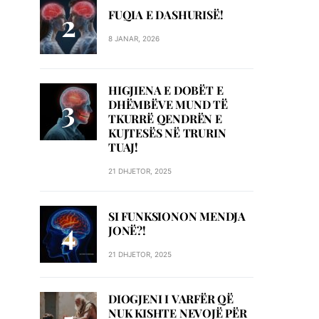
FUQIA E DASHURISË!
8 JANAR, 2026
HIGJIENA E DOBËT E
DHËMBËVE MUND TË
TKURRË QENDRËN E
KUJTESËS NË TRURIN
TUAJ!
21 DHJETOR, 2025
SI FUNKSIONON MENDJA
JONË?!
21 DHJETOR, 2025
DIOGJENI I VARFËR QË
NUK KISHTE NEVOJË PËR