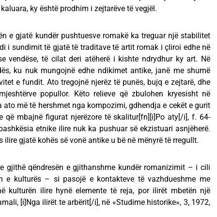
aluara, ky është prodhim i zejtarëve të vegjël.
sën e gjatë kundër pushtuesve romakë ka treguar një stabilitet
 i sundimit të gjatë të traditave të artit romak i çliroi edhe në
ese vendëse, të cilat deri atëherë i kishte ndrydhur ky art. Në
vendës, ku nuk mungojnë edhe ndikimet antike, janë me shumë
 vitet e fundit. Ato tregojnë njerëz të punës, bujq e zejtarë, dhe
jeshtërve popullor. Këto relieve që zbulohen kryesisht në
 ato më të hershmet nga kompozimi, gdhendja e cekët e gurit
që mbajnë figurat njerëzore të skalitur[fn][i]Po aty[/i], f. 64-
bashkësia etnike ilire nuk ka pushuar së ekzistuari asnjëherë.
s ilire gjatë kohës së vonë antike u bë në mënyrë të rregullt.
e gjithë qëndresën e gjithanshme kundër romanizimit – i cili
n e kulturës – si pasojë e kontakteve të vazhdueshme me
 kulturën ilire hynë elemente të reja, por ilirët mbetën një
i, [i]Nga ilirët te arbërit[/i], në «Studime historike», 3, 1972,