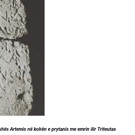
ës Artemis në kohën e prytanis me emrin ilir Triteutas