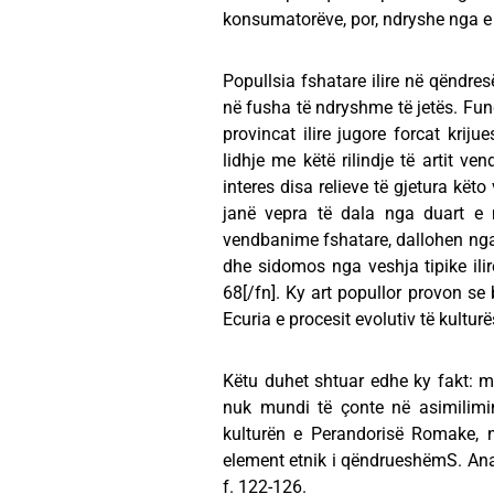
konsumatorëve, por, ndryshe nga e k
Popullsia fshatare ilire në qëndre
në fusha të ndryshme të jetës. Fundi
provincat ilire jugore forcat kriju
lidhje me këtë rilindje të artit 
interes disa relieve të gjetura këto
janë vepra të dala nga duart e m
vendbanime fshatare, dallohen nga
dhe sidomos nga veshja tipike ilire 
68[/fn]. Ky art popullor provon se 
Ecuria e procesit evolutiv të kulturë
Këtu duhet shtuar edhe ky fakt: m
nuk mundi të çonte në asimilimi
kulturën e Perandorisë Romake, në
element etnik i qëndrueshëmS. Anamal
f. 122-126.