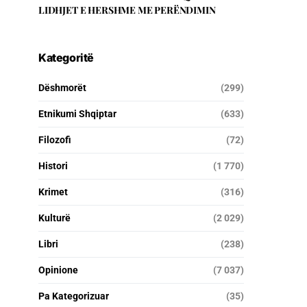
LIDHJET E HERSHME ME PERËNDIMIN
Kategoritë
Dëshmorët
(299)
Etnikumi Shqiptar
(633)
Filozofi
(72)
Histori
(1 770)
Krimet
(316)
Kulturë
(2 029)
Libri
(238)
Opinione
(7 037)
Pa Kategorizuar
(35)