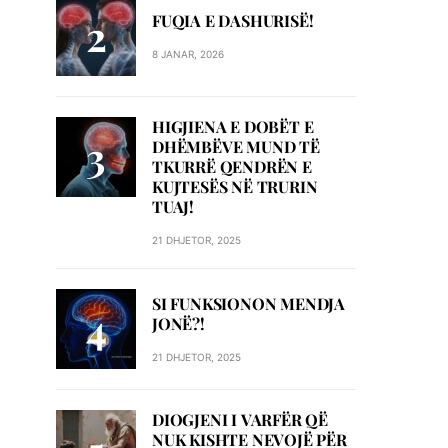
FUQIA E DASHURISË!
8 JANAR, 2026
HIGJIENA E DOBËT E
DHËMBËVE MUND TË
TKURRË QENDRËN E
KUJTESËS NË TRURIN
TUAJ!
21 DHJETOR, 2025
SI FUNKSIONON MENDJA
JONË?!
21 DHJETOR, 2025
DIOGJENI I VARFËR QË
NUK KISHTE NEVOJË PËR