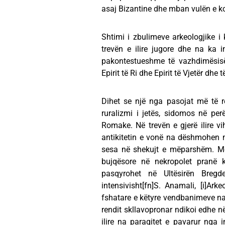
asaj Bizantine dhe mban vulën e koh
Shtimi i zbulimeve arkeologjike 
trevën e ilire jugore dhe na ka 
pakontestueshme të vazhdimësisë e
Epirit të Ri dhe Epirit të Vjetër dhe t
Dihet se një nga pasojat më të r
ruralizmi i jetës, sidomos në pe
Romake. Në trevën e gjerë ilire vi
antikitetin e vonë na dëshmohen 
sesa në shekujt e mëparshëm. Me 
bujqësore në nekropolet pranë 
pasqyrohet në Ultësirën Breg
intensivisht[fn]S. Anamali, [i]Arke
fshatare e këtyre vendbanimeve na p
rendit skllavopronar ndikoi edhe në
ilire na paraqitet e pavarur nga 