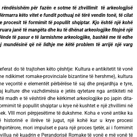
 rëndësishëm për fazën e sotme të zhvillimit të arkeologjisë
ërmarra këto vitet e fundit pothuaj në tërë vendin tonë, të cilat
 procesit të formimit të popullit shqiptar. Kjo është një kohë
kruara janë të mangëta dhe ku të dhënat arkeologjike fitojnë një
 lënde të pasur e të larmishme arkeologjike, bashkë me të edhe
aj mundësinë që në lidhje me këtë problem të arrijë një varg
erat do të trajtohen këto çështje: Kultura e antikitetit të vonë
dhe ndikimet romake-provinciale bizantine të hershme), kultura
 veçoritë e elementët përbërëse të saj dhe prejardhja e tyre,
j kulture dhe vazhdimësia e jetës qytetare nga antikiteti në
të madh e të vështirë dhe kërkimet arkeologjike po japin dita-
ormimit të popullit shqiptar u krye në kushtet e një zhvillimi në
ek. VIII mori përpjesëtime të dukshme. Koha e vonë antike ka
historinë e ilirëve të jugut, një kohë kur u krye procesi
pirtërore, mori impulset e para një proces tjetër, ai i formimit
zhvillua në kuadrin e Perandorisë Romake të vonë e më vonë të