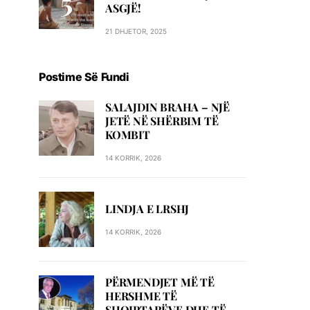
ASGJË!
21 DHJETOR, 2025
Postime Së Fundi
SALAJDIN BRAHA – NJЁ
JETЁ NЁ SHЁRBIM TЁ
KOMBIT
14 KORRIK, 2026
LINDJA E LRSHJ
14 KORRIK, 2026
PËRMENDJET MË TË
HERSHME TË
SHQIPTARËVE DHE TË