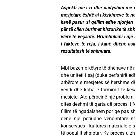
Aspekti më i ri dhe padyshim më i
mesjetare është ai i kërkimeve të nd
kanë pasur si qëllim edhe njohjen e
për të cilën burimet historike të sh
vlerë të veçantë. Grumbullimi i një
i fakteve të reja, i kanë dhënë as
rezultatesh të shënuara.
Mbi bazën e këtyre të dhënave në ref
dhe uniteti i saj (duke përfshirë e
arbërore e mesjetës së hershme dhe
vendi dhe koha e formimit të kësa
mesjetë. Ato përbëjnë një problem 
ditës dëshmi të qarta që procesi i f
fillim të ngadalshëm por që pas sh
qenë një periudhë vendimtare në 
konservues i kulturës materiale e sh
të popullit shqiptar. Ky proces u 