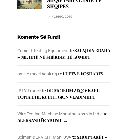
SHQIPES
14 KORRIK, 2026
Komente Së Fundi
SALAJDIN BRAHA
Cement Testing Equipment
te
– NJЁ JETЁ NЁ SHЁRBIM TЁ KOMBIT
LUFTA E KOSHARES
online travel booking
te
DR.MOIKOM ZEQO: KARL
IPTV France
te
TOPIA DHE KULTI I GJON VLADIMIRIT
Wire Testing Machine Manufacturers in India
te
ALEKSANDËR MOISIU …
SHQIPTARËT –
Selman DERVISHI-Mani USA
te