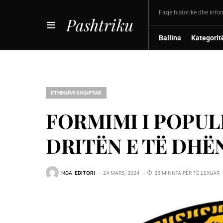
Faqe historike dhe info
Pashtriku
Ballina
Kategorit
ETNIKUMI SHQIPTAR
FORMIMI I POPUL
DRITËN E TË DHË
NGA
EDITORI
24 MARS, 2024
33 MINUTA PËR TË LEXUAR