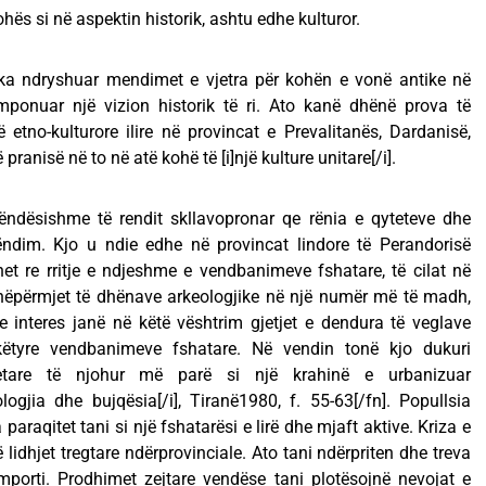
ës si në aspektin historik, ashtu edhe kulturor.
i ka ndryshuar mendimet e vjetra për kohën e vonë antike në
imponuar një vizion historik të ri. Ato kanë dhënë prova të
tno-kulturore ilire në provincat e Prevalitanës, Dardanisë,
ë pranisë në to në atë kohë të [i]një kulture unitare[/i].
ëndësishme të rendit skllavopronar qe rënia e qyteteve dhe
rëndim. Kjo u ndie edhe në provincat lindore të Perandorisë
het re rritje e ndjeshme e vendbanimeve fshatare, të cilat në
nëpërmjet të dhënave arkeologjike në një numër më të madh,
interes janë në këtë vështrim gjetjet e dendura të veglave
këtyre vendbanimeve fshatare. Në vendin tonë kjo dukuri
detare të njohur më parë si një krahinë e urbanizuar
ologjia dhe bujqësia[/i], Tiranë1980, f. 55-63[/fn]. Popullsia
araqitet tani si një fshatarësi e lirë dhe mjaft aktive. Kriza e
 lidhjet tregtare ndërprovinciale. Ato tani ndërpriten dhe treva
importi. Prodhimet zejtare vendëse tani plotësojnë nevojat e