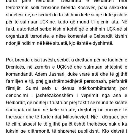
burra janë terroristë” Deklarata e Gelbard-it mbi
terrorizmin solli tensione brenda Kosovës, pasi shkaktoi
shqetësime, se serbët do ta shihnin këtë si një dritë jeshile
për të sulmuar UÇK-në, kudo që mund t’i gjenin ata. Në
fakt, autoritetet serbe kishin kohë që e shihnin UÇK-në si
organizatë terroriste, e nëse komentet e Gelbardit kishin
ndonjë ndikim në këtë situatë, kjo është e dyshimtë.
Por, brenda disa javësh, serbët u drejtuan për në luginën e
Drenicës, në zemrën e UÇK-së dhe sulmuan shtëpinë e
komandantit Adem Jashari, duke vrarë atë dhe të gjithë
familjen e tij, prej gjashtëmbëdhjetë personash, përfshirë
fëmijët. Sulmi serb u dënua ndërkombëtarisht, por
denoncimi i jashtëzakonshëm i veprimit nga ana e
Gelbardit, që ndihej i frustruar prej faktit se mund të kishte
sadopak ndikim në këtë situatë, drejtohej në mënyrë të
theksuar dhe të fortë ndaj Milosheviçit. Një i dërguar, për
të cilin, aksesi te të gjithë palët është thelbësor, nuk e ka
luksin që gjithmonë, të shprehet publikisht. Kjo detyrë i