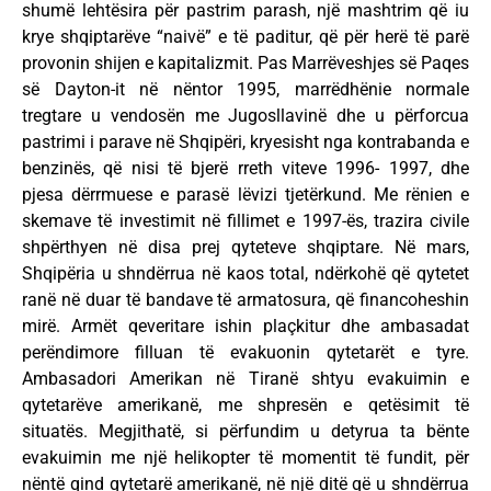
shumë lehtësira për pastrim parash, një mashtrim që iu
krye shqiptarëve “naivë” e të paditur, që për herë të parë
provonin shijen e kapitalizmit. Pas Marrëveshjes së Paqes
së Dayton-it në nëntor 1995, marrëdhënie normale
tregtare u vendosën me Jugosllavinë dhe u përforcua
pastrimi i parave në Shqipëri, kryesisht nga kontrabanda e
benzinës, që nisi të bjerë rreth viteve 1996- 1997, dhe
pjesa dërrmuese e parasë lëvizi tjetërkund. Me rënien e
skemave të investimit në fillimet e 1997-ës, trazira civile
shpërthyen në disa prej qyteteve shqiptare. Në mars,
Shqipëria u shndërrua në kaos total, ndërkohë që qytetet
ranë në duar të bandave të armatosura, që financoheshin
mirë. Armët qeveritare ishin plaçkitur dhe ambasadat
perëndimore filluan të evakuonin qytetarët e tyre.
Ambasadori Amerikan në Tiranë shtyu evakuimin e
qytetarëve amerikanë, me shpresën e qetësimit të
situatës. Megjithatë, si përfundim u detyrua ta bënte
evakuimin me një helikopter të momentit të fundit, për
nëntë qind qytetarë amerikanë, në një ditë që u shndërrua