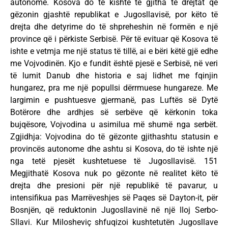
autonome. Kosova do të kishte të gjitha të drejtat që
gëzonin gjashtë republikat e Jugosllavisë, por këto të
drejta dhe detyrime do të shpreheshin në formën e një
province që i përkiste Serbisë. Për të evituar që Kosova të
ishte e vetmja me një status të tillë, ai e bëri këtë gjë edhe
me Vojvodinën. Kjo e fundit është pjesë e Serbisë, në veri
të lumit Danub dhe historia e saj lidhet me fqinjin
hungarez, pra me një popullsi dërrmuese hungareze. Me
largimin e pushtuesve gjermanë, pas Luftës së Dytë
Botërore dhe ardhjes së serbëve që kërkonin toka
bujqësore, Vojvodina u asimilua më shumë nga serbët.
Zgjidhja: Vojvodina do të gëzonte gjithashtu statusin e
provincës autonome dhe ashtu si Kosova, do të ishte një
nga tetë pjesët kushtetuese të Jugosllavisë. 151
Megjithatë Kosova nuk po gëzonte në realitet këto të
drejta dhe presioni për një republikë të pavarur, u
intensifikua pas Marrëveshjes së Paqes së Dayton-it, për
Bosnjën, që reduktonin Jugosllavinë në një lloj Serbo-
Sllavi. Kur Milosheviç shfuqizoi kushtetutën Jugosllave