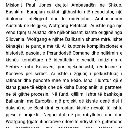
Misionit Paul Jones drejtoi Ambasadën në Shkup.
Bashkimi Europian caktoi gjithashtu një negociator, një
diplomat inteligjent dhe të mirënjohur, Ambasadorin
Austriak në Belgjikë, Wolfgang Petritsch. Ai ishte nga një
vend fqinj si Austria dhe njëkohësisht, kishte origjinë nga
Sllovenia. Wolfgang e njihte Ballkanin shumë mirë. Ishte
kënaqësi të punoje me të. Ai kuptonte komplikacionet e
historisë, pasojat e Perandorisë Osmane dhe ndikimin e
kishës kombëtare në identitetin e vendit, mitizimin e
Serbëve mbi Kosovën, por njëkohësisht, rëndësinë e
Kosovës për serbët. Ai ishte i zgjuar, i përkushtuar, i
rafinuar dhe punonte mirë me këdo. Isha i lumtur që e
kisha pjesë të ekipit dhe që kisha Europianët, si partnerë,
në të gjithë procesin. Në fund, qëllimi ishte të bashkoja
Ballkanin me Europën, një projekt që kishte qenë disi i
dukshëm, se Bashkimi Europian, kishte nevojë të ishte
pjesë e projektit. Negociatat që po mbyllnim, unë dhe
Wolfgang (gjatë itinerareve ditore të ndryshme, gjithmonë