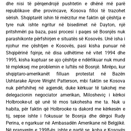
dhe nisi të përqendrojë pushtetin e dhënë më parë
republikave dhe provincave, Kosova filloi të trazohet
sërish. Shqiptarët ishin të mërzitur me faktin që çështja e
tyre nuk ishte ngritur në bisedimet në Dayton, një
pritshmëri pa baza, pasi procesi i paqes së Bosnjës nuk
parashikonte përfshirjen e situatës së Kosovës. Unë isha i
njohur me çështjen e Kosovës, pasi kisha punuar në
Shqipërinë fqinje, në disa udhëtime në vitet 1994 dhe
1995, kisha kuptuar se ajo çështje e ndërlikuar nuk mund
të mpleksej me problemin e luftës në Bosnjë. Mirëpo, kur
shqiptaro-amerikanët filluan protestat në Bazën
Ushtarake Ajrore Wright Patterson, mbi faktin se Kosova
nuk përfshihej në agjendë, duke kërkuar të takohej me
delegacionin negociator amerikan, Milosheviç i kërkoi
Holbrooke-ut që unë të mos takohesha me ta. Nuk u
habita, për faktin që Holbrooke ra dakord me kërkesën e
tij, sepse ishte i fokusuar te Bosnja dhe dërgoi Rudy
Perina, e ngarkuar në Ambasadën Amerikane në Belgjikë.
Në pranverën e 1998-ës, ishte e qartë se, koha e Kosovës