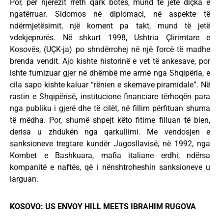
Por, për njerëzit rreth qark botës, mund të jetë diçka e
ngatërruar. Sidomos në diplomaci, në aspekte të
ndërmjetësimit, një koment pa takt, mund të jetë
vdekjeprurës. Në shkurt 1998, Ushtria Çlirimtare e
Kosovës, (UÇK-ja) po shndërrohej në një forcë të madhe
brenda vendit. Ajo kishte historinë e vet të ankesave, por
ishte furnizuar gjer në dhëmbë me armë nga Shqipëria, e
cila sapo kishte kaluar “rënien e skemave piramidale”. Në
rastin e Shqipërisë, institucione financiare tërhoqën para
nga publiku i gjerë dhe të cilët, në fillim përfituan shuma
të mëdha. Por, shumë shpejt këto fitime filluan të bien,
derisa u zhdukën nga qarkullimi. Me vendosjen e
sanksioneve tregtare kundër Jugosllavisë, në 1992, nga
Kombet e Bashkuara, mafia italiane erdhi, ndërsa
kompanitë e naftës, që i nënshtroheshin sanksioneve u
larguan.
KOSOVO: US ENVOY HILL MEETS IBRAHIM RUGOVA