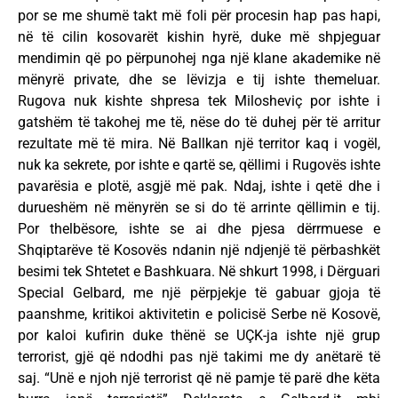
por se me shumë takt më foli për procesin hap pas hapi,
në të cilin kosovarët kishin hyrë, duke më shpjeguar
mendimin që po përpunohej nga një klane akademike në
mënyrë private, dhe se lëvizja e tij ishte themeluar.
Rugova nuk kishte shpresa tek Milosheviç por ishte i
gatshëm të takohej me të, nëse do të duhej për të arritur
rezultate më të mira. Në Ballkan një territor kaq i vogël,
nuk ka sekrete, por ishte e qartë se, qëllimi i Rugovës ishte
pavarësia e plotë, asgjë më pak. Ndaj, ishte i qetë dhe i
durueshëm në mënyrën se si do të arrinte qëllimin e tij.
Por thelbësore, ishte se ai dhe pjesa dërrmuese e
Shqiptarëve të Kosovës ndanin një ndjenjë të përbashkët
besimi tek Shtetet e Bashkuara. Në shkurt 1998, i Dërguari
Special Gelbard, me një përpjekje të gabuar gjoja të
paanshme, kritikoi aktivitetin e policisë Serbe në Kosovë,
por kaloi kufirin duke thënë se UÇK-ja ishte një grup
terrorist, gjë që ndodhi pas një takimi me dy anëtarë të
saj. “Unë e njoh një terrorist që në pamje të parë dhe këta