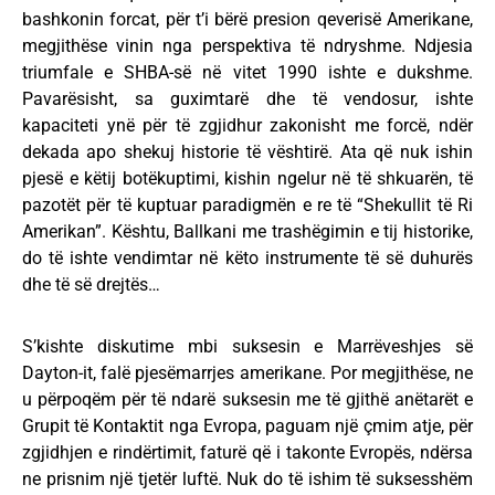
bashkonin forcat, për t’i bërë presion qeverisë Amerikane,
megjithëse vinin nga perspektiva të ndryshme. Ndjesia
triumfale e SHBA-së në vitet 1990 ishte e dukshme.
Pavarësisht, sa guximtarë dhe të vendosur, ishte
kapaciteti ynë për të zgjidhur zakonisht me forcë, ndër
dekada apo shekuj historie të vështirë. Ata që nuk ishin
pjesë e këtij botëkuptimi, kishin ngelur në të shkuarën, të
pazotët për të kuptuar paradigmën e re të “Shekullit të Ri
Amerikan”. Kështu, Ballkani me trashëgimin e tij historike,
do të ishte vendimtar në këto instrumente të së duhurës
dhe të së drejtës…
S’kishte diskutime mbi suksesin e Marrëveshjes së
Dayton-it, falë pjesëmarrjes amerikane. Por megjithëse, ne
u përpoqëm për të ndarë suksesin me të gjithë anëtarët e
Grupit të Kontaktit nga Evropa, paguam një çmim atje, për
zgjidhjen e rindërtimit, faturë që i takonte Evropës, ndërsa
ne prisnim një tjetër luftë. Nuk do të ishim të suksesshëm