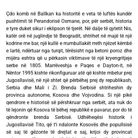
Çdo komb në Ballkan ka historitë e veta të luftës kundër
pushtimit të Perandorisë Osmane, por, për serbët, historia
e tyre duket sikur i eklipson të tjerët. Në dalje të qytetit Nis,
katër orë në juglindje të Beogradit, shtrihet në majë të një
kodrine me bar, një kullë e rrumbullakët rreth njëzet këmbë
e lartë, ndërtuar nga turqit, tërësisht nga betoni poroz dhe
mijëra eshtra që u përkasin viktimave të një kryengritjeje
serbe në 1805. Marrëveshja e Paqes e Dayton-it, në
Nëntor 1995 kishte rikonfiguruar atë që kishte mbetur prej
Jugosllavisë, në një shtet që përbëhej prej dy republikash,
Serbia dhe Mali i Zi. Brenda Serbisë shtriheshin dy
provinca autonome, Kosova dhe Vojvodina. Si një pikë
qendrore e historisë së përshkruar nga serbët, ata nuk do
të lejonin që Kosova të bëhej republikë e pavarur, por do të
qëndronte brenda Serbisë. Udhëheqësi historik i
Jugosllavisë Tito, që t’i ndalonte Kosovës dhe popullsisë
së saj të gëzonte të drejtat e saj, krijoi dy provincat