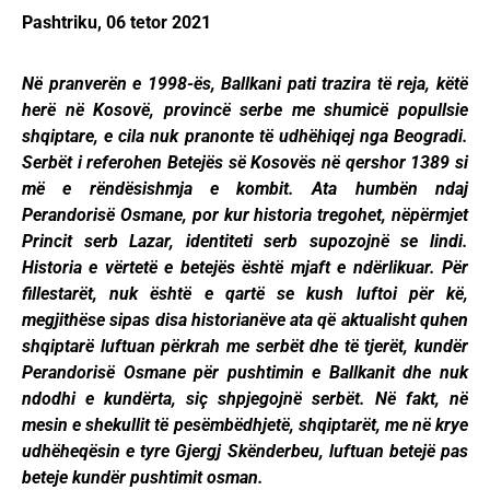
Pashtriku, 06 tetor 2021
Në pranverën e 1998-ës, Ballkani pati trazira të reja, këtë
herë në Kosovë, provincë serbe me shumicë popullsie
shqiptare, e cila nuk pranonte të udhëhiqej nga Beogradi.
Serbët i referohen Betejës së Kosovës në qershor 1389 si
më e rëndësishmja e kombit. Ata humbën ndaj
Perandorisë Osmane, por kur historia tregohet, nëpërmjet
Princit serb Lazar, identiteti serb supozojnë se lindi.
Historia e vërtetë e betejës është mjaft e ndërlikuar. Për
fillestarët, nuk është e qartë se kush luftoi për kë,
megjithëse sipas disa historianëve ata që aktualisht quhen
shqiptarë luftuan përkrah me serbët dhe të tjerët, kundër
Perandorisë Osmane për pushtimin e Ballkanit dhe nuk
ndodhi e kundërta, siç shpjegojnë serbët. Në fakt, në
mesin e shekullit të pesëmbëdhjetë, shqiptarët, me në krye
udhëheqësin e tyre Gjergj Skënderbeu, luftuan betejë pas
beteje kundër pushtimit osman.