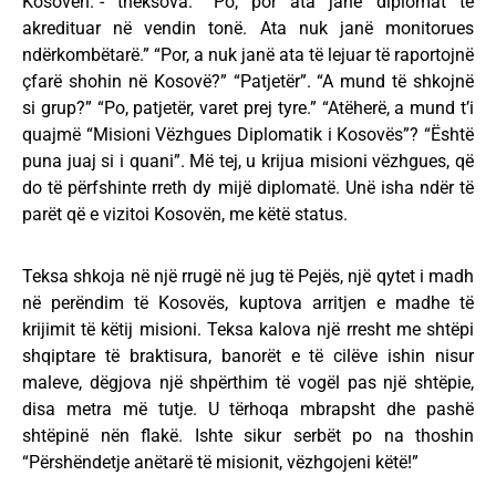
Kosovën.”- theksova. “Po, por ata janë diplomat të
akredituar në vendin tonë. Ata nuk janë monitorues
ndërkombëtarë.” “Por, a nuk janë ata të lejuar të raportojnë
çfarë shohin në Kosovë?” “Patjetër”. “A mund të shkojnë
si grup?” “Po, patjetër, varet prej tyre.” “Atëherë, a mund t’i
quajmë “Misioni Vëzhgues Diplomatik i Kosovës”? “Është
puna juaj si i quani”. Më tej, u krijua misioni vëzhgues, që
do të përfshinte rreth dy mijë diplomatë. Unë isha ndër të
parët që e vizitoi Kosovën, me këtë status.
Teksa shkoja në një rrugë në jug të Pejës, një qytet i madh
në perëndim të Kosovës, kuptova arritjen e madhe të
krijimit të këtij misioni. Teksa kalova një rresht me shtëpi
shqiptare të braktisura, banorët e të cilëve ishin nisur
maleve, dëgjova një shpërthim të vogël pas një shtëpie,
disa metra më tutje. U tërhoqa mbrapsht dhe pashë
shtëpinë nën flakë. Ishte sikur serbët po na thoshin
“Përshëndetje anëtarë të misionit, vëzhgojeni këtë!”