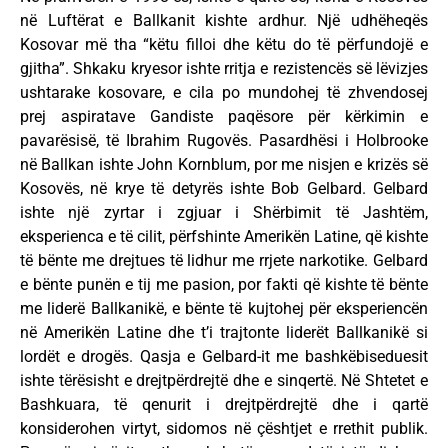
në Luftërat e Ballkanit kishte ardhur. Një udhëheqës
Kosovar më tha “këtu filloi dhe këtu do të përfundojë e
gjitha”. Shkaku kryesor ishte rritja e rezistencës së lëvizjes
ushtarake kosovare, e cila po mundohej të zhvendosej
prej aspiratave Gandiste paqësore për kërkimin e
pavarësisë, të Ibrahim Rugovës. Pasardhësi i Holbrooke
në Ballkan ishte John Kornblum, por me nisjen e krizës së
Kosovës, në krye të detyrës ishte Bob Gelbard. Gelbard
ishte një zyrtar i zgjuar i Shërbimit të Jashtëm,
eksperienca e të cilit, përfshinte Amerikën Latine, që kishte
të bënte me drejtues të lidhur me rrjete narkotike. Gelbard
e bënte punën e tij me pasion, por fakti që kishte të bënte
me liderë Ballkanikë, e bënte të kujtohej për eksperiencën
në Amerikën Latine dhe t’i trajtonte liderët Ballkanikë si
lordët e drogës. Qasja e Gelbard-it me bashkëbiseduesit
ishte tërësisht e drejtpërdrejtë dhe e sinqertë. Në Shtetet e
Bashkuara, të qenurit i drejtpërdrejtë dhe i qartë
konsiderohen virtyt, sidomos në çështjet e rrethit publik.