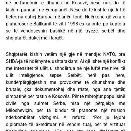
në përfundimin e dhunës në Kosovë, nëse nuk do të
kishim punuar me Europianët. Nëse do të kishte një luftë
tjetër, na duhej Europa, në anën tonë. Ndërkohë që vera e
pluhurosur e Ballkanit të vitit 1998-ës kalonte, po kuptoja
se të vendoseshin bashkë në një tryezë, serbët dhe
shqiptarët, dukej më i largët.
Shqiptarët kishin vetëm një gjë në mendje: NATO, pra
SHBA-ja të ndërhynte, ushtarakisht. Ai që ishte një konflikt
me intensitet të ulët, u shndërrua në një luftë me nivel të
ulët inteligjence, sepse Serbët, herë pas here,
kundërpërgjigjeshin me provokime të dhunshme dhe
brutale, çka dokumentohej dhe rriste, nga ana tjetër,
simpatinë për rastin e Kosovës. Për të mbrojtur popullsinë
civile nga sulmet Serbe, nisa një përpjekje me
Milosheviçin, për ta bindur të pranonte një mision
ndërkombëtar vëzhgimi. Ai refuzoi. “Por ju lejoni
diplomatë të akredituar në vendin tuaj, për të vizituar