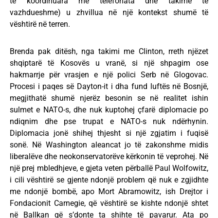
të koordinuara me telefonata dhe takime të
vazhdueshme) u zhvillua në një kontekst shumë të
vështirë në terren.
Brenda pak ditësh, nga takimi me Clinton, rreth njëzet
shqiptarë të Kosovës u vranë, si një shpagim ose
hakmarrje për vrasjen e një polici Serb në Glogovac.
Procesi i paqes së Dayton-it i dha fund luftës në Bosnjë,
megjithatë shumë njerëz besonin se në realitet ishin
sulmet e NATO-s, dhe nuk kuptohej çfarë diplomacie po
ndiqnim dhe pse trupat e NATO-s nuk ndërhynin.
Diplomacia jonë shihej thjesht si një zgjatim i fuqisë
sonë. Në Washington aleancat jo të zakonshme midis
liberalëve dhe neokonservatorëve kërkonin të veprohej. Në
një prej mbledhjeve, e gjeta veten përballë Paul Wolfowitz,
i cili vështirë se gjente ndonjë problem që nuk e zgjidhte
me ndonjë bombë, apo Mort Abramowitz, ish Drejtor i
Fondacionit Carnegie, që vështirë se kishte ndonjë shtet
në Ballkan që s’donte ta shihte të pavarur. Ata po