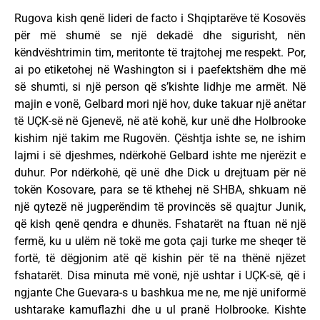
Rugova kish qenë lideri de facto i Shqiptarëve të Kosovës
për më shumë se një dekadë dhe sigurisht, nën
këndvështrimin tim, meritonte të trajtohej me respekt. Por,
ai po etiketohej në Washington si i paefektshëm dhe më
së shumti, si një person që s’kishte lidhje me armët. Në
majin e vonë, Gelbard mori një hov, duke takuar një anëtar
të UÇK-së në Gjenevë, në atë kohë, kur unë dhe Holbrooke
kishim një takim me Rugovën. Çështja ishte se, ne ishim
lajmi i së djeshmes, ndërkohë Gelbard ishte me njerëzit e
duhur. Por ndërkohë, që unë dhe Dick u drejtuam për në
tokën Kosovare, para se të kthehej në SHBA, shkuam në
një qytezë në jugperëndim të provincës së quajtur Junik,
që kish qenë qendra e dhunës. Fshatarët na ftuan në një
fermë, ku u ulëm në tokë me gota çaji turke me sheqer të
fortë, të dëgjonim atë që kishin për të na thënë njëzet
fshatarët. Disa minuta më vonë, një ushtar i UÇK-së, që i
ngjante Che Guevara-s u bashkua me ne, me një uniformë
ushtarake kamuflazhi dhe u ul pranë Holbrooke. Kishte