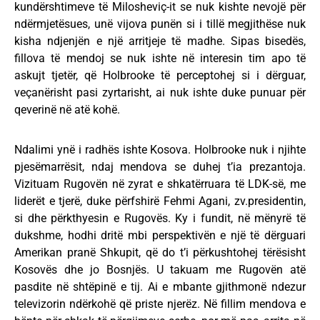
kundërshtimeve të Milosheviç-it se nuk kishte nevojë për
ndërmjetësues, unë vijova punën si i tillë megjithëse nuk
kisha ndjenjën e një arritjeje të madhe. Sipas bisedës,
fillova të mendoj se nuk ishte në interesin tim apo të
askujt tjetër, që Holbrooke të perceptohej si i dërguar,
veçanërisht pasi zyrtarisht, ai nuk ishte duke punuar për
qeverinë në atë kohë.
Ndalimi ynë i radhës ishte Kosova. Holbrooke nuk i njihte
pjesëmarrësit, ndaj mendova se duhej t’ia prezantoja.
Vizituam Rugovën në zyrat e shkatërruara të LDK-së, me
liderët e tjerë, duke përfshirë Fehmi Agani, zv.presidentin,
si dhe përkthyesin e Rugovës. Ky i fundit, në mënyrë të
dukshme, hodhi dritë mbi perspektivën e një të dërguari
Amerikan pranë Shkupit, që do t’i përkushtohej tërësisht
Kosovës dhe jo Bosnjës. U takuam me Rugovën atë
pasdite në shtëpinë e tij. Ai e mbante gjithmonë ndezur
televizorin ndërkohë që priste njerëz. Në fillim mendova e