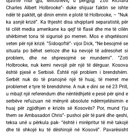
djathtë mbi gju, Milosheviç u përgjigj “Zoti Richard
Charles Albert Holbrooke”- duke shijuar faktin se ishte
ndër të paktët, që dinin emrin e plotë të Holbrooke, – “Nuk
ka asnjë krizë”. Ka thjesht disa shqiptarë separatistë, për
të cilët media amerikane ka qejf të flasë dhe me të cilën
shërbimet tona të sigurisë po merren. Mos e shqetësoni
veten për një krizë. “Sidoqoftë”- vijoi Dick, “Ne besojmë se
situata po bëhet serioze dhe ka nevojë të adresohet si
problem, dhe ne shpresojmë se mundemi”. “Zoti
Holbrooke, nuk kemi nevojë për një të dërguar. Kosova
është pjesë e Serbisë. Është një problem i brendshëm.
Serbët nuk do të pranojnë një të huaj, të merret me
problemet e tyre të brendshme. A nuk e dini se në 23 Prill,
u mbajt një referendum dhe nëntëdhjetë e pesë për qind e
serbëve refuzuan në mënyrë absolute ndërmjetësimin e
huaj për zgjidhjen e krizës së Kosovës? Por, mund t’ju
them se Ambasadori Chris”- pushoi për të parë dhe qeshi,
teksa unë u përkula pak- “është i mirëpritur të më takojë
dhe të shkojë ku të dëshirojë në Kosovë”. Pavarësisht