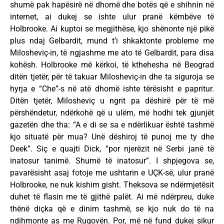
shumë pak hapësirë në dhomë dhe botës që e shihnin në
internet, ai dukej se ishte ulur pranë këmbëve të
Holbrooke. Ai kuptoi se megjithëse, kjo shënonte një pikë
plus ndaj Gelbardit, mund t’i shkaktonte probleme me
Milosheviç-in, të ngjashme me ato të Gelbardit, para disa
kohësh. Holbrooke më kërkoi, të kthehesha në Beograd
ditën tjetër, për të takuar Milosheviç-in dhe ta siguroja se
hyrja e “Che”-s në atë dhomë ishte tërësisht e papritur.
Ditën tjetër, Milosheviç u ngrit pa dëshirë për të më
përshëndetur, ndërkohë që u ulëm, më hodhi tek gjunjët
gazetën dhe tha: “A e di se sa e ndërlikuar është tashmë
kjo situatë për mua? Unë dëshiroj të punoj me ty dhe
Deek”. Siç e quajti Dick, “por njerëzit në Serbi janë të
inatosur tanimë. Shumë të inatosur”. I shpjegova se,
pavarësisht asaj fotoje me ushtarin e UÇK-së, ulur pranë
Holbrooke, ne nuk kishim gisht. Theksova se ndërmjetësit
duhet të flasin me të gjithë palët. Ai më ndërpreu, duke
thënë diçka që e dinim tashmë, se kjo nuk do të na
ndihmonte as me Rugovën. Por, më në fund dukej sikur