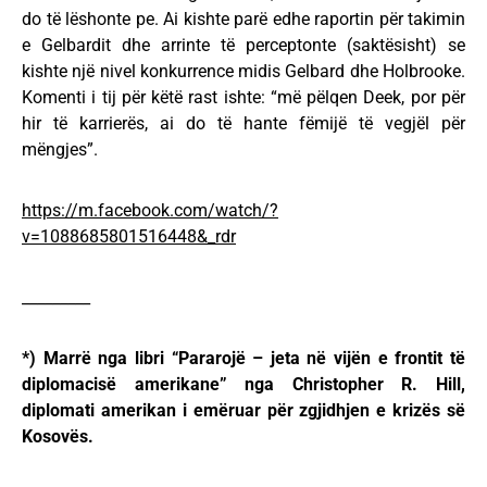
do të lëshonte pe. Ai kishte parë edhe raportin për takimin
e Gelbardit dhe arrinte të perceptonte (saktësisht) se
kishte një nivel konkurrence midis Gelbard dhe Holbrooke.
Komenti i tij për këtë rast ishte: “më pëlqen Deek, por për
hir të karrierës, ai do të hante fëmijë të vegjël për
mëngjes”.
https://m.facebook.com/watch/?
v=1088685801516448&_rdr
_________
*) Marrë nga libri “Pararojë – jeta në vijën e frontit të
diplomacisë amerikane” nga Christopher R. Hill,
diplomati amerikan i emëruar për zgjidhjen e krizës së
Kosovës.