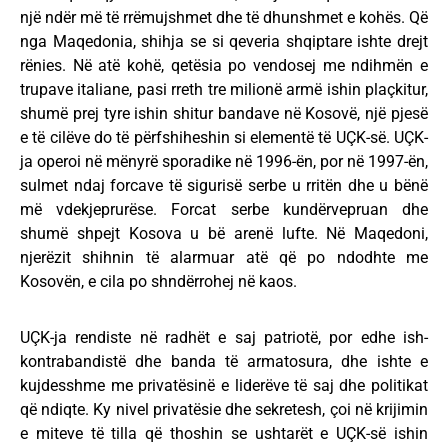
një ndër më të rrëmujshmet dhe të dhunshmet e kohës. Që
nga Maqedonia, shihja se si qeveria shqiptare ishte drejt
rënies. Në atë kohë, qetësia po vendosej me ndihmën e
trupave italiane, pasi rreth tre milionë armë ishin plaçkitur,
shumë prej tyre ishin shitur bandave në Kosovë, një pjesë
e të cilëve do të përfshiheshin si elementë të UÇK-së. UÇK-
ja operoi në mënyrë sporadike në 1996-ën, por në 1997-ën,
sulmet ndaj forcave të sigurisë serbe u rritën dhe u bënë
më vdekjeprurëse. Forcat serbe kundërvepruan dhe
shumë shpejt Kosova u bë arenë lufte. Në Maqedoni,
njerëzit shihnin të alarmuar atë që po ndodhte me
Kosovën, e cila po shndërrohej në kaos.
UÇK-ja rendiste në radhët e saj patriotë, por edhe ish-
kontrabandistë dhe banda të armatosura, dhe ishte e
kujdesshme me privatësinë e liderëve të saj dhe politikat
që ndiqte. Ky nivel privatësie dhe sekretesh, çoi në krijimin
e miteve të tilla që thoshin se ushtarët e UÇK-së ishin