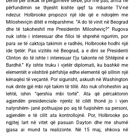
bënte për shkak të përgjimeve serbe, por më pas, arrita në
përfundimin se thjesht kishte qejf ta mbante TV-në
ndezur. Holbrooke propozoi një ide që e ndoqëm me
Milosheviçin ditët e mëparshme. “A do të vinit në Beograd
dhe të takoheshit me Presidentin Milosheviç?” Rugova
nuk ishte i interesuar dhe filloi të shprehë ngurrim, por
para se të caktoja takimin e radhës, Holbrooke hodhi një
ide tjetër: Pas vizitës në Beograd, a e dini se Presidenti
Clinton do të ishte i interesuar t’ju takonte në Shtëpinë e
Bardhë.” Ky ishte truku i vjetër diplomati, ku bashkë me
elementët e vështirë përfshije edhe elementë që sillnin një
kënaqësi të veçantë. Por sigurisht, askush në Washington
nuk dinte gjë mbi një takim të tillë. Ato nuk ofroheshin aq
lehtë, ishin “qershia mbi tortë”. Ata që përcaktonin
agjendën presidenciale- njerëz të cilët thonë jo i vjen
natyrshëm- janë pothuajse po aq të fuqishëm sa personi,
agjendën e të cilit ata kontrollojnë. Por, Holbrooke po
ngjitej lart në vitet që pasuan Dayton dhe me shumë
gjasa ai mund ta realizonte. Në 15 maj, shkova në