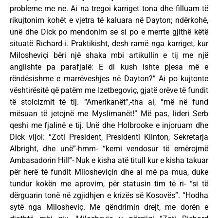
probleme me ne. Ai na tregoi karriget tona dhe filluam të
rikujtonim kohët e vjetra të kaluara në Dayton; ndërkohë,
unë dhe Dick po mendonim se si po e merrte gjithë këtë
situatë Richard-i. Praktikisht, desh ramë nga karriget, kur
Milosheviçi bëri një shaka mbi artikullin e tij me një
anglishte pa parafjalë: E di kush ishte pjesa më e
rëndësishme e marrëveshjes në Dayton?” Ai po kujtonte
vështirësitë që patëm me Izetbegoviç, gjatë orëve të fundit
të stoicizmit të tij. “Amerikanët”,-tha ai, “më në fund
mësuan të jetojnë me Myslimanët!” Më pas, lideri Serb
qeshi me fjalinë e tij. Unë dhe Holbrooke e injoruam dhe
Dick vijoi: “Zoti President, Presidenti Klinton, Sekretarja
Albright, dhe unë”-hmm- “kemi vendosur të emërojmë
Ambasadorin Hill”- Nuk e kisha atë titull kur e kisha takuar
për herë të fundit Milosheviçin dhe ai më pa mua, duke
tundur kokën me aprovim, për statusin tim të ri- “si të
dërguarin tonë në zgjidhjen e krizës së Kosovës”. “Hodha
sytë nga Milosheviç. Me qëndrimin drejt, me dorën e