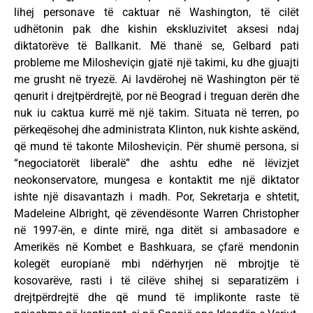
lihej personave të caktuar në Washington, të cilët
udhëtonin pak dhe kishin ekskluzivitet aksesi ndaj
diktatorëve të Ballkanit. Më thanë se, Gelbard pati
probleme me Milosheviçin gjatë një takimi, ku dhe gjuajti
me grusht në tryezë. Ai lavdërohej në Washington për të
qenurit i drejtpërdrejtë, por në Beograd i treguan derën dhe
nuk iu caktua kurrë më një takim. Situata në terren, po
përkeqësohej dhe administrata Klinton, nuk kishte askënd,
që mund të takonte Milosheviçin. Për shumë persona, si
“negociatorët liberalë” dhe ashtu edhe në lëvizjet
neokonservatore, mungesa e kontaktit me një diktator
ishte një disavantazh i madh. Por, Sekretarja e shtetit,
Madeleine Albright, që zëvendësonte Warren Christopher
në 1997-ën, e dinte mirë, nga ditët si ambasadore e
Amerikës në Kombet e Bashkuara, se çfarë mendonin
kolegët europianë mbi ndërhyrjen në mbrojtje të
kosovarëve, rasti i të cilëve shihej si separatizëm i
drejtpërdrejtë dhe që mund të implikonte raste të