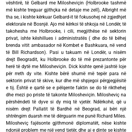
vështirë, të Gelbard me Milosheviçin (Holbrooke tashmë
më kishte treguar gjithçka në detaje me zell), Albright më
tha se, i kishte kërkuar Gelbard-it të fokusohej në zgjedhjet
elektorale në Bosnjë. Ajo më kërkoi të shkoja në Londër, të
takohesha me Holbrooke, i cili, megjithëse në sektorin
privat, ishte këshillues i administratës ( dhe do të bëhej
brenda vitit ambasador në Kombet e Bashkuara, në vend
të Bill Richardson). Pasi u takuam në Londër, u nisëm
drejt Beogradit, ku Holbrooke do të më prezantonte për
herë të dytë me Milosheviçin. Dick kishte qenë jashtë loje
për rreth dy vite. Kishte bërë shumë më tepër para në
sektorin privat të skive, kur dhe më shpjegoi përgjegjësitë
e tij. Është e qartë se e pëlqente faktin se do të rikthehej
dhe mezi po priste të takonte Milosheviçin. Milosheviç na
përshëndeti të dyve si dy miq të vjetër. Ndërkohë, që u
nisëm drejt Pallatit të Bardhë në Beograd, ai bëri një
shtrëngim duarsh me të dërguarin me punë Richard Miles.
Milosheviç fajësonte gjithmonë diplomatët, nëse kishte
ndonjë problem me një vend tjetër, dhe ai e dinte se kishte