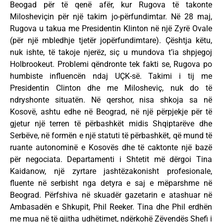
Beogad për të qenë afër, kur Rugova të takonte
Milosheviçin për një takim jo-përfundimtar. Në 28 maj,
Rugova u takua me Presidentin Klinton në një Zyrë Ovale
(për një mbledhje tjetër jopërfundimtare). Çështja këtu,
nuk ishte, të takoje njerëz, siç u mundova t’ia shpjegoj
Holbrookeut. Problemi qëndronte tek fakti se, Rugova po
humbiste influencën ndaj UÇK-së. Takimi i tij me
Presidentin Clinton dhe me Milosheviç, nuk do të
ndryshonte situatën. Në qershor, nisa shkoja sa në
Kosovë, ashtu edhe në Beograd, në një përpjekje për të
gjetur një terren të përbashkët midis Shqiptarëve dhe
Serbëve, në formën e një statuti të përbashkët, që mund të
ruante autonominë e Kosovës dhe të caktonte një bazë
për negociata. Departamenti i Shtetit më dërgoi Tina
Kaidanow, një zyrtare jashtëzakonisht profesionale,
fluente në serbisht nga detyra e saj e mëparshme në
Beograd. Përfshiva në skuadër gazetarin e atashuar në
Ambasadën e Shkupit, Phil Reeker. Tina dhe Phil erdhën
me mua në të gjitha udhëtimet, ndërkohë Zëvendës Shefi i