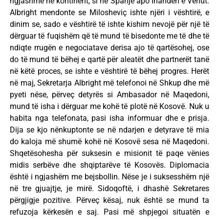
ngjashme në kontinent, si në Spanjë apo Irlandën e Veriut.
Albright mendonte se Milosheviç ishte njëri i vështirë, e
dinim se, sado e vështirë të ishte kishim nevojë për një të
dërguar të fuqishëm që të mund të bisedonte me të dhe të
ndiqte rrugën e negociatave derisa ajo të qartësohej, ose
do të mund të bëhej e qartë për aleatët dhe partnerët tanë
në këtë proces, se ishte e vështirë të bëhej progres. Herët
në maj, Sekretarja Albright më telefonoi në Shkup dhe më
pyeti nëse, përveç detyrës si Ambasador në Maqedoni,
mund të isha i dërguar me kohë të plotë në Kosovë. Nuk u
habita nga telefonata, pasi isha informuar dhe e prisja.
Dija se kjo nënkuptonte se në ndarjen e detyrave të mia
do kaloja më shumë kohë në Kosovë sesa në Maqedoni.
Shqetësohesha për suksesin e misionit të paqe vënies
midis serbëve dhe shqiptarëve të Kosovës. Diplomacia
është i ngjashëm me bejsbollin. Nëse je i suksesshëm një
në tre gjuajtje, je mirë. Sidoqoftë, i dhashë Sekretares
përgjigje pozitive. Përveç kësaj, nuk është se mund ta
refuzoja kërkesën e saj. Pasi më shpjegoi situatën e