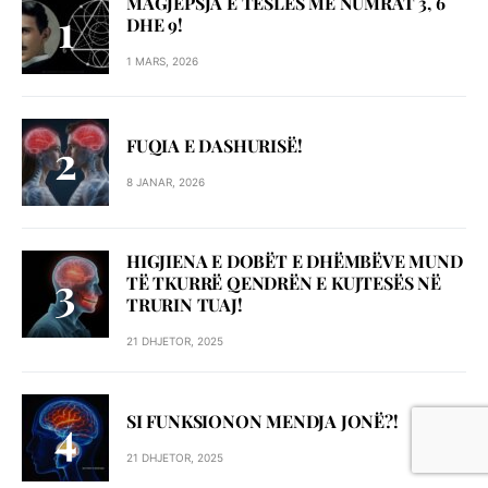
MAGJEPSJA E TESLËS ME NUMRAT 3, 6
DHE 9!
1 MARS, 2026
FUQIA E DASHURISË!
8 JANAR, 2026
HIGJIENA E DOBËT E DHËMBËVE MUND
TË TKURRË QENDRËN E KUJTESËS NË
TRURIN TUAJ!
21 DHJETOR, 2025
SI FUNKSIONON MENDJA JONË?!
21 DHJETOR, 2025