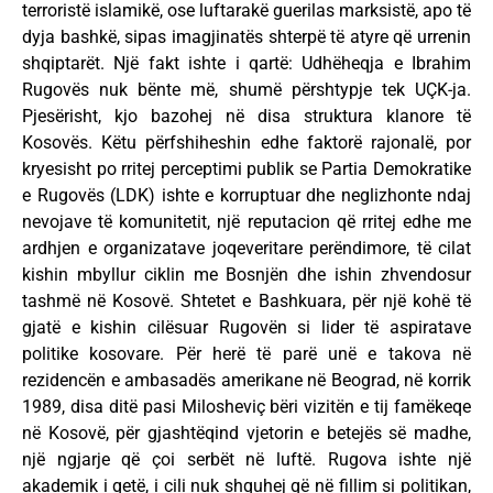
terroristë islamikë, ose luftarakë guerilas marksistë, apo të
dyja bashkë, sipas imagjinatës shterpë të atyre që urrenin
shqiptarët. Një fakt ishte i qartë: Udhëheqja e Ibrahim
Rugovës nuk bënte më, shumë përshtypje tek UÇK-ja.
Pjesërisht, kjo bazohej në disa struktura klanore të
Kosovës. Këtu përfshiheshin edhe faktorë rajonalë, por
kryesisht po rritej perceptimi publik se Partia Demokratike
e Rugovës (LDK) ishte e korruptuar dhe neglizhonte ndaj
nevojave të komunitetit, një reputacion që rritej edhe me
ardhjen e organizatave joqeveritare perëndimore, të cilat
kishin mbyllur ciklin me Bosnjën dhe ishin zhvendosur
tashmë në Kosovë. Shtetet e Bashkuara, për një kohë të
gjatë e kishin cilësuar Rugovën si lider të aspiratave
politike kosovare. Për herë të parë unë e takova në
rezidencën e ambasadës amerikane në Beograd, në korrik
1989, disa ditë pasi Milosheviç bëri vizitën e tij famëkeqe
në Kosovë, për gjashtëqind vjetorin e betejës së madhe,
një ngjarje që çoi serbët në luftë. Rugova ishte një
akademik i qetë, i cili nuk shquhej që në fillim si politikan,