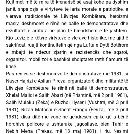
Kujtimet më të mira të krenarisë së asaj kohe pa dyshim
janë, shpalosja e virtyteve të larta morale e patriotike, e
vlerave tradicionale të Lëvizjes Kombëtare, heroizmi
masiv, dëshmorët e rënë në ballë të demonstratave dhe
rezultatet e arritura në plan të brendshëm e të jashtëm.
Kjo Lëvizje e këtyre virtyteve e vlerave historike, me gjithë
sakrificat, ruajti kontinuitetin që nga Lufta e Dytë Botërore
e mbajti të ndezur zjarrin e rezistencës dhe sqaroi,
organizoi, mobilizoi e bashkoi shqiptarët rreth flamurit të
lirisë.
Pas rënies së dëshmorëve të demonstratave më 1981, si
Naser Hajrizi e Asllan Pireva, organizatorë dhe militantë të
Lëvizjes Kombëtare, të rënë në ballë të demonstratave,
Xhelal Maliqi e Salih Abazi (në Prishtinë, më 2 prill 1981),
Salih Mulaku (Zeka) e Ruzhdi Hyseni (Vushtrri, më 3 prill
1981), Rizah Matoshi e Sherif Frangu (Ferizaj, më 3 prill
1981), disa ditë më vonë në qëndresën epike që u bënë
hordhive policore e ushtarake jugosllave, bien Tahir e
Nebih Meha (Prekaz, më 13 maj 1981). I riu, Nesimi