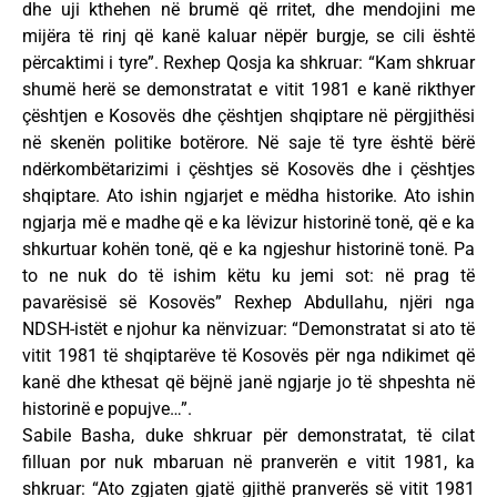
dhe uji kthehen në brumë që rritet, dhe mendojini me
mijëra të rinj që kanë kaluar nëpër burgje, se cili është
përcaktimi i tyre”. Rexhep Qosja ka shkruar: “Kam shkruar
shumë herë se demonstratat e vitit 1981 e kanë rikthyer
çështjen e Kosovës dhe çështjen shqiptare në përgjithësi
në skenën politike botërore. Në saje të tyre është bërë
ndërkombëtarizimi i çështjes së Kosovës dhe i çështjes
shqiptare. Ato ishin ngjarjet e mëdha historike. Ato ishin
ngjarja më e madhe që e ka lëvizur historinë tonë, që e ka
shkurtuar kohën tonë, që e ka ngjeshur historinë tonë. Pa
to ne nuk do të ishim këtu ku jemi sot: në prag të
pavarësisë së Kosovës” Rexhep Abdullahu, njëri nga
NDSH-istët e njohur ka nënvizuar: “Demonstratat si ato të
vitit 1981 të shqiptarëve të Kosovës për nga ndikimet që
kanë dhe kthesat që bëjnë janë ngjarje jo të shpeshta në
historinë e popujve…”.
Sabile Basha, duke shkruar për demonstratat, të cilat
filluan por nuk mbaruan në pranverën e vitit 1981, ka
shkruar: “Ato zgjaten gjatë gjithë pranverës së vitit 1981