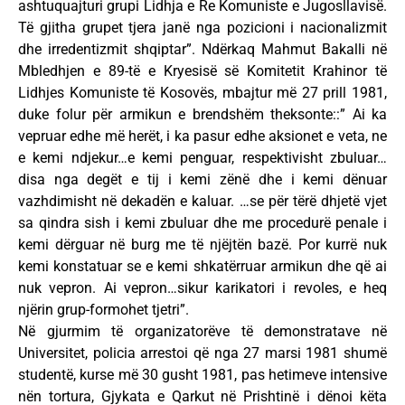
ashtuquajturi grupi Lidhja e Re Komuniste e Jugosllavisë.
Të gjitha grupet tjera janë nga pozicioni i nacionalizmit
dhe irredentizmit shqiptar”. Ndërkaq Mahmut Bakalli në
Mbledhjen e 89-të e Kryesisë së Komitetit Krahinor të
Lidhjes Komuniste të Kosovës, mbajtur më 27 prill 1981,
duke folur për armikun e brendshëm theksonte::” Ai ka
vepruar edhe më herët, i ka pasur edhe aksionet e veta, ne
e kemi ndjekur…e kemi penguar, respektivisht zbuluar…
disa nga degët e tij i kemi zënë dhe i kemi dënuar
vazhdimisht në dekadën e kaluar. …se për tërë dhjetë vjet
sa qindra sish i kemi zbuluar dhe me procedurë penale i
kemi dërguar në burg me të njëjtën bazë. Por kurrë nuk
kemi konstatuar se e kemi shkatërruar armikun dhe që ai
nuk vepron. Ai vepron…sikur karikatori i revoles, e heq
njërin grup-formohet tjetri”.
Në gjurmim të organizatorëve të demonstratave në
Universitet, policia arrestoi që nga 27 marsi 1981 shumë
studentë, kurse më 30 gusht 1981, pas hetimeve intensive
nën tortura, Gjykata e Qarkut në Prishtinë i dënoi këta