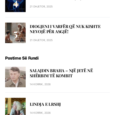
21 DHJETOR, 2025
DIOGJENI I VARFËR QË NUK KISHTE
NEVOJË PËR ASGJË!
21 DHJETOR, 2025
Postime Së Fundi
SALAJDIN BRAHA – NJЁ JETЁ NЁ
SHЁRBIM TЁ KOMBIT
14 KORRIK, 2026
LINDJA E LRSHJ
14 KORRIK, 2026