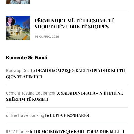
PËRMENDJET MË TË HERSHME TË
SHQIPTARËVE DHE TË SHQIPES
14 KORRIK, 2026
Komente Së Fundi
DR.MOIKOM ZEQO: KARL TOPIA DHE KULTI I
Badwap Desi
te
GJON VLADIMIRIT
SALAJDIN BRAHA – NJЁ JETЁ NЁ
Cement Testing Equipment
te
SHЁRBIM TЁ KOMBIT
LUFTA E KOSHARES
online travel booking
te
DR.MOIKOM ZEQO: KARL TOPIA DHE KULTI I
IPTV France
te