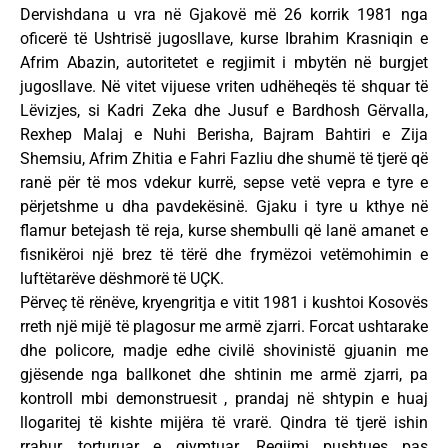
Dervishdana u vra në Gjakovë më 26 korrik 1981 nga
oficerë të Ushtrisë jugosllave, kurse Ibrahim Krasniqin e
Afrim Abazin, autoritetet e regjimit i mbytën në burgjet
jugosllave. Në vitet vijuese vriten udhëheqës të shquar të
Lëvizjes, si Kadri Zeka dhe Jusuf e Bardhosh Gërvalla,
Rexhep Malaj e Nuhi Berisha, Bajram Bahtiri e Zija
Shemsiu, Afrim Zhitia e Fahri Fazliu dhe shumë të tjerë që
ranë për të mos vdekur kurrë, sepse vetë vepra e tyre e
përjetshme u dha pavdekësinë. Gjaku i tyre u kthye në
flamur betejash të reja, kurse shembulli që lanë amanet e
fisnikëroi një brez të tërë dhe frymëzoi vetëmohimin e
luftëtarëve dëshmorë të UÇK.
Përveç të rënëve, kryengritja e vitit 1981 i kushtoi Kosovës
rreth një mijë të plagosur me armë zjarri. Forcat ushtarake
dhe policore, madje edhe civilë shovinistë gjuanin me
gjësende nga ballkonet dhe shtinin me armë zjarri, pa
kontroll mbi demonstruesit , prandaj në shtypin e huaj
llogaritej të kishte mijëra të vrarë. Qindra të tjerë ishin
rrahur, torturuar e gjymtuar. Regjimi pushtues pas