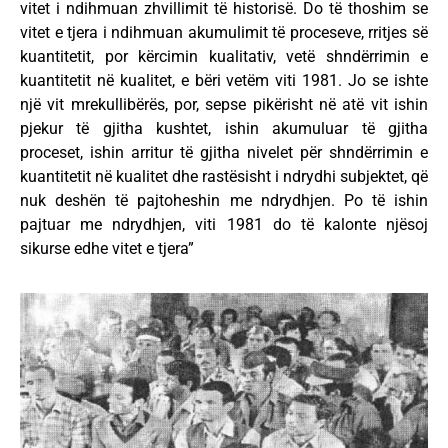
vitet i ndihmuan zhvillimit të historisë. Do të thoshim se
vitet e tjera i ndihmuan akumulimit të proceseve, rritjes së
kuantitetit, por kërcimin kualitativ, vetë shndërrimin e
kuantitetit në kualitet, e bëri vetëm viti 1981. Jo se ishte
një vit mrekullibërës, por, sepse pikërisht në atë vit ishin
pjekur të gjitha kushtet, ishin akumuluar të gjitha
proceset, ishin arritur të gjitha nivelet për shndërrimin e
kuantitetit në kualitet dhe rastësisht i ndrydhi subjektet, që
nuk deshën të pajtoheshin me ndrydhjen. Po të ishin
pajtuar me ndrydhjen, viti 1981 do të kalonte njësoj
sikurse edhe vitet e tjera”