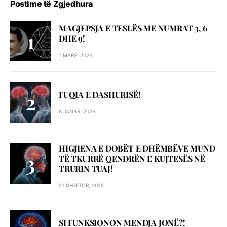
Postime të Zgjedhura
MAGJEPSJA E TESLËS ME NUMRAT 3, 6
DHE 9!
1 MARS, 2026
FUQIA E DASHURISË!
8 JANAR, 2026
HIGJIENA E DOBËT E DHËMBËVE MUND
TË TKURRË QENDRËN E KUJTESËS NË
TRURIN TUAJ!
21 DHJETOR, 2025
SI FUNKSIONON MENDJA JONË?!