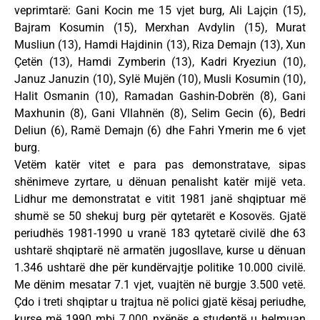
veprimtarë: Gani Kocin me 15 vjet burg, Ali Lajçin (15),
Bajram Kosumin (15), Merxhan Avdylin (15), Murat
Musliun (13), Hamdi Hajdinin (13), Riza Demajn (13), Xun
Çetën (13), Hamdi Zymberin (13), Kadri Kryeziun (10),
Januz Januzin (10), Sylë Mujën (10), Musli Kosumin (10),
Halit Osmanin (10), Ramadan Gashin-Dobrën (8), Gani
Maxhunin (8), Gani Vllahnën (8), Selim Gecin (6), Bedri
Deliun (6), Ramë Demajn (6) dhe Fahri Ymerin me 6 vjet
burg.
Vetëm katër vitet e para pas demonstratave, sipas
shënimeve zyrtare, u dënuan penalisht katër mijë veta.
Lidhur me demonstratat e vitit 1981 janë shqiptuar më
shumë se 50 shekuj burg për qytetarët e Kosovës. Gjatë
periudhës 1981-1990 u vranë 183 qytetarë civilë dhe 63
ushtarë shqiptarë në armatën jugosllave, kurse u dënuan
1.346 ushtarë dhe për kundërvajtje politike 10.000 civilë.
Me dënim mesatar 7.1 vjet, vuajtën në burgje 3.500 vetë.
Çdo i treti shqiptar u trajtua në polici gjatë kësaj periudhe,
kurse më 1990 mbi 7.000 nxënës e studentë u helmuan