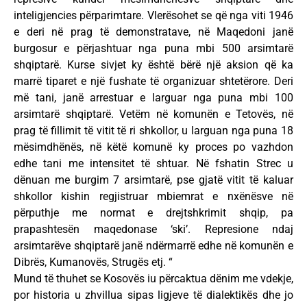
inteligjencies përparimtare. Vlerësohet se që nga viti 1946
e deri në prag të demonstratave, në Maqedoni janë
burgosur e përjashtuar nga puna mbi 500 arsimtarë
shqiptarë. Kurse sivjet ky është bërë një aksion që ka
marrë tiparet e një fushate të organizuar shtetërore. Deri
më tani, janë arrestuar e larguar nga puna mbi 100
arsimtarë shqiptarë. Vetëm në komunën e Tetovës, në
prag të fillimit të vitit të ri shkollor, u larguan nga puna 18
mësimdhënës, në këtë komunë ky proces po vazhdon
edhe tani me intensitet të shtuar. Në fshatin Strec u
dënuan me burgim 7 arsimtarë, pse gjatë vitit të kaluar
shkollor kishin regjistruar mbiemrat e nxënësve në
përputhje me normat e drejtshkrimit shqip, pa
prapashtesën maqedonase ‘ski’. Represione ndaj
arsimtarëve shqiptarë janë ndërmarrë edhe në komunën e
Dibrës, Kumanovës, Strugës etj. “
Mund të thuhet se Kosovës iu përcaktua dënim me vdekje,
por historia u zhvillua sipas ligjeve të dialektikës dhe jo