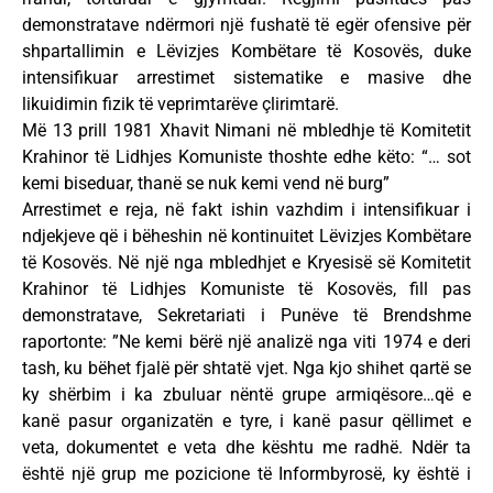
demonstratave ndërmori një fushatë të egër ofensive për
shpartallimin e Lëvizjes Kombëtare të Kosovës, duke
intensifikuar arrestimet sistematike e masive dhe
likuidimin fizik të veprimtarëve çlirimtarë.
Më 13 prill 1981 Xhavit Nimani në mbledhje të Komitetit
Krahinor të Lidhjes Komuniste thoshte edhe këto: “… sot
kemi biseduar, thanë se nuk kemi vend në burg”
Arrestimet e reja, në fakt ishin vazhdim i intensifikuar i
ndjekjeve që i bëheshin në kontinuitet Lëvizjes Kombëtare
të Kosovës. Në një nga mbledhjet e Kryesisë së Komitetit
Krahinor të Lidhjes Komuniste të Kosovës, fill pas
demonstratave, Sekretariati i Punëve të Brendshme
raportonte: ”Ne kemi bërë një analizë nga viti 1974 e deri
tash, ku bëhet fjalë për shtatë vjet. Nga kjo shihet qartë se
ky shërbim i ka zbuluar nëntë grupe armiqësore…që e
kanë pasur organizatën e tyre, i kanë pasur qëllimet e
veta, dokumentet e veta dhe kështu me radhë. Ndër ta
është një grup me pozicione të Informbyrosë, ky është i