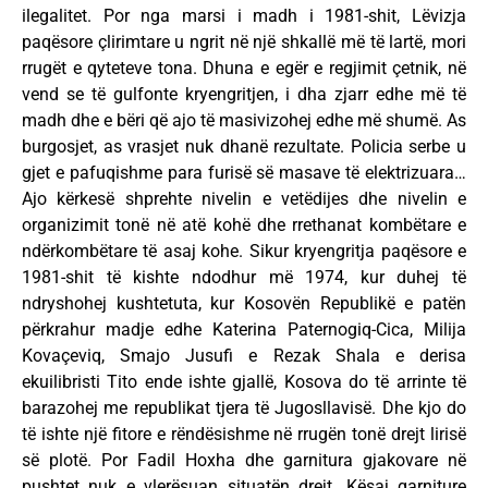
ilegalitet. Por nga marsi i madh i 1981-shit, Lëvizja
paqësore çlirimtare u ngrit në një shkallë më të lartë, mori
rrugët e qyteteve tona. Dhuna e egër e regjimit çetnik, në
vend se të gulfonte kryengritjen, i dha zjarr edhe më të
madh dhe e bëri që ajo të masivizohej edhe më shumë. As
burgosjet, as vrasjet nuk dhanë rezultate. Policia serbe u
gjet e pafuqishme para furisë së masave të elektrizuara…
Ajo kërkesë shprehte nivelin e vetëdijes dhe nivelin e
organizimit tonë në atë kohë dhe rrethanat kombëtare e
ndërkombëtare të asaj kohe. Sikur kryengritja paqësore e
1981-shit të kishte ndodhur më 1974, kur duhej të
ndryshohej kushtetuta, kur Kosovën Republikë e patën
përkrahur madje edhe Katerina Paternogiq-Cica, Milija
Kovaçeviq, Smajo Jusufi e Rezak Shala e derisa
ekuilibristi Tito ende ishte gjallë, Kosova do të arrinte të
barazohej me republikat tjera të Jugosllavisë. Dhe kjo do
të ishte një fitore e rëndësishme në rrugën tonë drejt lirisë
së plotë. Por Fadil Hoxha dhe garnitura gjakovare në
pushtet nuk e vlerësuan situatën drejt. Kësaj garniture