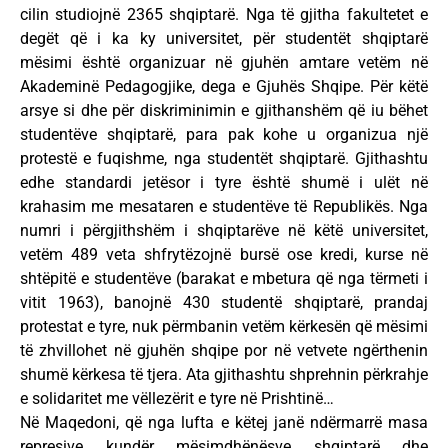
cilin studiojnë 2365 shqiptarë. Nga të gjitha fakultetet e
degët që i ka ky universitet, për studentët shqiptarë
mësimi është organizuar në gjuhën amtare vetëm në
Akademinë Pedagogjike, dega e Gjuhës Shqipe. Për këtë
arsye si dhe për diskriminimin e gjithanshëm që iu bëhet
studentëve shqiptarë, para pak kohe u organizua një
protestë e fuqishme, nga studentët shqiptarë. Gjithashtu
edhe standardi jetësor i tyre është shumë i ulët në
krahasim me mesataren e studentëve të Republikës. Nga
numri i përgjithshëm i shqiptarëve në këtë universitet,
vetëm 489 veta shfrytëzojnë bursë ose kredi, kurse në
shtëpitë e studentëve (barakat e mbetura që nga tërmeti i
vitit 1963), banojnë 430 studentë shqiptarë, prandaj
protestat e tyre, nuk përmbanin vetëm kërkesën që mësimi
të zhvillohet në gjuhën shqipe por në vetvete ngërthenin
shumë kërkesa të tjera. Ata gjithashtu shprehnin përkrahje
e solidaritet me vëllezërit e tyre në Prishtinë…
Në Maqedoni, që nga lufta e këtej janë ndërmarrë masa
represive kundër mësimdhënësve shqiptarë dhe