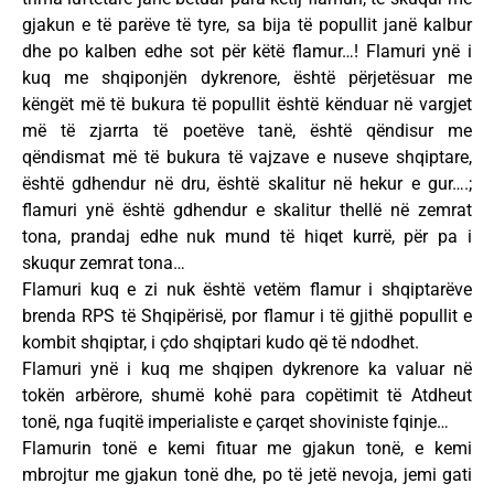
gjakun e të parëve të tyre, sa bija të popullit janë kalbur
dhe po kalben edhe sot për këtë flamur…! Flamuri ynë i
kuq me shqiponjën dykrenore, është përjetësuar me
këngët më të bukura të popullit është kënduar në vargjet
më të zjarrta të poetëve tanë, është qëndisur me
qëndismat më të bukura të vajzave e nuseve shqiptare,
është gdhendur në dru, është skalitur në hekur e gur….;
flamuri ynë është gdhendur e skalitur thellë në zemrat
tona, prandaj edhe nuk mund të hiqet kurrë, për pa i
skuqur zemrat tona…
Flamuri kuq e zi nuk është vetëm flamur i shqiptarëve
brenda RPS të Shqipërisë, por flamur i të gjithë popullit e
kombit shqiptar, i çdo shqiptari kudo që të ndodhet.
Flamuri ynë i kuq me shqipen dykrenore ka valuar në
tokën arbërore, shumë kohë para copëtimit të Atdheut
tonë, nga fuqitë imperialiste e çarqet shoviniste fqinje…
Flamurin tonë e kemi fituar me gjakun tonë, e kemi
mbrojtur me gjakun tonë dhe, po të jetë nevoja, jemi gati