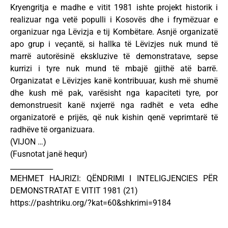
Kryengritja e madhe e vitit 1981 ishte projekt historik i
realizuar nga vetë populli i Kosovës dhe i frymëzuar e
organizuar nga Lëvizja e tij Kombëtare. Asnjë organizatë
apo grup i veçantë, si hallka të Lëvizjes nuk mund të
marrë autorësinë ekskluzive të demonstratave, sepse
kurrizi i tyre nuk mund të mbajë gjithë atë barrë.
Organizatat e Lëvizjes kanë kontribuuar, kush më shumë
dhe kush më pak, varësisht nga kapaciteti tyre, por
demonstruesit kanë nxjerrë nga radhët e veta edhe
organizatorë e prijës, që nuk kishin qenë veprimtarë të
radhëve të organizuara.
(VIJON …)
(Fusnotat janë hequr)
____________
MEHMET HAJRIZI: QËNDRIMI I INTELIGJENCIES PËR
DEMONSTRATAT E VITIT 1981 (21)
https://pashtriku.org/?kat=60&shkrimi=9184