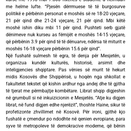
me helme lufte. “Pjesën dërrmuese të të burgosurve
politikë e përbënin personat e moshës së re 18-20 vjeçare,
21 për qind dhe 21-24 vjeçare, 21 për qind. Mbi këtë
moshë ishin diku mbi 11 për qind. Pushteti serb gjatë
dënimeve nuk kurseu as fëmijët e moshës 14-15 vjeçare,
që përbënin 3.9 për qind të të dënuarve, ndërsa të miturit e
moshës 16-18 vjeçare përbënin 15.6 për qind”.
Një fushatë sulmesh të egra, të denja për Mesjetën, u
organizua kundër kulturës, historisë, arsimit dhe
inteligjencies shqiptare. Pas vënies së murit të hekurt
midis Kosovës dhe Shqipërisë, u hoqën nga shkollat e
fakultetet tekstet që kishin ardhur nga andej dhe të gjitha
të tjerat me përmbajtje kombëtare. Librat shqip digjeshin
në grumbull si në inkuizicionin e Mesjetës. “Atje ku digjen
librat, në fund digjen edhe njerëzit”, thoshte Haine, sikur të
profetizonte zhvillimet në Kosovë. Për ironi, gjithë kjo
fushatë e çmendur po ndodhte në qenien evropiane, para
syve të metropoleve të demokracive moderne, që bënin