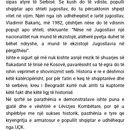
sipas atyre të Serbisë. Se kush do të vdiste, populli
shqiptar apo shteti jugosllav, do ta përcaktonin shpejt
vitet në vijim. Njëri nga ish udhëheqësit e lartë jugosllav,
Vladimir Bakariç, më 1982, çështjen nëse do të vdisnin
popujt apo shteti, shkruante: “Nëse në Jugosllavi një
nacionalitet nuk mund të ekzistojë, atëherë pyetja duhet të
bëhet ndryshe, a mund të ekzistojë Jugosllavia në
përgjithësi”.
Ishte e sigurt që më nuk kishte asnjë rrezik të shuarjes së
flakadanit të lirisë në Kosovë, pavarësisht sa të egra do të
ishin veprimet e shovinizmit serb. Historia e re e dëshmoi
këtë katërcipërisht, por për fatin e keq të shqiptarëve dhe
të serbëve, kreu i Beogradit kurrë nuk arriti ta kuptonte
këtë fakt dhe këtë ligj të historisë.
Në qoftë se parathënia e demonstratave ishte puna e
gjatë dhe e vështirë e Lëvizjes Kombëtare, por që u
shpërblye me një sukses historik, pasthënia e tyre qe
kryengritja e armatosur e popullit shqiptar e udhëhequr
nga UÇK.