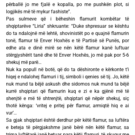
përballë jo me fjalë e kopalla, po me pushkën plot, si
logjikës më të mykur fashiste”.
Pas sulmeve që i bëheshin flamurit kombëtar të
shqiptarëve “Liria” shkruante: “Duke shpresuar se kështu
do ta ndalojnë më lehtë, shovinistët po e quajnë flamurin
tonë, flamur të Enver Hoxhës e të Partisë së Punës, por
edhe ata e dinë mirë se nën këtë flamur kanë luftuar
stërgjyshërit tanë dhe të Enver Hoxhës, jo më pak por 5-6
shekuj më parë…
Nuk ka popull në botë, që do ta dëshironte e kërkonte t’i
hiqej e ndalohej flamuri i tij, simboli i qenies së tij. Jo, këtë
nuk mund ta bëjë askush dhe sidomos nuk mund ta bëjë
kurrë shqiptari që flamurin kuq e zi e ka gjënë më të
shenjtë e më të shtrenjtë, shqiptari që nëpër shekuj, siç
thotë kënga: ‘vritej e pritej për flamur, armiqtë hiq e ai
vur’…
Sa gjak shqiptari është derdhur për këtë flamur, sa luftëra
e beteja të përgjakshme janë bërë nën këtë flamur, sa
trima luftëtarë janë betuar para këtij flamuri, të skuqur me