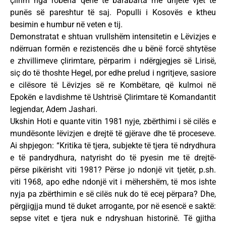
çlirim nga robëria qenë të barabarta me dhjetë vjet të
punës së pareshtur të saj. Populli i Kosovës e ktheu
besimin e humbur në veten e tij.
Demonstratat e shtuan vrullshëm intensitetin e Lëvizjes e
ndërruan formën e rezistencës dhe u bënë forcë shtytëse
e zhvillimeve çlirimtare, përparim i ndërgjegjes së Lirisë,
siç do të thoshte Hegel, por edhe prelud i ngritjeve, sasiore
e cilësore të Lëvizjes së re Kombëtare, që kulmoi në
Epokën e lavdishme të Ushtrisë Çlirimtare të Komandantit
legjendar, Adem Jashari.
Ukshin Hoti e quante vitin 1981 nyje, zbërthimi i së cilës e
mundësonte lëvizjen e drejtë të gjërave dhe të proceseve.
Ai shpjegon: “Kritika të tjera, subjekte të tjera të ndrydhura
e të pandrydhura, natyrisht do të pyesin me të drejtë-
përse pikërisht viti 1981? Përse jo ndonjë vit tjetër, p.sh.
viti 1968, apo edhe ndonjë vit i mëhershëm, të mos ishte
nyja pa zbërthimin e së cilës nuk do të ecej përpara? Dhe,
përgjigjja mund të duket arrogante, por në esencë e saktë:
sepse vitet e tjera nuk e ndryshuan historinë. Të gjitha