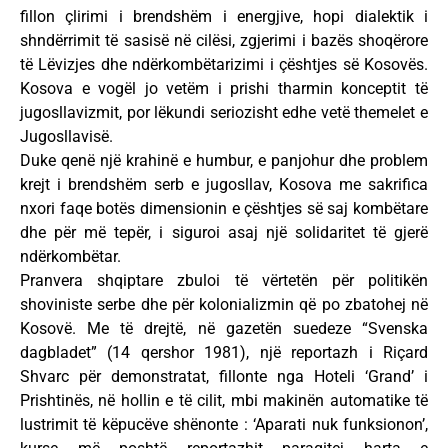
fillon çlirimi i brendshëm i energjive, hopi dialektik i
shndërrimit të sasisë në cilësi, zgjerimi i bazës shoqërore
të Lëvizjes dhe ndërkombëtarizimi i çështjes së Kosovës.
Kosova e vogël jo vetëm i prishi tharmin konceptit të
jugosllavizmit, por lëkundi seriozisht edhe vetë themelet e
Jugosllavisë.
Duke qenë një krahinë e humbur, e panjohur dhe problem
krejt i brendshëm serb e jugosllav, Kosova me sakrifica
nxori faqe botës dimensionin e çështjes së saj kombëtare
dhe për më tepër, i siguroi asaj një solidaritet të gjerë
ndërkombëtar.
Pranvera shqiptare zbuloi të vërtetën për politikën
shoviniste serbe dhe për kolonializmin që po zbatohej në
Kosovë. Me të drejtë, në gazetën suedeze “Svenska
dagbladet” (14 qershor 1981), një reportazh i Riçard
Shvarc për demonstratat, fillonte nga Hoteli ‘Grand’ i
Prishtinës, në hollin e të cilit, mbi makinën automatike të
lustrimit të këpucëve shënonte : ‘Aparati nuk funksionon’,