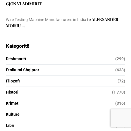
GJON VLADIMIRIT
ALEKSANDËR
Wire Testing Machine Manufacturers in India
te
MOISIU …
Kategoritë
Dëshmorët
(299)
Etnikumi Shqiptar
(633)
Filozofi
(72)
Histori
(1 770)
Krimet
(316)
Kulturë
(2 029)
Libri
(238)