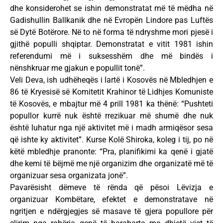
dhe konsiderohet se ishin demonstratat më të mëdha në
Gadishullin Ballkanik dhe në Evropën Lindore pas Luftës
së Dytë Botërore. Në to në forma të ndryshme mori pjesë i
gjithë populli shqiptar. Demonstratat e vitit 1981 ishin
referendumi më i suksesshëm dhe më bindës i
nënshkruar me gjakun e popullit tonë”.
Veli Deva, ish udhëheqës i lartë i Kosovës në Mbledhjen e
86 të Kryesisë së Komitetit Krahinor të Lidhjes Komuniste
të Kosovës, e mbajtur më 4 prill 1981 ka thënë: “Pushteti
popullor kurrë nuk është rrezikuar më shumë dhe nuk
është luhatur nga një aktivitet më i madh armiqësor sesa
që ishte ky aktivitet”. Kurse Kolë Shiroka, koleg i tij, po në
këtë mbledhje pranonte: “Pra, planifikimi ka qenë i gjatë
dhe kemi të bëjmë me një organizim dhe organizatë më të
organizuar sesa organizata jonë”.
Pavarësisht dëmeve të rënda që pësoi Lëvizja e
organizuar Kombëtare, efektet e demonstratave në
ngritjen e ndërgjegjes së masave të gjera popullore për