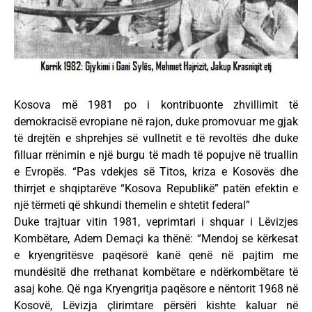
Kosova më 1981 po i kontribuonte zhvillimit të
demokracisë evropiane në rajon, duke promovuar me gjak
të drejtën e shprehjes së vullnetit e të revoltës dhe duke
filluar rrënimin e një burgu të madh të popujve në truallin
e Evropës. “Pas vdekjes së Titos, kriza e Kosovës dhe
thirrjet e shqiptarëve “Kosova Republikë” patën efektin e
një tërmeti që shkundi themelin e shtetit federal”
Duke trajtuar vitin 1981, veprimtari i shquar i Lëvizjes
Kombëtare, Adem Demaçi ka thënë: “Mendoj se kërkesat
e kryengritësve paqësorë kanë qenë në pajtim me
mundësitë dhe rrethanat kombëtare e ndërkombëtare të
asaj kohe. Që nga Kryengritja paqësore e nëntorit 1968 në
Kosovë, Lëvizja çlirimtare përsëri kishte kaluar në