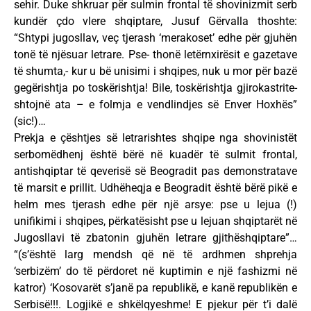
sehir. Duke shkruar për sulmin frontal të shovinizmit serb
kundër çdo vlere shqiptare, Jusuf Gërvalla thoshte:
“Shtypi jugosllav, veç tjerash ‘merakoset’ edhe për gjuhën
tonë të njësuar letrare. Pse- thonë letërnxirësit e gazetave
të shumta,- kur u bë unisimi i shqipes, nuk u mor për bazë
gegërishtja po toskërishtja! Bile, toskërishtja gjirokastrite-
shtojnë ata – e folmja e vendlindjes së Enver Hoxhës”
(sic!)…
Prekja e çështjes së letrarishtes shqipe nga shovinistët
serbomëdhenj është bërë në kuadër të sulmit frontal,
antishqiptar të qeverisë së Beogradit pas demonstratave
të marsit e prillit. Udhëheqja e Beogradit është bërë pikë e
helm mes tjerash edhe për një arsye: pse u lejua (!)
unifikimi i shqipes, përkatësisht pse u lejuan shqiptarët në
Jugosllavi të zbatonin gjuhën letrare gjithëshqiptare”…
“(s’është larg mendsh që në të ardhmen shprehja
‘serbizëm’ do të përdoret në kuptimin e një fashizmi në
katror) ‘Kosovarët s’janë pa republikë, e kanë republikën e
Serbisë!!!. Logjikë e shkëlqyeshme! E pjekur për t’i dalë