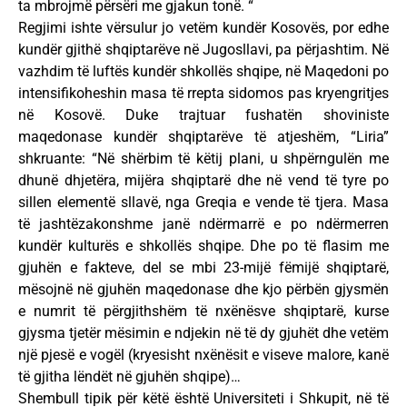
ta mbrojmë përsëri me gjakun tonë. “
Regjimi ishte vërsulur jo vetëm kundër Kosovës, por edhe
kundër gjithë shqiptarëve në Jugosllavi, pa përjashtim. Në
vazhdim të luftës kundër shkollës shqipe, në Maqedoni po
intensifikoheshin masa të rrepta sidomos pas kryengritjes
në Kosovë. Duke trajtuar fushatën shoviniste
maqedonase kundër shqiptarëve të atjeshëm, “Liria”
shkruante: “Në shërbim të këtij plani, u shpërngulën me
dhunë dhjetëra, mijëra shqiptarë dhe në vend të tyre po
sillen elementë sllavë, nga Greqia e vende të tjera. Masa
të jashtëzakonshme janë ndërmarrë e po ndërmerren
kundër kulturës e shkollës shqipe. Dhe po të flasim me
gjuhën e fakteve, del se mbi 23-mijë fëmijë shqiptarë,
mësojnë në gjuhën maqedonase dhe kjo përbën gjysmën
e numrit të përgjithshëm të nxënësve shqiptarë, kurse
gjysma tjetër mësimin e ndjekin në të dy gjuhët dhe vetëm
një pjesë e vogël (kryesisht nxënësit e viseve malore, kanë
të gjitha lëndët në gjuhën shqipe)…
Shembull tipik për këtë është Universiteti i Shkupit, në të