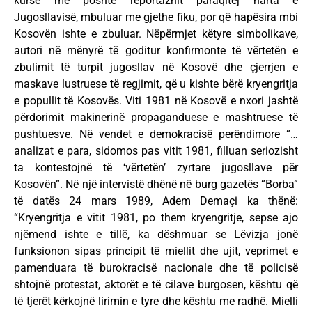
kurse më poshtë reportazhit paraqitej harta e
Jugosllavisë, mbuluar me gjethe fiku, por që hapësira mbi
Kosovën ishte e zbuluar. Nëpërmjet këtyre simbolikave,
autori në mënyrë të goditur konfirmonte të vërtetën e
zbulimit të turpit jugosllav në Kosovë dhe çjerrjen e
maskave lustruese të regjimit, që u kishte bërë kryengritja
e popullit të Kosovës. Viti 1981 në Kosovë e nxori jashtë
përdorimit makinerinë propaganduese e mashtruese të
pushtuesve. Në vendet e demokracisë perëndimore “…
analizat e para, sidomos pas vitit 1981, filluan seriozisht
ta kontestojnë të ‘vërtetën’ zyrtare jugosllave për
Kosovën”. Në një intervistë dhënë në burg gazetës “Borba”
të datës 24 mars 1989, Adem Demaçi ka thënë:
“Kryengritja e vitit 1981, po them kryengritje, sepse ajo
njëmend ishte e tillë, ka dëshmuar se Lëvizja jonë
funksionon sipas principit të miellit dhe ujit, veprimet e
pamenduara të burokracisë nacionale dhe të policisë
shtojnë protestat, aktorët e të cilave burgosen, kështu që
të tjerët kërkojnë lirimin e tyre dhe kështu me radhë. Mielli