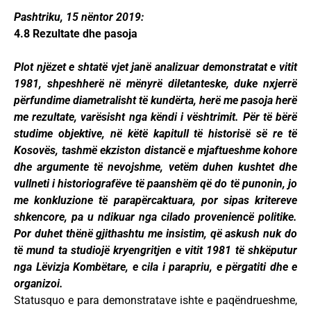
Pashtriku, 15 nëntor 2019:
4.8 Rezultate dhe pasoja
Plot njëzet e shtatë vjet janë analizuar demonstratat e vitit
1981, shpeshherë në mënyrë diletanteske, duke nxjerrë
përfundime diametralisht të kundërta, herë me pasoja herë
me rezultate, varësisht nga këndi i vështrimit. Për të bërë
studime objektive, në këtë kapitull të historisë së re të
Kosovës, tashmë ekziston distancë e mjaftueshme kohore
dhe argumente të nevojshme, vetëm duhen kushtet dhe
vullneti i historiografëve të paanshëm që do të punonin, jo
me konkluzione të parapërcaktuara, por sipas kritereve
shkencore, pa u ndikuar nga cilado proveniencë politike.
Por duhet thënë gjithashtu me insistim, që askush nuk do
të mund ta studiojë kryengritjen e vitit 1981 të shkëputur
nga Lëvizja Kombëtare, e cila i parapriu, e përgatiti dhe e
organizoi.
Statusquo e para demonstratave ishte e paqëndrueshme,