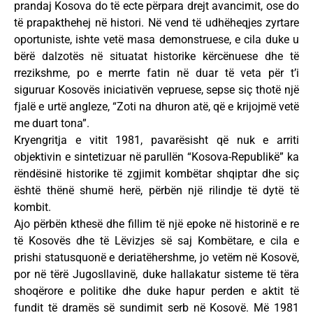
prandaj Kosova do të ecte përpara drejt avancimit, ose do
të prapakthehej në histori. Në vend të udhëheqjes zyrtare
oportuniste, ishte vetë masa demonstruese, e cila duke u
bërë dalzotës në situatat historike kërcënuese dhe të
rrezikshme, po e merrte fatin në duar të veta për t’i
siguruar Kosovës iniciativën vepruese, sepse siç thotë një
fjalë e urtë angleze, “Zoti na dhuron atë, që e krijojmë vetë
me duart tona”.
Kryengritja e vitit 1981, pavarësisht që nuk e arriti
objektivin e sintetizuar në parullën “Kosova-Republikë” ka
rëndësinë historike të zgjimit kombëtar shqiptar dhe siç
është thënë shumë herë, përbën një rilindje të dytë të
kombit.
Ajo përbën kthesë dhe fillim të një epoke në historinë e re
të Kosovës dhe të Lëvizjes së saj Kombëtare, e cila e
prishi statusquonë e deriatëhershme, jo vetëm në Kosovë,
por në tërë Jugosllavinë, duke hallakatur sisteme të tëra
shoqërore e politike dhe duke hapur perden e aktit të
fundit të dramës së sundimit serb në Kosovë. Më 1981