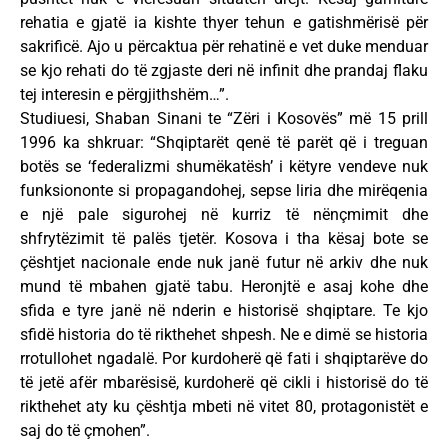
rehatia e gjatë ia kishte thyer tehun e gatishmërisë për
sakrificë. Ajo u përcaktua për rehatinë e vet duke menduar
se kjo rehati do të zgjaste deri në infinit dhe prandaj flaku
tej interesin e përgjithshëm…”.
Studiuesi, Shaban Sinani te “Zëri i Kosovës” më 15 prill
1996 ka shkruar: “Shqiptarët qenë të parët që i treguan
botës se ‘federalizmi shumëkatësh’ i këtyre vendeve nuk
funksiononte si propagandohej, sepse liria dhe mirëqenia
e një pale sigurohej në kurriz të nënçmimit dhe
shfrytëzimit të palës tjetër. Kosova i tha kësaj bote se
çështjet nacionale ende nuk janë futur në arkiv dhe nuk
mund të mbahen gjatë tabu. Heronjtë e asaj kohe dhe
sfida e tyre janë në nderin e historisë shqiptare. Te kjo
sfidë historia do të rikthehet shpesh. Ne e dimë se historia
rrotullohet ngadalë. Por kurdoherë që fati i shqiptarëve do
të jetë afër mbarësisë, kurdoherë që cikli i historisë do të
rikthehet aty ku çështja mbeti në vitet 80, protagonistët e
saj do të çmohen”.