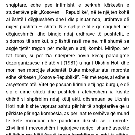
shqiptare, edhe pse intimisht e përkrah kërkesën e
studentëve për ,,Kosovën – Republikë”, në të njëjtën kohë
ai është i dëgjueshëm dhe i disiplinuar ndaj urdhrave që
nxjerr pushteti – shteti. Një sjellje e tillë që shquhet për
dëgjueshmëri dhe bindje ndaj urdhrave të pushtetit, e
sidomos të armikut, siç është rasti me ne, më shumë se
asgjë tjetër tregon për molisjen e atij kombi. Mirëpo, për
fat tonin, si për t’ia ndërprerë hovin kësaj paradigme
dezorganizuese, në atë vit (1981) u ngrit Ukshin Hoti dhe
mori nën mbrojtje studentët. Duke mbrojtur ata, mbronte
edhe kërkesën ,,Kosova-Republikë”. Për më tepër, ai edhe e
arsyetonte atë. Vitet që pasuan lirimin e tij nga burgu, e që
siç e dimë shteti dhe pushteti i atëhershëm ia kishte
dhënë si shpërblim ndaj këtij akti, dëshmuan se Ukshin
Hoti nuk kishte vepruar ashtu për hir të shqiptarëve që u
përkiste për nga kombësia, as për inat të serbëve që mund
të ketë menduar dhe pandehur dikush se i urrente.
Zhvillimi i mëvonshëm i ngjarjeve ndriçoi shumë aspekte