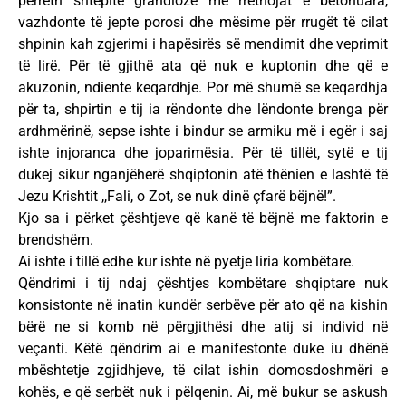
përreth shtëpitë grandioze me rrethojat e betonuara,
vazhdonte të jepte porosi dhe mësime për rrugët të cilat
shpinin kah zgjerimi i hapësirës së mendimit dhe veprimit
të lirë. Për të gjithë ata që nuk e kuptonin dhe që e
akuzonin, ndiente keqardhje. Por më shumë se keqardhja
për ta, shpirtin e tij ia rëndonte dhe lëndonte brenga për
ardhmërinë, sepse ishte i bindur se armiku më i egër i saj
ishte injoranca dhe joparimësia. Për të tillët, sytë e tij
dukej sikur nganjëherë shqiptonin atë thënien e lashtë të
Jezu Krishtit ,,Fali, o Zot, se nuk dinë çfarë bëjnë!”.
Kjo sa i përket çështjeve që kanë të bëjnë me faktorin e
brendshëm.
Ai ishte i tillë edhe kur ishte në pyetje liria kombëtare.
Qëndrimi i tij ndaj çështjes kombëtare shqiptare nuk
konsistonte në inatin kundër serbëve për ato që na kishin
bërë ne si komb në përgjithësi dhe atij si individ në
veçanti. Këtë qëndrim ai e manifestonte duke iu dhënë
mbështetje zgjidhjeve, të cilat ishin domosdoshmëri e
kohës, e që serbët nuk i pëlqenin. Ai, më bukur se askush