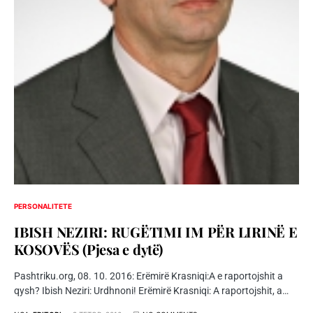
PERSONALITETE
IBISH NEZIRI: RUGËTIMI IM PËR LIRINË E
KOSOVËS (Pjesa e dytë)
Pashtriku.org, 08. 10. 2016: Erëmirë Krasniqi:A e raportojshit a
qysh? Ibish Neziri: Urdhnoni! Erëmirë Krasniqi: A raportojshit, a…