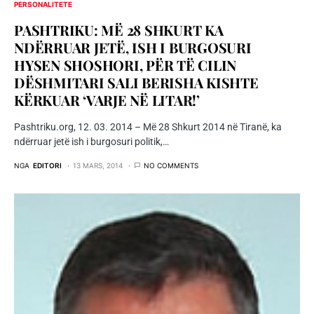
PERSONALITETE
PASHTRIKU: MË 28 SHKURT KA
NDËRRUAR JETË, ISH I BURGOSURI
HYSEN SHOSHORI, PËR TË CILIN
DËSHMITARI SALI BERISHA KISHTE
KËRKUAR ‘VARJE NË LITAR!’
Pashtriku.org, 12. 03. 2014 – Më 28 Shkurt 2014 në Tiranë, ka
ndërruar jetë ish i burgosuri politik,…
NGA
EDITORI
13 MARS, 2014
NO COMMENTS