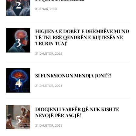
8 JANAR, 2026
HIGJIENA E DOBËT E DHËMBËVE MUND
TË TKURRË QENDRËN E KUJTESËS NË
TRURIN TUAJ!
21 DHJETOR, 2025
SI FUNKSIONON MENDJA JONË?!
21 DHJETOR, 2025
DIOGJENI I VARFËR QË NUK KISHTE
NEVOJË PËR ASGJË!
21 DHJETOR, 2025