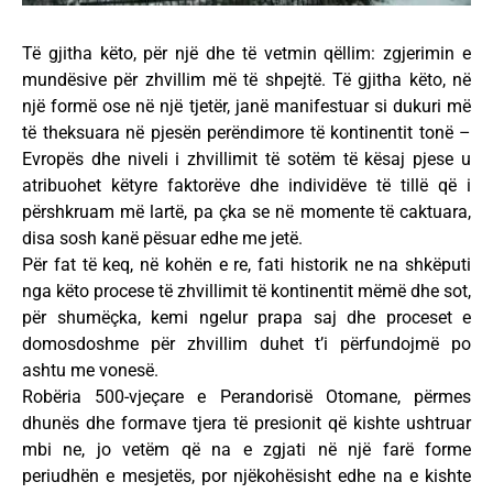
Të gjitha këto, për një dhe të vetmin qëllim: zgjerimin e
mundësive për zhvillim më të shpejtë. Të gjitha këto, në
një formë ose në një tjetër, janë manifestuar si dukuri më
të theksuara në pjesën perëndimore të kontinentit tonë –
Evropës dhe niveli i zhvillimit të sotëm të kësaj pjese u
atribuohet këtyre faktorëve dhe individëve të tillë që i
përshkruam më lartë, pa çka se në momente të caktuara,
disa sosh kanë pësuar edhe me jetë.
Për fat të keq, në kohën e re, fati historik ne na shkëputi
nga këto procese të zhvillimit të kontinentit mëmë dhe sot,
për shumëçka, kemi ngelur prapa saj dhe proceset e
domosdoshme për zhvillim duhet t’i përfundojmë po
ashtu me vonesë.
Robëria 500-vjeçare e Perandorisë Otomane, përmes
dhunës dhe formave tjera të presionit që kishte ushtruar
mbi ne, jo vetëm që na e zgjati në një farë forme
periudhën e mesjetës, por njëkohësisht edhe na e kishte