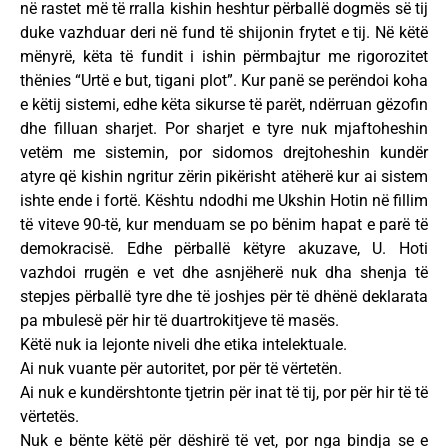
në rastet më të rralla kishin heshtur përballë dogmës së tij
duke vazhduar deri në fund të shijonin frytet e tij. Në këtë
mënyrë, këta të fundit i ishin përmbajtur me rigorozitet
thënies “Urtë e but, tigani plot”. Kur panë se perëndoi koha
e këtij sistemi, edhe këta sikurse të parët, ndërruan gëzofin
dhe filluan sharjet. Por sharjet e tyre nuk mjaftoheshin
vetëm me sistemin, por sidomos drejtoheshin kundër
atyre që kishin ngritur zërin pikërisht atëherë kur ai sistem
ishte ende i fortë. Kështu ndodhi me Ukshin Hotin në fillim
të viteve 90-të, kur menduam se po bënim hapat e parë të
demokracisë. Edhe përballë këtyre akuzave, U. Hoti
vazhdoi rrugën e vet dhe asnjëherë nuk dha shenja të
stepjes përballë tyre dhe të joshjes për të dhënë deklarata
pa mbulesë për hir të duartrokitjeve të masës.
Këtë nuk ia lejonte niveli dhe etika intelektuale.
Ai nuk vuante për autoritet, por për të vërtetën.
Ai nuk e kundërshtonte tjetrin për inat të tij, por për hir të të
vërtetës.
Nuk e bënte këtë për dëshirë të vet, por nga bindja se e