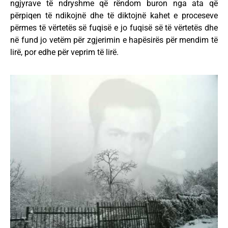
ngjyrave të ndryshme që rëndom buron nga ata që
përpiqen të ndikojnë dhe të diktojnë kahet e proceseve
përmes të vërtetës së fuqisë e jo fuqisë së të vërtetës dhe
në fund jo vetëm për zgjerimin e hapësirës për mendim të
lirë, por edhe për veprim të lirë.