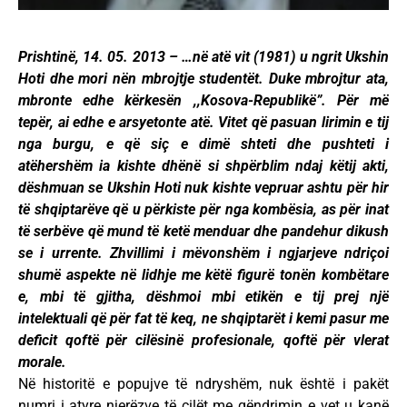
Prishtinë, 14. 05. 2013 – …në atë vit (1981) u ngrit Ukshin
Hoti dhe mori nën mbrojtje studentët. Duke mbrojtur ata,
mbronte edhe kërkesën ,,Kosova-Republikë”. Për më
tepër, ai edhe e arsyetonte atë. Vitet që pasuan lirimin e tij
nga burgu, e që siç e dimë shteti dhe pushteti i
atëhershëm ia kishte dhënë si shpërblim ndaj këtij akti,
dëshmuan se Ukshin Hoti nuk kishte vepruar ashtu për hir
të shqiptarëve që u përkiste për nga kombësia, as për inat
të serbëve që mund të ketë menduar dhe pandehur dikush
se i urrente. Zhvillimi i mëvonshëm i ngjarjeve ndriçoi
shumë aspekte në lidhje me këtë figurë tonën kombëtare
e, mbi të gjitha, dëshmoi mbi etikën e tij prej një
intelektuali që për fat të keq, ne shqiptarët i kemi pasur me
deficit qoftë për cilësinë profesionale, qoftë për vlerat
morale.
Në historitë e popujve të ndryshëm, nuk është i pakët
numri i atyre njerëzve të cilët me qëndrimin e vet u kanë