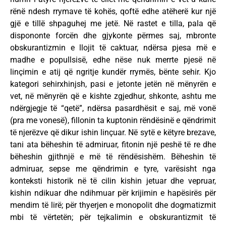
rënë ndesh rrymave të kohës, qoftë edhe atëherë kur një
gjë e tillë shpaguhej me jetë. Në rastet e tilla, pala që
dispononte forcën dhe gjykonte përmes saj, mbronte
obskurantizmin e llojit të caktuar, ndërsa pjesa më e
madhe e popullsisë, edhe nëse nuk merrte pjesë në
linçimin e atij që ngritje kundër rrymës, bënte sehir. Kjo
kategori sehirxhinjsh, pasi e jetonte jetën në mënyrën e
vet, në mënyrën që e kishte zgjedhur, shkonte, ashtu me
ndërgjegje të “qetë”, ndërsa pasardhësit e saj, më vonë
(pra me vonesë), fillonin ta kuptonin rëndësinë e qëndrimit
të njerëzve që dikur ishin linçuar. Në sytë e këtyre brezave,
tani ata bëheshin të admiruar, fitonin një peshë të re dhe
bëheshin gjithnjë e më të rëndësishëm. Bëheshin të
admiruar, sepse me qëndrimin e tyre, varësisht nga
konteksti historik në të cilin kishin jetuar dhe vepruar,
kishin ndikuar dhe ndihmuar për krijimin e hapësirës për
mendim të lirë; për thyerjen e monopolit dhe dogmatizmit
mbi të vërtetën; për tejkalimin e obskurantizmit të