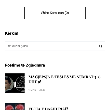
Shiko Komentet (0)
Kërkim
Postime të Zgjedhura
MAGJEPSJA E TESLËS ME NUMRAT 3, 6
DHE 9!
1 MARS, 2026
FUQIA E DASHURISË!