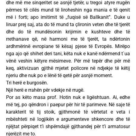
dhe më me sinqeritet se asnjë tjetër, u tregoi atyre rrugën
përmes të cilës mund të liroheshin nga mania e të qenit
më i forti; apo imitimit të ,,fuqisë së Ballkanit”. Duke u
liruar prej saj, ata do të mund ta çlironin veten dhe të tjerët
dhe do të mundësonin krijimin e kushteve dhe të
rrethanave që, në harmoni me të tjerët, ta ndërtonin
ardhmërinë evropiane të kësaj pjese të Evropës. Mirëpo
nga ajo që shihet deri tani, këta nuk e kanë ndërmend t`ua
vënë veshin këtyre mësimeve. Për më tepër dhe për më
keq, aktivizuan gjithë mjetet policore në ndjekje të këtij
njeriu dhe nuk po e lënë të qetë për asnjë moment.
Tri herë e burgosën.
Një herë e rrahën për vdekje në rrugë.
Por as këto masa prof. Hotin nuk e ligështuan. Ai, edhe
më tej, po qëndron i paepur për hir të parimeve. Në saje të
karakterit të tij stoik, gjithmonë të vërtetat e veta i
mbështeti në logjikën e argumenteve shkencore dhe të
njëjtat përpiqet t’i shpërndajë gjithandej për t’i armatosur
njerëzit me to.