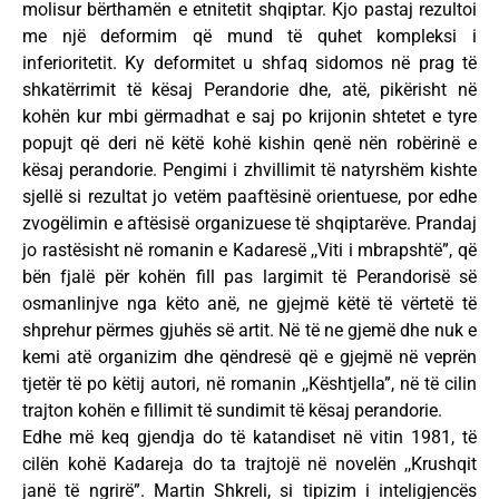
molisur bërthamën e etnitetit shqiptar. Kjo pastaj rezultoi
me një deformim që mund të quhet kompleksi i
inferioritetit. Ky deformitet u shfaq sidomos në prag të
shkatërrimit të kësaj Perandorie dhe, atë, pikërisht në
kohën kur mbi gërmadhat e saj po krijonin shtetet e tyre
popujt që deri në këtë kohë kishin qenë nën robërinë e
kësaj perandorie. Pengimi i zhvillimit të natyrshëm kishte
sjellë si rezultat jo vetëm paaftësinë orientuese, por edhe
zvogëlimin e aftësisë organizuese të shqiptarëve. Prandaj
jo rastësisht në romanin e Kadaresë ,,Viti i mbrapshtë”, që
bën fjalë për kohën fill pas largimit të Perandorisë së
osmanlinjve nga këto anë, ne gjejmë këtë të vërtetë të
shprehur përmes gjuhës së artit. Në të ne gjemë dhe nuk e
kemi atë organizim dhe qëndresë që e gjejmë në veprën
tjetër të po këtij autori, në romanin ,,Kështjella”, në të cilin
trajton kohën e fillimit të sundimit të kësaj perandorie.
Edhe më keq gjendja do të katandiset në vitin 1981, të
cilën kohë Kadareja do ta trajtojë në novelën ,,Krushqit
janë të ngrirë”. Martin Shkreli, si tipizim i inteligjencës