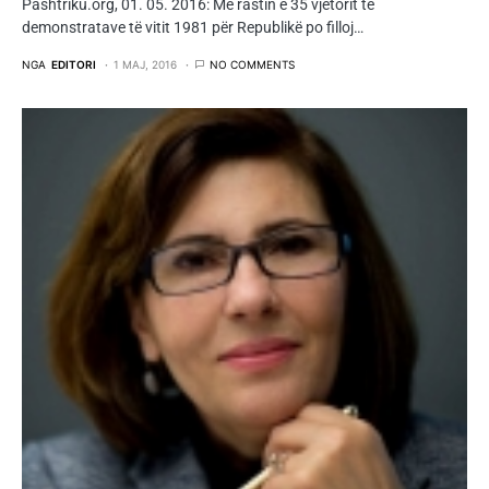
Pashtriku.org, 01. 05. 2016: Me rastin e 35 vjetorit të
demonstratave të vitit 1981 për Republikë po filloj…
NGA
EDITORI
1 MAJ, 2016
NO COMMENTS