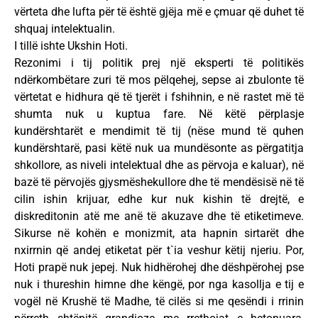
vërteta dhe lufta për të është gjëja më e çmuar që duhet të
shquaj intelektualin.
I tillë ishte Ukshin Hoti.
Rezonimi i tij politik prej një eksperti të politikës
ndërkombëtare zuri të mos pëlqehej, sepse ai zbulonte të
vërtetat e hidhura që të tjerët i fshihnin, e në rastet më të
shumta nuk u kuptua fare. Në këtë përplasje
kundërshtarët e mendimit të tij (nëse mund të quhen
kundërshtarë, pasi këtë nuk ua mundësonte as përgatitja
shkollore, as niveli intelektual dhe as përvoja e kaluar), në
bazë të përvojës gjysmëshekullore dhe të mendësisë në të
cilin ishin krijuar, edhe kur nuk kishin të drejtë, e
diskreditonin atë me anë të akuzave dhe të etiketimeve.
Sikurse në kohën e monizmit, ata hapnin sirtarët dhe
nxirrnin që andej etiketat për t`ia veshur këtij njeriu. Por,
Hoti prapë nuk jepej. Nuk hidhërohej dhe dëshpërohej pse
nuk i thureshin himne dhe këngë, por nga kasollja e tij e
vogël në Krushë të Madhe, të cilës si me qesëndi i rrinin