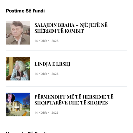
Postime Së Fundi
SALAJDIN BRAHA – NJЁ JETЁ NЁ
SHЁRBIM TЁ KOMBIT
14 KORRIK, 2026
LINDJA E LRSHJ
14 KORRIK, 2026
PËRMENDJET MË TË HERSHME TË
SHQIPTARËVE DHE TË SHQIPES
14 KORRIK, 2026