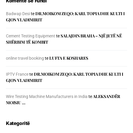
Komente Së Fundi
DR.MOIKOM ZEQO: KARL TOPIA DHE KULTI I
Badwap Desi
te
GJON VLADIMIRIT
SALAJDIN BRAHA – NJЁ JETЁ NЁ
Cement Testing Equipment
te
SHЁRBIM TЁ KOMBIT
LUFTA E KOSHARES
online travel booking
te
DR.MOIKOM ZEQO: KARL TOPIA DHE KULTI I
IPTV France
te
GJON VLADIMIRIT
ALEKSANDËR
Wire Testing Machine Manufacturers in India
te
MOISIU …
Kategoritë