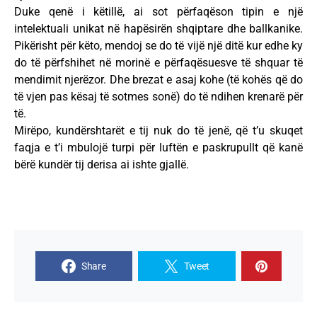
Duke qenë i këtillë, ai sot përfaqëson tipin e një
intelektuali unikat në hapësirën shqiptare dhe ballkanike.
Pikërisht për këto, mendoj se do të vijë një ditë kur edhe ky
do të përfshihet në morinë e përfaqësuesve të shquar të
mendimit njerëzor. Dhe brezat e asaj kohe (të kohës që do
të vjen pas kësaj të sotmes sonë) do të ndihen krenarë për
të.
Mirëpo, kundërshtarët e tij nuk do të jenë, që t’u skuqet
faqja e t’i mbulojë turpi për luftën e paskrupullt që kanë
bërë kundër tij derisa ai ishte gjallë.
Share
Tweet