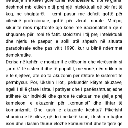
në lidhje me këtë figurë tonën kombëtare e, mbi të gjitha,
dëshmoi mbi etikën e tij prej një intelektuali që për fat të
keq, ne shqiptarët i kemi pasur me deficit qoftë për
cilësinë profesionale, qoftë për vlerat morale. Mirëpo,
sikur të mos mjaftonte ajo kohë me iracionalitetin që e
shquante, për ironi të fatit, stoicizmi i tij prej intelektuali
dhe njeriu të paepur, e solli atë shpesh në situata
paradoksale edhe pas vitit 1990, kur u bënë ndërrimet
demokratike.
Derisa në kohën e monizmit e cilësonin dhe vlerësonin si
,,armik” të sistemit dhe të popullit, më vonë, nën ndikimin
e të njëjtëve, atë do ta akuzonin për ithtarë të sistemit të
përmbysur. Por, Ukshin Hoti, përkundër këtyre akuzave,
ngeli i tillë çfarë ishte. I pathyer dhe i panënshtruar, edhe
atëherë kur individë dhe qarqe të caktuar me sjellje prej
kameleoni e akuzonin për ,,komunist” dhe ithtar të
komunizmit. Dhe kush e akuzonte kështu? Pikërisht
shumica e të cilëve, që deri në këtë kohë, i kishin mbajtur
ison dhe i kishin thurur elozhe komunizmit dhe të tjerë që