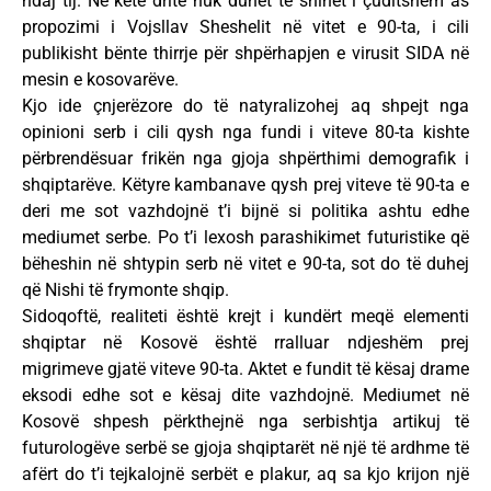
ndaj tij. Në këtë dritë nuk duhet të shihet i çuditshëm as
propozimi i Vojsllav Sheshelit në vitet e 90-ta, i cili
publikisht bënte thirrje për shpërhapjen e virusit SIDA në
mesin e kosovarëve.
Kjo ide çnjerëzore do të natyralizohej aq shpejt nga
opinioni serb i cili qysh nga fundi i viteve 80-ta kishte
përbrendësuar frikën nga gjoja shpërthimi demografik i
shqiptarëve. Këtyre kambanave qysh prej viteve të 90-ta e
deri me sot vazhdojnë t’i bijnë si politika ashtu edhe
mediumet serbe. Po t’i lexosh parashikimet futuristike që
bëheshin në shtypin serb në vitet e 90-ta, sot do të duhej
që Nishi të frymonte shqip.
Sidoqoftë, realiteti është krejt i kundërt meqë elementi
shqiptar në Kosovë është rralluar ndjeshëm prej
migrimeve gjatë viteve 90-ta. Aktet e fundit të kësaj drame
eksodi edhe sot e kësaj dite vazhdojnë. Mediumet në
Kosovë shpesh përkthejnë nga serbishtja artikuj të
futurologëve serbë se gjoja shqiptarët në një të ardhme të
afërt do t’i tejkalojnë serbët e plakur, aq sa kjo krijon një