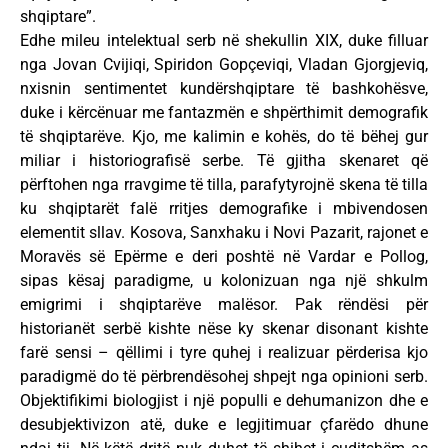
shqiptare”.
Edhe mileu intelektual serb në shekullin XIX, duke filluar
nga Jovan Cvijiqi, Spiridon Gopçeviqi, Vladan Gjorgjeviq,
nxisnin sentimentet kundërshqiptare të bashkohësve,
duke i kërcënuar me fantazmën e shpërthimit demografik
të shqiptarëve. Kjo, me kalimin e kohës, do të bëhej gur
miliar i historiografisë serbe. Të gjitha skenaret që
përftohen nga rravgime të tilla, parafytyrojnë skena të tilla
ku shqiptarët falë rritjes demografike i mbivendosen
elementit sllav. Kosova, Sanxhaku i Novi Pazarit, rajonet e
Moravës së Epërme e deri poshtë në Vardar e Pollog,
sipas kësaj paradigme, u kolonizuan nga një shkulm
emigrimi i shqiptarëve malësor. Pak rëndësi për
historianët serbë kishte nëse ky skenar disonant kishte
farë sensi – qëllimi i tyre quhej i realizuar përderisa kjo
paradigmë do të përbrendësohej shpejt nga opinioni serb.
Objektifikimi biologjist i një populli e dehumanizon dhe e
desubjektivizon atë, duke e legjitimuar çfarëdo dhune