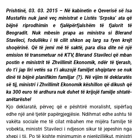
Prishtinë, 03. 03. 2015 – Në kabinetin e Qeverisë së Isa
Mustafës nuk janë veç ministrat e Listës ‘Srpska’ ata që
bëjnë riprodhimin e fjalëpërfjalshëm të fjalorit të
Beogradit. Nuk mbesin prapa as ministra si Blerand
Stavileci, fodullëku i të cilit shkon aq larg sa fyen krejt
shoqërinë. Që të jemi më të saktë, para disa dite në një
emision të transmetuar në KTV, Blerand Stavileci që mban
postin e ministrit të Zhvillimit Ekonomik, ndër të tjerash,
do t’i jap liri vetës sa t’i akuzojë familjet shqiptare se nuk
dinë të bëjnë planifikim familjar (?). Në vijim të deklaratës
së tij, ministri i Zhvillimit Ekonomik këshillon që dikush që
ka 300 euro të ardhura nuk duhet të krijojë familje shtatë-
anëtarëshe!
Kjo deklaratë, përveç që e pështirë moralisht, sipërfaq
edhe një anë tjetër papërgjegjësie. Ndihmat edhe ashtu të
vakëta sociale me të cilat mbahen me mijëra familje të
vobekta, ministri Stavileci i ndjeson sikur të jepeshin nga
xhepi i tij. Po të kishte minimumin e njerëzillëkut, ministri