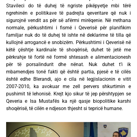
Stavileci do të duhej të ngriste pikëpyetje mbi tërë
ngrehinën e politikave të padrejta qeveritare që nuk i
sigurojnë vendit as për së afërmi mirëqenie. Në rrethana
normale, përkushtimi i fismë i Qeverisë për planifikim
familjar nuk do të duhej të ishte në deklarime të tilla që
kullojnë arrogancë e snobizëm. Përkushtimi i Qeverisë në
këtë çështje kardinale të shoqërisë, duhet të jetë me
përkrahje të fortë në formë shtesash e alimentacionesh
për të porsalindurit dhe nënat. Nuk duhet t’i ik
mbamendjes tonë fakti që është partia, pjesë e të cilës
është edhe Blerandi, ajo e cila në legjislacionin e vitit
2007-2010, ka avokuar me zell pervers shkurtimin e
pushimit të lehonisë. Krejt kjo sikur të jep përshtypjen se
Qeveria e Isa Mustafës ka një qasje biopolitike karshi
shoqërisë, të cilën e ndjeson thjesht si tepricë humane.