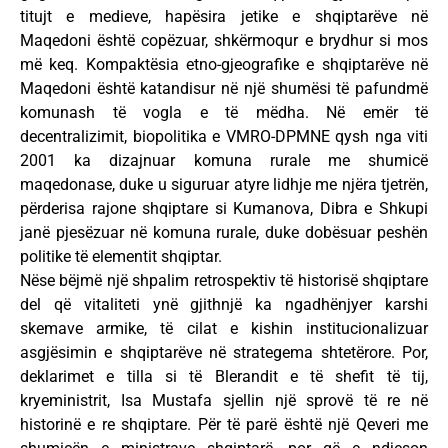
titujt e medieve, hapësira jetike e shqiptarëve në
Maqedoni është copëzuar, shkërmoqur e brydhur si mos
më keq. Kompaktësia etno-gjeografike e shqiptarëve në
Maqedoni është katandisur në një shumësi të pafundmë
komunash të vogla e të mëdha. Në emër të
decentralizimit, biopolitika e VMRO-DPMNE qysh nga viti
2001 ka dizajnuar komuna rurale me shumicë
maqedonase, duke u siguruar atyre lidhje me njëra tjetrën,
përderisa rajone shqiptare si Kumanova, Dibra e Shkupi
janë pjesëzuar në komuna rurale, duke dobësuar peshën
politike të elementit shqiptar.
Nëse bëjmë një shpalim retrospektiv të historisë shqiptare
del që vitaliteti ynë gjithnjë ka ngadhënjyer karshi
skemave armike, të cilat e kishin institucionalizuar
asgjësimin e shqiptarëve në strategema shtetërore. Por,
deklarimet e tilla si të Blerandit e të shefit të tij,
kryeministrit, Isa Mustafa sjellin një sprovë të re në
historinë e re shqiptare. Për të parë është një Qeveri me