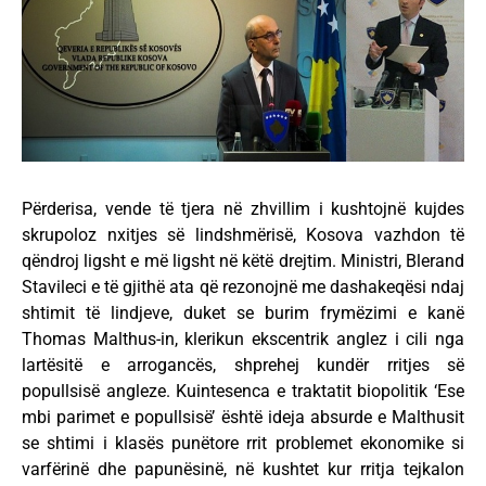
Përderisa, vende të tjera në zhvillim i kushtojnë kujdes
skrupoloz nxitjes së lindshmërisë, Kosova vazhdon të
qëndroj ligsht e më ligsht në këtë drejtim. Ministri, Blerand
Stavileci e të gjithë ata që rezonojnë me dashakeqësi ndaj
shtimit të lindjeve, duket se burim frymëzimi e kanë
Thomas Malthus-in, klerikun ekscentrik anglez i cili nga
lartësitë e arrogancës, shprehej kundër rritjes së
popullsisë angleze. Kuintesenca e traktatit biopolitik ‘Ese
mbi parimet e popullsisë’ është ideja absurde e Malthusit
se shtimi i klasës punëtore rrit problemet ekonomike si
varfërinë dhe papunësinë, në kushtet kur rritja tejkalon