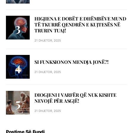
HIGJIENA E DOBËT E DHËMBËVE MUND
TË TKURRË QENDRËN E KUJTESËS NË
TRURIN TUAJ!
21 DHJETOR, 2025
SI FUNKSIONON MENDJA JONË?!
21 DHJETOR, 2025
DIOGJENI I VARFËR QË NUK KISHTE
NEVOJË PËR ASGJË!
21 DHJETOR, 2025
Postime Së Fundi