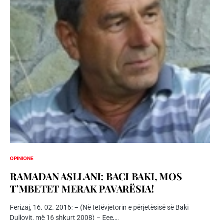
OPINIONE
RAMADAN ASLLANI: BACI BAKI, MOS
T’MBETET MERAK PAVARËSIA!
Ferizaj, 16. 02. 2016: – (Në tetëvjetorin e përjetësisë së Baki
Dullovit, më 16 shkurt 2008) – Eee,…