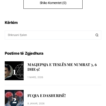
Shiko Komentet (0)
Kërkim
Postime të Zgjedhura
MAGJEPSJA E TESLËS ME NUMRAT 3, 6
DHE 9!
1 MARS, 2026
FUQIA E DASHURISË!
8 JANAR, 2026