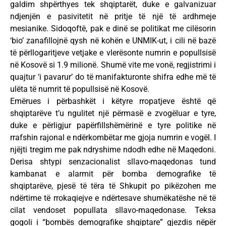
galdim shpërthyes tek shqiptarët, duke e galvanizuar
ndjenjën e pasivitetit në pritje të një të ardhmeje
mesianike. Sidoqoftë, pak e dinë se politikat me cilësorin
‘bio’ zanafillojnë qysh në kohën e UNMIK-ut, i cili në bazë
të përllogaritjeve vetjake e vlerësonte numrin e popullsisë
në Kosovë si 1.9 milionë. Shumë vite me vonë, regjistrimi i
quajtur ‘i pavarur’ do të manifakturonte shifra edhe më të
ulëta të numrit të popullsisë në Kosovë.
Emërues i përbashkët i këtyre rropatjeve është që
shqiptarëve t’u ngulitet një përmasë e zvogëluar e tyre,
duke e përligjur papërfillshëmërinë e tyre politike në
rrafshin rajonal e ndërkombëtar me gjoja numrin e vogël. I
njëjti tregim me pak ndryshime ndodh edhe në Maqedoni.
Derisa shtypi senzacionalist sllavo-maqedonas tund
kambanat e alarmit për bomba demografike të
shqiptarëve, pjesë të tëra të Shkupit po pikëzohen me
ndërtime të rrokaqiejve e ndërtesave shumëkatëshe në të
cilat vendoset popullata sllavo-maqedonase. Teksa
gogoli i “bombës demografike shqiptare” gjezdis nëpër