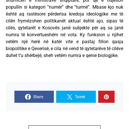
shumicën e ministrave shqiptarë, por që e ndjeson
popullin si kategori “numër” dhe “turmë”. Mbase kjo nuk
është aq rastësore përderisa kredoja ideologjike me të
cilën frymëzohen politikanët aktual është ajo, sipas të
cilës, qytetarët e Kosovës janë subjekte për aq sa janë
numra të konvertueshëm në vota. Ky funksion u njihet
vetëm një herë në katër vite e pastaj fillon qasja
biopolitike e Qeverisë, e cila në vend të qytetarëve të cilëve
duhet t’u shërbejë, sheh vetëm numra e qenie biologjike.
Share
Tweet