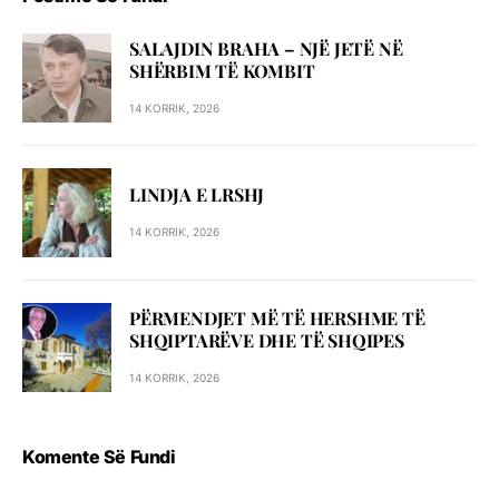
SALAJDIN BRAHA – NJЁ JETЁ NЁ
SHЁRBIM TЁ KOMBIT
14 KORRIK, 2026
LINDJA E LRSHJ
14 KORRIK, 2026
PËRMENDJET MË TË HERSHME TË
SHQIPTARËVE DHE TË SHQIPES
14 KORRIK, 2026
Komente Së Fundi