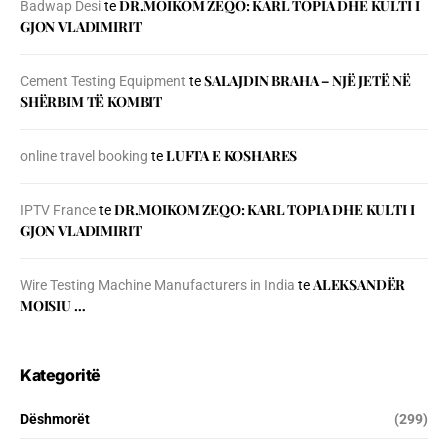
DR.MOIKOM ZEQO: KARL TOPIA DHE KULTI I
Badwap Desi
te
GJON VLADIMIRIT
SALAJDIN BRAHA – NJЁ JETЁ NЁ
Cement Testing Equipment
te
SHЁRBIM TЁ KOMBIT
LUFTA E KOSHARES
online travel booking
te
DR.MOIKOM ZEQO: KARL TOPIA DHE KULTI I
IPTV France
te
GJON VLADIMIRIT
ALEKSANDËR
Wire Testing Machine Manufacturers in India
te
MOISIU …
Kategoritë
Dëshmorët
(299)