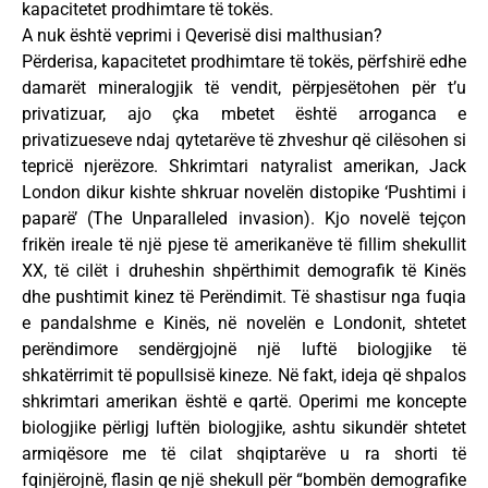
kapacitetet prodhimtare të tokës.
A nuk është veprimi i Qeverisë disi malthusian?
Përderisa, kapacitetet prodhimtare të tokës, përfshirë edhe
damarët mineralogjik të vendit, përpjesëtohen për t’u
privatizuar, ajo çka mbetet është arroganca e
privatizueseve ndaj qytetarëve të zhveshur që cilësohen si
tepricë njerëzore. Shkrimtari natyralist amerikan, Jack
London dikur kishte shkruar novelën distopike ‘Pushtimi i
paparë’ (The Unparalleled invasion). Kjo novelë tejçon
frikën ireale të një pjese të amerikanëve të fillim shekullit
XX, të cilët i druheshin shpërthimit demografik të Kinës
dhe pushtimit kinez të Perëndimit. Të shastisur nga fuqia
e pandalshme e Kinës, në novelën e Londonit, shtetet
perëndimore sendërgjojnë një luftë biologjike të
shkatërrimit të popullsisë kineze. Në fakt, ideja që shpalos
shkrimtari amerikan është e qartë. Operimi me koncepte
biologjike përligj luftën biologjike, ashtu sikundër shtetet
armiqësore me të cilat shqiptarëve u ra shorti të
fqinjërojnë, flasin qe një shekull për “bombën demografike