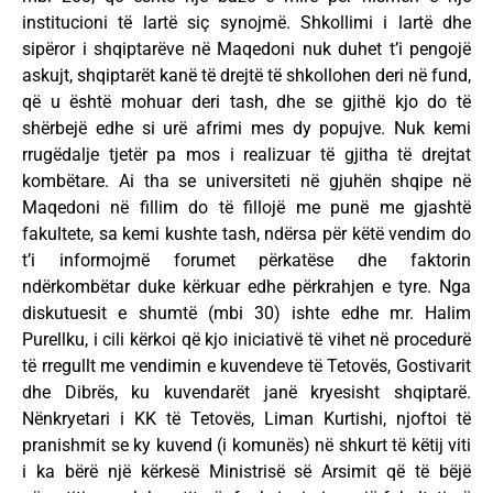
institucioni të lartë siç synojmë. Shkollimi i lartë dhe
sipëror i shqiptarëve në Maqedoni nuk duhet t’i pengojë
askujt, shqiptarët kanë të drejtë të shkollohen deri në fund,
që u është mohuar deri tash, dhe se gjithë kjo do të
shërbejë edhe si urë afrimi mes dy popujve. Nuk kemi
rrugëdalje tjetër pa mos i realizuar të gjitha të drejtat
kombëtare. Ai tha se universiteti në gjuhën shqipe në
Maqedoni në fillim do të fillojë me punë me gjashtë
fakultete, sa kemi kushte tash, ndërsa për këtë vendim do
t’i informojmë forumet përkatëse dhe faktorin
ndërkombëtar duke kërkuar edhe përkrahjen e tyre. Nga
diskutuesit e shumtë (mbi 30) ishte edhe mr. Halim
Purellku, i cili kërkoi që kjo iniciativë të vihet në procedurë
të rregullt me vendimin e kuvendeve të Tetovës, Gostivarit
dhe Dibrës, ku kuvendarët janë kryesisht shqiptarë.
Nënkryetari i KK të Tetovës, Liman Kurtishi, njoftoi të
pranishmit se ky kuvend (i komunës) në shkurt të këtij viti
i ka bërë një kërkesë Ministrisë së Arsimit që të bëjë