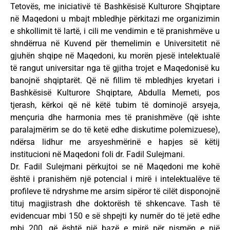
Tetovës, me iniciativë të Bashkësisë Kulturore Shqiptare
në Maqedoni u mbajt mbledhje përkitazi me organizimin
e shkollimit të lartë, i cili me vendimin e të pranishmëve u
shndërrua në Kuvend për themelimin e Universitetit në
gjuhën shqipe në Maqedoni, ku morën pjesë intelektualë
të rangut universitar nga të gjitha trojet e Maqedonisë ku
banojnë shqiptarët. Që në fillim të mbledhjes kryetari i
Bashkësisë Kulturore Shqiptare, Abdulla Memeti, pos
tjerash, kërkoi që në këtë tubim të dominojë arsyeja,
mençuria dhe harmonia mes të pranishmëve (që ishte
paralajmërim se do të ketë edhe diskutime polemizuese),
ndërsa lidhur me arsyeshmërinë e hapjes së këtij
institucioni në Maqedoni foli dr. Fadil Sulejmani.
Dr. Fadil Sulejmani përkujtoi se në Maqedoni me kohë
është i pranishëm një potencial i mirë i intelektualëve të
profileve të ndryshme me arsim sipëror të cilët disponojnë
tituj magjistrash dhe doktorësh të shkencave. Tash të
evidencuar mbi 150 e së shpejti ky numër do të jetë edhe
mbi 200, që është një bazë e mirë për nismën e një