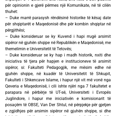
për opinionin e gjerë përmes një Komunikate, në të cilën
thuhet:
– Duke marrë parasysh rëndësinë historike të kësaj date
për shqiptarët e Maqedonisë dhe për kombin shqiptar në
përgjithësi;
– Duke konsideruar se ky Kuvend i hapi rrugë arsimit
sipëror në gjuhën shqipe në Republikën e Maqedonisë, me
themelimin e Universitetit të Tetovës;
– Duke konsideruar se ky hap i madh historik, nxiti dhe
iniciativa të tjera për hapjen e institucioneve të arsimit
sipëror, si: Fakulteti Pedagogjik, me mësim edhe në
gjuhën shqipe, në kuadër të Universitetit të Shkupit,
Fakulteti i Shkencave Islame, i hapur një vit më vonë nga
Qeveria e Maqedonisë, i cili ishte njëri nga 7 fakultetet e
parapara në përbërje të UT-së, Universiteti i Evropës
Juglindore, i hapur me iniciativën e komisionarit të
posaçëm të OBSE, Van Der Shtul, në përpjekje për gjetjen
e zgjidhjes për arsimin sipëror në gjuhën shqipe, si dhe