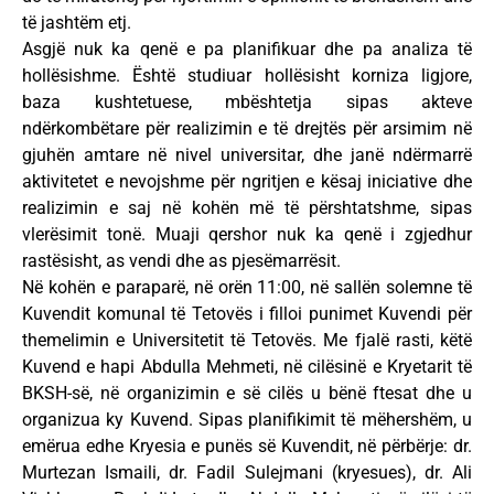
të jashtëm etj.
Asgjë nuk ka qenë e pa planifikuar dhe pa analiza të
hollësishme. Është studiuar hollësisht korniza ligjore,
baza kushtetuese, mbështetja sipas akteve
ndërkombëtare për realizimin e të drejtës për arsimim në
gjuhën amtare në nivel universitar, dhe janë ndërmarrë
aktivitetet e nevojshme për ngritjen e kësaj iniciative dhe
realizimin e saj në kohën më të përshtatshme, sipas
vlerësimit tonë. Muaji qershor nuk ka qenë i zgjedhur
rastësisht, as vendi dhe as pjesëmarrësit.
Në kohën e paraparë, në orën 11:00, në sallën solemne të
Kuvendit komunal të Tetovës i filloi punimet Kuvendi për
themelimin e Universitetit të Tetovës. Me fjalë rasti, këtë
Kuvend e hapi Abdulla Mehmeti, në cilësinë e Kryetarit të
BKSH-së, në organizimin e së cilës u bënë ftesat dhe u
organizua ky Kuvend. Sipas planifikimit të mëhershëm, u
emërua edhe Kryesia e punës së Kuvendit, në përbërje: dr.
Murtezan Ismaili, dr. Fadil Sulejmani (kryesues), dr. Ali