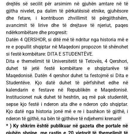
drejtës së secilit për arsimim në gjuhën amtare në të
gjitha nivelet, pa dalim të përkatësisë etnike, gjuhësore
dhe fetare, i kontribuon zhvillimit të përgjithshëm,
avancimit të lirive dhe të drejtave të njeriut, paqes
ndërkombëtare dhe progresit:
Datën 4 QERSHOR, si ditë më të ndritur nga historia më e
re e popullit shqiptar në Maqedoni propozon të shënohet
si festë kombëtare: DITA E STUDENTËVE.
Dita e themelimit të Universitetit të Tetovës, 4 Qershori,
duhet të jetë festë kombëtare e shqiptarëve të
Maqedonisë. Datën 4 qershor duhet ta festojmë si Dita e
Studentëve. Kjo datë duhet të përfshihet edhe në
kalendarin e festave në Republikën e Maqedonisë.
Institucionet nuk duhet të heshtin, aq më pak studentët,
sepse kjo festë i nderon ata dhe e nderon çdo shqiptar.
Kjo datë nga historia jonë më e re i bashkon të gjithë, i
nderon të gjithë, na bën të gjithëve të ndjehemi krenarë!
* ) Ky shkrim është publikuar në gazeta dhe portale në
gjuhën shqipe, me rastin e 20 vjetorit të themelimit të