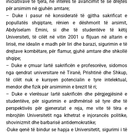
iniciativave të tjera, në interes të avancimit të së drejtës
për arsimim në gjuhën amtare;
– Duke i pasur në konsideratë të gjitha sakrificat e
popullatës shqiptare, rënien e dëshmorit të arsimit,
Abdylselam Emini, si dhe të studentëve të këtij
Universiteti, të cilët në vitin 2001 u flijuan në altarin e
lirisë, me idealin e madh për liri dhe barazi, sigurimin e të
drejtave kombëtare, për flamur, gjuhë amtare dhe shkollë
shqipe;
– Duke e çmuar lartë sakrificën e profesorëve, sidomos
nga qendrat universitare në Tiranë, Prishtinë dhe Shkup,
të cilët nuk e kursyen potencialin e tyre intelektual,
mendor dhe fizik për arsimimin e brezit të ri;
– Duke e vlerësuar lartë sakrificën dhe përgjegjësinë e
studentëve, për sigurimin e ardhmërisë së tyre dhe të
perspektivës për gjeneratat e reja, me vite të tëra e
mbrojtën Universitetit nga kthetrat e injorancës politike,
shovinizmit dhe barbarisë antidemokratike;
-Duke qenë të bindur se hapja e Universitetit, sigurimi i të