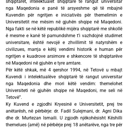
shqiptarët, intelektualët shqiptarë të rangut universitar
nga Maqedonia e panë të arsyeshme që të mbajnë
Kuvendin për ngritjen e iniciativës për themelimin e
Universitetit me mësim në gjuhën shqipe në Maqedoni.
Nga fakti se në këtë republikë mijëra shqiptarë me shkollë
ë mesme e kanë të pamundshme t’i vazhdojnë studimet
universitare, është nevojë e zhvillimit të natyrshëm e
civilizues, marrja e këtij vendimi historik e human për
ngritjen e kuadrove arsimore e shkencore të shqiptarëve
në Maqedoni në gjuhën e tyre amtare.
Për këtë shkak, më 4 qershor 1994, në Tetovë u mbajt
Kuvendi i intelektualëve shqiptarë të rangut universitar
nga Maqedonia dhe mori këtë vendim: themelohet
Universiteti në gjuhën shqipe në Maqedoni, me seli në
Tetovë”.
Ky Kuvend e zgjodhi Kryesinë e Universitetit, prej tre
anëtarësh, në përbërje: dr. Fadil Sulejmani, dr. Agni Dika
dhe dr. Murtezan Ismaili. U zgjodh njëkohësisht Këshilli
themelues (amë) në përbërje prej 18 anëtarëve, nga tre për