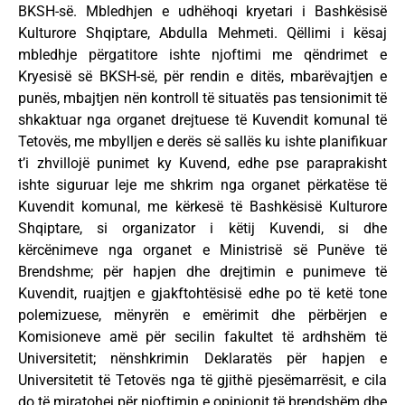
BKSH-së. Mbledhjen e udhëhoqi kryetari i Bashkësisë
Kulturore Shqiptare, Abdulla Mehmeti. Qëllimi i kësaj
mbledhje përgatitore ishte njoftimi me qëndrimet e
Kryesisë së BKSH-së, për rendin e ditës, mbarëvajtjen e
punës, mbajtjen nën kontroll të situatës pas tensionimit të
shkaktuar nga organet drejtuese të Kuvendit komunal të
Tetovës, me mbylljen e derës së sallës ku ishte planifikuar
t’i zhvillojë punimet ky Kuvend, edhe pse paraprakisht
ishte siguruar leje me shkrim nga organet përkatëse të
Kuvendit komunal, me kërkesë të Bashkësisë Kulturore
Shqiptare, si organizator i këtij Kuvendi, si dhe
kërcënimeve nga organet e Ministrisë së Punëve të
Brendshme; për hapjen dhe drejtimin e punimeve të
Kuvendit, ruajtjen e gjakftohtësisë edhe po të ketë tone
polemizuese, mënyrën e emërimit dhe përbërjen e
Komisioneve amë për secilin fakultet të ardhshëm të
Universitetit; nënshkrimin Deklaratës për hapjen e
Universitetit të Tetovës nga të gjithë pjesëmarrësit, e cila
do të miratohej për njoftimin e opinionit të brendshëm dhe