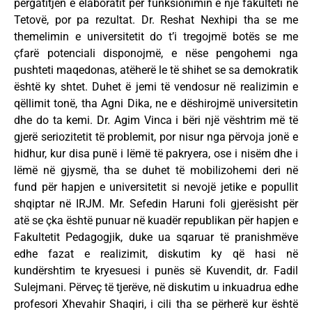
përgatitjen e elaboratit për funksionimin e një fakulteti në
Tetovë, por pa rezultat. Dr. Reshat Nexhipi tha se me
themelimin e universitetit do t’i tregojmë botës se me
çfarë potenciali disponojmë, e nëse pengohemi nga
pushteti maqedonas, atëherë le të shihet se sa demokratik
është ky shtet. Duhet ë jemi të vendosur në realizimin e
qëllimit tonë, tha Agni Dika, ne e dëshirojmë universitetin
dhe do ta kemi. Dr. Agim Vinca i bëri një vështrim më të
gjerë seriozitetit të problemit, por nisur nga përvoja jonë e
hidhur, kur disa punë i lëmë të pakryera, ose i nisëm dhe i
lëmë në gjysmë, tha se duhet të mobilizohemi deri në
fund për hapjen e universitetit si nevojë jetike e popullit
shqiptar në IRJM. Mr. Sefedin Haruni foli gjerësisht për
atë se çka është punuar në kuadër republikan për hapjen e
Fakultetit Pedagogjik, duke ua sqaruar të pranishmëve
edhe fazat e realizimit, diskutim ky që hasi në
kundërshtim te kryesuesi i punës së Kuvendit, dr. Fadil
Sulejmani. Përveç të tjerëve, në diskutim u inkuadrua edhe
profesori Xhevahir Shaqiri, i cili tha se përherë kur është