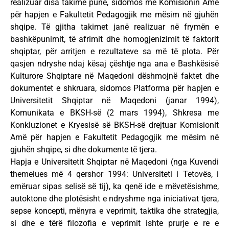
realizuar disa takime pune, sidomos me Komisionin Amë
për hapjen e Fakultetit Pedagogjik me mësim në gjuhën
shqipe. Të gjitha takimet janë realizuar në frymën e
bashkëpunimit, të afrimit dhe homogjenizimit të faktorit
shqiptar, për arritjen e rezultateve sa më të plota. Për
qasjen ndryshe ndaj kësaj çështje nga ana e Bashkësisë
Kulturore Shqiptare në Maqedoni dëshmojnë faktet dhe
dokumentet e shkruara, sidomos Platforma për hapjen e
Universitetit Shqiptar në Maqedoni (janar 1994),
Komunikata e BKSH-së (2 mars 1994), Shkresa me
Konkluzionet e Kryesisë së BKSH-së drejtuar Komisionit
Amë për hapjen e Fakultetit Pedagogjik me mësim në
gjuhën shqipe, si dhe dokumente të tjera.
Hapja e Universitetit Shqiptar në Maqedoni (nga Kuvendi
themelues më 4 qershor 1994: Universiteti i Tetovës, i
emëruar sipas selisë së tij), ka qenë ide e mëvetësishme,
autoktone dhe plotësisht e ndryshme nga iniciativat tjera,
sepse koncepti, mënyra e veprimit, taktika dhe strategjia,
si dhe e tërë filozofia e veprimit ishte prurje e re e