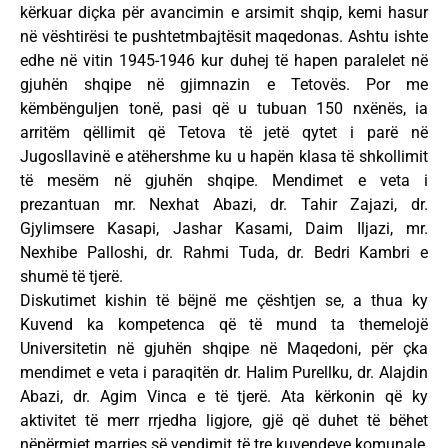
kërkuar diçka për avancimin e arsimit shqip, kemi hasur
në vështirësi te pushtetmbajtësit maqedonas. Ashtu ishte
edhe në vitin 1945-1946 kur duhej të hapen paralelet në
gjuhën shqipe në gjimnazin e Tetovës. Por me
këmbënguljen tonë, pasi që u tubuan 150 nxënës, ia
arritëm qëllimit që Tetova të jetë qytet i parë në
Jugosllavinë e atëhershme ku u hapën klasa të shkollimit
të mesëm në gjuhën shqipe. Mendimet e veta i
prezantuan mr. Nexhat Abazi, dr. Tahir Zajazi, dr.
Gjylimsere Kasapi, Jashar Kasami, Daim Iljazi, mr.
Nexhibe Palloshi, dr. Rahmi Tuda, dr. Bedri Kambri e
shumë të tjerë.
Diskutimet kishin të bëjnë me çështjen se, a thua ky
Kuvend ka kompetenca që të mund ta themelojë
Universitetin në gjuhën shqipe në Maqedoni, për çka
mendimet e veta i paraqitën dr. Halim Purellku, dr. Alajdin
Abazi, dr. Agim Vinca e të tjerë. Ata kërkonin që ky
aktivitet të merr rrjedha ligjore, gjë që duhet të bëhet
nëpërmjet marrjes së vendimit të tre kuvendeve komunale,