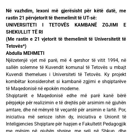
Në vazhdim, lexoni më gjerësisht për këtë datë, me
rastin 21 përvjetorit të themelimit të UT-së:
UNIVERSITETI I TETOVËS KAMBANË ZGJIMI E
SHEKULLIT TË RI
(Me rastin e 21 vjetorit të themelimit të Universitetit të
Tetovës*)
Abdulla MEHMETI
Njëzetenjë vjet më parë, më 4 qershor të vitit 1994, në
sallën solemne të Kuvendit komunal të Tetovës u mbajt
Kuvendi themelues i Universiteti të Tetovës. Ky projekt
kombëtar konsiderohet si kambanë zgjimi e shqiptarëve
të Maqedonisë në epokën moderne.
Shqiptarët e Maqedonisë edhe më parë kanë bërë
përpjekje për realizimin e të drejtës për arsimim në gjuhën
amtare, dhe në mënyrë të veçantë për arsimin e lartë. Por,
iniciativa më serioze ishin dy, iniciativa e Unionit të
Inteligjencies Shqiptare për hapjen e Fakultetit Pedagogjik
me mësim në gjuhën shqipe, me seli në Shkup, dhe