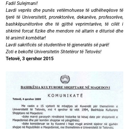
Fadil Sulejmani!
Lavdi veprës dhe punës vetëmohuese të udhëheqësve të
tjerë të Universitetit, prorektorëve, dekanëve, profesorëve,
bashkëpunëtorëve dhe të gjithë veprimtarëve, të cilët i
shkrinë forcat fizike dhe mendore në altarin e diturisë dhe
të arsimit kombëtar!
Lavdi sakrificës së studentëve të gjeneratës së parë!
Zoti e bekoftë Universitetin Shtetëror të Tetovës!
Tetovë, 3 qershor 2015