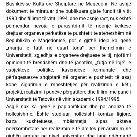
Bashkësisë Kulturore Shqiptare në Maqedoni. Në asnjë
dokument të miratuar dhe publikuara gjatë fundit të vitit
1993 dhe fillimit të vitit 1994, dhe me asnjë rast, nuk është
përmendur nevoja e parashtrimit të ndonjë kërkese
drejtuar organeve përkatëse të pushtetit të atëhershëm në
Republikën e Maqedonisë, por e gjithë ideja ka qenë
,,marrja e fatit në duart tona” për themelimin e
Universitetit, zgjedhja e organeve drejtuese të tij, njoftimi
opinionit të brendshëm dhe të jashtëm, ,,futja në lojë”, e
subjekteve politike, kuvendeve komunale dhe
përfaqësuesve shqiptarë në organet e pushtetit të asaj
kohe, sigurimin e mbështetjes për realizimin e këtij
projekti, realizimi i punëve përgatitore dhe fillimi me punë i
Universitetit të Tetovës në vitin akademik 1994/1995.
Asgjë nuk ka qenë e paplanifikuar dhe pa analiza të
hollësishme. Është studiuar hollësisht korniza ligjore,
baza kushtetuese, mbështetja sipas akteve
ndërkombëtare për realizimin e të drejtës për arsimim në
gjuhën amtare në nivel universitar dhe janë ndërmarrë