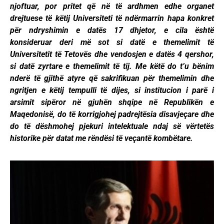
njoftuar, por pritet që në të ardhmen edhe organet
drejtuese të këtij Universiteti të ndërmarrin hapa konkret
për ndryshimin e datës 17 dhjetor, e cila është
konsideruar deri më sot si datë e themelimit të
Universitetit të Tetovës dhe vendosjen e datës 4 qershor,
si datë zyrtare e themelimit të tij. Me këtë do t’u bënim
nderë të gjithë atyre që sakrifikuan për themelimin dhe
ngritjen e këtij tempulli të dijes, si institucion i parë i
arsimit sipëror në gjuhën shqipe në Republikën e
Maqedonisë, do të korrigjohej padrejtësia disavjeçare dhe
do të dëshmohej pjekuri intelektuale ndaj së vërtetës
historike për datat me rëndësi të veçantë kombëtare.