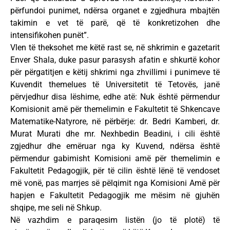
përfundoi punimet, ndërsa organet e zgjedhura mbajtën
takimin e vet të parë, që të konkretizohen dhe
intensifikohen punët”.
Vlen të theksohet me këtë rast se, në shkrimin e gazetarit
Enver Shala, duke pasur parasysh afatin e shkurtë kohor
për përgatitjen e këtij shkrimi nga zhvillimi i punimeve të
Kuvendit themelues të Universitetit të Tetovës, janë
përvjedhur disa lëshime, edhe atë: Nuk është përmendur
Komisionit amë për themelimin e Fakultetit të Shkencave
Matematike-Natyrore, në përbërje: dr. Bedri Kamberi, dr.
Murat Murati dhe mr. Nexhbedin Beadini, i cili është
zgjedhur dhe emëruar nga ky Kuvend, ndërsa është
përmendur gabimisht Komisioni amë për themelimin e
Fakultetit Pedagogjik, për të cilin është lënë të vendoset
më vonë, pas marrjes së pëlqimit nga Komisioni Amë për
hapjen e Fakultetit Pedagogjik me mësim në gjuhën
shqipe, me seli në Shkup.
Në vazhdim e paraqesim listën (jo të plotë) të