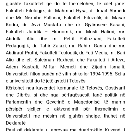
gjashtë fakultetet që do të themelohen, të cilët janë:
Fakulteti Filologjik, dr. Mahmud Hysa, dr. Imail Ahmedi
dhe Mr. Nexhibe Palloshi; Fakulteti Filozofik, dr. Masar
Kodra, dr. Avzi Mustafa dhe dr. Gjylimsere Kasapi;
Fakulteti Juridik – Ekonomik, mr. Musli Halimi, mr.
Abdulla Aliu dhe mr. Petrit Pollozhani; Fakulteti
Pedagogjik, dr. Tahir Zajazi, mr. Rahim Ganiu dhe mr.
Abdirauf Pruthi; Fakulteti Teologjik, dr. Feti Mediu, mr. Bari
Aliu dhe ef. Sulejman Rexhepi; dhe Fakulteti i Arteve,
Adem Kastrati, Miftar Memeti dhe Zijadin Ismaili.
Universiteti fillon punën në vitin shkollor 1994-1995. Selia
e universitetit do të jetë qyteti i Tetovës.
Kërkohet nga kuvendet komunale të Tetovës, Gostivarit
dhe Dibrës, si dhe nga përfaqësuesit tanë politik në
Parlamentin dhe Qeverinë e Maqedonisë, të marrin
përsipër sjelljen e aktvendimit për themelimin e
Universitetit me mësim në gjuhën shqipe, thuhet në
Deklaratë.
Pasi që deklarata u aprovua me duartrokitje, Kuvendi i