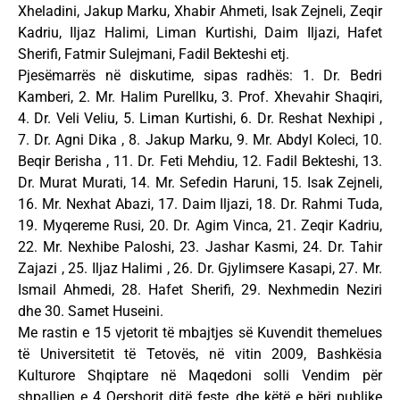
Xheladini, Jakup Marku, Xhabir Ahmeti, Isak Zejneli, Zeqir
Kadriu, Iljaz Halimi, Liman Kurtishi, Daim Iljazi, Hafet
Sherifi, Fatmir Sulejmani, Fadil Bekteshi etj.
Pjesëmarrës në diskutime, sipas radhës: 1. Dr. Bedri
Kamberi, 2. Mr. Halim Purellku, 3. Prof. Xhevahir Shaqiri,
4. Dr. Veli Veliu, 5. Liman Kurtishi, 6. Dr. Reshat Nexhipi ,
7. Dr. Agni Dika , 8. Jakup Marku, 9. Mr. Abdyl Koleci, 10.
Beqir Berisha , 11. Dr. Feti Mehdiu, 12. Fadil Bekteshi, 13.
Dr. Murat Murati, 14. Mr. Sefedin Haruni, 15. Isak Zejneli,
16. Mr. Nexhat Abazi, 17. Daim Iljazi, 18. Dr. Rahmi Tuda,
19. Myqereme Rusi, 20. Dr. Agim Vinca, 21. Zeqir Kadriu,
22. Mr. Nexhibe Paloshi, 23. Jashar Kasmi, 24. Dr. Tahir
Zajazi , 25. Iljaz Halimi , 26. Dr. Gjylimsere Kasapi, 27. Mr.
Ismail Ahmedi, 28. Hafet Sherifi, 29. Nexhmedin Neziri
dhe 30. Samet Huseini.
Me rastin e 15 vjetorit të mbajtjes së Kuvendit themelues
të Universitetit të Tetovës, në vitin 2009, Bashkësia
Kulturore Shqiptare në Maqedoni solli Vendim për
shpalljen e 4 Qershorit ditë feste, dhe këtë e bëri publike