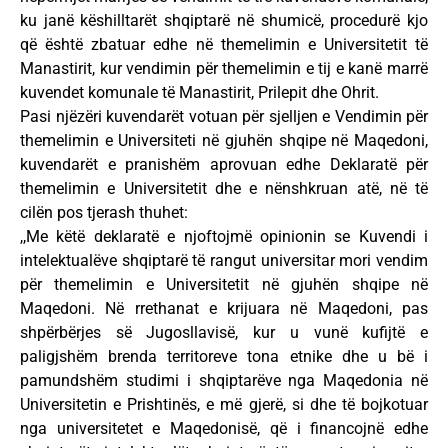
ku janë këshilltarët shqiptarë në shumicë, procedurë kjo
që është zbatuar edhe në themelimin e Universitetit të
Manastirit, kur vendimin për themelimin e tij e kanë marrë
kuvendet komunale të Manastirit, Prilepit dhe Ohrit.
Pasi njëzëri kuvendarët votuan për sjelljen e Vendimin për
themelimin e Universiteti në gjuhën shqipe në Maqedoni,
kuvendarët e pranishëm aprovuan edhe Deklaratë për
themelimin e Universitetit dhe e nënshkruan atë, në të
cilën pos tjerash thuhet:
,,Me këtë deklaratë e njoftojmë opinionin se Kuvendi i
intelektualëve shqiptarë të rangut universitar mori vendim
për themelimin e Universitetit në gjuhën shqipe në
Maqedoni. Në rrethanat e krijuara në Maqedoni, pas
shpërbërjes së Jugosllavisë, kur u vunë kufijtë e
paligjshëm brenda territoreve tona etnike dhe u bë i
pamundshëm studimi i shqiptarëve nga Maqedonia në
Universitetin e Prishtinës, e më gjerë, si dhe të bojkotuar
nga universitetet e Maqedonisë, që i financojnë edhe