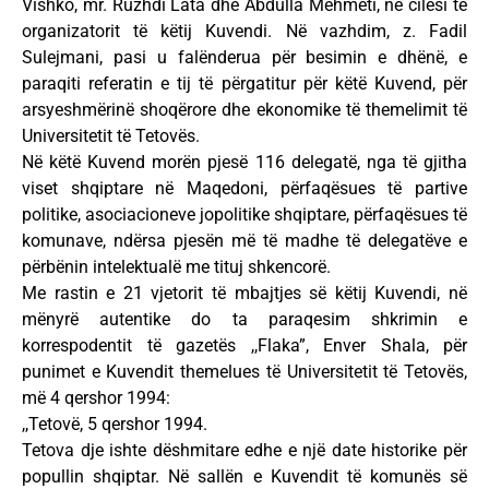
Vishko, mr. Ruzhdi Lata dhe Abdulla Mehmeti, në cilësi të
organizatorit të këtij Kuvendi. Në vazhdim, z. Fadil
Sulejmani, pasi u falënderua për besimin e dhënë, e
paraqiti referatin e tij të përgatitur për këtë Kuvend, për
arsyeshmërinë shoqërore dhe ekonomike të themelimit të
Universitetit të Tetovës.
Në këtë Kuvend morën pjesë 116 delegatë, nga të gjitha
viset shqiptare në Maqedoni, përfaqësues të partive
politike, asociacioneve jopolitike shqiptare, përfaqësues të
komunave, ndërsa pjesën më të madhe të delegatëve e
përbënin intelektualë me tituj shkencorë.
Me rastin e 21 vjetorit të mbajtjes së këtij Kuvendi, në
mënyrë autentike do ta paraqesim shkrimin e
korrespodentit të gazetës ,,Flaka”, Enver Shala, për
punimet e Kuvendit themelues të Universitetit të Tetovës,
më 4 qershor 1994:
,,Tetovë, 5 qershor 1994.
Tetova dje ishte dëshmitare edhe e një date historike për
popullin shqiptar. Në sallën e Kuvendit të komunës së