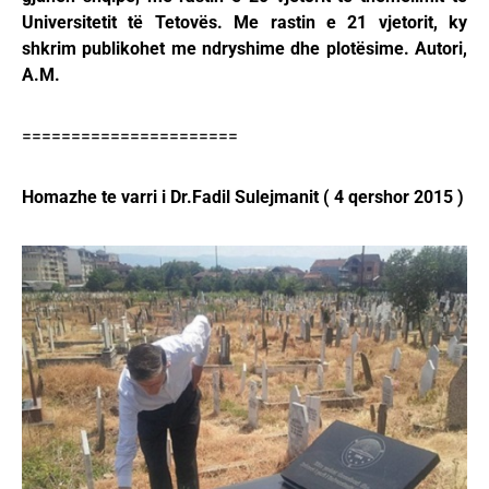
Universitetit të Tetovës. Me rastin e 21 vjetorit, ky
shkrim publikohet me ndryshime dhe plotësime. Autori,
A.M.
======================
Homazhe te varri i Dr.Fadil Sulejmanit ( 4 qershor 2015 )