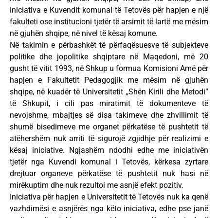
iniciativa e Kuvendit komunal të Tetovës për hapjen e një
fakulteti ose institucioni tjetër të arsimit të lartë me mësim
në gjuhën shqipe, në nivel të kësaj komune.
Në takimin e përbashkët të përfaqësuesve të subjekteve
politike dhe jopolitike shqiptare në Maqedoni, më 20
gusht të vitit 1993, në Shkup u formua Komisioni Amë për
hapjen e Fakultetit Pedagogjik me mësim në gjuhën
shqipe, në kuadër të Universitetit ,,Shën Kirili dhe Metodi”
të Shkupit, i cili pas miratimit të dokumenteve të
nevojshme, mbajtjes së disa takimeve dhe zhvillimit të
shumë bisedimeve me organet përkatëse të pushtetit të
atëhershëm nuk arriti të sigurojë zgjidhje për realizimi e
kësaj iniciative. Ngjashëm ndodhi edhe me iniciativën
tjetër nga Kuvendi komunal i Tetovës, kërkesa zyrtare
drejtuar organeve përkatëse të pushtetit nuk hasi në
mirëkuptim dhe nuk rezultoi me asnjë efekt pozitiv.
Iniciativa për hapjen e Universitetit të Tetovës nuk ka qenë
vazhdimësi e asnjërës nga këto iniciativa, edhe pse janë