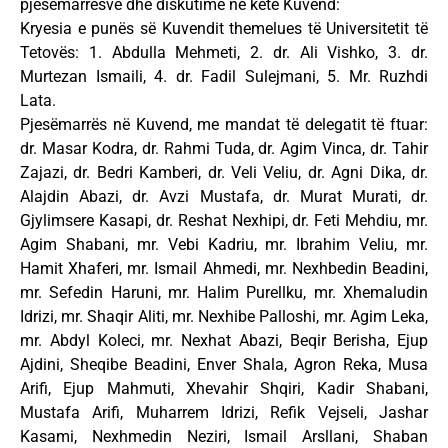
pjesëmarrësve dhe diskutime në këtë Kuvend:
Kryesia e punës së Kuvendit themelues të Universitetit të
Tetovës: 1. Abdulla Mehmeti, 2. dr. Ali Vishko, 3. dr.
Murtezan Ismaili, 4. dr. Fadil Sulejmani, 5. Mr. Ruzhdi
Lata.
Pjesëmarrës në Kuvend, me mandat të delegatit të ftuar:
dr. Masar Kodra, dr. Rahmi Tuda, dr. Agim Vinca, dr. Tahir
Zajazi, dr. Bedri Kamberi, dr. Veli Veliu, dr. Agni Dika, dr.
Alajdin Abazi, dr. Avzi Mustafa, dr. Murat Murati, dr.
Gjylimsere Kasapi, dr. Reshat Nexhipi, dr. Feti Mehdiu, mr.
Agim Shabani, mr. Vebi Kadriu, mr. Ibrahim Veliu, mr.
Hamit Xhaferi, mr. Ismail Ahmedi, mr. Nexhbedin Beadini,
mr. Sefedin Haruni, mr. Halim Purellku, mr. Xhemaludin
Idrizi, mr. Shaqir Aliti, mr. Nexhibe Palloshi, mr. Agim Leka,
mr. Abdyl Koleci, mr. Nexhat Abazi, Beqir Berisha, Ejup
Ajdini, Sheqibe Beadini, Enver Shala, Agron Reka, Musa
Arifi, Ejup Mahmuti, Xhevahir Shqiri, Kadir Shabani,
Mustafa Arifi, Muharrem Idrizi, Refik Vejseli, Jashar
Kasami, Nexhmedin Neziri, Ismail Arsllani, Shaban