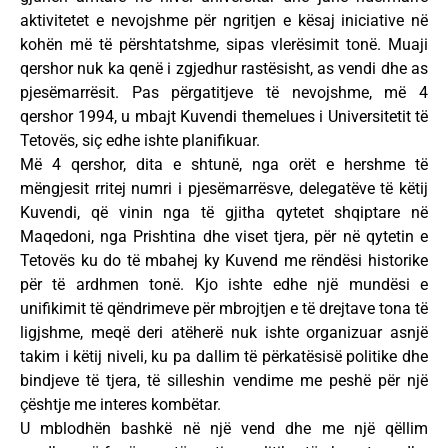
aktivitetet e nevojshme për ngritjen e kësaj iniciative në
kohën më të përshtatshme, sipas vlerësimit tonë. Muaji
qershor nuk ka qenë i zgjedhur rastësisht, as vendi dhe as
pjesëmarrësit. Pas përgatitjeve të nevojshme, më 4
qershor 1994, u mbajt Kuvendi themelues i Universitetit të
Tetovës, siç edhe ishte planifikuar.
Më 4 qershor, dita e shtunë, nga orët e hershme të
mëngjesit rritej numri i pjesëmarrësve, delegatëve të këtij
Kuvendi, që vinin nga të gjitha qytetet shqiptare në
Maqedoni, nga Prishtina dhe viset tjera, për në qytetin e
Tetovës ku do të mbahej ky Kuvend me rëndësi historike
për të ardhmen tonë. Kjo ishte edhe një mundësi e
unifikimit të qëndrimeve për mbrojtjen e të drejtave tona të
ligjshme, meqë deri atëherë nuk ishte organizuar asnjë
takim i këtij niveli, ku pa dallim të përkatësisë politike dhe
bindjeve të tjera, të silleshin vendime me peshë për një
çështje me interes kombëtar.
U mblodhën bashkë në një vend dhe me një qëllim