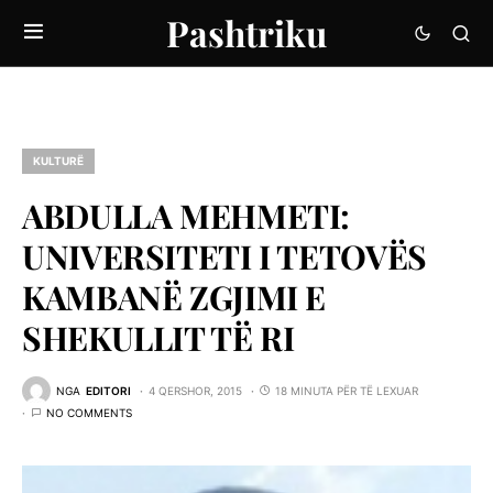
Pashtriku
KULTURË
ABDULLA MEHMETI:
UNIVERSITETI I TETOVËS
KAMBANË ZGJIMI E
SHEKULLIT TË RI
NGA
EDITORI
4 QERSHOR, 2015
18 MINUTA PËR TË LEXUAR
NO COMMENTS