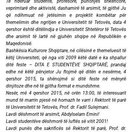
Të nderuar studentë, profesorë, punonjës shkencorë,
veprimtarë dhe aktivistë, dashamirë të arsimit, të gjithë Ju
që ndihmuat në jetësimin e projektit kombëtar për
themelimin dhe ngritjen e Universitetit të Tetovës, data 4
qershor është ditëlindja e Universitetit Shtetëror të Tetovës
dhe arsimit të lartë në gjuhën shqipe në Republikën e
Maqedonisë.
Bashkësia Kulturore Shqiptare, në cilësinë e themeluesit të
këtij Universiteti, që nga viti 2009 këtë datë e ka shpallur
ditë feste – DITA E STUDENTËVE SHQIPTARË, prandaj
edhe në këtë përvjetor Ju ftojmë që ditën e nesërme, 4
qershor 2015, ta shënojmë si ditë feste në mënyrë
dinjitoze dhe në të gjitha format e mundshme.
Nesër, më 4 qershor 2015, në orën 13:00, të interesuarit
mund të marrin pjesë në homazh te varri i Rektorit të parë
të Universitetit të Tetovës, Prof. dr. Fadil Sulejmani.
Lavdi dëshmorit të arsimit, Abdylselam Emini!
Lavdi studentëve dëshmorë të luftës së vitit 2001!
Lavdi punës dhe sakrificës së Rektorit të parë, Prof. dr.