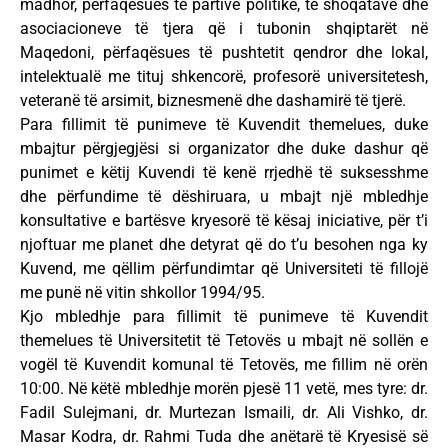
madhor, përfaqësues të partive politike, të shoqatave dhe
asociacioneve të tjera që i tubonin shqiptarët në
Maqedoni, përfaqësues të pushtetit qendror dhe lokal,
intelektualë me tituj shkencorë, profesorë universitetesh,
veteranë të arsimit, biznesmenë dhe dashamirë të tjerë.
Para fillimit të punimeve të Kuvendit themelues, duke
mbajtur përgjegjësi si organizator dhe duke dashur që
punimet e këtij Kuvendi të kenë rrjedhë të suksesshme
dhe përfundime të dëshiruara, u mbajt një mbledhje
konsultative e bartësve kryesorë të kësaj iniciative, për t’i
njoftuar me planet dhe detyrat që do t’u besohen nga ky
Kuvend, me qëllim përfundimtar që Universiteti të fillojë
me punë në vitin shkollor 1994/95.
Kjo mbledhje para fillimit të punimeve të Kuvendit
themelues të Universitetit të Tetovës u mbajt në sollën e
vogël të Kuvendit komunal të Tetovës, me fillim në orën
10:00. Në këtë mbledhje morën pjesë 11 vetë, mes tyre: dr.
Fadil Sulejmani, dr. Murtezan Ismaili, dr. Ali Vishko, dr.
Masar Kodra, dr. Rahmi Tuda dhe anëtarë të Kryesisë së