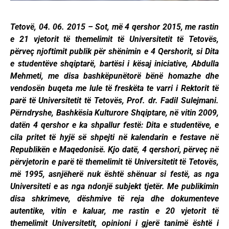
Tetovë, 04. 06. 2015 – Sot, më 4 qershor 2015, me rastin
e 21 vjetorit të themelimit të Universitetit të Tetovës,
përveç njoftimit publik për shënimin e 4 Qershorit, si Dita
e studentëve shqiptarë, bartësi i kësaj iniciative, Abdulla
Mehmeti, me disa bashkëpunëtorë bënë homazhe dhe
vendosën buqeta me lule të freskëta te varri i Rektorit të
parë të Universitetit të Tetovës, Prof. dr. Fadil Sulejmani.
Përndryshe, Bashkësia Kulturore Shqiptare, në vitin 2009,
datën 4 qershor e ka shpallur festë: Dita e studentëve, e
cila pritet të hyjë së shpejti në kalendarin e festave në
Republikën e Maqedonisë. Kjo datë, 4 qershori, përveç në
përvjetorin e parë të themelimit të Universitetit të Tetovës,
më 1995, asnjëherë nuk është shënuar si festë, as nga
Universiteti e as nga ndonjë subjekt tjetër. Me publikimin
disa shkrimeve, dëshmive të reja dhe dokumenteve
autentike, vitin e kaluar, me rastin e 20 vjetorit të
themelimit Universitetit, opinioni i gjerë tanimë është i