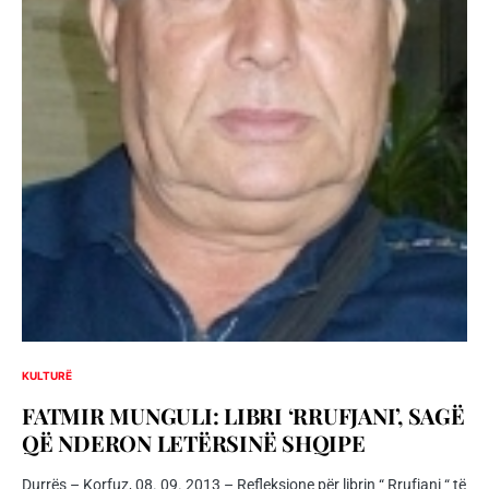
KULTURË
FATMIR MUNGULI: LIBRI ‘RRUFJANI’, SAGË
QË NDERON LETËRSINË SHQIPE
Durrës – Korfuz, 08. 09. 2013 – Refleksione për librin “ Rrufjani “ të