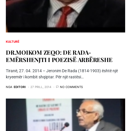
KULTURË
DR.MOIKOM ZEQO: DE RADA-
EMËRSHENJTI I POEZISË ARBËRESHE
Tiranë, 27. 04. 2014 – Jeronim De Rada (1814-1903) është një
kryeemër i kombit shqiptar. Për një rastësi…
NGA
EDITORI
27 PRILL, 2014
NO COMMENTS