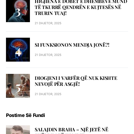
HIGJIENA E DOBËT E DHËMBËVE MUND
TË TKURRË QENDRËN E KUJTESËS NË
TRURIN TUAJ!
21 DHJETOR, 2025
SI FUNKSIONON MENDJA JONË?!
21 DHJETOR, 2025
DIOGJENI I VARFËR QË NUK KISHTE
NEVOJË PËR ASGJË!
21 DHJETOR, 2025
Postime Së Fundi
SALAJDIN BRAHA – NJЁ JETЁ NЁ