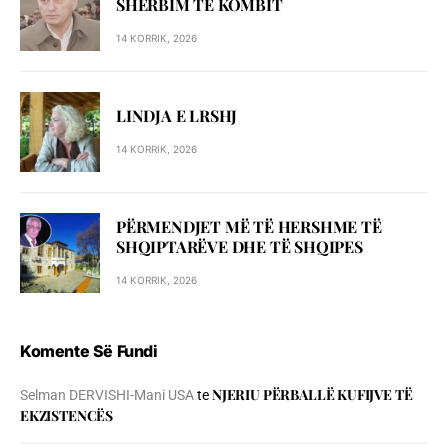
SHЁRBIM TЁ KOMBIT
14 KORRIK, 2026
LINDJA E LRSHJ
14 KORRIK, 2026
PËRMENDJET MË TË HERSHME TË
SHQIPTARËVE DHE TË SHQIPES
14 KORRIK, 2026
Komente Së Fundi
NJERIU PЁRBALLЁ KUFIJVE TЁ
Selman DERVISHI-Mani USA
te
EKZISTENCЁS