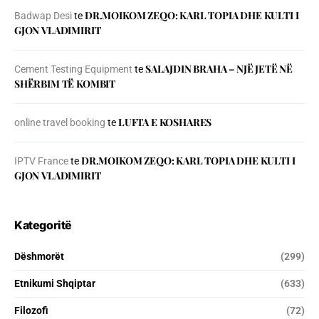
DR.MOIKOM ZEQO: KARL TOPIA DHE KULTI I
Badwap Desi
te
GJON VLADIMIRIT
SALAJDIN BRAHA – NJЁ JETЁ NЁ
Cement Testing Equipment
te
SHЁRBIM TЁ KOMBIT
LUFTA E KOSHARES
online travel booking
te
DR.MOIKOM ZEQO: KARL TOPIA DHE KULTI I
IPTV France
te
GJON VLADIMIRIT
Kategoritë
Dëshmorët
(299)
Etnikumi Shqiptar
(633)
Filozofi
(72)