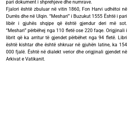
pari dokument i shprehjeve dhe numrave.
Fjalori është zbuluar në vitin 1860, Fon Harvi udhëtoi në
Durrës dhe në Ulqin. “Meshari” i Buzukut 1555 Është i pari
libër i gjuhës shqipe që është gjendur deri më sot.
“Meshari” përbëhej nga 110 fletë ose 220 faqe. Origjinali i
librit që ka arritur të gjendet përbëhet nga 94 fletë. Libri
është kishtar dhe është shkruar në gjuhën latine, ka 154
000 fjalë. Është në dialekt verior dhe origjinali gjendet në
Arkivat e Vatikanit.