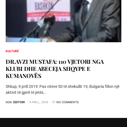
KULTURË
DR.AVZI MUSTAFA: 110 VJETORI NGA
KLUBI DHE ABECEJA SHQYPE E
KUMANOVËS
Shkup, 9 prill 2019: Pas viteve 50 të shekullit 19, Bulgaria fillon një
aktivit të gjerë të jetës…
NGA
EDITORI
9 PRILL, 2019
NO COMMENTS