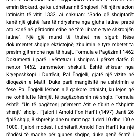
emrin Brokard, që ka udhëtuar në Shqipëri. Në një relacion
latinisht të vitit 1332, ai shkruan: “Sado që shqiptarët
kanë një gjuhë fare të ndryshme nga gjuha latine, prapë
ata kanë në përdorim edhe në tërë librat e tyre shkronjën
latine”. Një gjë mund të thuhet me siguri: Nëse
dokumentet shqipe ekzistojnë, zbulimin e tyre mbetet ta
presim gjithmonë nga të huajt. Formula e Pagëzimit 1462
Dokumenti i parë i vërtetuar i shqipes i përket datës 8
nëntor 1462, transmeton shekulli. Është shkruar nga
Kryepeshkopi i Durrësit, Pal Ëngjelli, gjatë një vizite në
dioqezën e Matit. Duke parë mangësitë në ushtrimin e
fesë, Pal Ëngjelli lëshon një qarkore latinisht, ku lejon që
në kohë lufte fëmijët të pagëzoheshin në shqip. Formula
është: “Un të pagëzonj pr’emen’t Atit e t’birit e t’shpirtit
shenjt” shqip . Fjalori i Arnold Fon Harfit (1497) Janë 26
fjalë shqip, 8 shprehje dhe numrat nga 1 deri 10 dhe 100 e
1000. Fjalori modest i udhëtarit Arnold Fon Harfit ka një
rëndësi të madhe për gjuhën shqipe, duke qenë është i