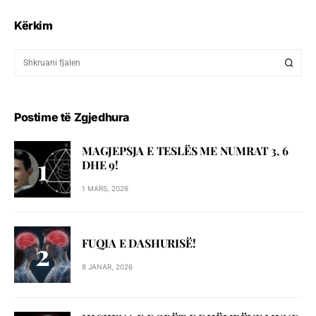
Kërkim
Postime të Zgjedhura
MAGJEPSJA E TESLËS ME NUMRAT 3, 6
DHE 9!
1 MARS, 2026
FUQIA E DASHURISË!
8 JANAR, 2026