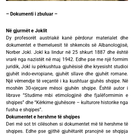
– Dokumenti i zbuluar –
Në gjurmët e Joklit
Dy profesorët austriakë kanë përdorur materialet dhe
dokumentet e themeluesit të shkencës së Albanologjisë,
Norber Jokl. Jokl ka lindur në 25 shkurt 1887 dhe është
vrarë nga nazistët në maj 1942. Edhe pse me një formim
juridik, Jokl iu përkushtua gjuhësisë dhe kryesisht studioi
gjuhët indo-evropiane, gjuhët sllave dhe gjuhët romane.
Një vëmendje të veçantë i ka kushtuar gjuhës shqipe. Në
moshën 30-vjeçare mësoi gjuhën shqipe. Është autor i
librave “Studime mbi etimologjinë dhe fjalëformimin e
shqipes” dhe “Kërkime gjuhësore – kulturore historike nga
fusha e shqipes”.
Dokumentet e hershme të shqipes
Deri më sot tri cilësohen si dokumentet më të hershme të
shqipes. Edhe pse gjithë gjuhëtarët pranojnë se shqipja