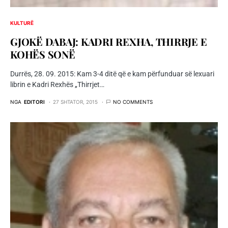
KULTURË
GJOKË DABAJ: KADRI REXHA, THIRRJE E
KOHËS SONË
Durrës, 28. 09. 2015: Kam 3-4 ditë që e kam përfunduar së lexuari
librin e Kadri Rexhës „Thirrjet…
NGA
EDITORI
27 SHTATOR, 2015
NO COMMENTS