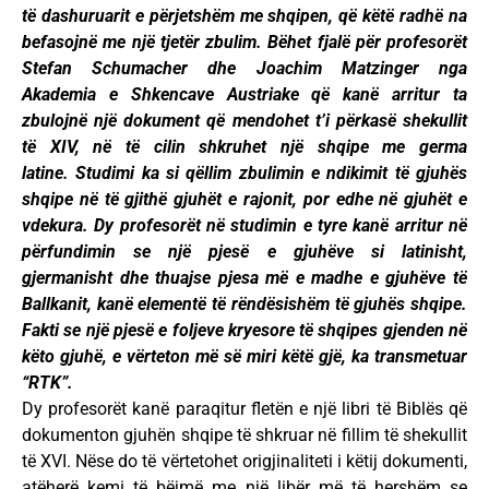
të dashuruarit e përjetshëm me shqipen, që këtë radhë na
befasojnë me një tjetër zbulim. Bëhet fjalë për profesorët
Stefan Schumacher dhe Joachim Matzinger nga
Akademia e Shkencave Austriake që kanë arritur ta
zbulojnë një dokument që mendohet t’i përkasë shekullit
të XIV, në të cilin shkruhet një shqipe me germa
latine.
Studimi ka si qëllim zbulimin e ndikimit të gjuhës
shqipe në të gjithë gjuhët e rajonit, por edhe në gjuhët e
vdekura. Dy profesorët në studimin e tyre kanë arritur në
përfundimin se një pjesë e gjuhëve si latinisht,
gjermanisht dhe thuajse pjesa më e madhe e gjuhëve të
Ballkanit, kanë elementë të rëndësishëm të gjuhës shqipe.
Fakti se një pjesë e foljeve kryesore të shqipes gjenden në
këto gjuhë, e vërteton më së miri këtë gjë, ka transmetuar
“RTK”.
Dy profesorët kanë paraqitur fletën e një libri të Biblës që
dokumenton gjuhën shqipe të shkruar në fillim të shekullit
të XVI. Nëse do të vërtetohet origjinaliteti i këtij dokumenti,
atëherë kemi të bëjmë me një libër më të hershëm se