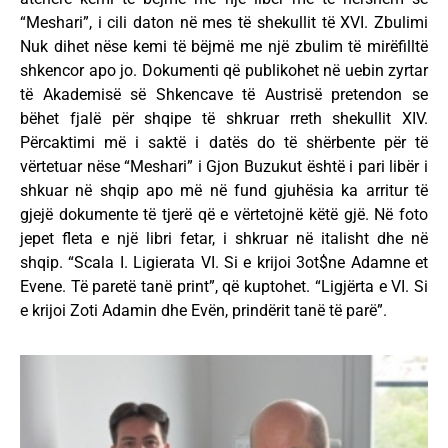
“Meshari”, i cili daton në mes të shekullit të XVI. Zbulimi
Nuk dihet nëse kemi të bëjmë me një zbulim të mirëfilltë
shkencor apo jo. Dokumenti që publikohet në uebin zyrtar
të Akademisë së Shkencave të Austrisë pretendon se
bëhet fjalë për shqipe të shkruar rreth shekullit XIV.
Përcaktimi më i saktë i datës do të shërbente për të
vërtetuar nëse “Meshari” i Gjon Buzukut është i pari libër i
shkuar në shqip apo më në fund gjuhësia ka arritur të
gjejë dokumente të tjerë që e vërtetojnë këtë gjë. Në foto
jepet fleta e një libri fetar, i shkruar në italisht dhe në
shqip. “Scala I. Ligierata VI. Si e krijoi 3ot$ne Adamne et
Evene. Të paretë tanë print”, që kuptohet. “Ligjërta e VI. Si
e krijoi Zoti Adamin dhe Evën, prindërit tanë të parë”.