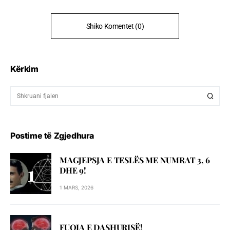
Shiko Komentet (0)
Kërkim
Postime të Zgjedhura
MAGJEPSJA E TESLËS ME NUMRAT 3, 6
DHE 9!
1 MARS, 2026
FUQIA E DASHURISË!