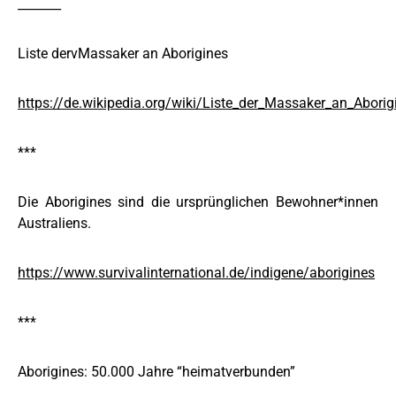
_______
Liste dervMassaker an Aborigines
https://de.wikipedia.org/wiki/Liste_der_Massaker_an_Aborig
***
Die Aborigines sind die ursprünglichen Bewohner*innen
Australiens.
https://www.survivalinternational.de/indigene/aborigines
***
Aborigines: 50.000 Jahre “heimatverbunden”