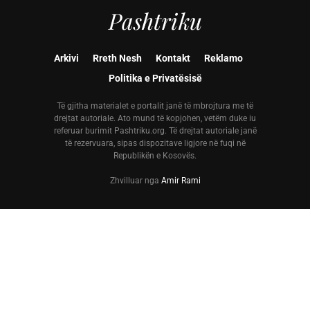
Pashtriku
Arkivi
Rreth Nesh
Kontakt
Reklamo
Politika e Privatësisë
Të gjitha materialet e portalit janë të mbrojtura me të
drejtat autoriale. Ato mund të kopjohen, vetëm duke iu
referuar burimit Pashtriku.org. Të drejtat autoriale janë
të rezervuara, sipas dispozitave ligjore në fuqi në
Republikën e Kosovës.
Zhvilluar nga
Amir Rami