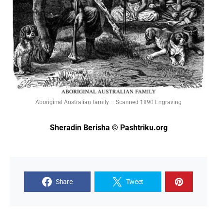
Aboriginal Australian family – Scanned 1890 Engraving
Sheradin Berisha © Pashtriku.org
Share
Tweet