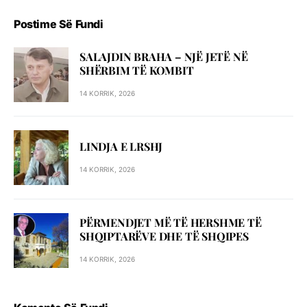
Postime Së Fundi
SALAJDIN BRAHA – NJЁ JETЁ NЁ
SHЁRBIM TЁ KOMBIT
14 KORRIK, 2026
LINDJA E LRSHJ
14 KORRIK, 2026
PËRMENDJET MË TË HERSHME TË
SHQIPTARËVE DHE TË SHQIPES
14 KORRIK, 2026