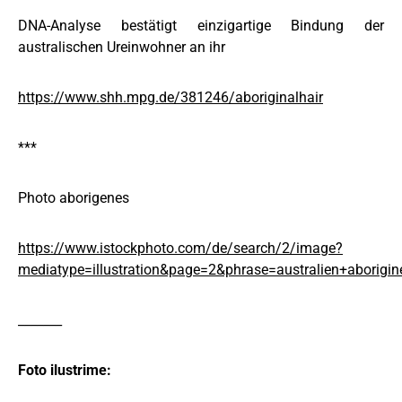
DNA-Analyse bestätigt einzigartige Bindung der
australischen Ureinwohner an ihr
https://www.shh.mpg.de/381246/aboriginalhair
***
Photo aborigenes
https://www.istockphoto.com/de/search/2/image?
mediatype=illustration&page=2&phrase=australien+aborigin
_______
Foto ilustrime: