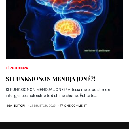
TË ZGJEDHURA
SI FUNKSIONON MENDJA JONË?!
SI FUNKSIONON MENDJA JONË?! Aftësia më e fuqishme e
inteligjencës nuk është të dish më shumë. Është të…
NGA
EDITORI
21 DHJETOR, 2025
ONE COMMENT