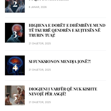
8 JANAR, 2026
HIGJIENA E DOBËT E DHËMBËVE MUND
TË TKURRË QENDRËN E KUJTESËS NË
TRURIN TUAJ!
21 DHJETOR, 2025
SI FUNKSIONON MENDJA JONË?!
21 DHJETOR, 2025
DIOGJENI I VARFËR QË NUK KISHTE
NEVOJË PËR ASGJË!
21 DHJETOR, 2025