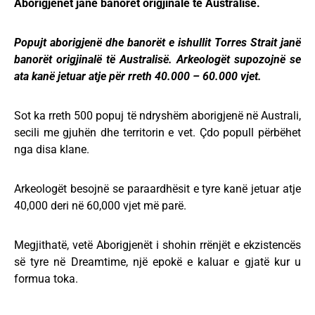
Aborigjenët janë banorët origjinalë të Australisë.
Popujt aborigjenë dhe banorët e ishullit Torres Strait janë
banorët origjinalë të Australisë. Arkeologët supozojnë se
ata kanë jetuar atje për rreth 40.000 – 60.000 vjet.
Sot ka rreth 500 popuj të ndryshëm aborigjenë në Australi,
secili me gjuhën dhe territorin e vet. Çdo popull përbëhet
nga disa klane.
Arkeologët besojnë se paraardhësit e tyre kanë jetuar atje
40,000 deri në 60,000 vjet më parë.
Megjithatë, vetë Aborigjenët i shohin rrënjët e ekzistencës
së tyre në Dreamtime, një epokë e kaluar e gjatë kur u
formua toka.