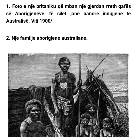
1. Foto e një britaniku që mban një gjerdan rreth qafës
së Aborigjenëve, të cilët janë banorë indigjenë të
Australisë. Viti 1900/.
2. Një familje aborigjene australiane.