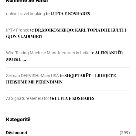
Komente Së Fundi
LUFTA E KOSHARES
online travel booking
te
DR.MOIKOM ZEQO: KARL TOPIA DHE KULTI I
IPTV France
te
GJON VLADIMIRIT
ALEKSANDËR
Wire Testing Machine Manufacturers in India
te
MOISIU …
SHQIPTARËT – LIDHJET E
Selman DERVISHI-Mani USA
te
HERSHME ME PERËNDIMIN
LUFTA E KOSHARES
AI Signature Generator
te
Kategoritë
Dëshmorët
(299)