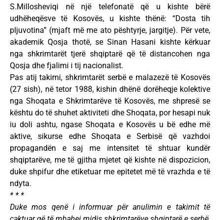
S.Millosheviqi në një telefonatë që u kishte bërë
udhëheqësve të Kosovës, u kishte thënë: “Dosta tih
pljuvotina” (mjaft më me ato pështyrje, jargitje). Për vete,
akademik Qosja thotë, se Sinan Hasani kishte kërkuar
nga shkrimtarët tjerë shqiptarë që të distancohen nga
Qosja dhe fjalimi i tij nacionalist.
Pas atij takimi, shkrimtarët serbë e malazezë të Kosovës
(27 sish), në tetor 1988, kishin dhënë dorëheqje kolektive
nga Shoqata e Shkrimtarëve të Kosovës, me shpresë se
kështu do të shuhet aktiviteti dhe Shoqata, por hesapi nuk
iu doli ashtu, ngase Shoqata e Kosovës u bë edhe më
aktive, sikurse edhe Shoqata e Serbisë që vazhdoi
propagandën e saj me intensitet të shtuar kundër
shqiptarëve, me të gjitha mjetet që kishte në dispozicion,
duke shpifur dhe etiketuar me epitetet më të vrazhda e të
ndyta.
* * *
Duke mos qenë i informuar për anulimin e takimit të
caktuar që të mbahej midis shkrimtarëve shqiptarë e serbë,