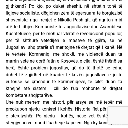
gjithkend? Po kjo, po duket sheshit, në shtetin tonë të
ligjeve socialiste, dëgjohen zëra të egërsuara të borgjezisë
shoveniste, nga rrënjët e Nikolla Pashiqit, që ngriten mbi
atë të Lidhjes Komuniste të Jugosllavisë dhe Asamblesë
Kushtetuese, për të mohuar vlerat e revolucionit popullor,
për të shthurë vetëdijen e masave të gjëra, se në
Jugosllavi shqiptarët s’i meritojnë të drejtat që i kanë. Në
të vërtetë, Komneniqi me shokë, me violencë duan ta
marrin vetë në dorë fatin e Kosovës, e cila, është thënë sa
herë, është problem jugosllav, që do të thotë se edhe
duhet të zgjidhet në kuadër të krizës jugosllave e jo të
euforisë së çmendur të komneniqëve, të cilët duan ta
kthejnë atë sistem i cili do t’ua mohonte të drejtat
kombëtare shqiptarëve.
Unë nuk merrem me histori, për arsye se më tepër më
preokupon njeriu konkret i kohës. Historia flet për gjyshër
e stërgjyshër. Po njeriu i kohës, nëse vet është i zoti,
stërgjyshërve mund t’ua heqë kapelen. Nga ky koncept më