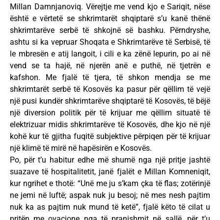
Millan Damnjanoviq. Vërejtje me vend kjo e Sariqit, nëse
është e vërtetë se shkrimtarët shqiptarë s’u kanë thënë
shkrimtarëve serbë të shkojnë së bashku. Përndryshe,
ashtu si ka vepruar Shoqata e Shkrimtarëve të Serbisë, të
le mbresën e atij langoit, i cili e ka zënë lepurin, po ai në
vend se ta hajë, në njerën anë e puthë, në tjetrën e
kafshon. Me fjalë të tjera, të shkon mendja se me
shkrimtarët serbë të Kosovës ka pasur për qëllim të vejë
një pusi kundër shkrimtarëve shqiptarë të Kosovës, të bëjë
një diversion politik për të krijuar me qëllim situatë të
elektrizuar midis shkrimtarëve të Kosovës, dhe kjo në një
kohë kur të gjitha fuqitë subjektive përpiqen për të krijuar
një klimë të mirë në hapësirën e Kosovës.
Po, për t’u habitur edhe më shumë nga një pritje jashtë
suazave të hospitalitetit, janë fjalët e Millan Komneniqit,
kur ngrihet e thotë: “Unë me ju s’kam çka të flas; zotërinjë
ne jemi në luftë; aspak nuk ju besoj; në mes nesh pajtim
nuk ka as pajtim nuk mund të ketë”, fjalë këto të cilat u
pritën me ovacione nga të pranishmit në sallë, për t’u