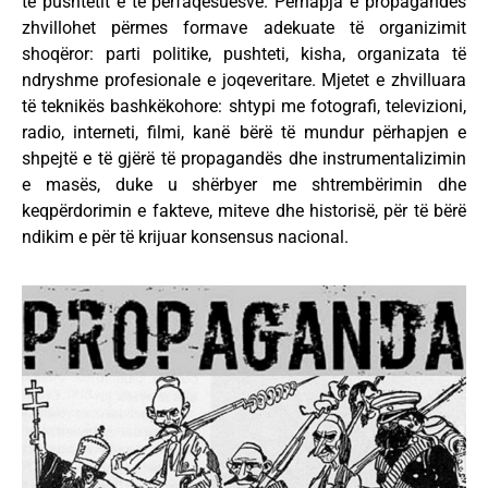
të pushtetit e të përfaqësuesve. Përhapja e propagandës
zhvillohet përmes formave adekuate të organizimit
shoqëror: parti politike, pushteti, kisha, organizata të
ndryshme profesionale e joqeveritare. Mjetet e zhvilluara
të teknikës bashkëkohore: shtypi me fotografi, televizioni,
radio, interneti, filmi, kanë bërë të mundur përhapjen e
shpejtë e të gjërë të propagandës dhe instrumentalizimin
e masës, duke u shërbyer me shtrembërimin dhe
keqpërdorimin e fakteve, miteve dhe historisë, për të bërë
ndikim e për të krijuar konsensus nacional.