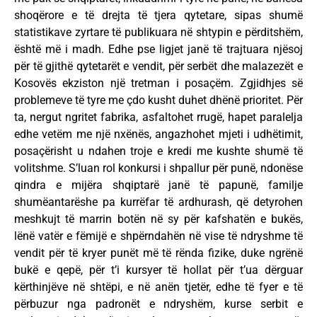
shoqërore e të drejta të tjera qytetare, sipas shumë
statistikave zyrtare të publikuara në shtypin e përditshëm,
është më i madh. Edhe pse ligjet janë të trajtuara njësoj
për të gjithë qytetarët e vendit, për serbët dhe malazezët e
Kosovës ekziston një tretman i posaçëm. Zgjidhjes së
problemeve të tyre me çdo kusht duhet dhënë prioritet. Për
ta, nergut ngritet fabrika, asfaltohet rrugë, hapet paralelja
edhe vetëm me një nxënës, angazhohet mjeti i udhëtimit,
posaçërisht u ndahen troje e kredi me kushte shumë të
volitshme. S’luan rol konkursi i shpallur për punë, ndonëse
qindra e mijëra shqiptarë janë të papunë, familje
shumëantarëshe pa kurrëfar të ardhurash, që detyrohen
meshkujt të marrin botën në sy për kafshatën e bukës,
lënë vatër e fëmijë e shpërndahën në vise të ndryshme të
vendit për të kryer punët më të rënda fizike, duke ngrënë
bukë e qepë, për t’i kursyer të hollat për t’ua dërguar
kërthinjëve në shtëpi, e në anën tjetër, edhe të fyer e të
përbuzur nga padronët e ndryshëm, kurse serbit e