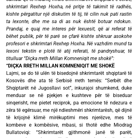
shkrimtari Rexhep Hoxha, në pritje të takimit të radhës,
kishte përgatitur një diskutim të tij, të cilin nuk pati rastin
ta lexonte, dhe me sa di as nuk është botuar ndokun.
Prandaj, e quaj me interes për lexuesit, që ai referat të
bëhet publik, për të parë se çfarë kishte shkruar asokohe
profesori e shkrimtari Rexhep Hoxha. Në vazhdim mund ta
lexoni tekstin e plotë të atij referati, të pandryshuar, të
titulluar “Diçka rreth Millan Komneniqit me shokë”:
“DIÇKA RRETH MILLAN KOMNENIQIT ME SHOKË
Lajmi, se do të ulën të bisedojnë shkrimtarët shqiptarë të
Kosovës dhe ata të Serbisë rreth temës: “Serbët dhe
Shqiptarët në Jugosllavi sot”, inkurajoi shumkend, duke
menduar se në pjekjen e kushteve për të biseduar
sinqerisht, me pietet reciprok, pa emocione të ndezura e
zëra të egërsuar, me një ndieshmëri shkrimtarësh, që dijnë
të krijojnë klimë mirëkuptimi mes njerëzve, mes të
kombeve e kombësive, mbasi, si thotë edhe Miodrag
Bullatoviqi: “Shkrimtarët gjithmonë janë të parët,