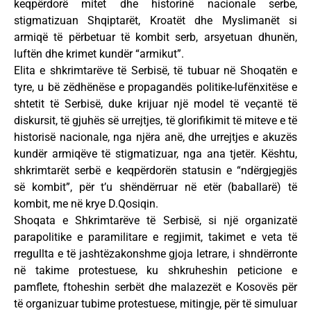
keqpërdorë mitet dhe historinë nacionale serbe,
stigmatizuan Shqiptarët, Kroatët dhe Myslimanët si
armiqë të përbetuar të kombit serb, arsyetuan dhunën,
luftën dhe krimet kundër “armikut”.
Elita e shkrimtarëve të Serbisë, të tubuar në Shoqatën e
tyre, u bë zëdhënëse e propagandës politike-lufënxitëse e
shtetit të Serbisë, duke krijuar një model të veçantë të
diskursit, të gjuhës së urrejtjes, të glorifikimit të miteve e të
historisë nacionale, nga njëra anë, dhe urrejtjes e akuzës
kundër armiqëve të stigmatizuar, nga ana tjetër. Kështu,
shkrimtarët serbë e keqpërdorën statusin e “ndërgjegjës
së kombit”, për t’u shëndërruar në etër (baballarë) të
kombit, me në krye D.Qosiqin.
Shoqata e Shkrimtarëve të Serbisë, si një organizatë
parapolitike e paramilitare e regjimit, takimet e veta të
rregullta e të jashtëzakonshme gjoja letrare, i shndërronte
në takime protestuese, ku shkruheshin peticione e
pamflete, ftoheshin serbët dhe malazezët e Kosovës për
të organizuar tubime protestuese, mitingje, për të simuluar