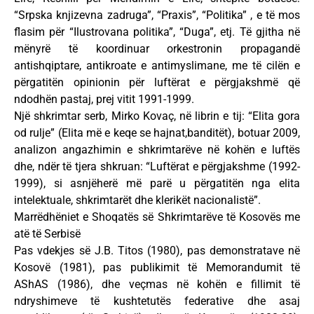
“Srpska knjizevna zadruga”, “Praxis”, “Politika” , e të mos
flasim për “Ilustrovana politika”, “Duga”, etj. Të gjitha në
mënyrë të koordinuar orkestronin propagandë
antishqiptare, antikroate e antimyslimane, me të cilën e
përgatitën opinionin për luftërat e përgjakshmë që
ndodhën pastaj, prej vitit 1991-1999.
Një shkrimtar serb, Mirko Kovaç, në librin e tij: “Elita gora
od rulje” (Elita më e keqe se hajnat,banditët), botuar 2009,
analizon angazhimin e shkrimtarëve në kohën e luftës
dhe, ndër të tjera shkruan: “Luftërat e përgjakshme (1992-
1999), si asnjëherë më parë u përgatitën nga elita
intelektuale, shkrimtarët dhe klerikët nacionalistë”.
Marrëdhëniet e Shoqatës së Shkrimtarëve të Kosovës me
atë të Serbisë
Pas vdekjes së J.B. Titos (1980), pas demonstratave në
Kosovë (1981), pas publikimit të Memorandumit të
AShAS (1986), dhe veçmas në kohën e fillimit të
ndryshimeve të kushtetutës federative dhe asaj