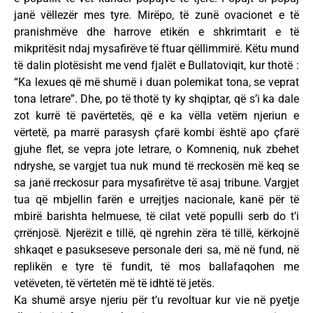
janë vëllezër mes tyre. Mirëpo, të zunë ovacionet e të
pranishmëve dhe harrove etikën e shkrimtarit e të
mikpritësit ndaj mysafirëve të ftuar qëllimmirë. Këtu mund
të dalin plotësisht me vend fjalët e Bullatoviqit, kur thotë :
“Ka lexues që më shumë i duan polemikat tona, se veprat
tona letrare”. Dhe, po të thotë ty ky shqiptar, që s’i ka dale
zot kurrë të pavërtetës, që e ka vëlla vetëm njeriun e
vërtetë, pa marrë parasysh çfarë kombi është apo çfarë
gjuhe flet, se vepra jote letrare, o Komneniq, nuk zbehet
ndryshe, se vargjet tua nuk mund të rreckosën më keq se
sa janë rreckosur para mysafirëtve të asaj tribune. Vargjet
tua që mbjellin farën e urrejtjes nacionale, kanë për të
mbirë barishta helmuese, të cilat vetë populli serb do t’i
çrrënjosë. Njerëzit e tillë, që ngrehin zëra të tillë, kërkojnë
shkaqet e pasukseseve personale deri sa, më në fund, në
replikën e tyre të fundit, të mos ballafaqohen me
vetëveten, të vërtetën më të idhtë të jetës.
Ka shumë arsye njeriu për t’u revoltuar kur vie në pyetje