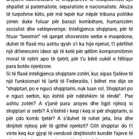
shpallet si paternaliste, separatiste e nacionaliste. Akuza
të turpshme këto, për më tepër kur nëpër tribuna politike
çirren duke foluar për barazi kombëtare, humanizëm
socialist dhe vetëqeverisje. Inteligjenca shqiptare, për të
fituar “besimin” në qarqet shoveniste serbe e maqedone,
duhet të flasë mu ashtu qysh s’i ka hije njeriut, t’i përfillet
një diferencimi ideor që të ketë për qëllim kompromitimin
moral të njërit apo të tjetrit, për t’u bërë cukël e fëlliqur
para botës njerëzore.
Si të flasë inteligjenca shqiptare zotëri, kur, sipas fjalëve të
një funksionari të lartë të Federatës, i bëhet me dije se
“shqiptari, po e nguci shqiptarin, nuk luan rol. Shqiptari po
e nguci serbin, kjo është për ndëshkim të rëndë”. Pse
ashtu zotëri? A s’janë para arsyes dhe ligjit njësoj si
shqiptari si serbi? A s’është i keqi i keq si për shqiptarin, si
për çdo komb tjetër? A s’duhet të ruhet jeta, liria dhe
dinjiteti njësoj për të gjithë njerëzit? Cilit shqiptar do t’i
vinte keq kur gjyqi të vendosë drejtësisht kundër fajeve të