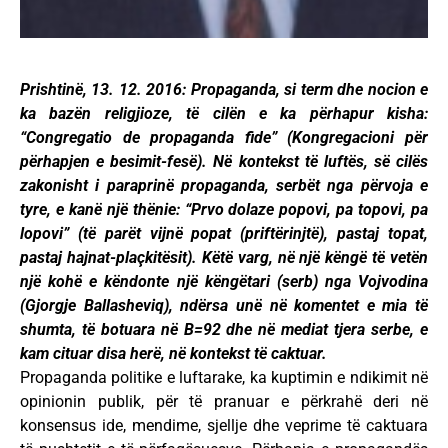
Prishtinë, 13. 12. 2016: Propaganda, si term dhe nocion e
ka bazën religjioze, të cilën e ka përhapur kisha:
“Congregatio de propaganda fide” (Kongregacioni për
përhapjen e besimit-fesë). Në kontekst të luftës, së cilës
zakonisht i paraprinë propaganda, serbët nga përvoja e
tyre, e kanë një thënie: “Prvo dolaze popovi, pa topovi, pa
lopovi” (të parët vijnë popat (priftërinjtë), pastaj topat,
pastaj hajnat-plaçkitësit). Këtë varg, në një këngë të vetën
një kohë e këndonte një këngëtari (serb) nga Vojvodina
(Gjorgje Ballasheviq), ndërsa unë në komentet e mia të
shumta, të botuara në B=92 dhe në mediat tjera serbe, e
kam cituar disa herë, në kontekst të caktuar.
Propaganda politike e luftarake, ka kuptimin e ndikimit në
opinionin publik, për të pranuar e përkrahë deri në
konsensus ide, mendime, sjellje dhe veprime të caktuara