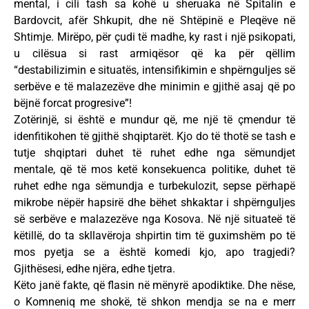
mental, i cili tash sa kohë u sheruaka në Spitalin e
Bardovcit, afër Shkupit, dhe në Shtëpinë e Pleqëve në
Shtimje. Mirëpo, për çudi të madhe, ky rast i një psikopati,
u cilësua si rast armiqësor që ka për qëllim
“destabilizimin e situatës, intensifikimin e shpërnguljes së
serbëve e të malazezëve dhe minimin e gjithë asaj që po
bëjnë forcat progresive”!
Zotërinjë, si është e mundur që, me një të çmendur të
idenfitikohen të gjithë shqiptarët. Kjo do të thotë se tash e
tutje shqiptari duhet të ruhet edhe nga sëmundjet
mentale, që të mos ketë konsekuenca politike, duhet të
ruhet edhe nga sëmundja e turbekulozit, sepse përhapë
mikrobe nëpër hapsirë dhe bëhet shkaktar i shpërnguljes
së serbëve e malazezëve nga Kosova. Në një situateë të
këtillë, do ta skllavëroja shpirtin tim të guximshëm po të
mos pyetja se a është komedi kjo, apo tragjedi?
Gjithësesi, edhe njëra, edhe tjetra.
Këto janë fakte, që flasin në mënyrë apodiktike. Dhe nëse,
o Komneniq me shokë, të shkon mendja se na e merr