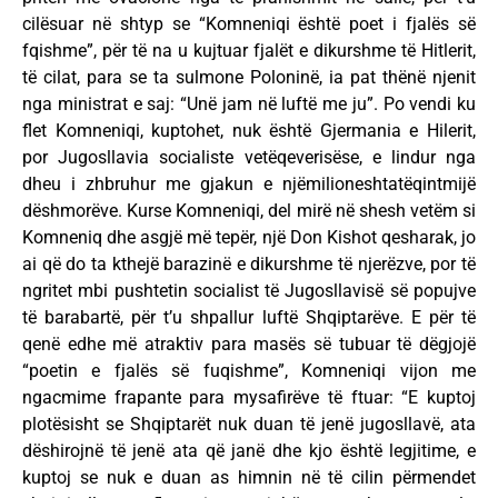
cilësuar në shtyp se “Komneniqi është poet i fjalës së
fqishme”, për të na u kujtuar fjalët e dikurshme të Hitlerit,
të cilat, para se ta sulmone Poloninë, ia pat thënë njenit
nga ministrat e saj: “Unë jam në luftë me ju”. Po vendi ku
flet Komneniqi, kuptohet, nuk është Gjermania e Hilerit,
por Jugosllavia socialiste vetëqeverisëse, e lindur nga
dheu i zhbruhur me gjakun e njëmilioneshtatëqintmijë
dëshmorëve. Kurse Komneniqi, del mirë në shesh vetëm si
Komneniq dhe asgjë më tepër, një Don Kishot qesharak, jo
ai që do ta kthejë barazinë e dikurshme të njerëzve, por të
ngritet mbi pushtetin socialist të Jugosllavisë së popujve
të barabartë, për t’u shpallur luftë Shqiptarëve. E për të
qenë edhe më atraktiv para masës së tubuar të dëgjojë
“poetin e fjalës së fuqishme”, Komneniqi vijon me
ngacmime frapante para mysafirëve të ftuar: “E kuptoj
plotësisht se Shqiptarët nuk duan të jenë jugosllavë, ata
dëshirojnë të jenë ata që janë dhe kjo është legjitime, e
kuptoj se nuk e duan as himnin në të cilin përmendet