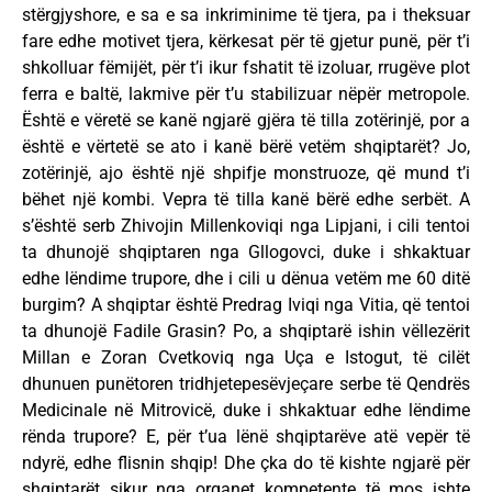
stërgjyshore, e sa e sa inkriminime të tjera, pa i theksuar
fare edhe motivet tjera, kërkesat për të gjetur punë, për t’i
shkolluar fëmijët, për t’i ikur fshatit të izoluar, rrugëve plot
ferra e baltë, lakmive për t’u stabilizuar nëpër metropole.
Është e vëretë se kanë ngjarë gjëra të tilla zotërinjë, por a
është e vërtetë se ato i kanë bërë vetëm shqiptarët? Jo,
zotërinjë, ajo është një shpifje monstruoze, që mund t’i
bëhet një kombi. Vepra të tilla kanë bërë edhe serbët. A
s’është serb Zhivojin Millenkoviqi nga Lipjani, i cili tentoi
ta dhunojë shqiptaren nga Gllogovci, duke i shkaktuar
edhe lëndime trupore, dhe i cili u dënua vetëm me 60 ditë
burgim? A shqiptar është Predrag Iviqi nga Vitia, që tentoi
ta dhunojë Fadile Grasin? Po, a shqiptarë ishin vëllezërit
Millan e Zoran Cvetkoviq nga Uça e Istogut, të cilët
dhunuen punëtoren tridhjetepesëvjeçare serbe të Qendrës
Medicinale në Mitrovicë, duke i shkaktuar edhe lëndime
rënda trupore? E, për t’ua lënë shqiptarëve atë vepër të
ndyrë, edhe flisnin shqip! Dhe çka do të kishte ngjarë për
shqiptarët sikur nga organet kompetente të mos ishte