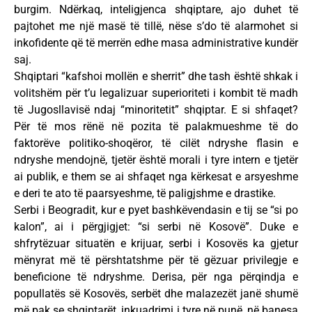
burgim. Ndërkaq, inteligjenca shqiptare, ajo duhet të
pajtohet me një masë të tillë, nëse s’do të alarmohet si
inkofidente që të merrën edhe masa administrative kundër
saj.
Shqiptari “kafshoi mollën e sherrit” dhe tash është shkak i
volitshëm për t’u legalizuar superioriteti i kombit të madh
të Jugosllavisë ndaj “minoritetit” shqiptar. E si shfaqet?
Për të mos rënë në pozita të palakmueshme të do
faktorëve politiko-shoqëror, të cilët ndryshe flasin e
ndryshe mendojnë, tjetër është morali i tyre intern e tjetër
ai publik, e them se ai shfaqet nga kërkesat e arsyeshme
e deri te ato të paarsyeshme, të paligjshme e drastike.
Serbi i Beogradit, kur e pyet bashkëvendasin e tij se “si po
kalon”, ai i përgjigjet: “si serbi në Kosovë”. Duke e
shfrytëzuar situatën e krijuar, serbi i Kosovës ka gjetur
mënyrat më të përshtatshme për të gëzuar privilegje e
beneficione të ndryshme. Derisa, për nga përqindja e
popullatës së Kosovës, serbët dhe malazezët janë shumë
më pak se shqiptarët, inkuadrimi i tyre në punë, në banesa