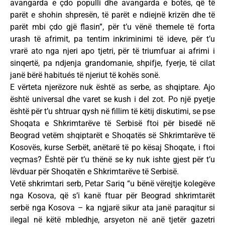
avangarda e çdo populli dhe avangarda e botës, që të
parët e shohin shpresën, të parët e ndiejnë krizën dhe të
parët mbi çdo gjë flasin”, për t’u vënë themele të forta
urash të afrimit, pa tentim inkriminimi të ideve, për t’u
vrarë ato nga njeri apo tjetri, për të triumfuar ai afrimi i
sinqertë, pa ndjenja grandomanie, shpifje, fyerje, të cilat
janë bërë habitués të njeriut të kohës sonë.
E vërteta njerëzore nuk është as serbe, as shqiptare. Ajo
është universal dhe varet se kush i del zot. Po një pyetje
është për t’u shtruar qysh në fillim të këtij diskutimi, se pse
Shoqata e Shkrimtarëve të Serbisë ftoi për bisedë në
Beograd vetëm shqiptarët e Shoqatës së Shkrimtarëve të
Kosovës, kurse Serbët, anëtarë të po kësaj Shoqate, i ftoi
veçmas? Është për t’u thënë se ky nuk ishte gjest për t’u
lëvduar për Shoqatën e Shkrimtarëve të Serbisë.
Vetë shkrimtari serb, Petar Sariq “u bënë vërejtje kolegëve
nga Kosova, që s’i kanë ftuar për Beograd shkrimtarët
serbë nga Kosova – ka ngjarë sikur ata janë paraqitur si
ilegal në këtë mbledhje, arsyeton në anë tjetër gazetri