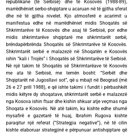
republikane (të Serbisë) dhe të Kosovës (1988-89),
marrëdhëniet serbo-shqiptare u acaruan në të gjitha sferat
dhe në të gjitha nivelet. Kjo atmosferë e acarimit u
manifestua edhe në marrëdhëniet midis Shoqatës së
Shkrimtarëve të Kosovës dhe asaj të Serbisë, por edhe
midis shkrimtarëve shqiptarë me shkrimtarët serbë,
brëndapërbrënda Shoqatës së Shkrimtarëve të Kosovës.
Shkrimtarët serbë e malazezë në Shoqatën e Kosovës
ishin “kali i Trojës” i Shoqatës së Shkrimtarëve të Serbisë.
Në një takim të Shoqatës së Shkrimtarëave të Kosovës
me ata të Serbisë, me temën bosht: “Serbët dhe
Shqiptarët në Jugosllavi sot”, që u mbajt në Beograd (më
26 e 27 prill 1988), e që ishte takimi i fundit i përbashkët
midis këtyre dy shoqatave, shkrimtarët serbë e malazezë
nga Kosova ishin ftuar dhe kishin shkuar atje veçmas nga
Shoqata e Kosovës. Në atë takim, ku kishte edhe shumë
mysafirë e gazetarë të huaj, Ibrahim Rugova kishte
paraqitur një referat (“Strategjia negative”), në të cilin
kishte elaboruar strategjinë e përpunuar antishqiptare që