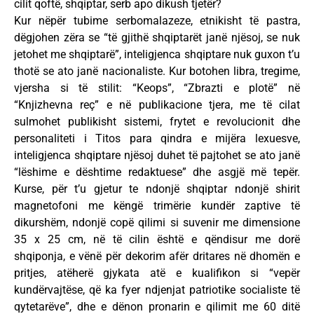
cilit qoftë, shqiptar, serb apo dikush tjetër?
Kur nëpër tubime serbomalazeze, etnikisht të pastra,
dëgjohen zëra se “të gjithë shqiptarët janë njësoj, se nuk
jetohet me shqiptarë”, inteligjenca shqiptare nuk guxon t’u
thotë se ato janë nacionaliste. Kur botohen libra, tregime,
vjersha si të stilit: “Keops”, “Zbrazti e plotë” në
“Knjizhevna reç” e në publikacione tjera, me të cilat
sulmohet publikisht sistemi, frytet e revolucionit dhe
personaliteti i Titos para qindra e mijëra lexuesve,
inteligjenca shqiptare njësoj duhet të pajtohet se ato janë
“lëshime e dështime redaktuese” dhe asgjë më tepër.
Kurse, për t’u gjetur te ndonjë shqiptar ndonjë shirit
magnetofoni me këngë trimërie kundër zaptive të
dikurshëm, ndonjë copë qilimi si suvenir me dimensione
35 x 25 cm, në të cilin është e qëndisur me dorë
shqiponja, e vënë për dekorim afër dritares në dhomën e
pritjes, atëherë gjykata atë e kualifikon si “vepër
kundërvajtëse, që ka fyer ndjenjat patriotike socialiste të
qytetarëve”, dhe e dënon pronarin e qilimit me 60 ditë