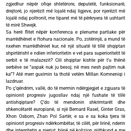
zgjedhur nëpër ofiqe shtetërore, deputetë, funksionarë,
drejtorë, jo njerëzit më lojalë ndaj ligjeve, por njerëzit më
lojalë ndaj poltronit, me tiparet më të përkryera të ushtarit
të mirë Shwejk.
Sa herë flitet nëpër konferenca e plenume partiake për
marrëdhënet e ftohura nacionale. Po, zotërinjë, a mund të
nxehen marrëdhëniet kur, në një situatë të tillë shqiptari
shpirtërisht e ndien inferioritetin e vet para superioritetit të
serbit e të malazezit? Cili shqiptar kishte për t’u thënë
serbëve se “aspak nuk ju besoj; në mes nesh pajtim nuk
ka”? Atë merr guximin ta thotë vetëm Millan Komneniqi i
lazdruar.
Po ç’qëndrim, vallë, do të merrnin ndërgjegjet e zgjuara të
opinionit progresiv jugosllav ndaj një fushate të tillë
antishqiptare? Ç’do të mendonin shkrimtarët dhe
shkencëtarët europianë, si një Bernard Rasel, Ginter Gras,
Xhon Osborn, Zhan Pol Sartër, e sa e sa koka tjera të
opinionit progresiv ndërkombëtar, të cilët, për lirinë, nderin
dhe integritetin e njeriut, bijnë në kolizion gjithkund e me