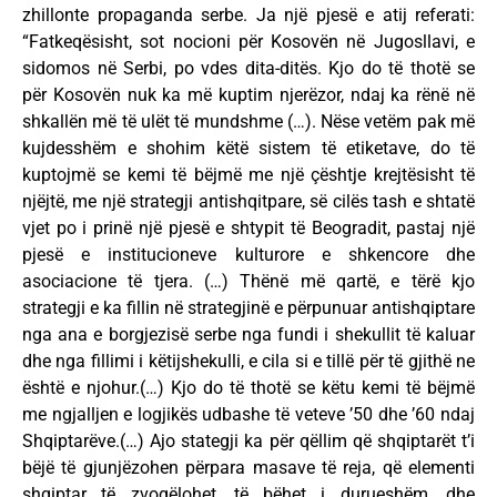
zhillonte propaganda serbe. Ja një pjesë e atij referati:
“Fatkeqësisht, sot nocioni për Kosovën në Jugosllavi, e
sidomos në Serbi, po vdes dita-ditës. Kjo do të thotë se
për Kosovën nuk ka më kuptim njerëzor, ndaj ka rënë në
shkallën më të ulët të mundshme (…). Nëse vetëm pak më
kujdesshëm e shohim këtë sistem të etiketave, do të
kuptojmë se kemi të bëjmë me një çështje krejtësisht të
njëjtë, me një strategji antishqitpare, së cilës tash e shtatë
vjet po i prinë një pjesë e shtypit të Beogradit, pastaj një
pjesë e institucioneve kulturore e shkencore dhe
asociacione të tjera. (…) Thënë më qartë, e tërë kjo
strategji e ka fillin në strategjinë e përpunuar antishqiptare
nga ana e borgjezisë serbe nga fundi i shekullit të kaluar
dhe nga fillimi i këtijshekulli, e cila si e tillë për të gjithë ne
është e njohur.(…) Kjo do të thotë se këtu kemi të bëjmë
me ngjalljen e logjikës udbashe të veteve ’50 dhe ’60 ndaj
Shqiptarëve.(…) Ajo stategji ka për qëllim që shqiptarët t’i
bëjë të gjunjëzohen përpara masave të reja, që elementi
shqiptar të zvogëlohet, të bëhet i durueshëm, dhe