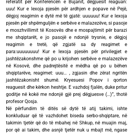
referatit për Konferencën e Bujanit, dëgjuesit reaguan:
uuu! Kur e lexoja pjesën për ardhjen e popave në Pejë,
dëgjoj reagimin e dytë më të gjatë: uuuuuu! Kur e lexoja
pjesën për shpërnguljën e serbëve e malazezëve, si pasoje
e moszhvillimit të Kosovës dhe e mospajtimit për barazi
me shqiptarët, e jo pasojë e ndonjë trysnie, e dëgjoj
reagimin e tretë, që zgjatë sa dy reagimet e
para:uuuuuuuu! Kur e lexoja pjesën për privilegjet e
jashtëzakonshme që po u krijohen serbëve e malazezëve
në Kosovë, dhe padrejtësitë e mëdha që po u bëhen
shqiptarëve, reagimet: uuu… , zgjasin dhe zërat ngritën
jashtëzakonisht shumë. Kryesuesi Popov i qorton
reaguesit dhe kërkon heshtje. E vazhdoj fjalën, duke pritur
goditje në kokë me ndonjë gjë prej dëgjuesve (…)”, thotë
profesor Qosja.
Në përfundim të ditës së dytë të atij takimi, ishte
konkluduar që të vazhdohet biseda serbo-shqiptare, në
takimin tjetër që do të mbahej në Shkup, në muajin maj,
por që ai takim, dhe asnjë tjetër nuk u mbajt më, ngase