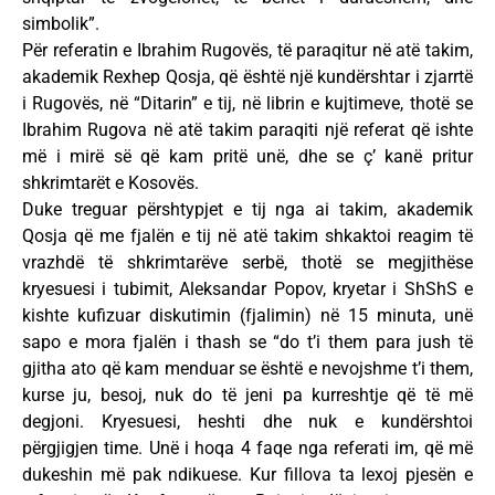
simbolik”.
Për referatin e Ibrahim Rugovës, të paraqitur në atë takim,
akademik Rexhep Qosja, që është një kundërshtar i zjarrtë
i Rugovës, në “Ditarin” e tij, në librin e kujtimeve, thotë se
Ibrahim Rugova në atë takim paraqiti një referat që ishte
më i mirë së që kam pritë unë, dhe se ç’ kanë pritur
shkrimtarët e Kosovës.
Duke treguar përshtypjet e tij nga ai takim, akademik
Qosja që me fjalën e tij në atë takim shkaktoi reagim të
vrazhdë të shkrimtarëve serbë, thotë se megjithëse
kryesuesi i tubimit, Aleksandar Popov, kryetar i ShShS e
kishte kufizuar diskutimin (fjalimin) në 15 minuta, unë
sapo e mora fjalën i thash se “do t’i them para jush të
gjitha ato që kam menduar se është e nevojshme t’i them,
kurse ju, besoj, nuk do të jeni pa kurreshtje që të më
degjoni. Kryesuesi, heshti dhe nuk e kundërshtoi
përgjigjen time. Unë i hoqa 4 faqe nga referati im, që më
dukeshin më pak ndikuese. Kur fillova ta lexoj pjesën e