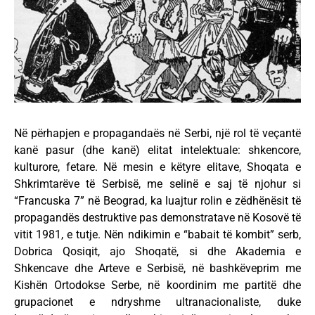
Në përhapjen e propagandaës në Serbi, një rol të veçantë
kanë pasur (dhe kanë) elitat intelektuale: shkencore,
kulturore, fetare. Në mesin e këtyre elitave, Shoqata e
Shkrimtarëve të Serbisë, me selinë e saj të njohur si
“Francuska 7” në Beograd, ka luajtur rolin e zëdhënësit të
propagandës destruktive pas demonstratave në Kosovë të
vitit 1981, e tutje. Nën ndikimin e “babait të kombit” serb,
Dobrica Qosiqit, ajo Shoqatë, si dhe Akademia e
Shkencave dhe Arteve e Serbisë, në bashkëveprim me
Kishën Ortodokse Serbe, në koordinim me partitë dhe
grupacionet e ndryshme ultranacionaliste, duke