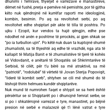
dhunimi i femrave, thyerjet e varrezave e manastireve,
dëmet në fushë, prerja e pemëve në pemishte, por të gjitha
këto nuk qëndrojnë në kurrëfar raporti me ideologjinë,
kombin, besimin. Po aq sa revoltohet serbi, po aq
revoltohet edhe shqiptari për akte të tilla të poshtra. Po
ujku i Ezopit, kur vendos ta hajë qëngjin, edhe pse
ndodhet në anën e poshtme të prrockës, ai gjen shkak se
“po ia turbullon ujin”. Po këtë nuk duan ta kuptojnë shumë
zhurnalistë, sa të thjeshtë aq edhe të vrazhdë, nga ata të
kallapit të Matija Banit e të zhurnalistëve të tjerë të kohës
së Vidovdanit, e anëtarë të Shoqatës së Shkrimtarëve të
Serbisë, të cilët, për t’u bërë sa më atraktivë, sa më
“patriotë”, “rodolubë” të vërtetë të Jovan Sterija Popoviqit,
“liderë të kombit serb”, shtyhen se cili më shumë do të
lëshojë thirin helmues kundër shqiptarëve.
Nuk mund të numrohen faqet e shtypit se sa herë është
përsëritur se si Shqiptarët po i dhunojnë femrat serbe, se
si po i shkatërrojnë varrezat e tyre, manastiret, po bëjnë
presion në serbë e malazezë që t’i lënë vatrat e tyre