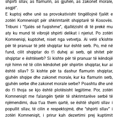
shpirti sllav, as flamurin, as gjuhën, as zakonet morale,
asgjë”.
E kuptoj edhe unë sa provokativisht tingëllojnë fjalët e
zotëri Komneniqit për shkrimtarët shqiptarë të Kosovës.
Tribuni i “fjalës së fuqishme”, djallëzisht di të prekë mu
aty ku mund të vibrojë shpirti delikat i njeriut. Po zotëri
Komneniqi, kuptohet, niset nga vetvetja. Ai vetë s’kishte
për të pranuar të jetë shqiptar kur është serb. Po, më në
fund, cilit shqiptar do t’i duhej ai serb, që shitet për
shqiptar e ështëserb? Si kishte për të pranuar të këndojë
një himn në të cilin këndohet për shpirtin shqiptar, kur ai
është sllav? Si kishte për ta dashur flamurin shqiptar,
gjuhën shqipe dhe zakonet morale, kur ka flamurin serb,
gjuhën serbe dhe zakonet morale serbe? Poashtu dhe unë
do t’i thoja se kjo është plotësisht legjitime. Por, zotëri
Komneniqit me falangën tjetër të shkrimtarëve serbë të
njëmendimi, dua t’ua them qartë, se është shpirti sllav i
popullit sllav, të cilin e respektojmë, dhe “shpirti sllav” i
zotëri Komneniqit, i prirur kah dezertimi prej kuptimit