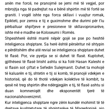
anën me forcë, ne pranojmë se jemi më të vegjel, por
mbrojtja nga të padrejtat na e bënë shpirtin më të fortë se
graniti. I vogël ishte nga forca skllavi i vuajtur romak,
Epikteti, por zemra e tij e guximshme dhe durimi për t’iu
përballuar shpifjeve e presioneve të skllavopronarëve,
ishte më e madhe se Koloseumi i Romës.
Shpeshherë është marrë nëpër gojë se pse po heshtë
inteligjenca shqiptare. Sa herë është përsëritur në shtypin
e përditshëm dhe atë revial se inteligjenca shqiptare duhet
të flasë. Por, vie pyetja se si duhet të flasë. Kuptohet,
gjithësesi të flasë lirisht ashtu si ka folë Hasan Kaleshi e
si flasin sot çiftat e Sefedin Sulejmanit. Duhet ta mohojë
të kaluarën e tij, shtetin e tij si komb, të pranojë vdekjen e
historisë, që do të thotë vdekjen kolektive të kombit, ta
qesë në treg shpirtin dhe ndërgjegjën e tij, të flasë ashtu si
duan komneniqët dhe eksponentët tjerë të
nacionalshovenizmit.
Kur inteligjenca shqiptare ngre zërin kundër mohimit të të
drejtave kushtetutare të shqiptarëve të Maqedonisë, ajo