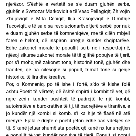
njerëzor. S’është e vërtetë se s’e duam gjuhën serbe,
gjuhën e Svetozar Markoviqit e të Vaso Pellagiqit, Zhivojin
Zhujoviqit e Mita Ceniqit, Ilija Krasojeviqit e Dimitrije
Tucoviqit, e të sa e sa revolucionarëve tjerë serbë, por nuk
e duam gjuhën serbe të komneniqëve, me të cilën mbjell
farën e helmit, që inspiron urrejtje kundër shqiptarëve.
Edhe zakonet morale të popullit serb ne i respektojmë,
njësoj sikurse zakonet morale të të gjithë popujve të tjerë,
por s’i mohojmë zakonet tona, historinë tonë, gjuhën dhe
traditën, që na cilësojnë si popull, trimat tonë si qenje
historike, të lira dhe kreative.
Por, o Komneniq, po të ishe i fortë, s’do të kishe folë
ashtu.Poetit të vërtetë, që është shpirti i kombit të vet, që
ngre zërin kundër pushteit të padrejtë të një kombi,
autokratëve e burokratëve të tij, të padrejtëve e tiranëve, e
jo kundër një kombi si komb, s’i ka hije të flasë në atë
mënyrë. Fjala e drejtë e poetit jeton edhe pas vdekjes së
tij. S’kanë jetuar shumë ata poetër, që kanë nxitur urrejtjen
e popullit të vet kundër popujve të tjerë. Popujt si popuj