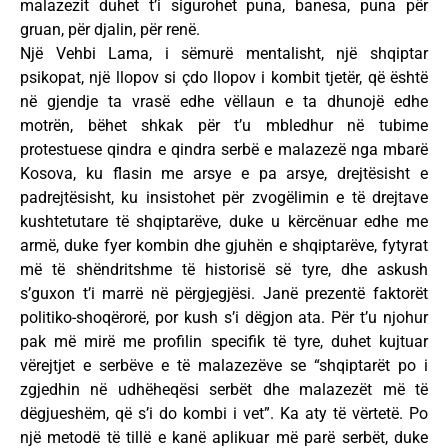
malazezit duhet t’i sigurohet puna, banesa, puna për
gruan, për djalin, për renë.
Një Vehbi Lama, i sëmurë mentalisht, një shqiptar
psikopat, një llopov si çdo llopov i kombit tjetër, që është
në gjendje ta vrasë edhe vëllaun e ta dhunojë edhe
motrën, bëhet shkak për t’u mbledhur në tubime
protestuese qindra e qindra serbë e malazezë nga mbarë
Kosova, ku flasin me arsye e pa arsye, drejtësisht e
padrejtësisht, ku insistohet për zvogëlimin e të drejtave
kushtetutare të shqiptarëve, duke u kërcënuar edhe me
armë, duke fyer kombin dhe gjuhën e shqiptarëve, fytyrat
më të shëndritshme të historisë së tyre, dhe askush
s’guxon t’i marrë në përgjegjësi. Janë prezentë faktorët
politiko-shoqërorë, por kush s’i dëgjon ata. Për t’u njohur
pak më mirë me profilin specifik të tyre, duhet kujtuar
vërejtjet e serbëve e të malazezëve se “shqiptarët po i
zgjedhin në udhëheqësi serbët dhe malazezët më të
dëgjueshëm, që s’i do kombi i vet”. Ka aty të vërtetë. Po
një metodë të tillë e kanë aplikuar më parë serbët, duke