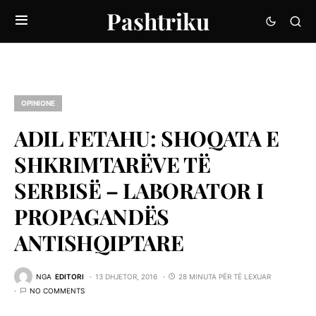
Pashtriku
OPINIONE
ADIL FETAHU: SHOQATA E
SHKRIMTARËVE TË
SERBISË – LABORATOR I
PROPAGANDËS
ANTISHQIPTARE
NGA
EDITORI
13 DHJETOR, 2016
28 MINUTA PËR TË LEXUAR
NO COMMENTS