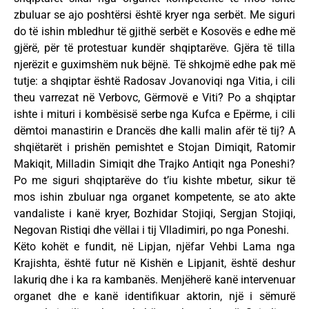
zbuluar se ajo poshtërsi është kryer nga serbët. Me siguri
do të ishin mbledhur të gjithë serbët e Kosovës e edhe më
gjërë, për të protestuar kundër shqiptarëve. Gjëra të tilla
njerëzit e guximshëm nuk bëjnë. Të shkojmë edhe pak më
tutje: a shqiptar është Radosav Jovanoviqi nga Vitia, i cili
theu varrezat në Verbovc, Gërmovë e Viti? Po a shqiptar
ishte i mituri i kombësisë serbe nga Kufca e Epërme, i cili
dëmtoi manastirin e Drancës dhe kalli malin afër të tij? A
shqiëtarët i prishën pemishtet e Stojan Dimiqit, Ratomir
Makiqit, Milladin Simiqit dhe Trajko Antiqit nga Poneshi?
Po me siguri shqiptarëve do t’iu kishte mbetur, sikur të
mos ishin zbuluar nga organet kompetente, se ato akte
vandaliste i kanë kryer, Bozhidar Stojiqi, Sergjan Stojiqi,
Negovan Ristiqi dhe vëllai i tij Vlladimiri, po nga Poneshi.
Këto kohët e fundit, në Lipjan, njëfar Vehbi Lama nga
Krajishta, është futur në Kishën e Lipjanit, është deshur
lakuriq dhe i ka ra kambanës. Menjëherë kanë intervenuar
organet dhe e kanë identifikuar aktorin, një i sëmurë