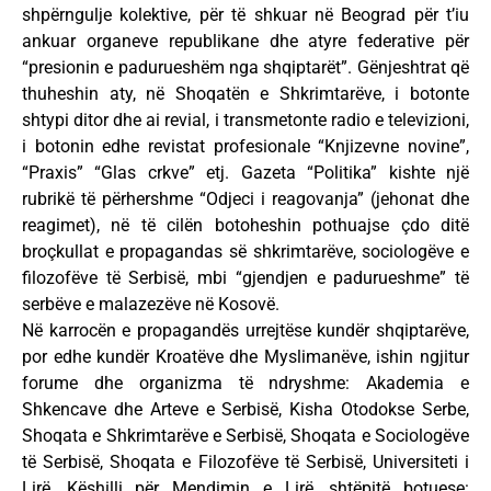
shpërngulje kolektive, për të shkuar në Beograd për t’iu
ankuar organeve republikane dhe atyre federative për
“presionin e padurueshëm nga shqiptarët”. Gënjeshtrat që
thuheshin aty, në Shoqatën e Shkrimtarëve, i botonte
shtypi ditor dhe ai revial, i transmetonte radio e televizioni,
i botonin edhe revistat profesionale “Knjizevne novine”,
“Praxis” “Glas crkve” etj. Gazeta “Politika” kishte një
rubrikë të përhershme “Odjeci i reagovanja” (jehonat dhe
reagimet), në të cilën botoheshin pothuajse çdo ditë
broçkullat e propagandas së shkrimtarëve, sociologëve e
filozofëve të Serbisë, mbi “gjendjen e padurueshme” të
serbëve e malazezëve në Kosovë.
Në karrocën e propagandës urrejtëse kundër shqiptarëve,
por edhe kundër Kroatëve dhe Myslimanëve, ishin ngjitur
forume dhe organizma të ndryshme: Akademia e
Shkencave dhe Arteve e Serbisë, Kisha Otodokse Serbe,
Shoqata e Shkrimtarëve e Serbisë, Shoqata e Sociologëve
të Serbisë, Shoqata e Filozofëve të Serbisë, Universiteti i
Lirë, Këshilli për Mendimin e Lirë, shtëpitë botuese: