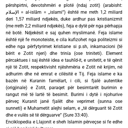
përshpirtni, devotshmëri e plotë (ndaj zotit) (arabisht:
الإسلام = al-islām = „islami“) është me rreth 1,2 miliard
deri 1,57 miliard ndjekës, duke ardhur pas kristianizmit
(me rreth 2,2 miliard ndjekës), feja e dytë për nga përhapja
në botë. Ndjekësit e saj quhen myslimanë. Feja islame
është një fe monoteiste, e cila kufizohet nga politeizmi si
edhe nga përfytyrimet kristiane si p.sh, inkarnacioni (të
bërit e Zotit njeri) dhe trinía (ose triniteti). Element
përcaktues i saj është idea e tauhīd-it, e unitetit, e të qënit
një të Zotit, respektivisht njëshmëria e Zotit në krijim, në
adhurim dhe në emrat e cilësitë e Tij. Feja islame e ka
bazën në Kuranin famëlart, i cili, si fjalë autentike
(origjinale) e Zotit, paraqet për besimtarët burimin e
rangut më të lartë të besimit. Burimi i dytë i njohurive
përveç Kuranit janë fjalët dhe veprimet (sunna ose
sunneti) e Muhametit alejhi selam, e „të dërguarit të Zotit
dhe e vulës së të dërguarve“ (Sure 33:40).
Enciklopedia e Llajonit e sheh Islamin përveçse si fe edhe