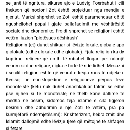
se janë të ngritura, sikurse ajo e Ludvig Foerbahut i cili
thekson që nocioni Zot është projektuar nga mendja e
njeriut. Marksi shprehet se Zoti është paramenduar që të
ngushellohet populli gjatë ballafaqimit me vështirësitë
sociale dhe ekonomike. Frojdi shprehet se religjioni është
vetëm iluzion “plotësues dëshirash”.
Religjionin (et) duhet shikuar si lëvizje lokale, globale apo
glolokale (edhe glokale edhe globale). Fjala religjion ka dy
kuptime: religere që dmth të mbahet llogari për ndonjë
veprim si dhe religare, diçka e fortë të ndërlidhet. Mesazhi
i secilit religjion është që veprat e këqia mos të ndjeken.
Kësisoj në enciklopedinë e religjioneve përpos feve
monoteiste (këtu nuk duhet anashkaluar faktin se edhe
pse njihen si fe monoteiste, në thelb kanë dallime të
mëdha në besim, sidomos feja islame e cila ligjëron
besimin dhe adhurimin e një Zoti të vetëm, pra pa
kurrnjëfarë ndërmjetësimi): Krishterizmit, hebraizmit dhe
Islamit dallojmë edhe lëvizje tjerë që mëtojnë të shfaqen
si fetare.