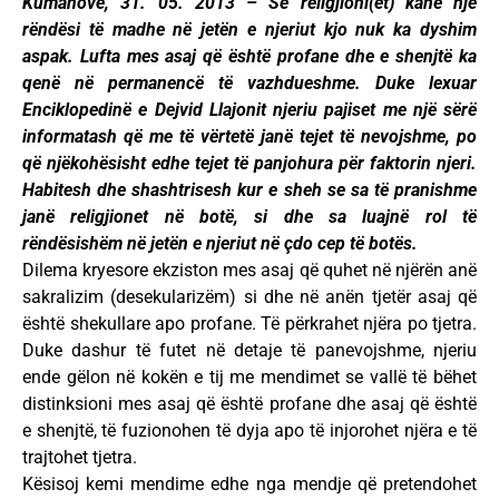
Kumanovë, 31. 05. 2013 – Se religjioni(et) kanë një
rëndësi të madhe në jetën e njeriut kjo nuk ka dyshim
aspak. Lufta mes asaj që është profane dhe e shenjtë ka
qenë në permanencë të vazhdueshme. Duke lexuar
Enciklopedinë e Dejvid Llajonit njeriu pajiset me një sërë
informatash që me të vërtetë janë tejet të nevojshme, po
që njëkohësisht edhe tejet të panjohura për faktorin njeri.
Habitesh dhe shashtrisesh kur e sheh se sa të pranishme
janë religjionet në botë, si dhe sa luajnë rol të
rëndësishëm në jetën e njeriut në çdo cep të botës.
Dilema kryesore ekziston mes asaj që quhet në njërën anë
sakralizim (desekularizëm) si dhe në anën tjetër asaj që
është shekullare apo profane. Të përkrahet njëra po tjetra.
Duke dashur të futet në detaje të panevojshme, njeriu
ende gëlon në kokën e tij me mendimet se vallë të bëhet
distinksioni mes asaj që është profane dhe asaj që është
e shenjtë, të fuzionohen të dyja apo të injorohet njëra e të
trajtohet tjetra.
Kësisoj kemi mendime edhe nga mendje që pretendohet