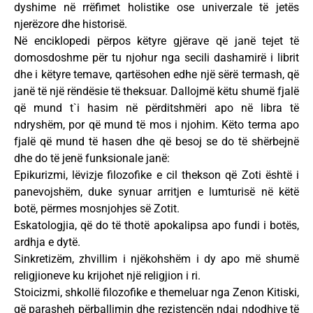
dyshime në rrëfimet holistike ose univerzale të jetës
njerëzore dhe historisë.
Në enciklopedi përpos këtyre gjërave që janë tejet të
domosdoshme për tu njohur nga secili dashamirë i librit
dhe i këtyre temave, qartësohen edhe një sërë termash, që
janë të një rëndësie të theksuar. Dallojmë këtu shumë fjalë
që mund t`i hasim në përditshmëri apo në libra të
ndryshëm, por që mund të mos i njohim. Këto terma apo
fjalë që mund të hasen dhe që besoj se do të shërbejnë
dhe do të jenë funksionale janë:
Epikurizmi, lëvizje filozofike e cil thekson që Zoti është i
panevojshëm, duke synuar arritjen e lumturisë në këtë
botë, përmes mosnjohjes së Zotit.
Eskatologjia, që do të thotë apokalipsa apo fundi i botës,
ardhja e dytë.
Sinkretizëm, zhvillim i njëkohshëm i dy apo më shumë
religjioneve ku krijohet një religjion i ri.
Stoicizmi, shkollë filozofike e themeluar nga Zenon Kitiski,
që parasheh përballimin dhe rezistencën ndaj ndodhive të