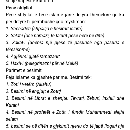
si një hapësirë kulturore.
Pesë shtyllat
Pesë shtyllat e fesë islame janë detyra themelore që ka
për detyrë t’i përmbushë çdo mysliman:
1. Shehadeti (shpallja e besimit islam)
2. Salat-i (ose namazi, të falurit pesë herë në ditë)
3. Zakat-i (dhënia një pjesë të pasurisë nga pasuria e
tërësishme)
4. Agjërimi gjatë ramazanit
5. Haxh-i (pelegrinazhi për në Mekë)
Parimet e besimit
Feja islame ka gjashtë parime. Besimi tek:
1. Zoti i vetëm (Allahu)
2. Besimi në engjujt e Zotitj
3. Besimi në Librat e shenjtë: Tevrati, Zeburi, Inxhili dhe
Kurani
4. Besimi në profetët e Zotit, i fundit Muhammedi alejhi
selam
5. besimi se në ditën e gjykimit njeriu do të japë llogari një