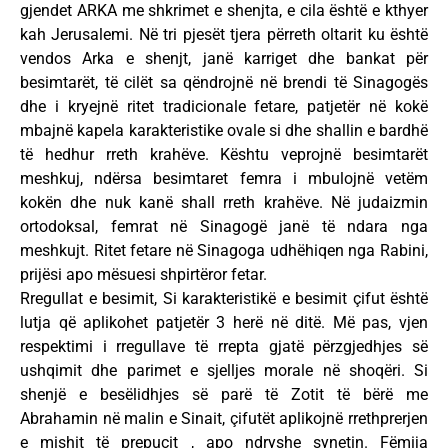
gjendet ARKA me shkrimet e shenjta, e cila është e kthyer
kah Jerusalemi. Në tri pjesët tjera përreth oltarit ku është
vendos Arka e shenjt, janë karriget dhe bankat për
besimtarët, të cilët sa qëndrojnë në brendi të Sinagogës
dhe i kryejnë ritet tradicionale fetare, patjetër në kokë
mbajnë kapela karakteristike ovale si dhe shallin e bardhë
të hedhur rreth krahëve. Kështu veprojnë besimtarët
meshkuj, ndërsa besimtaret femra i mbulojnë vetëm
kokën dhe nuk kanë shall rreth krahëve. Në judaizmin
ortodoksal, femrat në Sinagogë janë të ndara nga
meshkujt. Ritet fetare në Sinagoga udhëhiqen nga Rabini,
prijësi apo mësuesi shpirtëror fetar.
Rregullat e besimit, Si karakteristikë e besimit çifut është
lutja që aplikohet patjetër 3 herë në ditë. Më pas, vjen
respektimi i rregullave të rrepta gjatë përzgjedhjes së
ushqimit dhe parimet e sjelljes morale në shoqëri. Si
shenjë e besëlidhjes së parë të Zotit të bërë me
Abrahamin në malin e Sinait, çifutët aplikojnë rrethprerjen
e mishit të prepucit , apo ndryshe synetin. Fëmija