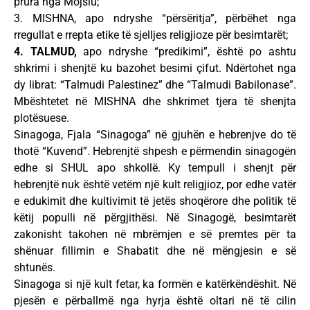
prura nga Mojsiu;
3. MISHNA, apo ndryshe “përsëritja”, përbëhet nga
rregullat e rrepta etike të sjelljes religjioze për besimtarët;
4. TALMUD,
apo ndryshe “predikimi”, është po ashtu
shkrimi i shenjtë ku bazohet besimi çifut. Ndërtohet nga
dy librat: “Talmudi Palestinez” dhe “Talmudi Babilonase”.
Mbështetet në MISHNA dhe shkrimet tjera të shenjta
plotësuese.
Sinagoga, Fjala “Sinagoga” në gjuhën e hebrenjve do të
thotë “Kuvend”. Hebrenjtë shpesh e përmendin sinagogën
edhe si SHUL apo shkollë. Ky tempull i shenjt për
hebrenjtë nuk është vetëm një kult religjioz, por edhe vatër
e edukimit dhe kultivimit të jetës shoqërore dhe politik të
këtij populli në përgjithësi. Në Sinagogë, besimtarët
zakonisht takohen në mbrëmjen e së premtes për ta
shënuar fillimin e Shabatit dhe në mëngjesin e së
shtunës.
Sinagoga si një kult fetar, ka formën e katërkëndëshit. Në
pjesën e përballmë nga hyrja është oltari në të cilin