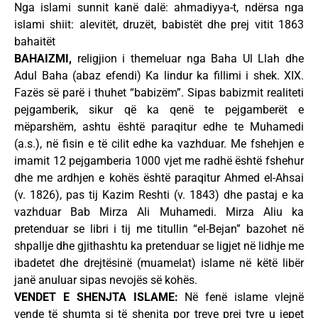
Nga islami sunnit kanë dalë: ahmadiyya-t, ndërsa nga
islami shiit: alevitët, druzët, babistët dhe prej vitit 1863
bahaitët
BAHAIZMI,
religjion i themeluar nga Baha Ul Llah dhe
Adul Baha (abaz efendi) Ka lindur ka fillimi i shek. XIX.
Fazës së parë i thuhet “babizëm”. Sipas babizmit realiteti
pejgamberik, sikur që ka qenë te pejgamberët e
mëparshëm, ashtu është paraqitur edhe te Muhamedi
(a.s.), në fisin e të cilit edhe ka vazhduar. Me fshehjen e
imamit 12 pejgamberia 1000 vjet me radhë është fshehur
dhe me ardhjen e kohës është paraqitur Ahmed el-Ahsai
(v. 1826), pas tij Kazim Reshti (v. 1843) dhe pastaj e ka
vazhduar Bab Mirza Ali Muhamedi. Mirza Aliu ka
pretenduar se libri i tij me titullin “el-Bejan” bazohet në
shpallje dhe gjithashtu ka pretenduar se ligjet në lidhje me
ibadetet dhe drejtësinë (muamelat) islame në këtë libër
janë anuluar sipas nevojës së kohës.
VENDET E SHENJTA ISLAME:
Në fenë islame vlejnë
vende të shumta si të shenjta por treve prej tyre u jepet