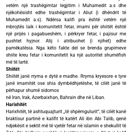
vetëm një trashëgimtar legjitim i Muhamedit a.s dhe
njëkohësisht edhe trashëgimtar i Aliut (i dhëndrit të
Muhamedit a.s). Ndërsa kalifi pra është vetëm një
mbrojtës laik i komunitetit fetar, imami për shiitët është
një prijës i pagabueshëm, i përkryer fetar, i pajisur me
pushtet hyjnor. Atij i atribuohet (i njihet) edhe
pamëkatësia. Nga këto fakte del se brenda grupimeve
shiite kreu fetar i komunitetit ka një autoritet shumëfish
më të lartë.
Shiitët
Shiitët janë rryma e dytë e madhe. Rryma kryesore e tyre
janë imamitët ose shia dymbëdhjetëshe, të cilët janë të
përhapur shumë sidomos
në Iran, Irak, Azerbaixhan, Bahrain dhe në Liban.
Harixhitët
Harixhitët, të ashtuquajturit „të shpërngulurit“, të cilët kanë
braktisur partinë e kalifit të katërt Ali ibn Abi Talib, qenë
ndjekësit e sektit më të vjetër fetar në islamin e shekullit të