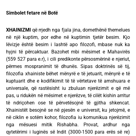
Simbolet fetare në Botë
XHAINIZMI
që rrjedh nga fjala jina, domethënë themelues
në një kuptim, por edhe në kuptimin tjetër besim. Kjo
lëvizje është besim i lashtë apo filozofi, mbase nuk ka
hyjni të përcaktuar. Bazohet mbi mësimet e Mahavirës
(559 527 para e.r), i cili predikonte përsosmërinë e njeriut,
përmes mospranimit të dhunës. Sipas doktrinës së tij,
filozofia xhainiste bëhet mënyrë e të jetuarit, mënyrë e të
kuptuarit dhe e kodifikimit të të vërtetave të amshuara e
universale, që rastësisht iu zbuluan njerëzimit e që më
pas, u ridukën në mësimet e njerëzve, të cilët kishin arritur
të ndriçohen ose të përvetësojnë të gjitha shkencat.
Xhainistët besojnë se në pjesën e universit, ku jetojmë, e
në ciklin e sotëm kohor, filozofia iu komunikua njerëzimit
nga mësuesi mitik Rishabha. Provat, ardhur nga
qytetërimi i luginës së Indit (3000-1500 para erës së re)