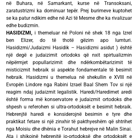
në Buhara, në Samarkant, kurse në Transoksani,
zaratustrizmi ka dominuar tepër. Prej burimeve kuptohet
se ka patur ndikim edhe në Azi të Mesme dhe ka rivalizuar
edhe budizmin.
HASIDIZMI,
i themeluar në Poloni në shek 18 nga Izrel
ben Elizer, do të thotë gëzim apo lumturi.
Hasidizmi/Judaizmi Hasidik – Hasidizmi asidut ) është
një degë e judaizimit ortodoks që nxit spirtualizmin
nëpërmjet popullarizimit dhe ndërkombëtarizimit të
misticizmit hebraik si aspekte fondamentale të besimit
hebraik. Hasidizmi u themelua në shekullin e XVIII në
Evropën Lindore nga Rabini Izrael Baal Shem Tov si një
reagim ndaj judaizmit legalistik. Haredi/Haredimet aredi
është forma më konservatore e judaizmit ortodoks dhe
shpesh u referohen si ultra-ortodoksët e besimit hebraik.
Hebrenjtë haredi e konsiderojnë besimin e tyre dhe
praktikat fetare si një zinxhir të pakthyeshëm që shtrihet
nga Moisiu dhe dhënia e Torahut hebrejve në Malin Sinai.
Ata i shikojnë hebrenjtë jo-ortodoksë dhe ortodoksët e