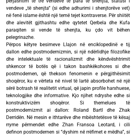
përjashtim të tre vendeve të para të shenjta, statusi i
vendeve „të shenjta“ (si edhe adhurimi i shenjtorëve vet)
në fenë islame është një temë tejet kontraverse. Për shiitët
dhe alevitët gjithashtu edhe qytetet Qerbela dhe Kufa
paraqiten si vende të shenjta, ku çdo vit bëhen
pelegrinazhe.
Përpos këtyre besimeve Llajon në enciklopedinë e tij
dallon edhe postmodernizmin, si një ndërlidhje filozofike
dhe intelektuale të racionalizmit dhe këndvështrimit
shkencor të botës që i takon bashkëkohores si dhe
postmodernen, që thekson fenomenin e përgjithësimit
shoqëror, ku e vërteta në nivel të lartë absorbohet në një
sërë botrash të realitetit virtual, që japin profile harxhuese,
teknologjike dhe informative. Kjo njihet ndryshe edhe si
konstruktivizëm shoqëror. Si themelues të
postmodernizmit ai dallon: Roland Bartl dhe Zhak
Derridën. Në mesin e ithtarëve dhe mbështetësve të kësaj
rryme përmendet edhe Zhan Fransoa Leotard, i cili
definon postmodernen si “dyshim në rrëfimet e mëdha”, si