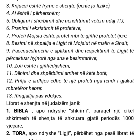
3. Krijuesi është frymë e shenjtë (qenie jo fizike);
4. Ai është i përhershëm;
5. Obligimi i shërbimit dhe nënshtrimit vetëm ndaj TIJ;
6. Pranimi i ekzistimit të profetëve;
7. Profeti Mojsiu është profet mbi të gjithë profetët tjerë;
8. Besimi në shpallja e Ligjit të Mojsiut në malin e Sinait;
9. Pacenueshmëria e aplikimit dhe respektimit të Ligjit të
përcaktuar hyjnorë nga ana e besimtarëve;
10. Zoti është i gjithëdijshëm;
11. Dënimi dhe shpërblimi arrihet në këtë botë;
12. Pritja e ardhjes edhe të një profeti nga rendi i gjakut
mbretëror hebre;
13. Ringjallja pas vdekjes.
Librat e shenjta në judaizëm janë:
1. BIBLA
, apo ndryshe “shkrimi”, paraqet një cikël
shkrimesh të shenjta të shkruara gjatë periodës 1000
vjeçare;
2. TORA,
apo ndryshe “Ligji”, përbëhet nga pesë librat të