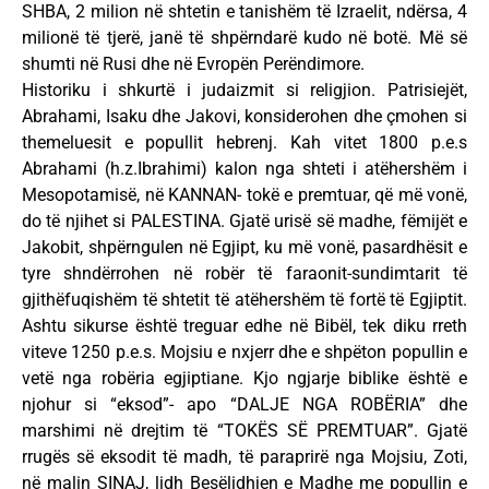
SHBA, 2 milion në shtetin e tanishëm të Izraelit, ndërsa, 4
milionë të tjerë, janë të shpërndarë kudo në botë. Më së
shumti në Rusi dhe në Evropën Perëndimore.
Historiku i shkurtë i judaizmit si religjion. Patrisiejët,
Abrahami, Isaku dhe Jakovi, konsiderohen dhe çmohen si
themeluesit e popullit hebrenj. Kah vitet 1800 p.e.s
Abrahami (h.z.Ibrahimi) kalon nga shteti i atëhershëm i
Mesopotamisë, në KANNAN- tokë e premtuar, që më vonë,
do të njihet si PALESTINA. Gjatë urisë së madhe, fëmijët e
Jakobit, shpërngulen në Egjipt, ku më vonë, pasardhësit e
tyre shndërrohen në robër të faraonit-sundimtarit të
gjithëfuqishëm të shtetit të atëhershëm të fortë të Egjiptit.
Ashtu sikurse është treguar edhe në Bibël, tek diku rreth
viteve 1250 p.e.s. Mojsiu e nxjerr dhe e shpëton popullin e
vetë nga robëria egjiptiane. Kjo ngjarje biblike është e
njohur si “eksod”- apo “DALJE NGA ROBËRIA” dhe
marshimi në drejtim të “TOKËS SË PREMTUAR”. Gjatë
rrugës së eksodit të madh, të paraprirë nga Mojsiu, Zoti,
në malin SINAJ, lidh Besëlidhjen e Madhe me popullin e