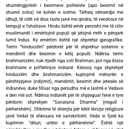
shumëngjyrësh i besimeve politeiste (apo besimit në
shumë zotra) në kohën e sotme. Tërheq vëmendje me
idhujt, të cilët në disa raste janë me qindra, të vendosur në
tempujt e fshatrave. Hindu është emër persisht me të cilin
muslimanët i emërtojnë popujt që jetojnë rreth e përqark
lumit Indus. Ky emërtim është një shprehje gjeografike.
Termi “hinduizëm” përdoret për të shprehur sistemin e
mendimit dhe besimin e këtij populli. Ndërsa termi
brahmanizëm, nuk rrjedh nga zoti Brahman, por nga klasa
brahmane e priftërinjve indianë. Kësisoj nga shprehjet
hinduizëm dhe brahmanizëm kuptojmë mënyrën e
përshtypjeve (ndijimit), mendimit, besimit dhe jetesës së
indianëve, duke filluar nga periudha më e lashtë e Vedave
e deri më sot. Ndërsa indianët për të shpjeguar fenë e tyre
përdorin shprehjen “Sanatana Dharma” (rregull i
përhershëm). Shkrime të shenjta për këtë lëvizje religjioze
janë Vedat të shkruara në sanskritisht. Veda si fjalë ka
kuptimin “dituri, urtësi e përhershme”. Është një