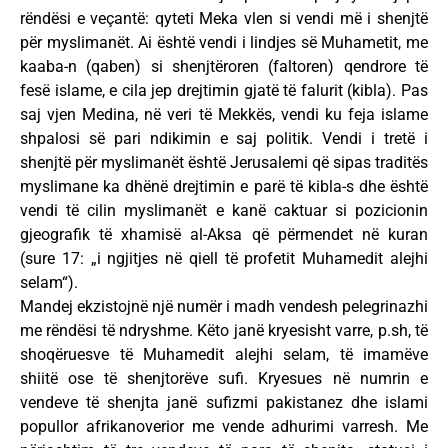
rëndësi e veçantë: qyteti Meka vlen si vendi më i shenjtë
për myslimanët. Ai është vendi i lindjes së Muhametit, me
kaaba-n (qaben) si shenjtëroren (faltoren) qendrore të
fesë islame, e cila jep drejtimin gjatë të falurit (kibla). Pas
saj vjen Medina, në veri të Mekkës, vendi ku feja islame
shpalosi së pari ndikimin e saj politik. Vendi i tretë i
shenjtë për myslimanët është Jerusalemi që sipas traditës
myslimane ka dhënë drejtimin e parë të kibla-s dhe është
vendi të cilin myslimanët e kanë caktuar si pozicionin
gjeografik të xhamisë al-Aksa që përmendet në kuran
(sure 17: „i ngjitjes në qiell të profetit Muhamedit alejhi
selam“).
Mandej ekzistojnë një numër i madh vendesh pelegrinazhi
me rëndësi të ndryshme. Këto janë kryesisht varre, p.sh, të
shoqëruesve të Muhamedit alejhi selam, të imamëve
shiitë ose të shenjtorëve sufi. Kryesues në numrin e
vendeve të shenjta janë sufizmi pakistanez dhe islami
popullor afrikanoverior me vende adhurimi varresh. Me