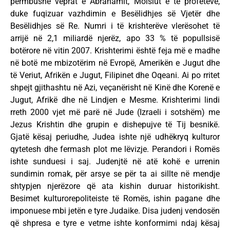
përmbushë veprat e Abrahamit, Moisiut e të profetëve,
duke fuqizuar vazhdimin e Besëlidhjes së Vjetër dhe
Besëlidhjes së Re. Numri i të krishterëve vlerësohet të
arrijë në 2,1 miliardë njerëz, apo 33 % të popullsisë
botërore në vitin 2007. Krishterimi është feja më e madhe
në botë me mbizotërim në Evropë, Amerikën e Jugut dhe
të Veriut, Afrikën e Jugut, Filipinet dhe Oqeani. Ai po rritet
shpejt gjithashtu në Azi, veçanërisht në Kinë dhe Korenë e
Jugut, Afrikë dhe në Lindjen e Mesme. Krishterimi lindi
rreth 2000 vjet më parë në Jude (Izraeli i sotshëm) me
Jezus Krishtin dhe grupin e dishepujve të Tij besnikë.
Gjatë kësaj periudhe, Judea ishte një udhëkryq kulturor
qytetesh dhe fermash plot me lëvizje. Perandori i Romës
ishte sunduesi i saj. Judenjtë në atë kohë e urrenin
sundimin romak, për arsye se për ta ai sillte në mendje
shtypjen njerëzore që ata kishin duruar historikisht.
Besimet kulturorepoliteiste të Romës, ishin pagane dhe
imponuese mbi jetën e tyre Judaike. Disa judenj vendosën
që shpresa e tyre e vetme ishte konformimi ndaj kësaj