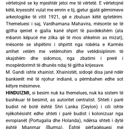
vërtetojnë se ky mjeshtër jetoi me të vërtetë. E vërtetojnë
këtë, kryesisht vulat me emrin e tij, gjetur gjatë gërmimeve
arkeologjike të vitit 1921, që e zbuluan këtë qytetërim.
Themeluesi i saj, Vardhamana Mahavira, mësonte se të
gjitha qeniet e gjalla kanë shpirt të pavdekshëm (ata
mbanin këpucë me zilka që të mos shkelnin as mizat),
mësonte se shpëtimi i shpirtit nga robëria e Karmës
arrihet vetëm me vetëmohim dhe vetëdisiplinim të
skajshëm dhe sidomos, nga zbatimi i prerë i
mospërdorimit të dhunës ndaj të gjitha krijesave.
M. Gandi ishte xhainist. Xhainistët, sidoqë disa janë ndër
bankierët më të njohur indianë, u përmbahen edhe sot
këtyre mësimeve.
HINDUIZMI,
si besim nuk ka themelues, nuk ka sistem të
bashkuar të besimit, as autoritet centralist. Shteti i parë
budist në botë është Shri Lanka (Ceylon) i cili ishte
njëkohësisht edhe shteti i parë budist i kolonizuar nga
evropianët (Portugalia dhe Holanda), ndërsa shteti i dytë
është Mjanmar (Burma). Është përfaqësuesi më