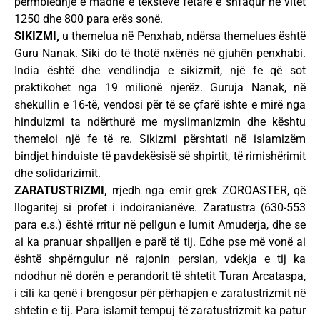
përmbledhje e madhe e teksteve fetare e shfaqur në vitet
1250 dhe 800 para erës sonë.
SIKIZMI,
u themelua në Penxhab, ndërsa themelues është
Guru Nanak. Siki do të thotë nxënës në gjuhën penxhabi.
India është dhe vendlindja e sikizmit, një fe që sot
praktikohet nga 19 milionë njerëz. Guruja Nanak, në
shekullin e 16-të, vendosi për të se çfarë ishte e mirë nga
hinduizmi ta ndërthurë me myslimanizmin dhe kështu
themeloi një fe të re. Sikizmi përshtati në islamizëm
bindjet hinduiste të pavdekësisë së shpirtit, të rimishërimit
dhe solidarizimit.
ZARATUSTRIZMI,
rrjedh nga emir grek ZOROASTER, që
llogaritej si profet i indoiranianëve. Zaratustra (630-553
para e.s.) është rritur në pellgun e lumit Amuderja, dhe se
ai ka pranuar shpalljen e parë të tij. Edhe pse më vonë ai
është shpërngulur në rajonin persian, vdekja e tij ka
ndodhur në dorën e perandorit të shtetit Turan Arcataspa,
i cili ka qenë i brengosur për përhapjen e zaratustrizmit në
shtetin e tij. Para islamit tempuj të zaratustrizmit ka patur