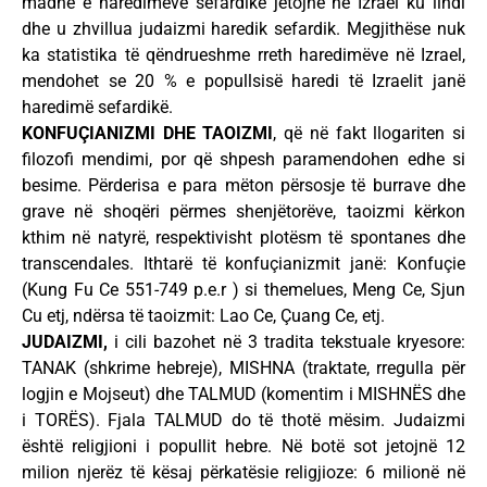
madhe e haredimëve sefardikë jetojnë në Izrael ku lindi
dhe u zhvillua judaizmi haredik sefardik. Megjithëse nuk
ka statistika të qëndrueshme rreth haredimëve në Izrael,
mendohet se 20 % e popullsisë haredi të Izraelit janë
haredimë sefardikë.
KONFUÇIANIZMI DHE TAOIZMI
, që në fakt llogariten si
filozofi mendimi, por që shpesh paramendohen edhe si
besime. Përderisa e para mëton përsosje të burrave dhe
grave në shoqëri përmes shenjëtorëve, taoizmi kërkon
kthim në natyrë, respektivisht plotësm të spontanes dhe
transcendales. Ithtarë të konfuçianizmit janë: Konfuçie
(Kung Fu Ce 551-749 p.e.r ) si themelues, Meng Ce, Sjun
Cu etj, ndërsa të taoizmit: Lao Ce, Çuang Ce, etj.
JUDAIZMI,
i cili bazohet në 3 tradita tekstuale kryesore:
TANAK (shkrime hebreje), MISHNA (traktate, rregulla për
logjin e Mojseut) dhe TALMUD (komentim i MISHNËS dhe
i TORËS). Fjala TALMUD do të thotë mësim. Judaizmi
është religjioni i popullit hebre. Në botë sot jetojnë 12
milion njerëz të kësaj përkatësie religjioze: 6 milionë në