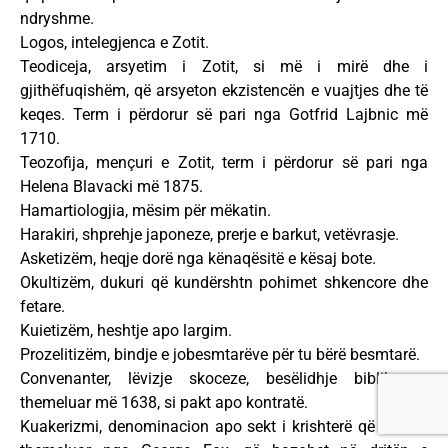
ndryshme.
Logos, intelegjenca e Zotit.
Teodiceja, arsyetim i Zotit, si më i mirë dhe i
gjithëfuqishëm, që arsyeton ekzistencën e vuajtjes dhe të
keqes. Term i përdorur së pari nga Gotfrid Lajbnic më
1710.
Teozofija, mençuri e Zotit, term i përdorur së pari nga
Helena Blavacki më 1875.
Hamartiologjia, mësim për mëkatin.
Harakiri, shprehje japoneze, prerje e barkut, vetëvrasje.
Asketizëm, heqje dorë nga kënaqësitë e kësaj bote.
Okultizëm, dukuri që kundërshtn pohimet shkencore dhe
fetare.
Kuietizëm, heshtje apo largim.
Prozelitizëm, bindje e jobesmtarëve për tu bërë besmtarë.
Convenanter, lëvizje skoceze, besëlidhje biblike, e
themeluar më 1638, si pakt apo kontratë.
Kuakerizmi, denominacion apo sekt i krishterë që është i