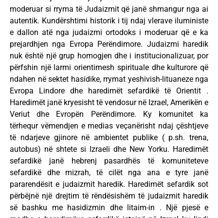
moderuar si rryma të Judaizmit që janë shmangur nga ai
autentik. Kundërshtimi historik i tij ndaj vlerave iluministe
e dallon atë nga judaizmi ortodoks i moderuar që e ka
prejardhjen nga Evropa Perëndimore. Judaizmi haredik
nuk është një grup homogjen dhe i institucionalizuar, por
përfshin një larmi orientimesh spirituale dhe kulturore që
ndahen në sektet hasidike, rrymat yeshivish-lituaneze nga
Evropa Lindore dhe haredimët sefardikë të Orientit .
Haredimët janë kryesisht të vendosur në Izrael, Amerikën e
Veriut dhe Evropën Perëndimore. Ky komunitet ka
tërhequr vëmendjen e medias veçanërisht ndaj çështjeve
të ndarjeve gjinore në ambientet publike ( p.sh. trena,
autobus) në shtete si Izraeli dhe New Yorku. Haredimët
sefardikë janë hebrenj pasardhës të komuniteteve
sefardikë dhe mizrah, të cilët nga ana e tyre janë
pararendësit e judaizmit haredik. Haredimët sefardik sot
përbëjnë një drejtim të rëndësishëm të judaizmit haredik
së bashku me hasidizmin dhe litaim-in . Një pjesë e