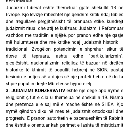
REFORMUAR.
Judaizmi Liberal është themeluar gjatë shekullit 18 në
Evropë. Kjo lëvizje mbështet një qëndrim kritik ndaj Biblës
dhe rregullave përgjithësisht të pranuara etike, kundrejt
judaizmit ritual dhe atij të kufizuar. Judaizmi i Reformuar
vazhdon me traditën e njëjtë, por pranon edhe një qasje
më hulumtuese dhe më kritike ndaj judaizmit historik –
tradicional. Zvogëlon potencimin e shprehur, sikur të
riteve të tepruara, ashtu edhe “partikularizmin”,
gjegjësisht, nacionalizmin religjioz të bazuar në drejtën
historike të kthimit të popullit hebrenj në SION, pastaj
besimin e pritjes së ardhjes së një profeti hebre që do ta
shpie popullin drejtë Mbretërisë hyjnore etj.
3. JUDAIZMI KONZERVATIV
është një degë apo rrymë e
religjionit çifut e cila u themelua në shekullin 19. Nisma
dhe prezenca e e saj më e madhe është në SHBA. Kjo
rrymë qëndron diku në mes të judaizmit ortodoksal dhe
progresiv. E pranon autoritetin e pacenueshëm të Rabinit
dhe është e orientuar kah parimet e lashta të misticizmit