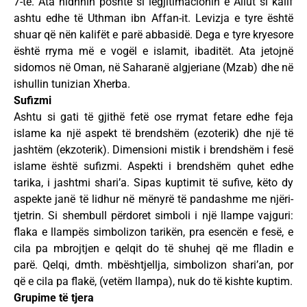
7-të. Ata hidhnin poshtë si legjitimacionin e Aliut si kalif
ashtu edhe të Uthman ibn Affan-it. Levizja e tyre është
shuar që nën kalifët e parë abbasidë. Dega e tyre kryesore
është rryma më e vogël e islamit, ibaditët. Ata jetojnë
sidomos në Oman, në Saharanë algjeriane (Mzab) dhe në
ishullin tunizian Xherba.
Sufizmi
Ashtu si gati të gjithë fetë ose rrymat fetare edhe feja
islame ka një aspekt të brendshëm (ezoterik) dhe një të
jashtëm (ekzoterik). Dimensioni mistik i brendshëm i fesë
islame është sufizmi. Aspekti i brendshëm quhet edhe
tarika, i jashtmi shari’a. Sipas kuptimit të sufive, këto dy
aspekte janë të lidhur në mënyrë të pandashme me njëri-
tjetrin. Si shembull përdoret simboli i një llampe vajguri:
flaka e llampës simbolizon tarikën, pra esencën e fesë, e
cila pa mbrojtjen e qelqit do të shuhej që me flladin e
parë. Qelqi, dmth. mbështjellja, simbolizon shari’an, por
që e cila pa flakë, (vetëm llampa), nuk do të kishte kuptim.
Grupime të tjera