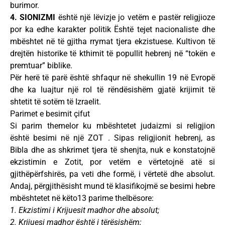
burimor.
4. SIONIZMI
është një lëvizje jo vetëm e pastër religjioze
por ka edhe karakter politik Është tejet nacionaliste dhe
mbështet në të gjitha rrymat tjera ekzistuese. Kultivon të
drejtën historike të kthimit të popullit hebrenj në “tokën e
premtuar” biblike.
Për herë të parë është shfaqur në shekullin 19 në Evropë
dhe ka luajtur një rol të rëndësishëm gjatë krijimit të
shtetit të sotëm të Izraelit.
Parimet e besimit çifut
Si parim themelor ku mbështetet judaizmi si religjion
është besimi në një ZOT . Sipas religjionit hebrenj, as
Bibla dhe as shkrimet tjera të shenjta, nuk e konstatojnë
ekzistimin e Zotit, por vetëm e vërtetojnë atë si
gjithëpërfshirës, pa veti dhe formë, i vërtetë dhe absolut.
Andaj, përgjithësisht mund të klasifikojmë se besimi hebre
mbështetet në këto13 parime thelbësore:
1. Ekzistimi i Krijuesit madhor dhe absolut;
2. Krijuesi madhor është i tërësishëm;