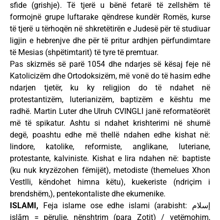
sfide (grishje). Të tjerë u bënë fetarë të zellshëm të
formojnë grupe luftarake qëndrese kundër Romës, kurse
të tjerë u tërhoqën në shkretëtirën e Judesë për të studiuar
ligjin e hebrenjve dhe për të pritur ardhjen përfundimtare
të Mesias (shpëtimtarit) të tyre të premtuar.
Pas skizmës së parë 1054 dhe ndarjes së kësaj feje në
Katolicizëm dhe Ortodoksizëm, më vonë do të hasim edhe
ndarjen tjetër, ku ky religjion do të ndahet në
protestantizëm, luterianizëm, baptizëm e kështu me
radhë. Martin Luter dhe Ulruh CVINGLI janë reformatëorët
më të spikatur. Ashtu si ndahet krishterimi në shumë
degë, poashtu edhe më thellë ndahen edhe kishat në:
lindore, katolike, reformiste, anglikane, luteriane,
protestante, kalviniste. Kishat e lira ndahen në: baptiste
(ku nuk kryzëzohen fëmijët), metodiste (themelues Xhon
Vestlli, këndohet himna këtu), kuekeriste (ndriçim i
brendshëm,), pentekontaliste dhe ekumenike.
ISLAMI,
Feja islame ose edhe islami (arabisht: إسلام
islām = përulje, nënshtrim (para Zotit) / vetëmohim,