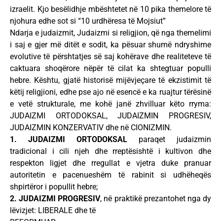
izraelit. Kjo besëlidhje mbështetet në 10 pika themelore të
njohura edhe sot si “10 urdhëresa të Mojsiut”
Ndarja e judaizmit, Judaizmi si religjion, që nga themelimi
i saj e gjer më ditët e sodit, ka pësuar shumë ndryshime
evolutive të përshtatjes së saj kohërave dhe realiteteve të
caktuara shoqërore nëpër të cilat ka shtegtuar populli
hebre. Kështu, gjatë historisë mijëvjeçare të ekzistimit të
këtij religjioni, edhe pse ajo në esencë e ka ruajtur tërësinë
e vetë strukturale, me kohë janë zhvilluar këto rryma:
JUDAIZMI ORTODOKSAL, JUDAIZMIN PROGRESIV,
JUDAIZMIN KONZERVATIV dhe në CIONIZMIN.
1. JUDAIZMI ORTODOKSAL
paraqet judaizmin
tradicional i cili njeh dhe rreptësishtë i kultivon dhe
respekton ligjet dhe rregullat e vjetra duke pranuar
autoritetin e pacenueshëm të rabinit si udhëheqës
shpirtëror i popullit hebre;
2. JUDAIZMI PROGRESIV
, në praktikë prezantohet nga dy
lëvizjet: LIBERALE dhe të