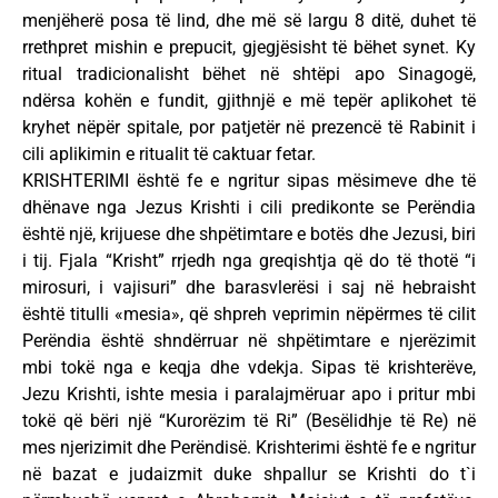
menjëherë posa të lind, dhe më së largu 8 ditë, duhet të
rrethpret mishin e prepucit, gjegjësisht të bëhet synet. Ky
ritual tradicionalisht bëhet në shtëpi apo Sinagogë,
ndërsa kohën e fundit, gjithnjë e më tepër aplikohet të
kryhet nëpër spitale, por patjetër në prezencë të Rabinit i
cili aplikimin e ritualit të caktuar fetar.
KRISHTERIMI është fe e ngritur sipas mësimeve dhe të
dhënave nga Jezus Krishti i cili predikonte se Perëndia
është një, krijuese dhe shpëtimtare e botës dhe Jezusi, biri
i tij. Fjala “Krisht” rrjedh nga greqishtja që do të thotë “i
mirosuri, i vajisuri” dhe barasvlerësi i saj në hebraisht
është titulli «mesia», që shpreh veprimin nëpërmes të cilit
Perëndia është shndërruar në shpëtimtare e njerëzimit
mbi tokë nga e keqja dhe vdekja. Sipas të krishterëve,
Jezu Krishti, ishte mesia i paralajmëruar apo i pritur mbi
tokë që bëri një “Kurorëzim të Ri” (Besëlidhje të Re) në
mes njerizimit dhe Perëndisë. Krishterimi është fe e ngritur
në bazat e judaizmit duke shpallur se Krishti do t`i