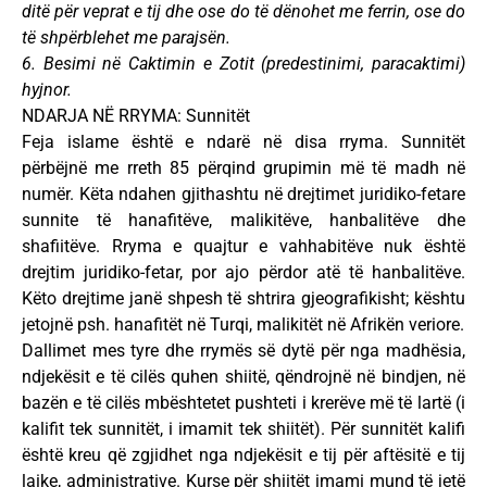
ditë për veprat e tij dhe ose do të dënohet me ferrin, ose do
të shpërblehet me parajsën.
6. Besimi në Caktimin e Zotit (predestinimi, paracaktimi)
hyjnor.
NDARJA NË RRYMA: Sunnitët
Feja islame është e ndarë në disa rryma. Sunnitët
përbëjnë me rreth 85 përqind grupimin më të madh në
numër. Këta ndahen gjithashtu në drejtimet juridiko-fetare
sunnite të hanafitëve, malikitëve, hanbalitëve dhe
shafiitëve. Rryma e quajtur e vahhabitëve nuk është
drejtim juridiko-fetar, por ajo përdor atë të hanbalitëve.
Këto drejtime janë shpesh të shtrira gjeografikisht; kështu
jetojnë psh. hanafitët në Turqi, malikitët në Afrikën veriore.
Dallimet mes tyre dhe rrymës së dytë për nga madhësia,
ndjekësit e të cilës quhen shiitë, qëndrojnë në bindjen, në
bazën e të cilës mbështetet pushteti i krerëve më të lartë (i
kalifit tek sunnitët, i imamit tek shiitët). Për sunnitët kalifi
është kreu që zgjidhet nga ndjekësit e tij për aftësitë e tij
laike, administrative. Kurse për shiitët imami mund të jetë