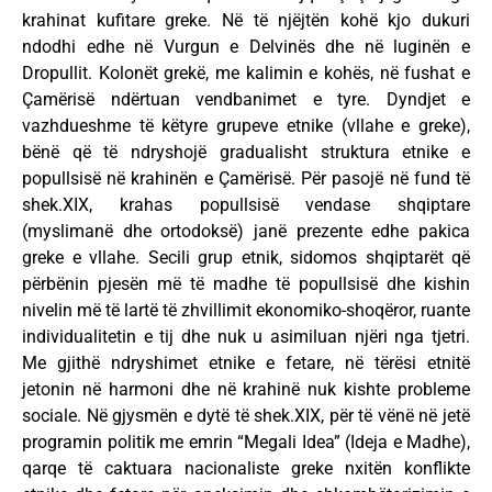
krahinat kufitare greke. Në të njëjtën kohë kjo dukuri
ndodhi edhe në Vurgun e Delvinës dhe në luginën e
Dropullit. Kolonët grekë, me kalimin e kohës, në fushat e
Çamërisë ndërtuan vendbanimet e tyre. Dyndjet e
vazhdueshme të këtyre grupeve etnike (vllahe e greke),
bënë që të ndryshojë gradualisht struktura etnike e
popullsisë në krahinën e Çamërisë. Për pasojë në fund të
shek.XIX, krahas popullsisë vendase shqiptare
(myslimanë dhe ortodoksë) janë prezente edhe pakica
greke e vllahe. Secili grup etnik, sidomos shqiptarët që
përbënin pjesën më të madhe të popullsisë dhe kishin
nivelin më të lartë të zhvillimit ekonomiko-shoqëror, ruante
individualitetin e tij dhe nuk u asimiluan njëri nga tjetri.
Me gjithë ndryshimet etnike e fetare, në tërësi etnitë
jetonin në harmoni dhe në krahinë nuk kishte probleme
sociale. Në gjysmën e dytë të shek.XIX, për të vënë në jetë
programin politik me emrin “Megali Idea” (Ideja e Madhe),
qarqe të caktuara nacionaliste greke nxitën konflikte