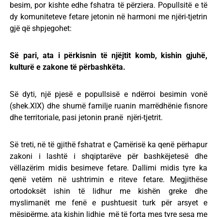
besim, por kishte edhe fshatra të përziera. Popullsitë e të
dy komuniteteve fetare jetonin në harmoni me njëri-tjetrin
gjë që shpjegohet:
Së pari, ata i përkisnin të njëjtit komb, kishin gjuhë,
kulturë e zakone të përbashkëta.
Së dyti, një pjesë e popullsisë e ndërroi besimin vonë
(shek.XIX) dhe shumë familje ruanin marrëdhënie fisnore
dhe territoriale, pasi jetonin pranë njëri-tjetrit.
Së treti, në të gjithë fshatrat e Çamërisë ka qenë përhapur
zakoni i lashtë i shqiptarëve për bashkëjetesë dhe
vëllazërim midis besimeve fetare. Dallimi midis tyre ka
qenë vetëm në ushtrimin e riteve fetare. Megjithëse
ortodoksët ishin të lidhur me kishën greke dhe
myslimanët me fenë e pushtuesit turk për arsyet e
mësipërme, ata kishin lidhje më të forta mes tyre sesa me