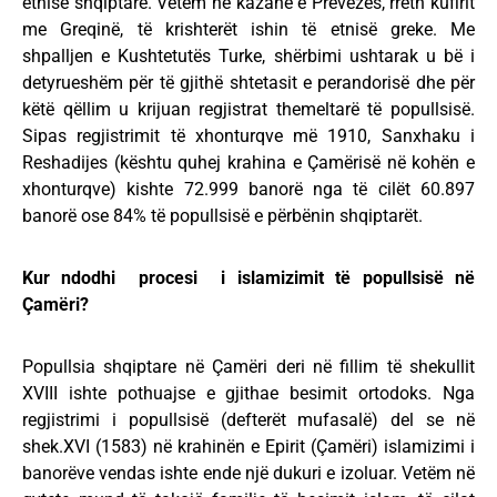
etnisë shqiptare. Vetëm në kazanë e Prevezës, rreth kufirit
me Greqinë, të krishterët ishin të etnisë greke. Me
shpalljen e Kushtetutës Turke, shërbimi ushtarak u bë i
detyrueshëm për të gjithë shtetasit e perandorisë dhe për
këtë qëllim u krijuan regjistrat themeltarë të popullsisë.
Sipas regjistrimit të xhonturqve më 1910, Sanxhaku i
Reshadijes (kështu quhej krahina e Çamërisë në kohën e
xhonturqve) kishte 72.999 banorë nga të cilët 60.897
banorë ose 84% të popullsisë e përbënin shqiptarët.
Kur ndodhi procesi i islamizimit të popullsisë në
Çamëri?
Popullsia shqiptare në Çamëri deri në fillim të shekullit
XVIII ishte pothuajse e gjithae besimit ortodoks. Nga
regjistrimi i popullsisë (defterët mufasalë) del se në
shek.XVI (1583) në krahinën e Epirit (Çamëri) islamizimi i
banorëve vendas ishte ende një dukuri e izoluar. Vetëm në