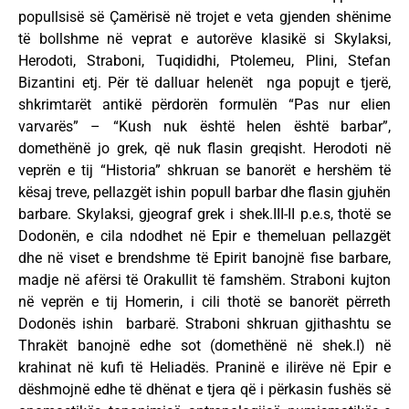
popullsisë së Çamërisë në trojet e veta gjenden shënime
të bollshme në veprat e autorëve klasikë si Skylaksi,
Herodoti, Straboni, Tuqididhi, Ptolemeu, Plini, Stefan
Bizantini etj. Për të dalluar helenët nga popujt e tjerë,
shkrimtarët antikë përdorën formulën “Pas nur elien
varvarës” – “Kush nuk është helen është barbar”,
domethënë jo grek, që nuk flasin greqisht. Herodoti në
veprën e tij “Historia” shkruan se banorët e hershëm të
kësaj treve, pellazgët ishin popull barbar dhe flasin gjuhën
barbare. Skylaksi, gjeograf grek i shek.III-II p.e.s, thotë se
Dodonën, e cila ndodhet në Epir e themeluan pellazgët
dhe në viset e brendshme të Epirit banojnë fise barbare,
madje në afërsi të Orakullit të famshëm. Straboni kujton
në veprën e tij Homerin, i cili thotë se banorët përreth
Dodonës ishin barbarë. Straboni shkruan gjithashtu se
Thrakët banojnë edhe sot (domethënë në shek.I) në
krahinat në kufi të Heliadës. Praninë e ilirëve në Epir e
dëshmojnë edhe të dhënat e tjera që i përkasin fushës së