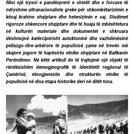
filloi një trysni e pandërprerë e shtetit dhe e forcave të
ndryshme ultranacionaliste greke për shkombëtarizimin e
kësaj krahine shqiptare dhe helenizimin e saj. Studimet
rigoroze shkencore shqiptare dhe të huaja të mbështetura
në kulturën materiale dhe dokumentet e shkruara
dëshmojnë katërcipërisht autoktoninë dhe vazhdimësinë
pellazgo-ilire-arbërore të popullsisë çame në trevën më
skajore jugore të hapësirës etnike shqiptare në Ballkanin
Perëndimor. Në këtë artikull do të trajtojmë një objekt të
rëndësishëm demogjeografik të identitetit regjional të
Çamërisë, etnogjenezën dhe strukturën etnike të
popullsisë në disa etapa historike deri në ditët tona.