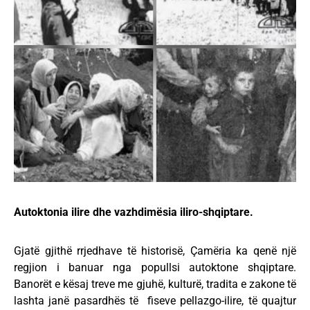
Autoktonia ilire dhe vazhdimësia iliro-shqiptare.
Gjatë gjithë rrjedhave të historisë, Çamëria ka qenë një
regjion i banuar nga popullsi autoktone shqiptare.
Banorët e kësaj treve me gjuhë, kulturë, tradita e zakone të
lashta janë pasardhës të fiseve pellazgo-ilire, të quajtur