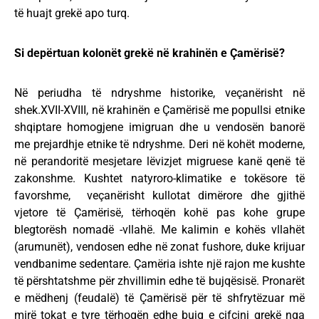
të huajt grekë apo turq.
Si depërtuan kolonët grekë në krahinën e Çamërisë?
Në periudha të ndryshme historike, veçanërisht në
shek.XVII-XVIII, në krahinën e Çamërisë me popullsi etnike
shqiptare homogjene imigruan dhe u vendosën banorë
me prejardhje etnike të ndryshme. Deri në kohët moderne,
në perandoritë mesjetare lëvizjet migruese kanë qenë të
zakonshme. Kushtet natyroro-klimatike e tokësore të
favorshme, veçanërisht kullotat dimërore dhe gjithë
vjetore të Çamërisë, tërhoqën kohë pas kohe grupe
blegtorësh nomadë -vllahë. Me kalimin e kohës vllahët
(arumunët), vendosen edhe në zonat fushore, duke krijuar
vendbanime sedentare. Çamëria ishte një rajon me kushte
të përshtatshme për zhvillimin edhe të bujqësisë. Pronarët
e mëdhenj (feudalë) të Çamërisë për të shfrytëzuar më
mirë tokat e tyre tërhoqën edhe bujq e çifçinj grekë nga