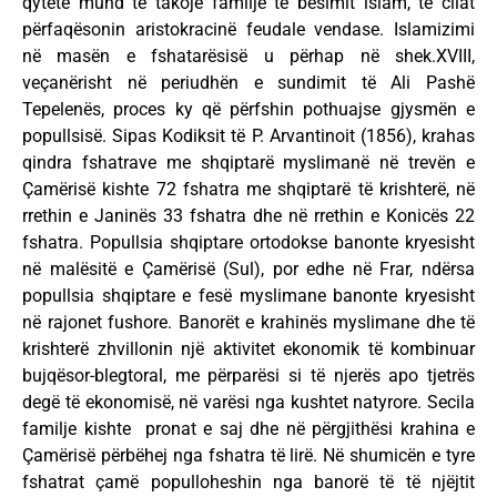
qytete mund të takojë familje të besimit islam, të cilat
përfaqësonin aristokracinë feudale vendase. Islamizimi
në masën e fshatarësisë u përhap në shek.XVIII,
veçanërisht në periudhën e sundimit të Ali Pashë
Tepelenës, proces ky që përfshin pothuajse gjysmën e
popullsisë. Sipas Kodiksit të P. Arvantinoit (1856), krahas
qindra fshatrave me shqiptarë myslimanë në trevën e
Çamërisë kishte 72 fshatra me shqiptarë të krishterë, në
rrethin e Janinës 33 fshatra dhe në rrethin e Konicës 22
fshatra. Popullsia shqiptare ortodokse banonte kryesisht
në malësitë e Çamërisë (Sul), por edhe në Frar, ndërsa
popullsia shqiptare e fesë myslimane banonte kryesisht
në rajonet fushore. Banorët e krahinës myslimane dhe të
krishterë zhvillonin një aktivitet ekonomik të kombinuar
bujqësor-blegtoral, me përparësi si të njerës apo tjetrës
degë të ekonomisë, në varësi nga kushtet natyrore. Secila
familje kishte pronat e saj dhe në përgjithësi krahina e
Çamërisë përbëhej nga fshatra të lirë. Në shumicën e tyre
fshatrat çamë populloheshin nga banorë të të njëjtit