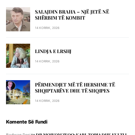
SALAJDIN BRAHA – NJЁ JETЁ NЁ
SHЁRBIM TЁ KOMBIT
14 KORRIK, 2026
LINDJA E LRSHJ
14 KORRIK, 2026
PËRMENDJET MË TË HERSHME TË
SHQIPTARËVE DHE TË SHQIPES
14 KORRIK, 2026
Komente Së Fundi
DR.MOIKOM ZEQO: KARL TOPIA DHE KULTI I