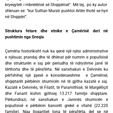
kryeqyteti i mbretërisë së Shqipërisë”. Më tej, po ky autor
shkruan se: “kur Sulltan Murati pushtoi Artën thotë se hyri
në Shqipëri”.
Struktura fetare dhe etnike e Çamërisë deri në
pushtimin nga Greqia
Çamëria historikisht nuk ka qenë një njësi administrative
e njësuar, prandaj dhe të dhënat për numrin e popullsisë
dhe strukturën e saj për periudha të ndryshme janë të
tërthorta dhe të përafërta. Në sanxhakun e Delvinës ku
përfshihej një pjesë e konsiderueshme e Çamërisë,
shqiptarët përbënin shumicën në të gjitha kazatë e saj.
Kazatë e Delvinës, të Filatit, të Paramithisë, të Margëlliçit
dhe Fanarit kishin gjithsej 13.217 familje shqiptare.
Përkundrazi, në sanxhakun e Janinës shumicën e
popullsisë e përbënin banorët grekë e vllahë (22.220
familje). Nga llogaritjet tona të përafërta, del se në