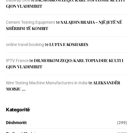
Badwap Desi
te
GJON VLADIMIRIT
SALAJDIN BRAHA – NJЁ JETЁ NЁ
Cement Testing Equipment
te
SHЁRBIM TЁ KOMBIT
LUFTA E KOSHARES
online travel booking
te
DR.MOIKOM ZEQO: KARL TOPIA DHE KULTI I
IPTV France
te
GJON VLADIMIRIT
ALEKSANDËR
Wire Testing Machine Manufacturers in India
te
MOISIU …
Kategoritë
Dëshmorët
(299)