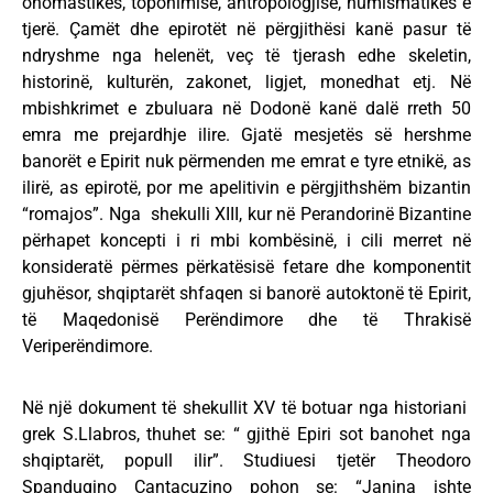
onomastikës, toponimisë, antropologjisë, numismatikës e
tjerë. Çamët dhe epirotët në përgjithësi kanë pasur të
ndryshme nga helenët, veç të tjerash edhe skeletin,
historinë, kulturën, zakonet, ligjet, monedhat etj. Në
mbishkrimet e zbuluara në Dodonë kanë dalë rreth 50
emra me prejardhje ilire. Gjatë mesjetës së hershme
banorët e Epirit nuk përmenden me emrat e tyre etnikë, as
ilirë, as epirotë, por me apelitivin e përgjithshëm bizantin
“romajos”. Nga shekulli XIII, kur në Perandorinë Bizantine
përhapet koncepti i ri mbi kombësinë, i cili merret në
konsideratë përmes përkatësisë fetare dhe komponentit
gjuhësor, shqiptarët shfaqen si banorë autoktonë të Epirit,
të Maqedonisë Perëndimore dhe të Thrakisë
Veriperëndimore.
Në një dokument të shekullit XV të botuar nga historiani
grek S.Llabros, thuhet se: “ gjithë Epiri sot banohet nga
shqiptarët, popull ilir”. Studiuesi tjetër Theodoro
Spandugino Cantacuzino pohon se: “Janina ishte