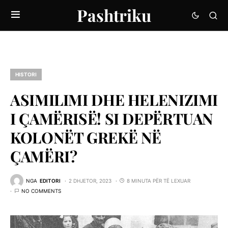
Pashtriku
HISTORI
ASIMILIMI DHE HELENIZIMI
I ÇAMËRISË! SI DEPËRTUAN
KOLONËT GREKË NË
ÇAMËRI?
NGA
EDITORI
2 DHJETOR, 2023
8 MINUTA PËR TË LEXUAR
NO COMMENTS