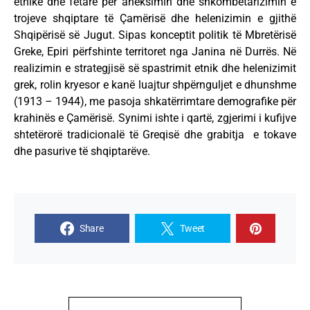
etnike dhe fetare për aneksimin dhe shkombëtarizimin e
trojeve shqiptare të Çamërisë dhe helenizimin e gjithë
Shqipërisë së Jugut. Sipas konceptit politik të Mbretërisë
Greke, Epiri përfshinte territoret nga Janina në Durrës. Në
realizimin e strategjisë së spastrimit etnik dhe helenizimit
grek, rolin kryesor e kanë luajtur shpërnguljet e dhunshme
(1913 – 1944), me pasoja shkatërrimtare demografike për
krahinës e Çamërisë. Synimi ishte i qartë, zgjerimi i kufijve
shtetërorë tradicionalë të Greqisë dhe grabitja e tokave
dhe pasurive të shqiptarëve.
Share
Tweet