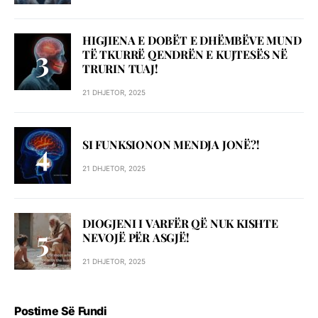
HIGJIENA E DOBËT E DHËMBËVE MUND
TË TKURRË QENDRËN E KUJTESËS NË
TRURIN TUAJ!
21 DHJETOR, 2025
SI FUNKSIONON MENDJA JONË?!
21 DHJETOR, 2025
DIOGJENI I VARFËR QË NUK KISHTE
NEVOJË PËR ASGJË!
21 DHJETOR, 2025
Postime Së Fundi