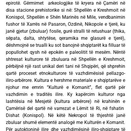
epirotë. Gërmimet arkeologjike të kryera në Çamëri në
disa stacione prehistorike si në: Shpellën e Kreshmoit në
Konispol, Shpellën e Shën Marinës në Mile, vendbanimin
fushor të Xarrës në Pasaron, Ozdinë, Nikopole e tjerë, ku
janë gjetur (zbuluar) fosile, gurë stralli të retushuar (thika,
sëpata, dalta, shtytëse, qeramika me glasurë e tjerë),
dëshmojnë se trualli ku sot banojnë shqiptarët ka filluar të
popullohet qysh në epokën e paleolitit të mesëm. Nëntë
shtresat kulturore të zbuluara në Shpellën e Kreshmoit,
përbëjnë një rast unikal deri tani në Shqipëri, që shprehin
qartë proceset etnokulturore të vazhdimësisë pellazgo-
iliro-arbërore. Kultura e hershme materiale e shqiptarëve e
njohur me emrin “Kulturë e Komanit”, flet qartë për
vazhdimin e traditës ilire. Ky kapërcim kulturor nga
lashtësia në Mesjetë (kultura arbërore) në krahinën e
Çamërisë del qartë në varrezat e Lëmit të Ri, në fshatin
Dishat (Konispol). Në këtë Nekropol të thjeshtë janë
zbuluar shumë elementë analogë me Kulturën e Komanit.
Për autoktoninë ilire dhe vazhdimësinë iliro-shqiptare të