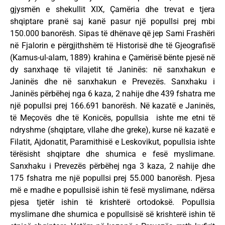
gjysmën e shekullit XIX, Çamëria dhe trevat e tjera
shqiptare pranë saj kanë pasur një popullsi prej mbi
150.000 banorësh. Sipas të dhënave që jep Sami Frashëri
në Fjalorin e përgjithshëm të Historisë dhe të Gjeografisë
(Kamus-ul-alam, 1889) krahina e Çamërisë bënte pjesë në
dy sanxhaqe të vilajetit të Janinës: në sanxhakun e
Janinës dhe në sanxhakun e Prevezës. Sanxhaku i
Janinës përbëhej nga 6 kaza, 2 nahije dhe 439 fshatra me
një popullsi prej 166.691 banorësh. Në kazatë e Janinës,
të Meçovës dhe të Konicës, popullsia ishte me etni të
ndryshme (shqiptare, vllahe dhe greke), kurse në kazatë e
Filatit, Ajdonatit, Paramithisë e Leskovikut, popullsia ishte
tërësisht shqiptare dhe shumica e fesë myslimane.
Sanxhaku i Prevezës përbëhej nga 3 kaza, 2 nahije dhe
175 fshatra me një popullsi prej 55.000 banorësh. Pjesa
më e madhe e popullsisë ishin të fesë myslimane, ndërsa
pjesa tjetër ishin të krishterë ortodoksë. Popullsia
myslimane dhe shumica e popullsisë së krishterë ishin të