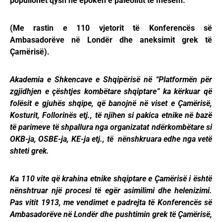
popullohet qysh në epokën e paleolitit të mesëm.
(Me rastin e 110 vjetorit të Konferencës së
Ambasadorëve në Londër dhe aneksimit grek të
Çamërisë).
Akademia e Shkencave e Shqipërisë në “Platformën për
zgjidhjen e çështjes kombëtare shqiptare” ka kërkuar që
folësit e gjuhës shqipe, që banojnë në viset e Çamërisë,
Kosturit, Follorinës etj., të njihen si pakica etnike në bazë
të parimeve të shpallura nga organizatat ndërkombëtare si
OKB-ja, OSBE-ja, KE-ja etj., të nënshkruara edhe nga vetë
shteti grek.
Ka 110 vite që krahina etnike shqiptare e Çamërisë i është
nënshtruar një procesi të egër asimilimi dhe helenizimi.
Pas vitit 1913, me vendimet e padrejta të Konferencës së
Ambasadorëve në Londër dhe pushtimin grek të Çamërisë,