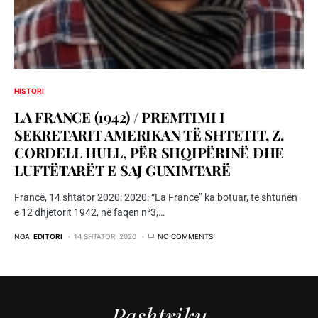
HISTORI
LA FRANCE (1942) / PREMTIMI I
SEKRETARIT AMERIKAN TË SHTETIT, Z.
CORDELL HULL, PËR SHQIPËRINË DHE
LUFTËTARËT E SAJ GUXIMTARË
Francë, 14 shtator 2020: 2020: “La France” ka botuar, të shtunën
e 12 dhjetorit 1942, në faqen n°3,…
NGA
EDITORI
14 SHTATOR, 2020
NO COMMENTS
Pashtriku