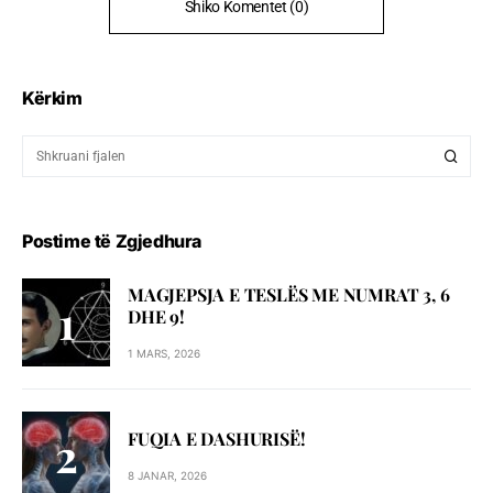
Shiko Komentet (0)
Kërkim
Postime të Zgjedhura
MAGJEPSJA E TESLËS ME NUMRAT 3, 6
DHE 9!
1 MARS, 2026
FUQIA E DASHURISË!
8 JANAR, 2026