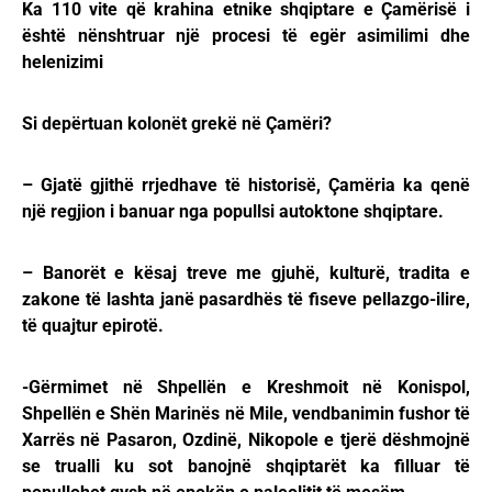
Ka 110 vite që krahina etnike shqiptare e Çamërisë i
është nënshtruar një procesi të egër asimilimi dhe
helenizimi
Si depërtuan kolonët grekë në Çamëri?
– Gjatë gjithë rrjedhave të historisë, Çamëria ka qenë
një regjion i banuar nga popullsi autoktone shqiptare.
– Banorët e kësaj treve me gjuhë, kulturë, tradita e
zakone të lashta janë pasardhës të fiseve pellazgo-ilire,
të quajtur epirotë.
-Gërmimet në Shpellën e Kreshmoit në Konispol,
Shpellën e Shën Marinës në Mile, vendbanimin fushor të
Xarrës në Pasaron, Ozdinë, Nikopole e tjerë dëshmojnë
se trualli ku sot banojnë shqiptarët ka filluar të