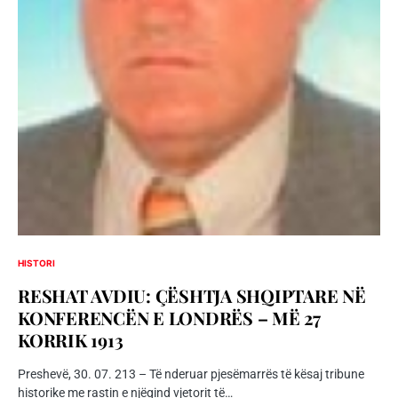
HISTORI
RESHAT AVDIU: ÇËSHTJA SHQIPTARE NË
KONFERENCËN E LONDRËS – MË 27
KORRIK 1913
Preshevë, 30. 07. 213 – Të nderuar pjesëmarrës të kësaj tribune
historike me rastin e njëqind vjetorit të…