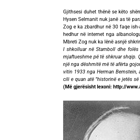
Gjithsesi duhet thënë se këto shë
Hysen Selmanit nuk janë as të para
Zog e ka zbardhur në 30 faqe ish
hedhur në internet nga albanologu 
Mbreti Zog nuk ka lënë asnjë shkri
I shkolluar në Stamboll dhe folës
mjaftueshme pë të shkruar shqip. Ça
një nga dëshmitë më të afërta gojo
vitin 1933 nga Herman Bernstein, a
cili e quan atë “historinë e jetës së
(Më gjerësisht lexoni: http://www