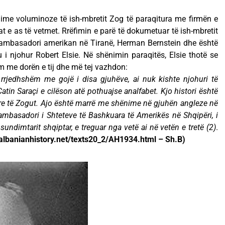
nime voluminoze të ish-mbretit Zog të paraqitura me firmën e
t e as të vetmet. Rrëfimin e parë të dokumetuar të ish-mbretit
-ambasadori amerikan në Tiranë, Herman Bernstein dhe është
i njohur Robert Elsie. Në shënimin paraqitës, Elsie thotë se
m me dorën e tij dhe më tej vazhdon:
 rrjedhshëm me gojë i disa gjuhëve, ai nuk kishte njohuri të
tin Saraçi e cilëson atë pothuajse analfabet. Kjo histori është
re të Zogut. Ajo është marrë me shënime në gjuhën angleze në
mbasadori i Shteteve të Bashkuara të Amerikës në Shqipëri, i
 sundimtarit shqiptar, e treguar nga vetë ai në vetën e tretë (2)
.
.albanianhistory.net/texts20_2/AH1934.html – Sh.B)