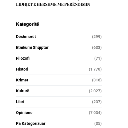
LIDHJET E HERSHME ME PERËNDIMIN
Kategoritë
Dëshmorët
(299)
Etnikumi Shqiptar
(633)
Filozofi
(71)
Histori
(1 770)
Krimet
(316)
Kulturë
(2 027)
Libri
(237)
Opinione
(7 034)
Pa Kategorizuar
(35)