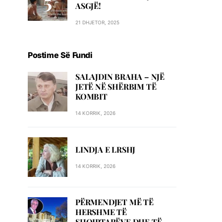
ASGJË!
21 DHJETOR, 2025
Postime Së Fundi
SALAJDIN BRAHA – NJЁ
JETЁ NЁ SHЁRBIM TЁ
KOMBIT
14 KORRIK, 2026
LINDJA E LRSHJ
14 KORRIK, 2026
PËRMENDJET MË TË
HERSHME TË
SHQIPTARËVE DHE TË