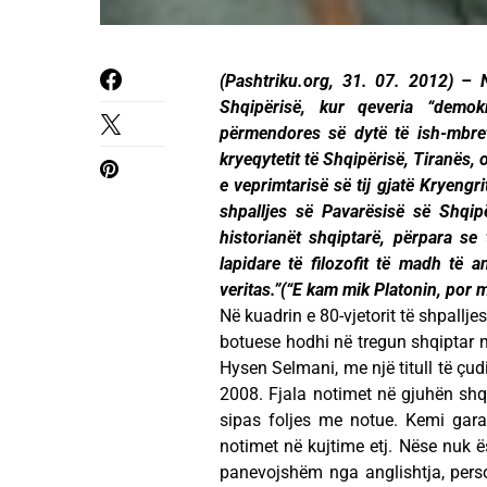
(Pashtriku.org, 31. 07. 2012) – Në
Shqipërisë, kur qeveria “demok
përmendores së dytë të ish-mbret
kryeqytetit të Shqipërisë, Tiranës, 
e veprimtarisë së tij gjatë Kryengr
shpalljes së Pavarësisë së Shqi
historianët shqiptarë, përpara se
lapidare të filozofit të madh të a
veritas.”(“E kam mik Platonin, por 
Nё kuadrin e 80-vjetorit të shpallj
botuese hodhi në tregun shqiptar n
Hysen Selmani, me një titull të çud
2008. Fjala notimet në gjuhën shqi
sipas foljes me notue. Kemi gara
notimet në kujtime etj. Nëse nuk 
panevojshëm nga anglishtja, perso