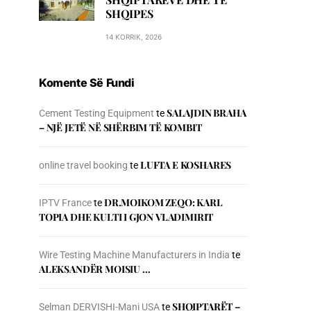
SHQIPES
14 KORRIK, 2026
Komente Së Fundi
SALAJDIN BRAHA
Cement Testing Equipment
te
– NJЁ JETЁ NЁ SHЁRBIM TЁ KOMBIT
LUFTA E KOSHARES
online travel booking
te
DR.MOIKOM ZEQO: KARL
IPTV France
te
TOPIA DHE KULTI I GJON VLADIMIRIT
Wire Testing Machine Manufacturers in India
te
ALEKSANDËR MOISIU …
SHQIPTARËT –
Selman DERVISHI-Mani USA
te