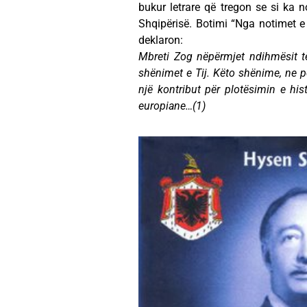
bukur letrare që tregon se si ka 
Shqipërisë. Botimi “Nga notimet e 
deklaron:
Mbreti Zog nëpërmjet ndihmësit të 
shënimet e Tij. Këto shënime, ne p
një kontribut për plotësimin e hist
europiane…(1)