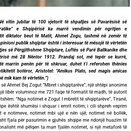
 vitin jubilar të 100 vjetorit të shpalljes së Pavarësisë së
ratike” e Shqipërisë ka marrë vendimin për ngritjen e
it diktator beut të Matit, Ahmet Zogu, tashmë në zemër të
opinioni publik shqiptar është i interesuar të mësojë të vërtetën
itjes së Përgjithshme Shqiptare, Luftës së Parë Ballkanike dhe
përisë më 28 Nëntor 1912. Prandaj sot, më tepër se kurrë,
 të marrin penën për të shkruar, duhet t’i referohen thënies
ntikitetit botëror, Aristotel: “Amikus Plato, sed magis amicas
më mik kam të vërtetën.”)
es së Ahmet Bej Zogut “Mbret i shqiptarëve”, një shtëpi anonime
jë libër voluminoz me 721 faqe të formatit të madh, të autorit
itshëm: “Nga notimet e Zogut I mbretit të shqiptarëve”, Tiranë,
pe është shumësi i shquar i emrit notim; i cili shpreh veprim
t e notimeve, notimet mbi ujë e nën ujë; notimet në bollëk,
ësht fjala për pasurimin e gjuhës shqipe me ndonjë huazim të
nalisht më pëlqen ta marr fjalën notimet, si një metaforë të