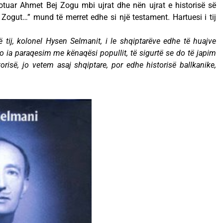
notuar Ahmet Bej Zogu mbi ujrat dhe nën ujrat e historisë së
Zogut…” mund të merret edhe si një testament. Hartuesi i tij
tij, kolonel Hysen Selmanit, i le shqiptarëve edhe të huajve
o ia paraqesim me kënaqësi popullit, të sigurtë se do të japim
orisë, jo vetem asaj shqiptare, por edhe historisë ballkanike,