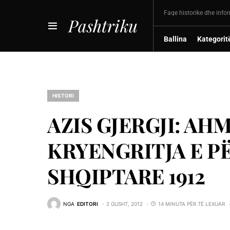
Faqe historike dhe info
Pashtriku
Ballina
Kategorit
HISTORI
AZIS GJERGJI: AH
KRYENGRITJA E 
SHQIPTARE 1912
NGA
EDITORI
2 GUSHT, 2012
14 MINUTA PËR TË LEXUAR