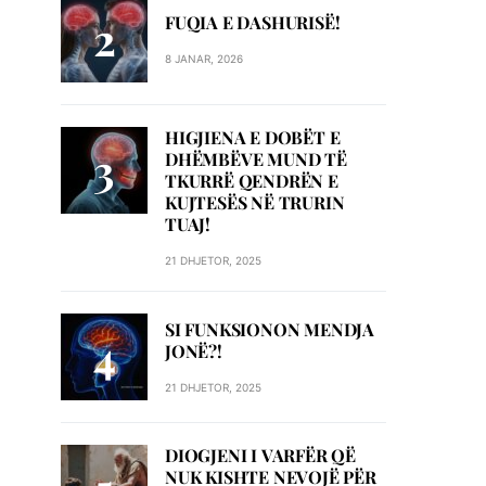
FUQIA E DASHURISË!
8 JANAR, 2026
HIGJIENA E DOBËT E
DHËMBËVE MUND TË
TKURRË QENDRËN E
KUJTESËS NË TRURIN
TUAJ!
21 DHJETOR, 2025
SI FUNKSIONON MENDJA
JONË?!
21 DHJETOR, 2025
DIOGJENI I VARFËR QË
NUK KISHTE NEVOJË PËR