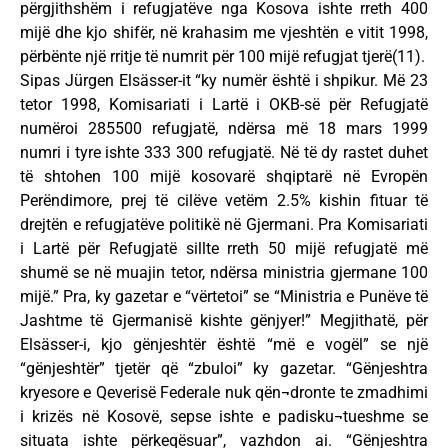
përgjithshëm i refugjatëve nga Kosova ishte rreth 400
mijë dhe kjo shifër, në krahasim me vjeshtën e vitit 1998,
përbënte një rritje të numrit për 100 mijë refugjat tjerë(11).
Sipas Jürgen Elsässer-it “ky numër është i shpikur. Më 23
tetor 1998, Komisariati i Lartë i OKB-së për Refugjatë
numëroi 285500 refugjatë, ndërsa më 18 mars 1999
numri i tyre ishte 333 300 refugjatë. Në të dy rastet duhet
të shtohen 100 mijë kosovarë shqiptarë në Evropën
Perëndimore, prej të cilëve vetëm 2.5% kishin fituar të
drejtën e refugjatëve politikë në Gjermani. Pra Komisariati
i Lartë për Refugjatë sillte rreth 50 mijë refugjatë më
shumë se në muajin tetor, ndërsa ministria gjermane 100
mijë.” Pra, ky gazetar e “vërtetoi” se “Ministria e Punëve të
Jashtme të Gjermanisë kishte gënjyer!” Megjithatë, për
Elsässer-i, kjo gënjeshtër është “më e vogël” se një
“gënjeshtër” tjetër që “zbuloi” ky gazetar. “Gënjeshtra
kryesore e Qeverisë Federale nuk qën¬dronte te zmadhimi
i krizës në Kosovë, sepse ishte e padisku¬tueshme se
situata ishte përkeqësuar”, vazhdon ai. “Gënjeshtra