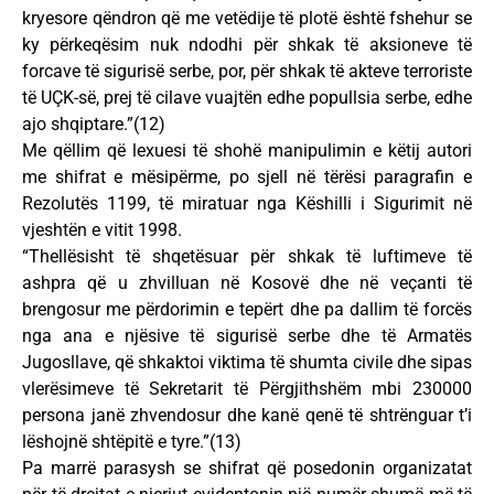
kryesore qëndron që me vetëdije të plotë është fshehur se
ky përkeqësim nuk ndodhi për shkak të aksioneve të
forcave të sigurisë serbe, por, për shkak të akteve terroriste
të UÇK-së, prej të cilave vuajtën edhe popullsia serbe, edhe
ajo shqiptare.”(12)
Me qëllim që lexuesi të shohë manipulimin e këtij autori
me shifrat e mësipërme, po sjell në tërësi paragrafin e
Rezolutës 1199, të miratuar nga Këshilli i Sigurimit në
vjeshtën e vitit 1998.
“Thellësisht të shqetësuar për shkak të luftimeve të
ashpra që u zhvilluan në Kosovë dhe në veçanti të
brengosur me përdorimin e tepërt dhe pa dallim të forcës
nga ana e njësive të sigurisë serbe dhe të Armatës
Jugosllave, që shkaktoi viktima të shumta civile dhe sipas
vlerësimeve të Sekretarit të Përgjithshëm mbi 230000
persona janë zhvendosur dhe kanë qenë të shtrënguar t’i
lëshojnë shtëpitë e tyre.”(13)
Pa marrë parasysh se shifrat që posedonin organizatat