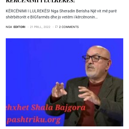
KËRCËNIMI I LULREKËS! Nga Sheradin Berisha Një vit më parë
shërbëtorët e BIGfarmës dhe jo vetëm i kërcënonin…
NGA
EDITORI
21 PRILL, 2022
2 COMMENTS