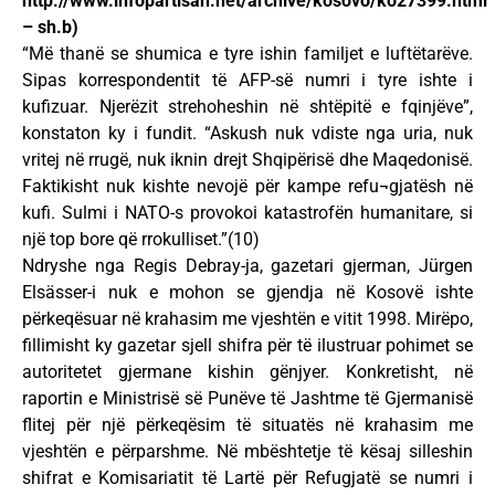
http://www.infopartisan.net/archive/kosovo/ko27399.html
– sh.b)
“Më thanë se shumica e tyre ishin familjet e luftëtarëve.
Sipas korrespondentit të AFP-së numri i tyre ishte i
kufizuar. Njerëzit strehoheshin në shtëpitë e fqinjëve”,
konstaton ky i fundit. “Askush nuk vdiste nga uria, nuk
vritej në rrugë, nuk iknin drejt Shqipërisë dhe Maqedonisë.
Faktikisht nuk kishte nevojë për kampe refu¬gjatësh në
kufi. Sulmi i NATO-s provokoi katastrofën humanitare, si
një top bore që rrokulliset.”(10)
Ndryshe nga Regis Debray-ja, gazetari gjerman, Jürgen
Elsässer-i nuk e mohon se gjendja në Kosovë ishte
përkeqësuar në krahasim me vjeshtën e vitit 1998. Mirëpo,
fillimisht ky gazetar sjell shifra për të ilustruar pohimet se
autoritetet gjermane kishin gënjyer. Konkretisht, në
raportin e Ministrisë së Punëve të Jashtme të Gjermanisë
flitej për një përkeqësim të situatës në krahasim me
vjeshtën e përparshme. Në mbështetje të kësaj silleshin
shifrat e Komisariatit të Lartë për Refugjatë se numri i