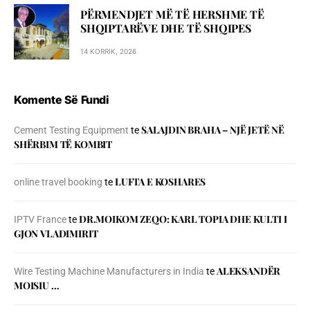
PËRMENDJET MË TË HERSHME TË
SHQIPTARËVE DHE TË SHQIPES
14 KORRIK, 2026
Komente Së Fundi
SALAJDIN BRAHA – NJЁ JETЁ NЁ
Cement Testing Equipment
te
SHЁRBIM TЁ KOMBIT
LUFTA E KOSHARES
online travel booking
te
DR.MOIKOM ZEQO: KARL TOPIA DHE KULTI I
IPTV France
te
GJON VLADIMIRIT
ALEKSANDËR
Wire Testing Machine Manufacturers in India
te
MOISIU …