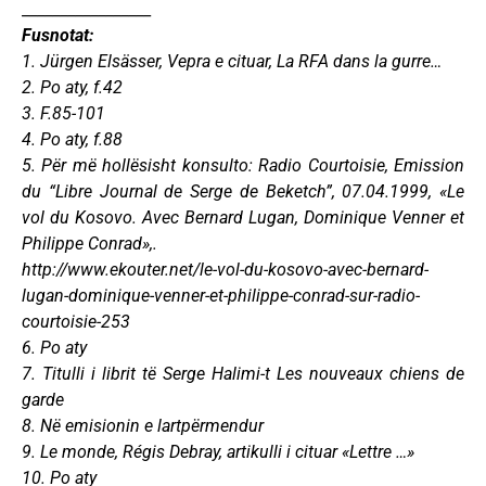
_________________
Fusnotat:
1. Jürgen Elsässer, Vepra e cituar, La RFA dans la gurre…
2. Po aty, f.42
3. F.85-101
4. Po aty, f.88
5. Për më hollësisht konsulto: Radio Courtoisie, Emission
du “Libre Journal de Serge de Beketch”, 07.04.1999, «Le
vol du Kosovo. Avec Bernard Lugan, Dominique Venner et
Philippe Conrad»,.
http://www.ekouter.net/le-vol-du-kosovo-avec-bernard-
lugan-dominique-venner-et-philippe-conrad-sur-radio-
courtoisie-253
6. Po aty
7. Titulli i librit të Serge Halimi-t Les nouveaux chiens de
garde
8. Në emisionin e lartpërmendur
9. Le monde, Régis Debray, artikulli i cituar «Lettre …»
10. Po aty