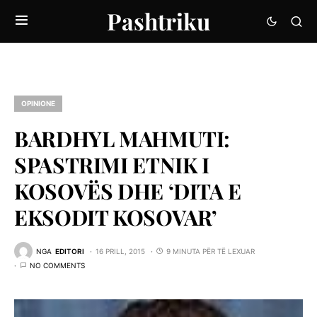
Pashtriku
OPINIONE
BARDHYL MAHMUTI:
SPASTRIMI ETNIK I
KOSOVËS DHE ‘DITA E
EKSODIT KOSOVAR’
NGA
EDITORI
16 PRILL, 2015
9 MINUTA PËR TË LEXUAR
NO COMMENTS