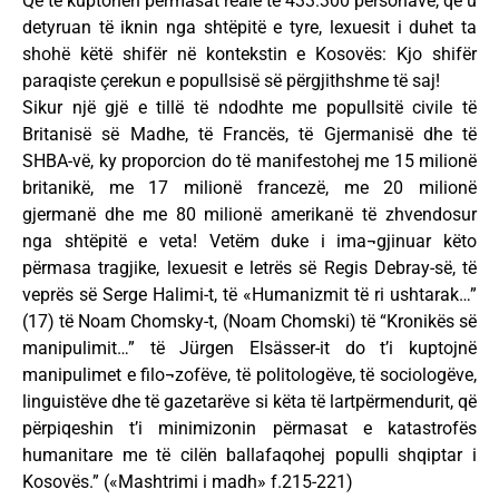
Që të kuptohen përmasat reale të 433.300 personave, që u
detyruan të iknin nga shtëpitë e tyre, lexuesit i duhet ta
shohë këtë shifër në kontekstin e Kosovës: Kjo shifër
paraqiste çerekun e popullsisë së përgjithshme të saj!
Sikur një gjë e tillë të ndodhte me popullsitë civile të
Britanisë së Madhe, të Francës, të Gjermanisë dhe të
SHBA-vë, ky proporcion do të manifestohej me 15 milionë
britanikë, me 17 milionë francezë, me 20 milionë
gjermanë dhe me 80 milionë amerikanë të zhvendosur
nga shtëpitë e veta! Vetëm duke i ima¬gjinuar këto
përmasa tragjike, lexuesit e letrës së Regis Debray-së, të
veprës së Serge Halimi-t, të «Humanizmit të ri ushtarak…”
(17) të Noam Chomsky-t, (Noam Chomski) të “Kronikës së
manipulimit…” të Jürgen Elsässer-it do t’i kuptojnë
manipulimet e filo¬zofëve, të politologëve, të sociologëve,
linguistëve dhe të gazetarëve si këta të lartpërmendurit, që
përpiqeshin t’i minimizonin përmasat e katastrofës
humanitare me të cilën ballafaqohej populli shqiptar i
Kosovës.” («Mashtrimi i madh» f.215-221)