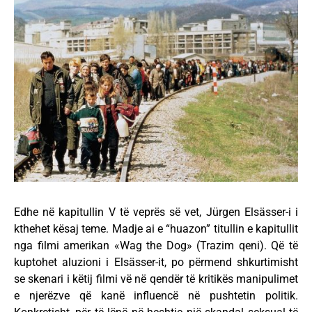
Edhe në kapitullin V të veprës së vet, Jürgen Elsässer-i i
kthehet kësaj teme. Madje ai e “huazon” titullin e kapitullit
nga filmi amerikan «Wag the Dog» (Trazim qeni). Që të
kuptohet aluzioni i Elsässer-it, po përmend shkurtimisht
se skenari i këtij filmi vë në qendër të kritikës manipulimet
e njerëzve që kanë influencë në pushtetin politik.