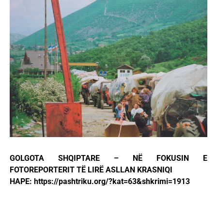
GOLGOTA SHQIPTARE – NË FOKUSIN E
FOTOREPORTERIT TË LIRË ASLLAN KRASNIQI
HAPE: https://pashtriku.org/?kat=63&shkrimi=1913