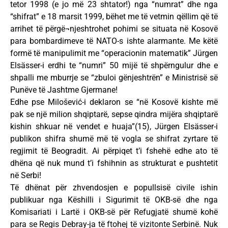
tetor 1998 (e jo më 23 shtator!) nga “numrat” dhe nga
“shifrat” e 18 marsit 1999, bëhet me të vetmin qëllim që të
arrihet të përgë¬njeshtrohet pohimi se situata në Kosovë
para bombardimeve të NATO-s ishte alarmante. Me këtë
formë të manipulimit me “operacionin matematik” Jürgen
Elsässer-i erdhi te “numri” 50 mijë të shpërngulur dhe e
shpalli me mburrje se “zbuloi gënjeshtrën” e Ministrisë së
Punëve të Jashtme Gjermane!
Edhe pse Milošević-i deklaron se “në Kosovë kishte më
pak se një milion shqiptarë, sepse qindra mijëra shqiptarë
kishin shkuar në vendet e huaja”(15), Jürgen Elsässer-i
publikon shifra shumë më të vogla se shifrat zyrtare të
regjimit të Beogradit. Ai përpiqet t’i fshehë edhe ato të
dhëna që nuk mund t’i fshihnin as strukturat e pushtetit
në Serbi!
Të dhënat për zhvendosjen e popullsisë civile ishin
publikuar nga Këshilli i Sigurimit të OKB-së dhe nga
Komisariati i Lartë i OKB-së për Refugjatë shumë kohë
para se Regis Debray-ja të ftohej të vizitonte Serbinë. Nuk