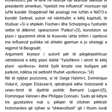
Konkretisht, për të lënë në heshtje një skandal seksual të
presidentit amerikan, “njerëzit me influencë” montuan një
luftë kundër Shqipërisë! Në analogji me luftën e NATO-s
kundër Serbisë, autori në nëntitullin e këtij kapitulli, të
titulluar «Si e shpikën Fischer-i dhe Scharping-u fushatën
serbe të dëbimit: operacionin ‘Patkoi’»(3), konstaton se
plani i spastrimit etnik të Kosovës ishte trillim i njerëzve
me influencë politike në shtetin gjerman e jo strategji e
regjimit të Beogradit.
Argumenti kryesor i autorit për të përgënjeshtruar
vërtetësinë e këtij plani është “falsifikimi i emrit të këtij
plani: «potkova» është fjalë kroate ose bullgare për
patkoin, ndërsa në serbisht thuhet «potkovica».”(4)
Në të njëjtat pozicione, si të Serge Halimi-t, Dominique
Vidal-it, Jürgen Elsässer-it, qëndrojnë edhe historianët e
orien¬timit të djathtë politik: Bernard Lugan-i(5),
Dominique Venner-i dhe Philippe Conrad-i. Sado që këtyre
tre gazetarëve nuk u pëlqen të citohen përkrah
historianëve që njihen si “shkencëtarë” që i thurin lavdi