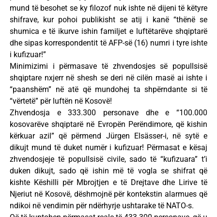
mund të besohet se ky filozof nuk ishte në dijeni të këtyre
shifrave, kur pohoi publikisht se atij i kanë “thënë se
shumica e të ikurve ishin familjet e luftëtarëve shqiptarë
dhe sipas korrespondentit të AFP-së (16) numri i tyre ishte
i kufizuar!”
Minimizimi i përmasave të zhvendosjes së popullsisë
shqiptare nxjerr në shesh se deri në cilën masë ai ishte i
“paanshëm” në atë që mundohej ta shpërndante si të
“vërtetë” për luftën në Kosovë!
Zhvendosja e 333.300 personave dhe e “100.000
kosovarëve shqiptarë në Evropën Perëndimore, që kishin
kërkuar azil” që përmend Jürgen Elsässer-i, në sytë e
dikujt mund të duket numër i kufizuar! Përmasat e kësaj
zhvendosjeje të popullsisë civile, sado të “kufizuara” t’i
duken dikujt, sado që ishin më të vogla se shifrat që
kishte Këshilli për Mbrojtjen e të Drejtave dhe Lirive të
Njeriut në Kosovë, dëshmojnë për kontekstin alarmues që
ndikoi në vendimin për ndërhyrje ushtarake të NATO-s.