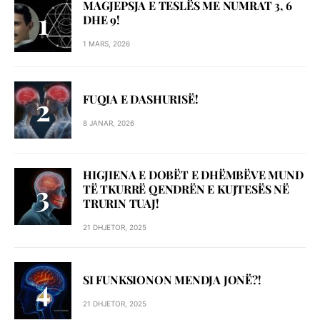
MAGJEPSJA E TESLËS ME NUMRAT 3, 6
DHE 9!
1 MARS, 2026
FUQIA E DASHURISË!
8 JANAR, 2026
HIGJIENA E DOBËT E DHËMBËVE MUND
TË TKURRË QENDRËN E KUJTESËS NË
TRURIN TUAJ!
21 DHJETOR, 2025
SI FUNKSIONON MENDJA JONË?!
21 DHJETOR, 2025