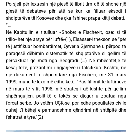
Po sjell për lexuesin një pjesë të librit tim që të shohë një
pjesë të debateve për atë se kur ka filluar eksodi i
shqiptarëve të Kosovës dhe çka fshihet prapa këtij debati.
“…
Në Kapitullin e titulluar «Shokët e Fischer-it, ose: si të
trillo¬het një arsye për luftë»(1), Elsässer-i thekson se “për
të justifikuar bombardimet, Qeveria Gjermane u përpoq ta
paraqesë dëbimin sistematik të shqiptarëve si qëllim të
përcaktuar që moti nga Beogradi (…) Në mbështetje të
kësaj teze, prezantimi i ngjarjeve u falsifikua. Kështu, në
një dokument të shpërndarë nga Fischer-i, më 31 mars
1999, mund të lexojmë edhe këtë: “Pas fillimit të luftimeve
në mars të vitit 1998, një strategji që kishte për qëllim
shpërnguljen, politikë e tokës së djegur u zbatua nga
forcat serbe. Jo vetëm UÇK-së, por, edhe popullatës civile
duhej t’i bëhej e pamundshme qëndrimi në shtëpitë dhe
fshatrat e tyre.”(2)