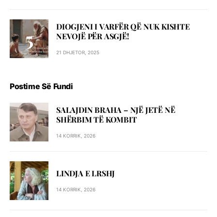
DIOGJENI I VARFËR QË NUK KISHTE
NEVOJË PËR ASGJË!
21 DHJETOR, 2025
Postime Së Fundi
SALAJDIN BRAHA – NJЁ JETЁ NЁ
SHЁRBIM TЁ KOMBIT
14 KORRIK, 2026
LINDJA E LRSHJ
14 KORRIK, 2026