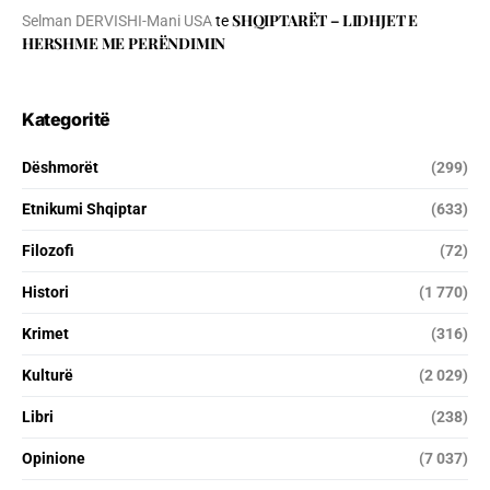
SHQIPTARËT – LIDHJET E
Selman DERVISHI-Mani USA
te
HERSHME ME PERËNDIMIN
Kategoritë
Dëshmorët
(299)
Etnikumi Shqiptar
(633)
Filozofi
(72)
Histori
(1 770)
Krimet
(316)
Kulturë
(2 029)
Libri
(238)
Opinione
(7 037)