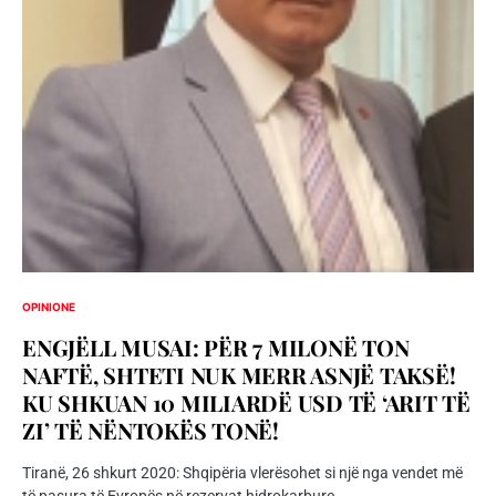
OPINIONE
ENGJËLL MUSAI: PËR 7 MILONË TON
NAFTË, SHTETI NUK MERR ASNJË TAKSË!
KU SHKUAN 10 MILIARDË USD TË ‘ARIT TË
ZI’ TË NËNTOKËS TONË!
Tiranë, 26 shkurt 2020: Shqipëria vlerësohet si një nga vendet më