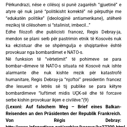
Përkundrazi, nëse e cilësoj si punë zagarësh “gjuetinë” e
atyre që nuk janë “politikisht korrektë” në përputhje me
“edukatën politike” (ideologjinë antiamerikane), atëherë
rrezikoj të cilësohem si “stalinist, imbecil…”
Edhe filozofi dhe publicisti francez, Regis Debray-ja,
mendon se plani serb për pastrimin etnik të Kosovës nuk
ka ekzistuar dhe se shpërngulja e shqiptarëve është
provokuar nga bombardimet e NATO-s.
Në funksion të “vërtetimit” të pohimeve se para
bombar¬dimeve të NATO-s situata në Kosovë nuk ishte
alarmante dhe nuk kishte rrezik për katastrofë
humanitare, Regis Debray-ja “njoftoi” presidentin francez
dhe lexuesit e letrës së tij publike se para këtyre
bombardimeve “luftimet midis UÇK-së dhe të forcave
serbe kishin provokuar ikjen e civilëve.”(9)
(Lexoni: Auf falschem Weg – Brief eines Balkan-
Reisenden an den Präsidenten der Republik Frankreich.
Von Régis Debray: