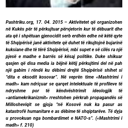
Pashtriku.org, 17. 04. 2015 – Aktivitetet që organizohen
në Kukës për të përkujtuar përvjetorin kur të dëbuarit dhe
ata që i shpëtuan gjenocidit serb erdhën edhe në këtë qyte
të Shqipërisë janë aktivitete që duhet të rikujtojnë bujarinë
kuksiane dhe të tërë Shqipërisë, mbi supet e së cilës ra një
pjesë e madhe e barrës së kësaj politike. Duke shikuar
qasjen që disa media ia bëjnë këtij përkujtimi del në pah
një gabim i rëndë ku dëbimi drejtë Shqipërisë shihet si
“dita e eksodit kosovar”. Në veprën time «Mashtrimi i
madh» kam ndriçuar se qarqet intelektuale të profileve të
ndryshme por të këndvështrimit ideologjik të
«antiamekrikanizmit» rreshtohen përkrah propagandës së
Millosheviqit se gjoja “në Kosovë nuk ka pasur as
katastrofë humanitare e as dëbime të shqiptarëve. Të dyja
u provokuan nga bombardimet e NATO-s”. («Mashtrimi i
madh» f. 210)