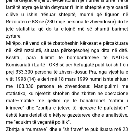
për të drejtat e njeriut evidentonin një numër shumë më të
lartë të atyre që ishin detyruar t’i linin shtëpitë e tyre ose të
cilëve u ishin rrënuar shtëpitë, mumri që figuron në
Rezolutën e KS-së (230 mijë persona të zhvendosur) do të
jetë statistika që do ta citojnë më së shumti burimet
zyrtare.
Mirëpo, në vend që të zbatoheshin kërkesat e përcaktuara
në këtë rezolutë, situata përkeqësohej nga dita në ditë.
Kështu, para fillimit të bombardimeve të NATO-s
Komisariati i Lartë i OKB-së për Refugjatë publikoi shifrën
prej 333.300 persona të zhven¬dosur. Pra, nga vjeshta e
vitit 1998 (14) e deri më 18 mars 1999 numri ishte shtuar
me 103.330 persona të zhvendosur. Manipulimi me
statistika, ku njerëzit shtohen dhe zbriten në operacione
mate¬matike me qëllim që të banalizohet “shtimi i
krimeve” dhe “zbritja e jetëve të njerëzve të pafajshëm”
është karakteristikë e këtyre gazetarëve dhe e analistëve,
me “edukim të veçantë politik”.
Zbritja e “numrave” dhe e “shifrave” të publikuara më 23