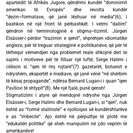
aparteidit të Afrikës Jugore, qëndrimi kundër “dominimit
amerikan të Evropës” dhe revolta kundër
“dezin¬formatave, që janë lëshuar në media”(6), i
bashkon në një front të përbashkët. I vetmi “dallim”
qëndron në terminologjinë e stigma¬tizimit. Jürgen
Elsässer-i përdor “trazimin e qenit”, shprehjen idiomatike
angleze, për të treguar strategjinë e politikanëve, që për të
tërhequr vëmendjen nga problemet reale shkojnë deri te
sajimi i motiveve për të filluar një luftë; Serge Halimi i
cilëson si “qen të rinj rojtarë”(7) gazetarët, botuesit e
ndryshëm, ekspertët e mediave, që janë vënë “në shërbim
të kësaj propagande”, ndërsa Bernard Lugan-i i quan “qen
Pavllovi të shtypit”(8). Me një fjalë, punë qensh!
Stigmatizimi i atyre që mendojnë ndryshe nga Jürgen
Elsässer-i, Serge Halimi dhe Bernard Lugan-i, si “qen”, nuk
është as “formë staliniste” e njollosjes së kundërshtarëve
e as “imbecile”. Ajo është në përputhje të plotë me
“edukatën politike” që sheh manipulim në çdo veprim të
amerikanëve!