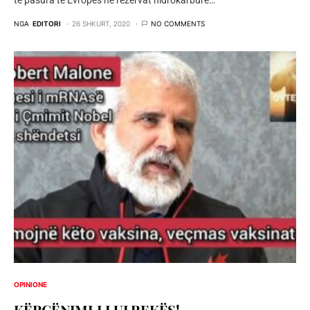
të pasura të Evropës në rezervat hidrokarbure…
NGA
EDITORI
26 SHKURT, 2020
NO COMMENTS
OPINIONE
KËRCËNIMI I LULREKËS!