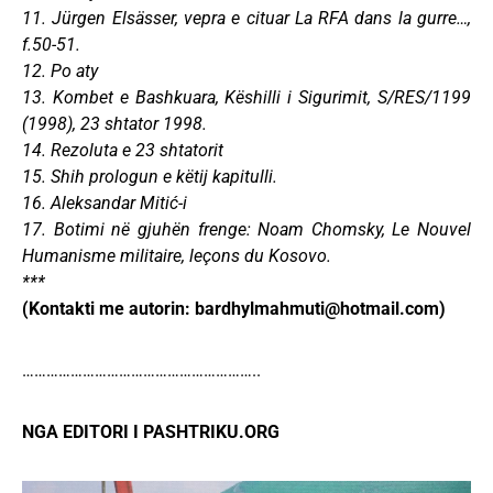
11. Jürgen Elsässer, vepra e cituar La RFA dans la gurre…,
f.50-51.
12. Po aty
13. Kombet e Bashkuara, Këshilli i Sigurimit, S/RES/1199
(1998), 23 shtator 1998.
14. Rezoluta e 23 shtatorit
15. Shih prologun e këtij kapitulli.
16. Aleksandar Mitić-i
17. Botimi në gjuhën frenge: Noam Chomsky, Le Nouvel
Humanisme militaire, leçons du Kosovo.
***
(Kontakti me autorin:
bardhylmahmuti@hotmail.com
)
…………………………………………………..
NGA EDITORI I PASHTRIKU.ORG