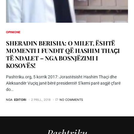
OPINIONE
SHERADIN BERISHA: O MILET, ËSHTË
MOMENTI I FUNDIT QË HASHIM THAҪI
TË NDALET – NGA BOSNJËZIMI I
KOSOVËS!
Pashtriku.org, 5 korrik 2017: Jorastësisht Hashim Thaçi dhe
Aleksandër Vuçiq janë bërë presidentë! S’kemi parë asgjë çfarë
do…
NGA
EDITORI
2 PRILL, 2018
NO COMMENTS
Pashtriku