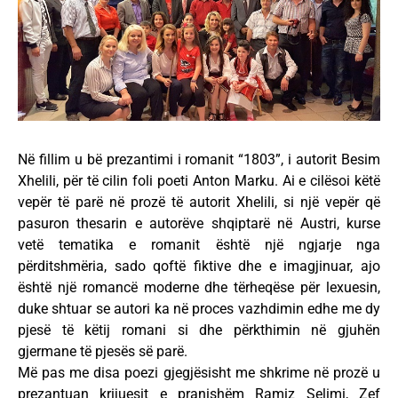
Në fillim u bë prezantimi i romanit “1803”, i autorit Besim
Xhelili, për të cilin foli poeti Anton Marku. Ai e cilësoi këtë
vepër të parë në prozë të autorit Xhelili, si një vepër që
pasuron thesarin e autorëve shqiptarë në Austri, kurse
vetë tematika e romanit është një ngjarje nga
përditshmëria, sado qoftë fiktive dhe e imagjinuar, ajo
është një romancë moderne dhe tërheqëse për lexuesin,
duke shtuar se autori ka në proces vazhdimin edhe me dy
pjesë të këtij romani si dhe përkthimin në gjuhën
gjermane të pjesës së parë.
Më pas me disa poezi gjegjësisht me shkrime në prozë u
prezantuan krijuesit e pranishëm Ramiz Selimi, Zef