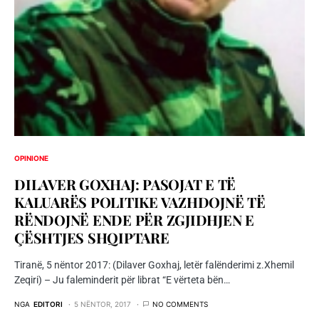
OPINIONE
DILAVER GOXHAJ: PASOJAT E TË
KALUARËS POLITIKE VAZHDOJNË TË
RËNDOJNË ENDE PËR ZGJIDHJEN E
ÇËSHTJES SHQIPTARE
Tiranë, 5 nëntor 2017: (Dilaver Goxhaj, letër falënderimi z.Xhemil
Zeqiri) – Ju faleminderit për librat “E vërteta bën…
NGA
EDITORI
5 NËNTOR, 2017
NO COMMENTS