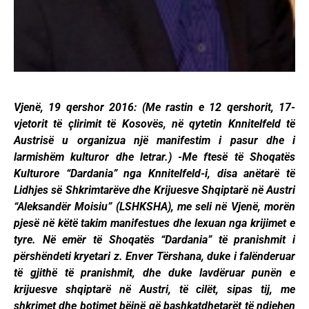
Vjenë, 19 qershor 2016: (Me rastin e 12 qershorit, 17-
vjetorit të çlirimit të Kosovës, në qytetin Knnitelfeld të
Austrisë u organizua një manifestim i pasur dhe i
larmishëm kulturor dhe letrar.) -Me ftesë të Shoqatës
Kulturore “Dardania” nga Knnitelfeld-i, disa anëtarë të
Lidhjes së Shkrimtarëve dhe Krijuesve Shqiptarë në Austri
“Aleksandër Moisiu” (LSHKSHA), me seli në Vjenë, morën
pjesë në këtë takim manifestues dhe lexuan nga krijimet e
tyre. Në emër të Shoqatës “Dardania” të pranishmit i
përshëndeti kryetari z. Enver Tërshana, duke i falënderuar
të gjithë të pranishmit, dhe duke lavdëruar punën e
krijuesve shqiptarë në Austri, të cilët, sipas tij, me
shkrimet dhe botimet bëjnë që bashkatdhetarët të ndjehen