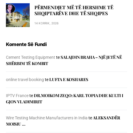
PËRMENDJET MË TË HERSHME TË
SHQIPTARËVE DHE TË SHQIPES
14 KORRIK, 2026
Komente Së Fundi
SALAJDIN BRAHA – NJЁ JETЁ NЁ
Cement Testing Equipment
te
SHЁRBIM TЁ KOMBIT
LUFTA E KOSHARES
online travel booking
te
DR.MOIKOM ZEQO: KARL TOPIA DHE KULTI I
IPTV France
te
GJON VLADIMIRIT
ALEKSANDËR
Wire Testing Machine Manufacturers in India
te
MOISIU …