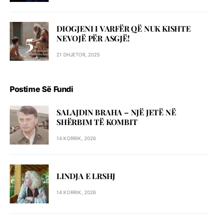
DIOGJENI I VARFËR QË NUK KISHTE
NEVOJË PËR ASGJË!
21 DHJETOR, 2025
Postime Së Fundi
SALAJDIN BRAHA – NJЁ JETЁ NЁ
SHЁRBIM TЁ KOMBIT
14 KORRIK, 2026
LINDJA E LRSHJ
14 KORRIK, 2026