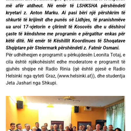
më afër atdheut. Në emër të LSHKSHA përshëndeti
kryetari z. Anton Marku. Ai pasi bëri një përshkrim të
shkurtë të krijimit dhe punës së Lidhjes, të pranishmëve
ua uroi 17-vjetorin e çlirimit të Kosovës dhe u dëshiroi
çaste të këndshme me programin e përgatitur enkas për
këtë ditë. Në emër të Këshillit Koordinues të Shoqatave
Shqiptare për Steiermark përshëndeti z. Fatmir Osmani.
Për udhëheqjen e programit u përkujdesën Leonita Totaj, e
cila është njëkohësisht edhe moderatore e programit të
gjuhës shqipe në Radio Rinia (që është pjesë e Radio
Helsinki nga qyteti Graz, (www.helsinki.at)), dhe studentja
Jeta Jashari nga Shkupi.