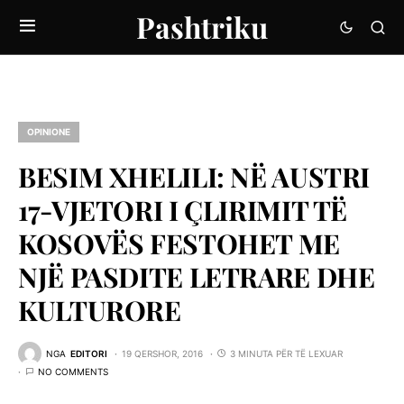
Pashtriku
OPINIONE
BESIM XHELILI: NË AUSTRI
17-VJETORI I ÇLIRIMIT TË
KOSOVËS FESTOHET ME
NJË PASDITE LETRARE DHE
KULTURORE
NGA
EDITORI
19 QERSHOR, 2016
3 MINUTA PËR TË LEXUAR
NO COMMENTS