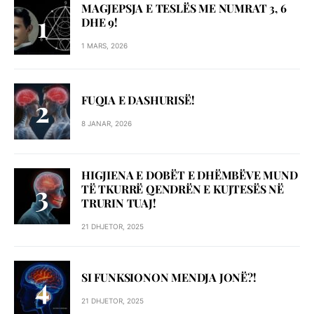
MAGJEPSJA E TESLËS ME NUMRAT 3, 6
DHE 9!
1 MARS, 2026
FUQIA E DASHURISË!
8 JANAR, 2026
HIGJIENA E DOBËT E DHËMBËVE MUND
TË TKURRË QENDRËN E KUJTESËS NË
TRURIN TUAJ!
21 DHJETOR, 2025
SI FUNKSIONON MENDJA JONË?!
21 DHJETOR, 2025