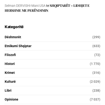
SHQIPTARËT – LIDHJET E
Selman DERVISHI-Mani USA
te
HERSHME ME PERËNDIMIN
Kategoritë
Dëshmorët
(299)
Etnikumi Shqiptar
(633)
Filozofi
(72)
Histori
(1 770)
Krimet
(316)
Kulturë
(2 029)
Libri
(238)
Opinione
(7 037)