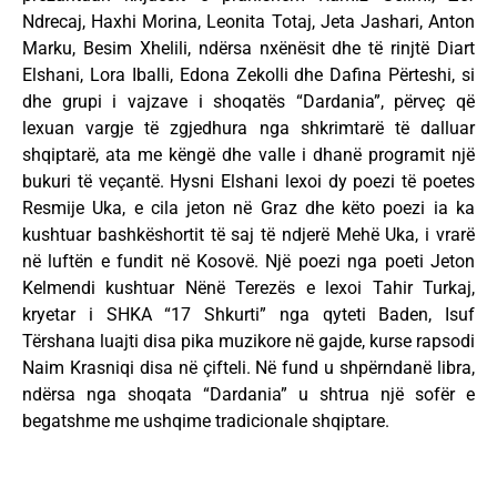
Ndrecaj, Haxhi Morina, Leonita Totaj, Jeta Jashari, Anton
Marku, Besim Xhelili, ndërsa nxënësit dhe të rinjtë Diart
Elshani, Lora Iballi, Edona Zekolli dhe Dafina Përteshi, si
dhe grupi i vajzave i shoqatës “Dardania”, përveç që
lexuan vargje të zgjedhura nga shkrimtarë të dalluar
shqiptarë, ata me këngë dhe valle i dhanë programit një
bukuri të veçantë. Hysni Elshani lexoi dy poezi të poetes
Resmije Uka, e cila jeton në Graz dhe këto poezi ia ka
kushtuar bashkëshortit të saj të ndjerë Mehë Uka, i vrarë
në luftën e fundit në Kosovë. Një poezi nga poeti Jeton
Kelmendi kushtuar Nënë Terezës e lexoi Tahir Turkaj,
kryetar i SHKA “17 Shkurti” nga qyteti Baden, Isuf
Tërshana luajti disa pika muzikore në gajde, kurse rapsodi
Naim Krasniqi disa në çifteli. Në fund u shpërndanë libra,
ndërsa nga shoqata “Dardania” u shtrua një sofër e
begatshme me ushqime tradicionale shqiptare.