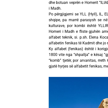
dhe botuan veprën e Homerit “ILIA
i Madh.
Po përgjigjemi se YLL (Hyll), IL, 
shqipe, pa marrë parasysh se në 
kulturave, por kombi është YLLIR (
Homeri i Madh e fliste gjuhën amë-
alfabet teknik, si. p.sh. Elena Ko
alfabetin fenikas të Kadmit dhe jo
Ky alfabet (fenikas) është i korig
1800 vite nga “shpallja” e kësaj “g
“komb” tjetër, por arvanitas, rreth 
gjatë hyrjes së alfabetit fenikas, 