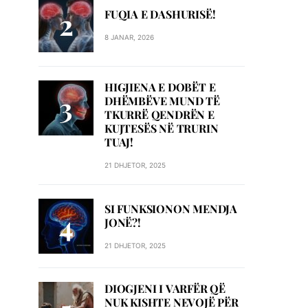
FUQIA E DASHURISË!
8 JANAR, 2026
HIGJIENA E DOBËT E
DHËMBËVE MUND TË
TKURRË QENDRËN E
KUJTESËS NË TRURIN
TUAJ!
21 DHJETOR, 2025
SI FUNKSIONON MENDJA
JONË?!
21 DHJETOR, 2025
DIOGJENI I VARFËR QË
NUK KISHTE NEVOJË PËR