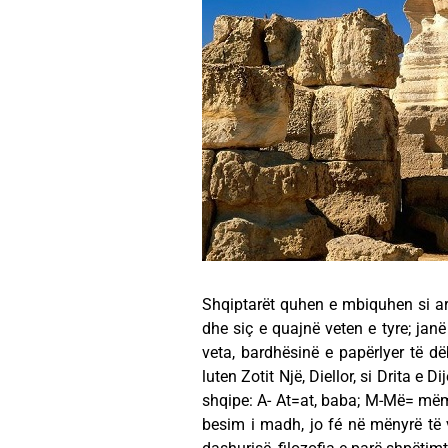
Shqiptarët quhen e mbiquhen si arbë
dhe siç e quajnë veten e tyre; janë
veta, bardhësinë e papërlyer të dëbo
luten Zotit Një, Diellor, si Drita e 
shqipe: A- At=at, baba; M-Më= mëmë,
besim i madh, jo fé në mënyrë të v