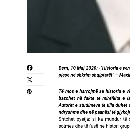
Bern, 10 Maj 2020: -“Historia e vër
pjesë në shkrim shqiptarët” – Maxi
Të mos e harrojmë se historia e vë
bazohet në fakte të mirëfillta e l
Autorët e studimeve të tilla duhet 
ndryshme dhe në paanësi të gjykojn
Shtohet pyetja: si ka mundur të 
sotmes dhe të fusë në histori grupe 