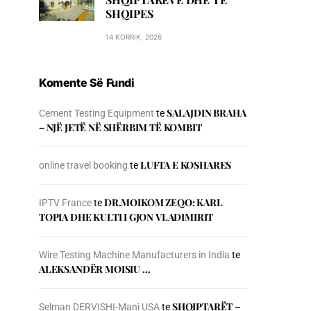
SHQIPES
14 KORRIK, 2026
Komente Së Fundi
SALAJDIN BRAHA
Cement Testing Equipment
te
– NJЁ JETЁ NЁ SHЁRBIM TЁ KOMBIT
LUFTA E KOSHARES
online travel booking
te
DR.MOIKOM ZEQO: KARL
IPTV France
te
TOPIA DHE KULTI I GJON VLADIMIRIT
Wire Testing Machine Manufacturers in India
te
ALEKSANDËR MOISIU …
SHQIPTARËT –
Selman DERVISHI-Mani USA
te