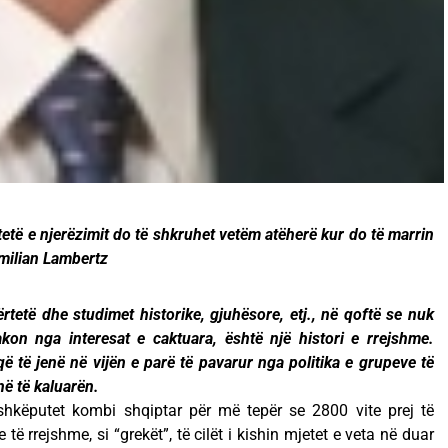
tetë e njerëzimit do të shkruhet vetëm atëherë kur do të marrin
milian Lambertz
rtetë dhe studimet historike, gjuhësore, etj., në qoftë se nuk
akon nga interesat e caktuara, është një histori e rrejshme.
që të jenë në vijën e parë të pavarur nga politika e grupeve të
ë të kaluarën.
shkëputet kombi shqiptar për më tepër se 2800 vite prej të
të rrejshme, si “grekët”, të cilët i kishin mjetet e veta në duar