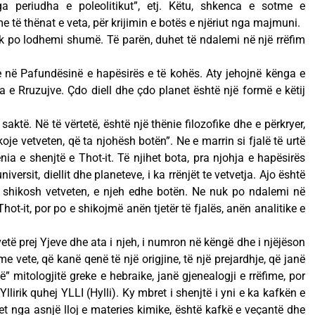
nga periudha e poleolitikut”, etj. Këtu, shkenca e sotme e
e të thënat e veta, për krijimin e botës e njëriut nga majmuni.
nuk po lodhemi shumë. Të parën, duhet të ndalemi në një rrëfim
e në Pafundësinë e hapësirës e të kohës. Aty jehojnë kënga e
 e Rruzujve. Çdo diell dhe çdo planet është një formë e këtij
aktë. Në të vërtetë, është një thënie filozofike dhe e përkryer,
ikoje vetveten, që ta njohësh botën”. Ne e marrin si fjalë të urtë
hënia e shenjtë e Thot-it. Të njihet bota, pra njohja e hapësirës
versit, diellit dhe planeteve, i ka rrënjët te vetvetja. Ajo është
a shikosh vetveten, e njeh edhe botën. Ne nuk po ndalemi në
Thot-it, por po e shikojmë anën tjetër të fjalës, anën analitike e
vetë prej Yjeve dhe ata i njeh, i numron në këngë dhe i njëjëson
 me vete, që kanë qenë të një origjine, të një prejardhje, që janë
” mitologjitë greke e hebraike, janë gjenealogji e rrëfime, por
t Yllirik quhej YLLI (Hylli). Ky mbret i shenjtë i yni e ka kafkën e
et nga asnjë lloj e materies kimike, është kafkë e veçantë dhe