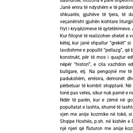
dashurisë, filozofia e parë shpëtimt
Janë emra të ndyshëm e të përdorur
shkuarës; gjuhëve të tjera, të da
veçanërisht gjuhën kishtare liturgji
fryt i kryqëzimeve të qytetërimeve. A
Kur fillojnë të realizohen shetet e
këtej, kur janë shpallur “grekët” s
lavdishme e popullit “pellazg”, që b
konstrukt, për të mos i quajtur e
nëpër “histori”, e cila vazhdon ed
bullgare, etj. Na pengojnë me të 
padukshëm, errësira, demonët dhe
përbetuar të kombit shqiptarë. Në
tonë pas vetes, sikur nuk pamë e n
Ndër të parën, kur e zëmë në goj
popullatat e lashta, shumë të lasht
vjen me anije kozmike në tokë, si
Shqipe Hoxhës, p.sh. në kishën e
një njeri që fluturon me anije ko