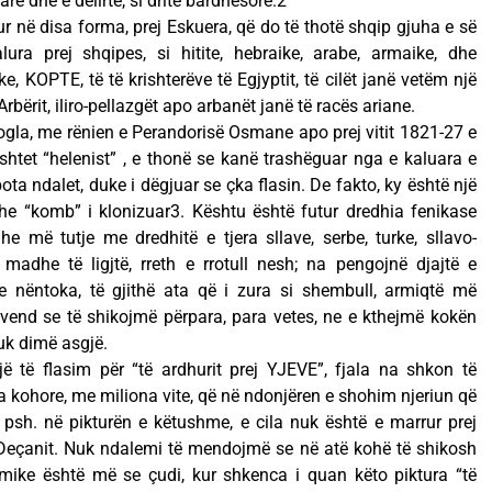
are dhe e dëlirtë, si dritë bardhësore.2
 në disa forma, prej Eskuera, që do të thotë shqip gjuha e së
lura prej shqipes, si hitite, hebraike, arabe, armaike, dhe
ke, KOPTE, të të krishterëve të Egjyptit, të cilët janë vetëm një
rbërit, iliro-pellazgët apo arbanët janë të racës ariane.
 vogla, me rënien e Perandorisë Osmane apo prej vitit 1821-27 e
i shtet “helenist” , e thonë se kanë trashëguar nga e kaluara e
ota ndalet, duke i dëgjuar se çka flasin. De fakto, ky është një
dhe “komb” i klonizuar3. Kështu është futur dredhia fenikase
he më tutje me dredhitë e tjera sllave, serbe, turke, sllavo-
madhe të ligjtë, rreth e rrotull nesh; na pengojnë djajtë e
 nëntoka, të gjithë ata që i zura si shembull, armiqtë më
 vend se të shikojmë përpara, para vetes, ne e kthejmë kokën
uk dimë asgjë.
ë të flasim për “të ardhurit prej YJEVE”, fjala na shkon të
a kohore, me miliona vite, që në ndonjëren e shohim njeriun që
 psh. në pikturën e këtushme, e cila nuk është e marrur prej
 Deçanit. Nuk ndalemi të mendojmë se në atë kohë të shikosh
zmike është më se çudi, kur shkenca i quan këto piktura “të