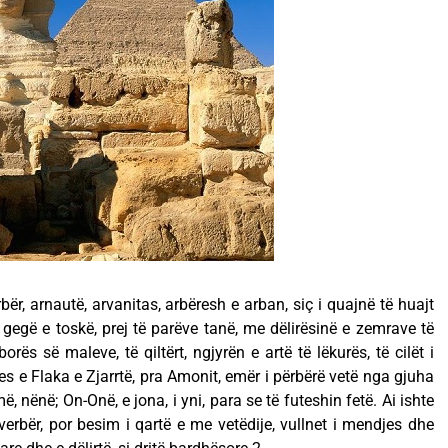
r, arnautë, arvanitas, arbëresh e arban, siç i quajnë të huajt
 gegë e toskë, prej të parëve tanë, me dëlirësinë e zemrave të
rës së maleve, të qiltërt, ngjyrën e artë të lëkurës, të cilët i
Dijes e Flaka e Zjarrtë, pra Amonit, emër i përbërë vetë nga gjuha
 nënë; On-Onë, e jona, i yni, para se të futeshin fetë. Ai ishte
erbër, por besim i qartë e me vetëdije, vullnet i mendjes dhe