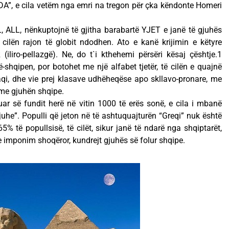
DA”, e cila vetëm nga emri na tregon për çka këndonte Homeri
EL, ALL, nënkuptojnë të gjitha barabartë YJET e janë të gjuhës
cilën rajon të globit ndodhen. Ato e kanë krijimin e këtyre
iliro-pellazgë). Ne, do t`i kthehemi përsëri kësaj çështje.1
shqipen, por botohet me një alfabet tjetër, të cilën e quajnë
caqi, dhe vie prej klasave udhëheqëse apo skllavo-pronare, me
 me gjuhën shqipe.
juar së fundit herë në vitin 1000 të erës sonë, e cila i mbanë
juhe”. Populli që jeton në të ashtuquajturën “Greqi” nuk është
65% të popullsisë, të cilët, sikur janë të ndarë nga shqiptarët,
me imponim shoqëror, kundrejt gjuhës së folur shqipe.