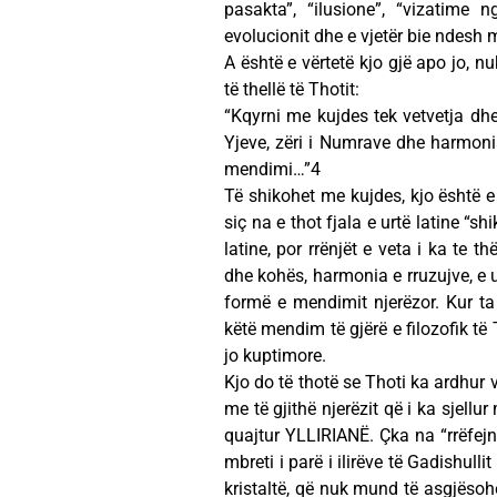
pasakta”, “ilusione”, “vizatime 
evolucionit dhe e vjetër bie ndesh m
A është e vërtetë kjo gjë apo jo, 
të thellë të Thotit:
“Kqyrni me kujdes tek vetvetja dh
Yjeve, zëri i Numrave dhe harmonia
mendimi…”4
Të shikohet me kujdes, kjo është e s
siç na e thot fjala e urtë latine “sh
latine, por rrënjët e veta i ka te t
dhe kohës, harmonia e rruzujve, e uni
formë e mendimit njerëzor. Kur t
këtë mendim të gjërë e filozofik të 
jo kuptimore.
Kjo do të thotë se Thoti ka ardhur 
me të gjithë njerëzit që i ka sjellur
quajtur YLLIRIANË. Çka na “rrëfejnë
mbreti i parë i ilirëve të Gadishulli
kristaltë, që nuk mund të asgjësoh