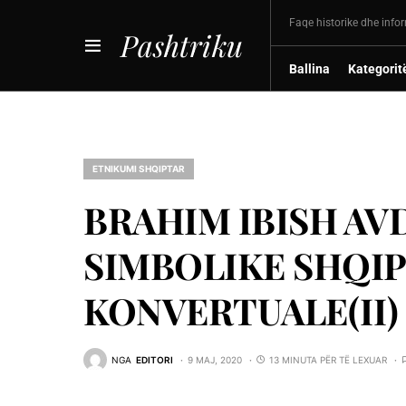
Faqe historike dhe info
Pashtriku
Ballina
Kategorit
ETNIKUMI SHQIPTAR
BRAHIM IBISH AVD
SIMBOLIKE SHQIP
KONVERTUALE(II)
NGA
EDITORI
9 MAJ, 2020
13 MINUTA PËR TË LEXUAR