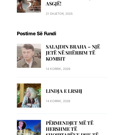
ASGJË!
21 DHJETOR, 2025
Postime Së Fundi
SALAJDIN BRAHA – NJЁ
JETЁ NЁ SHЁRBIM TЁ
KOMBIT
14 KORRIK, 2026
LINDJA E LRSHJ
14 KORRIK, 2026
PËRMENDJET MË TË
HERSHME TË
SHQIPTARËVE DHE TË