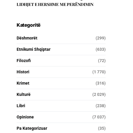
LIDHJET E HERSHME ME PERËNDIMIN
Kategoritë
Dëshmorët
(299)
Etnikumi Shqiptar
(633)
Filozofi
(72)
Histori
(1 770)
Krimet
(316)
Kulturë
(2 029)
Libri
(238)
Opinione
(7 037)
Pa Kategorizuar
(35)