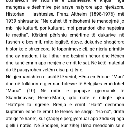
boshllëkun në studimet e Lashtësisë, e krijuar nga
mungesa e dëshmive për arsye natyrore apo njerëzore.
Historiani i lashtesise, Franz Altheim (1898-1976) më
1939 shkruante: “Ne duhet të mësohemi të mendojmë jo
mbi një kulturë, por kulturat, mbi perandori dhe hapësira
të medha”. Kërkimi përfshiu emërtime të dukurive: në
fushën e besimit, mitollogjisë, riteve, dukurive shoqërore
historike e shkencore, të toponimeve etj, që njeriu primitiv
dhe ay modern, i ka lidhur me besimin hënor dhe Hënën
dhe kanë emrin apo rrënjën e emrit të saj. Në këtë material
do të pasqyrohen vetëm disa prej tyre.
Në gjermanishten e lashtë të veriut, Hëna emërtohej “Man”
dhe në folklorin e gjerman-folësve të Belgjikës emërtohet
“Mana”. (10) Në mitin e popujve gjermanik të
Skandinavisë, Hënën-Mana, çdo natë e ndiqte ujku
“Hati”për ta ngrënë. Rrënja e emrit “Ha-ti” dëshmon
kuptimin edhe të emrit të Hënës në shqip: “Ha-na”, dmth
atë që “e hanë”, kur çfaqej e përgjysmuar apo zhdukej nga
qielli i natës. Në Shqiperi, kur zihej Hëna mendonin se e