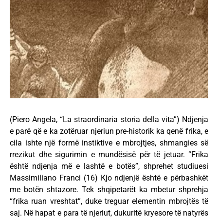
(Piero Angela, “La straordinaria storia della vita”) Ndjenja
e parë që e ka zotëruar njeriun pre-historik ka qenë frika, e
cila ishte një formë instiktive e mbrojtjes, shmangies së
rrezikut dhe sigurimin e mundësisë për të jetuar. “Frika
është ndjenja më e lashtë e botës”, shprehet studiuesi
Massimiliano Franci (16) Kjo ndjenjë është e përbashkët
me botën shtazore. Tek shqipetarët ka mbetur shprehja
“frika ruan vreshtat”, duke treguar elementin mbrojtës të
saj. Në hapat e para të njeriut, dukuritë kryesore të natyrës