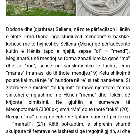
Dodona dhe (djathtas) Sellena, në mite përfaqëson Hënën
e plotë. Emri Diona, nga studiuesit mendohet si bashkë-
kohëse me të hyjneshës Sellena (Mene) që përfaqësonte
kultin e Hënës (apo e njejtë, sepse “di” = “mend”).
Megjithatë, unë mendoj se forma zanafillore ka qenë “ma”
dhe jo “me”, sepse në sanskritishten e lashtë, emri
“manas” [man-as] do të thotë, mëndje.(19) Këtu shikojmë
po atë kalim, të një “a” hundore në “e” si tek hana-hena. Si
zotëruese e misterit “të krijimit” të racës njerëzore, femra
shikohej e ngjashme me Hënën “mëmë” dhe Tokën, që
krijonte bimësinë. Në gjuhën e sumerëve të
Mesopotamisë (3000pk) emri “Ma” do te thotë “tokë” (20).
Rrënjën “ma” e gjejmë edhe në fjalorin sanskrit për tokën
– “mahatī”. (21) Këtë botkuptim, e shprehin shumë
skulptura të femrave në lashtësisi që tregojnë gjirin, si dhe