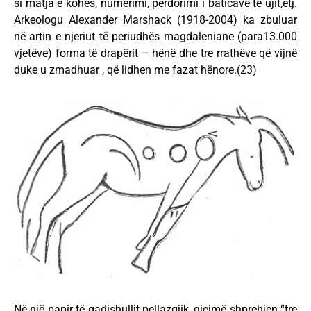
si matja e kohës, numërimi, përdorimi i baticave të ujit,etj.
Arkeologu Alexander Marshack (1918-2004) ka zbuluar
në artin e njeriut të periudhës magdaleniane (para13.000
vjetëve) forma të drapërit – hënë dhe tre rrathëve që vijnë
duke u zmadhuar , që lidhen me fazat hënore.(23)
Në një papir të gadishullit pellazgjik, gjejmë shprehjen “tre