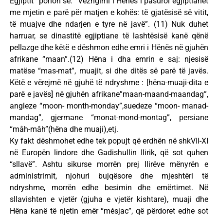
Egjiptit” pohon se: “Vëzhgimi i Hënës i pasuroi egjiptianët
me mjetin e parë për matjen e kohës: të gjatësisë së vitit,
të muajve dhe ndarjen e tyre në javë”. (11) Nuk duhet
harruar, se dinastitë egjiptiane të lashtësisë kanë qënë
pellazge dhe këtë e dëshmon edhe emri i Hënës në gjuhën
afrikane “maan”.(12) Hëna i dha emrin e saj: njesisë
matëse “mas-mat”, muajit, si dhe ditës së parë të javës.
Këtë e vërejmë në gjuhë të ndryshme : [hëna-muaji-dita e
parë e javës] në gjuhën afrikane”maan-maand-maandag”,
angleze “moon- month-monday”,suedeze “moon- manad-
mandag”, gjermane “monat-mond-montag”, persiane
“mâh-mâh”(hëna dhe muaji),etj.
Ky fakt dëshmohet edhe tek popujt që erdhën në shkVII-XI
në Europën lindore dhe Gadishullin Ilirik, që sot quhen
“sllavë”. Ashtu sikurse morrën prej Ilirëve mënyrën e
administrimit, njohuri bujqësore dhe mjeshtëri të
ndryshme, morrën edhe besimin dhe emërtimet. Në
sllavishten e vjetër (gjuha e vjetër kishtare), muaji dhe
Hëna kanë të njetin emër “mésjac”, që përdoret edhe sot