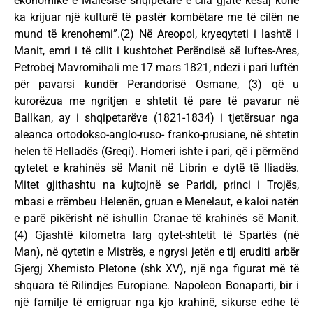
ekonomike e Malësisë shqipetare e cila gjatë kësaj kohe
ka krijuar një kulturë të pastër kombëtare me të cilën ne
mund të krenohemi”.(2) Në Areopol, kryeqyteti i lashtë i
Manit, emri i të cilit i kushtohet Perëndisë së luftes-Ares,
Petrobej Mavromihali me 17 mars 1821, ndezi i pari luftën
për pavarsi kundër Perandorisë Osmane, (3) që u
kurorëzua me ngritjen e shtetit të pare të pavarur në
Ballkan, ay i shqipetarëve (1821-1834) i tjetërsuar nga
aleanca ortodokso-anglo-ruso- franko-prusiane, në shtetin
helen të Helladës (Greqi). Homeri ishte i pari, që i përmënd
qytetet e krahinës së Manit në Librin e dytë të Iliadës.
Mitet gjithashtu na kujtojnë se Paridi, princi i Trojës,
mbasi e rrëmbeu Helenën, gruan e Menelaut, e kaloi natën
e parë pikërisht në ishullin Cranae të krahinës së Manit.
(4) Gjashtë kilometra larg qytet-shtetit të Spartës (në
Man), në qytetin e Mistrës, e ngrysi jetën e tij eruditi arbër
Gjergj Xhemisto Pletone (shk XV), një nga figurat më të
shquara të Rilindjes Europiane. Napoleon Bonaparti, bir i
një familje të emigruar nga kjo krahinë, sikurse edhe të