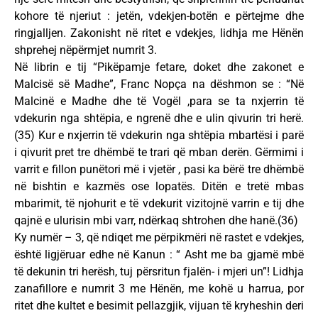
kohore të njeriut : jetën, vdekjen-botën e përtejme dhe
ringjalljen. Zakonisht në ritet e vdekjes, lidhja me Hënën
shprehej nëpërmjet numrit 3.
Në librin e tij “Pikëpamje fetare, doket dhe zakonet e
Malcisë së Madhe”, Franc Nopça na dëshmon se : “Në
Malcinë e Madhe dhe të Vogël ,para se ta nxjerrin të
vdekurin nga shtëpia, e ngrenë dhe e ulin qivurin tri herë.
(35) Kur e nxjerrin të vdekurin nga shtëpia mbartësi i parë
i qivurit pret tre dhëmbë te trari që mban derën. Gërmimi i
varrit e fillon punëtori më i vjetër , pasi ka bërë tre dhëmbë
në bishtin e kazmës ose lopatës. Ditën e tretë mbas
mbarimit, të njohurit e të vdekurit vizitojnë varrin e tij dhe
qajnë e ulurisin mbi varr, ndërkaq shtrohen dhe hanë.(36)
Ky numër – 3, që ndiqet me përpikmëri në rastet e vdekjes,
është ligjëruar edhe në Kanun : “ Asht me ba gjamë mbë
të dekunin tri herësh, tuj përsritun fjalën- i mjeri un”! Lidhja
zanafillore e numrit 3 me Hënën, me kohë u harrua, por
ritet dhe kultet e besimit pellazgjik, vijuan të kryheshin deri