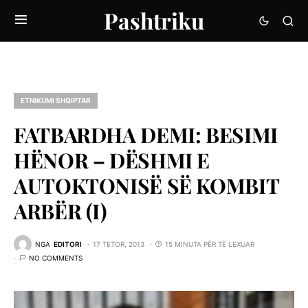
Pashtriku
ETNIKUMI SHQIPTAR
FATBARDHA DEMI: BESIMI
HËNOR – DËSHMI E
AUTOKTONISË SË KOMBIT
ARBËR (I)
NGA
EDITORI
17 TETOR, 2013
15 MINUTA PËR TË LEXUAR
NO COMMENTS