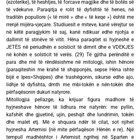
(ezoterike), të heshtjes, të forcave magjike dhe të botës së
të vdekurve. Paraqitja e rolit të dyfishtë të henes, në
traditën popullore (« të mirë » dhe « të keqe ») është me
rrenjë mijëra-vjeçare. Studiuesit e miteve, kanë vërejtur se
në këtë paragjykim të saj, kanë ndikuar edhe njohja e
dallimit të stinëve të vitit. Hëna paraqitet si hyjneshë e
JETËS në periudhën e solsticit të dimrit dhe e VDEKJES
në kohën e solsticit të verës. (29) Të gjitha perënditë e
para dhe më të rëndësishme në mitologji, ishin hënore
(paraqiteshin me krahë të shqiponjës, sepse Hëna ishte
bijë e Ipes=Shqipes) dhe trashëgonin, sikurse edhe ajo,
lidhje të dyfishta, dmth me mbi-tokën e nën-tokën dhe
përfaqësonin dukuri natyrore.
Mitollogjia pellazge, ka krijuar figura madhore të
hyjneshave hënore të lidhura me natyrën: me pyllin,
kafshët dhe gjuetinë, ujin, peshqit dhe lundrimin, tokën
dhe malet etj. Më e shquara ndër të cilat, sot njihet
hyjnesha Artemisi (në mite përfaqëson Hënën e re). Një
tempull madhështor i Artemisit ngrihej në Sparten e