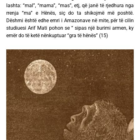
lashta: “mal”, “mama”, “mas”, etj, që janë të rjedhura nga
rrenja “ma” e Hënës, siç do ta shikojmë më poshtë.
Dëshmi është edhe emri i Amazonave në mite, për të cilin
studiuesi Arif Mati pohon se “ sipas një burimi armen, ky
emër do të ketë nënkuptuar “gra të hënës” (15)