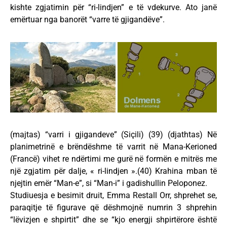
kishte zgjatimin për “ri-lindjen” e të vdekurve. Ato janë
emërtuar nga banorët “varre të gjigandëve”.
(majtas) “varri i gjigandeve” (Siçili) (39) (djathtas) Në
planimetrinë e brëndëshme të varrit në Mana-Kerioned
(Francë) vihet re ndërtimi me gurë në formën e mitrës me
një zgjatim për dalje, « ri-lindjen ».(40) Krahina mban të
njejtin emër “Man-e”, si “Man-i” i gadishullin Peloponez.
Studiuesja e besimit druit, Emma Restall Orr, shprehet se,
paraqitje të figurave që dëshmojnë numrin 3 shprehin
“lëvizjen e shpirtit” dhe se “kjo energji shpirtërore është