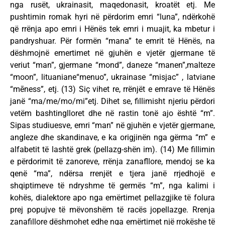
nga rusët, ukrainasit, maqedonasit, kroatët etj. Me
pushtimin romak hyri në përdorim emri “luna”, ndërkohë
që rrënja apo emri i Hënës tek emri i muajit, ka mbetur i
pandryshuar. Për formën “mana” te emrit të Hënës, na
dëshmojnë emertimet në gjuhën e vjetër gjermane të
veriut “man”, gjermane “mond”, daneze “manen”,malteze
“moon”, lituaniane“menuo”, ukrainase “misjac” , latviane
“mēness”, etj. (13) Siç vihet re, rrënjët e emrave të Hënës
janë “ma/me/mo/mi”etj. Dihet se, fillimisht njeriu përdori
vetëm bashtinglloret dhe në rastin tonë ajo është “m”.
Sipas studiuesve, emri “man” në gjuhën e vjetër gjermane,
angleze dhe skandinave, e ka origjinën nga gërma “m” e
alfabetit të lashtë grek (pellazg-shën im). (14) Me fillimin
e përdorimit të zanoreve, rrënja zanafllore, mendoj se ka
qenë “ma”, ndërsa rrenjët e tjera janë rrjedhojë e
shqiptimeve të ndryshme të germës “m”, nga kalimi i
kohës, dialektore apo nga emërtimet pellazgjike të folura
prej popujve të mëvonshëm të racës jopellazge. Rrenja
zanafillore dëshmohet edhe nga emërtimet një rrokëshe të