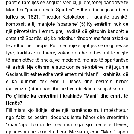
parët e familjes së shquar Mediçi, ju drejtohej banorëve të
Manit si “pasardhës të Spartës”. Edhe udheheqësi arbër i
luftës së 1821, Theodor Kolokotroni, i quante bashkë-
kombasit e tij manjote “spartanë”.(5) Ky emërtim nuk qe
një përvetësim i emrit, prej lavdisë që gëzonin banorët e
shtetit të Spartës, siç ka ndodhur rëndom me fiset aziatike
të ardhur në Europë. Por rrjedhojë e njohjes së origjinës së
tyre, traditave kulturore, zakonore dhe të besimit të njejtë
të maniotëve të shekujve modernë, me ato të spartanëve
të lashtë. Një dëshmi e autoktonisë së arbërve, në jugun e
Gadishullit është edhe vetë emërtimi “Mani” i krahinës, që
e ka burimin tek emri i Hënës dhe besimin hënor
(sellenizmi) dodonas dhe përbën objektin e këtij shkrimi.
Po ç’lidhje ka emërtimi i krahinës “Mani” dhe emrit të
Hënës?
Fillimisht kjo lidhje ishte një hamëndesim, i mbështetur
nga fakti se besimi dodonas ishte hënor dhe emertimin
“mani”apo forma të rrjedhura nga kjo rrënjë e Hënës,
gjëndeshin në vëndet e tjera. Me sa di, emri “Mani” apo i