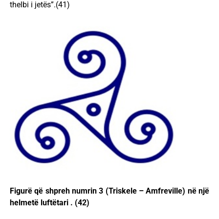
thelbi i jetës”.(41)
Figurë që shpreh numrin 3 (Triskele – Amfreville) në një
helmetë luftëtari . (42)