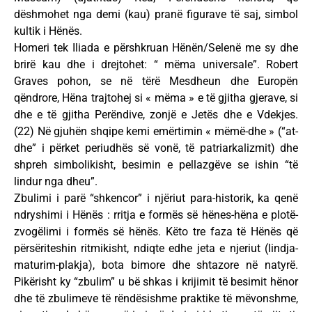
dëshmohet nga demi (kau) pranë figurave të saj, simbol
kultik i Hënës.
Homeri tek Iliada e përshkruan Hënën/Selenë me sy dhe
brirë kau dhe i drejtohet: “ mëma universale”. Robert
Graves pohon, se në tërë Mesdheun dhe Europën
qëndrore, Hëna trajtohej si « mëma » e të gjitha gjerave, si
dhe e të gjitha Perëndive, zonjë e Jetës dhe e Vdekjes.
(22) Në gjuhën shqipe kemi emërtimin « mëmë-dhe » (“at-
dhe” i përket periudhës së vonë, të patriarkalizmit) dhe
shpreh simbolikisht, besimin e pellazgëve se ishin “të
lindur nga dheu”.
Zbulimi i parë “shkencor” i njëriut para-historik, ka qenë
ndryshimi i Hënës : rritja e formës së hënes-hëna e plotë-
zvogëlimi i formës së hënës. Këto tre faza të Hënës që
përsëriteshin ritmikisht, ndiqte edhe jeta e njeriut (lindja-
maturim-plakja), bota bimore dhe shtazore në natyrë.
Pikërisht ky “zbulim” u bë shkas i krijimit të besimit hënor
dhe të zbulimeve të rëndësishme praktike të mëvonshme,