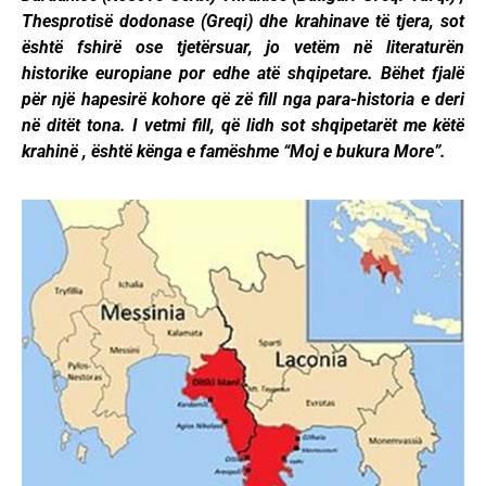
Thesprotisë dodonase (Greqi) dhe krahinave të tjera, sot
është fshirë ose tjetërsuar, jo vetëm në literaturën
historike europiane por edhe atë shqipetare. Bëhet fjalë
për një hapesirë kohore që zë fill nga para-historia e deri
në ditët tona. I vetmi fill, që lidh sot shqipetarët me këtë
krahinë , është kënga e famëshme “Moj e bukura More”.