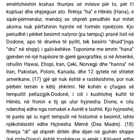
emërtoheshin krahas thurrjes së miteve për to, për t’i
kuptuar dhe shpjeguar ato. Rrënja “ha” e Hënës (Hana), e
sipër-përmendur, mendoj se shpreh perudhën kur mitet
akoma nuk përfshinin hyjnite në formën njerëzore. Kjo
periudhë i përket besimit natyror (pa tempuj) pranë lisit në
Dodone, apo të drurëve të pyllit, tek besimi “druid”(nga
“dru” në shqip) i galo-keltëve. Toponime me emrin “hana”
gjenden në një hapësire të gjerë gjeografike, si në Amerikë,
ishullin Hawai, Etiopi, Iran, Çeki, Norvegji dhe “hanna” në
Iran, Pakistan, Poloni, Kanada, dhe 12 qytete në shtetet
amerikane, (17) gjë që nuk është e rastësishme, por nuk
përbën temën e këtij shkrimi. Në kohën e çfaqjes së
tempullit pellazgjik-Dodonë, i cili i kushtohej kultit të
Hënës, në fronin e tij qe ulur hyjnesha Dione, e cila
nderohej edhe nga romaket e Asirët e lashtë. Kjo hyjneshë,
të parës që iu ngrit tempulli në historinë e besimit, ishte
njëkohësisht edhe Hyjnesha Mëmë (Dea Madre). (18)
Rrenja “di” që shpreh dritën dhe dijen në gjuhën shqipe
(në mite-Diona) është trashëguar si emër i Krijuesit edhe