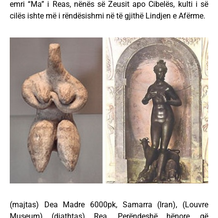
emri “Ma” i Reas, nënës së Zeusit apo Cibelës, kulti i së
cilës ishte më i rëndësishmi në të gjithë Lindjen e Afërme.
(majtas) Dea Madre 6000pk, Samarra (Iran), (Louvre
Museum) (djathtas) Rea, Perëndeshë hënore, që