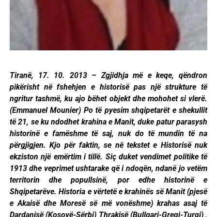
Tiranë, 17. 10. 2013 – Zgjidhja më e keqe, qëndron
pikërisht në fshehjen e historisë pas një strukture të
ngritur tashmë, ku ajo bëhet objekt dhe mohohet si vlerë.
(Emmanuel Mounier) Po të pyesim shqipetarët e shekullit
të 21, se ku ndodhet krahina e Manit, duke patur parasysh
historinë e famëshme të saj, nuk do të mundin të na
përgjigjen. Kjo për faktin, se në tekstet e Historisë nuk
ekziston një emërtim i tillë. Siç duket vendimet politike të
1913 dhe veprimet ushtarake që i ndoqën, ndanë jo vetëm
territorin dhe popullsinë, por edhe historinë e
Shqipetarëve. Historia e vërtetë e krahinës së Manit (pjesë
e Akaisë dhe Moresë së më vonëshme) krahas asaj të
Dardanisë (Kosovë-Sërbi) Thrakisë (Bullgari-Greqi-Turqi) ,