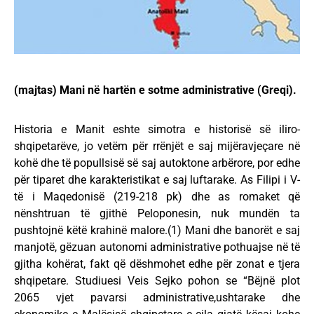
(majtas) Mani në hartën e sotme administrative (Greqi).
Historia e Manit eshte simotra e historisë së iliro-
shqipetarëve, jo vetëm për rrënjët e saj mijëravjeçare në
kohë dhe të popullsisë së saj autoktone arbërore, por edhe
për tiparet dhe karakteristikat e saj luftarake. As Filipi i V-
të i Maqedonisë (219-218 pk) dhe as romaket që
nënshtruan të gjithë Peloponesin, nuk mundën ta
pushtojnë këtë krahinë malore.(1) Mani dhe banorët e saj
manjotë, gëzuan autonomi administrative pothuajse në të
gjitha kohërat, fakt që dëshmohet edhe për zonat e tjera
shqipetare. Studiuesi Veis Sejko pohon se “Bëjnë plot
2065 vjet pavarsi administrative,ushtarake dhe