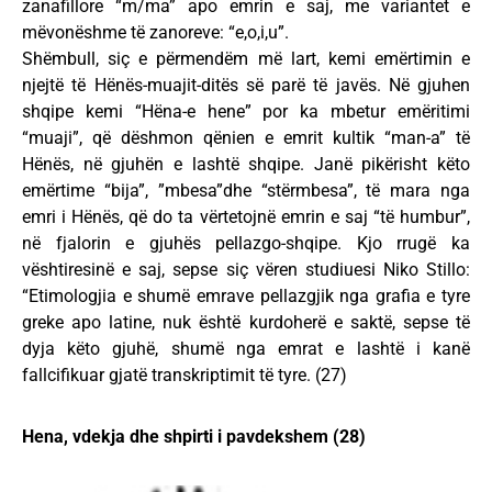
zanafillore “m/ma” apo emrin e saj, me variantet e
mëvonëshme të zanoreve: “e,o,i,u”.
Shëmbull, siç e përmendëm më lart, kemi emërtimin e
njejtë të Hënës-muajit-ditës së parë të javës. Në gjuhen
shqipe kemi “Hëna-e hene” por ka mbetur emëritimi
“muaji”, që dëshmon qënien e emrit kultik “man-a” të
Hënës, në gjuhën e lashtë shqipe. Janë pikërisht këto
emërtime “bija”, ”mbesa”dhe “stërmbesa”, të mara nga
emri i Hënës, që do ta vërtetojnë emrin e saj “të humbur”,
në fjalorin e gjuhës pellazgo-shqipe. Kjo rrugë ka
vështiresinë e saj, sepse siç vëren studiuesi Niko Stillo:
“Etimologjia e shumë emrave pellazgjik nga grafia e tyre
greke apo latine, nuk është kurdoherë e saktë, sepse të
dyja këto gjuhë, shumë nga emrat e lashtë i kanë
fallcifikuar gjatë transkriptimit të tyre. (27)
Hena, vdekja dhe shpirti i pavdekshem (28)