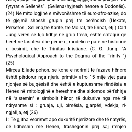
fytyrat e Sellenës”. (Sellena/hyjnesh hënore e Dodonës).
(24) Në mitollogjinë e mëvonëshme të euro-afro-azise, do
të gjejmë shpesh grupin prej tre perëndish (Hekate,
Persefoni, Sellena,tre Karite, tre Moirat, tre Erinat, etj ) Carl
Jung vëren se kjo lidhje në grup tresh, është shfaqur që
herët në lashtësi dhe përbën , modelin e parë në historinë
e besimit, dhe të Trinitas kristiane. (C. G. Jung. “A
Psychological Approach to the Dogma of the Trinity “)
(25)
Mirçea Eliade pohon, se koha e ndrimit të fazave hënore
është përdorur nga njeriu primitiv afro 15 mijë vjet para
njohjes së bujqësisë dhe është e kuptueshme rëndësia e
Hënës në mitologjinë e herëshme dhe sidomos përfshirja
në “sistemin” e simbolit hënor, të dukurive nga më të
ndryshme si : gruaja, uji, bimësia, gjarpëri, vdekja, ri-
ngjallja, etj (26)
I : Të gjitha veprimet apo dukuritë njerëzore dhe të natyrës,
që lidheshin me Hënën, trashëgonin prej saj rrënjën