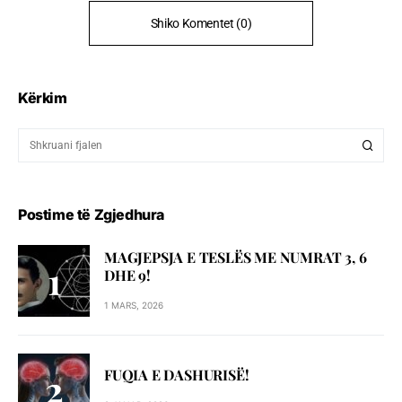
Shiko Komentet (0)
Kërkim
Postime të Zgjedhura
MAGJEPSJA E TESLËS ME NUMRAT 3, 6
DHE 9!
1 MARS, 2026
FUQIA E DASHURISË!