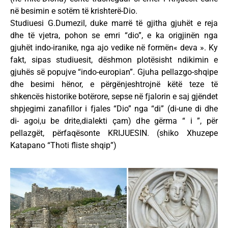
në besimin e sotëm të krishterë-Dio.
Studiuesi G.Dumezil, duke marrë të gjitha gjuhët e reja
dhe të vjetra, pohon se emri “dio”, e ka origjinën nga
gjuhët indo-iranike, nga ajo vedike në formën« deva ». Ky
fakt, sipas studiuesit, dëshmon plotësisht ndikimin e
gjuhës së popujve “indo-europian”. Gjuha pellazgo-shqipe
dhe besimi hënor, e përgënjeshtrojnë këtë teze të
shkencës historike botërore, sepse në fjalorin e saj gjëndet
shpjegimi zanafillor i fjales “Dio” nga “di” (di-une di dhe
di- agoi,u be drite,dialekti çam) dhe gërma “ i ”, për
pellazgët, përfaqësonte KRIJUESIN. (shiko Xhuzepe
Katapano “Thoti fliste shqip”)