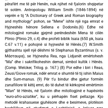
përafërt me të për Henën, nuk njihet në fjalorin shqipetar
të sotëm. Antropologu William Smith (1846-1894) në
veprën e tij “A Dictionary of Greek and Roman biography
and mythology” pohon, se “Mene” ishte një nga emrat e
Hyjneshës hënore Sellena e Dodonës.(6) Edhe në
mitologjinë romake gjejmë perëndeshën Mena të cilën
Plinio (Plinio 29, c.4) dhe profeti biblik Isaia (650 pk, Isaia
C.67 v.11) e pohojnë si hyjneshë të Hënës.(7) W.Smith
gjithashtu sjell një dëshmi të Stephanus Byzantinus (s. v.
Μάσταυρα), se Hyjnesha Rea, nga Lidjanët emërtohesh
“Ma” dhe i sakrifikoheshin demat, simbol kultik i Hënës.
(Comp. Welcker, Trilog. p. 167.) (8) Por edhe i biri i Reas,
Zeusi/Giove romak, ndër emrat e shumtë të tij ishin Maius
dhe Sum-manus. (9) Për t’u bindur dhe gjetur formën
zanafillore të këtij emri, do të duhet të kërkojmë emërtimin
“Man” të Hënës, në fjalorin dhe mitollogjinë e hapësirës
“euro-afro-aziatike”, ku u përhapën fiset pellazge. Kjo
metodë krahasuese gjuhësore dhe e besimeve, plotëson