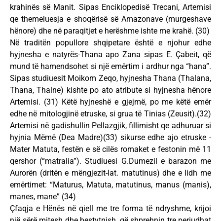
krahinës së Manit. Sipas Enciklopedisë Trecani, Artemisi
qe themeluesja e shoqërisë së Amazonave (murgeshave
hënore) dhe në paraqitjet e herëshme ishte me krahë. (30)
Në traditën popullore shqipetare është e njohur edhe
hyjnesha e natyrës-Thana apo Zana sipas E. Çabeit, që
mund të hamendsohet si një emërtim i ardhur nga “hana”.
Sipas studiuesit Moikom Zeqo, hyjnesha Thana (Thalana,
Thana, Thalne) kishte po ato atribute si hyjnesha hënore
Artemisi. (31) Këtë hyjneshë e gjejmë, po me këtë emër
edhe në mitologjinë etruske, si grua të Tinias (Zeusit).(32)
Artemisi në gadishullin Pellazgjik, fillimisht qe adhuruar si
hyjnia Mëmë (Dea Madre)(33) sikurse edhe ajo etruske -
Mater Matuta, festën e së cilës romaket e festonin më 11
qershor (“matralia”). Studiuesi G.Dumezil e barazon me
Aurorën (dritën e mëngjezit-lat. matutinus) dhe e lidh me
emërtimet: “Maturus, Matuta, matutinus, manus (manis),
manes, mane” (34)
Çfaqja e Hënës në qiell me tre forma të ndryshme, krijoi
një sërë mitesh dhe bestytnish, që shprehnin tre periudhat