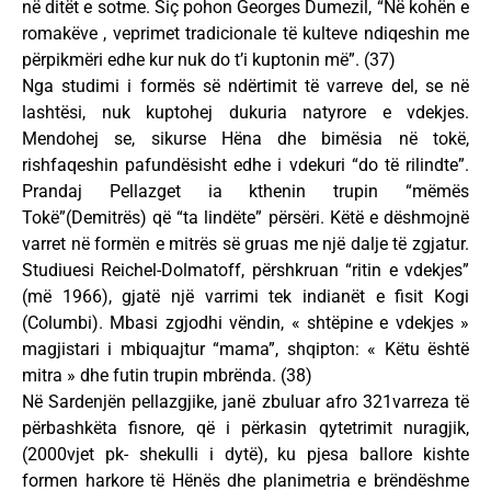
në ditët e sotme. Siç pohon Georges Dumezil, “Në kohën e
romakëve , veprimet tradicionale të kulteve ndiqeshin me
përpikmëri edhe kur nuk do t’i kuptonin më”. (37)
Nga studimi i formës së ndërtimit të varreve del, se në
lashtësi, nuk kuptohej dukuria natyrore e vdekjes.
Mendohej se, sikurse Hëna dhe bimësia në tokë,
rishfaqeshin pafundësisht edhe i vdekuri “do të rilindte”.
Prandaj Pellazget ia kthenin trupin “mëmës
Tokë”(Demitrës) që “ta lindëte” përsëri. Këtë e dëshmojnë
varret në formën e mitrës së gruas me një dalje të zgjatur.
Studiuesi Reichel-Dolmatoff, përshkruan “ritin e vdekjes”
(më 1966), gjatë një varrimi tek indianët e fisit Kogi
(Columbi). Mbasi zgjodhi vëndin, « shtëpine e vdekjes »
magjistari i mbiquajtur “mama”, shqipton: « Këtu është
mitra » dhe futin trupin mbrënda. (38)
Në Sardenjën pellazgjike, janë zbuluar afro 321varreza të
përbashkëta fisnore, që i përkasin qytetrimit nuragjik,
(2000vjet pk- shekulli i dytë), ku pjesa ballore kishte
formen harkore të Hënës dhe planimetria e brëndëshme