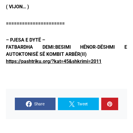
( VIJON… )
======================
– PJESA E DYTË –
FATBARDHA DEMI:BESIMI HËNOR-DËSHMI E
AUTOKTONISË SË KOMBIT ARBËR(II)
https://pashtriku.org/?kat=45&shkrimi=2011
Share
Tweet