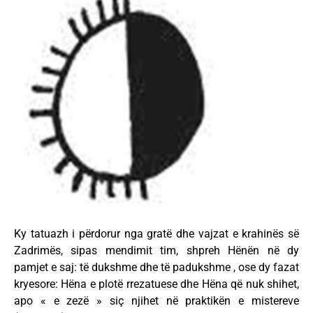
Ky tatuazh i përdorur nga gratë dhe vajzat e krahinës së
Zadrimës, sipas mendimit tim, shpreh Hënën në dy
pamjet e saj: të dukshme dhe të padukshme , ose dy fazat
kryesore: Hëna e plotë rrezatuese dhe Hëna që nuk shihet,
apo « e zezë » siç njihet në praktikën e mistereve