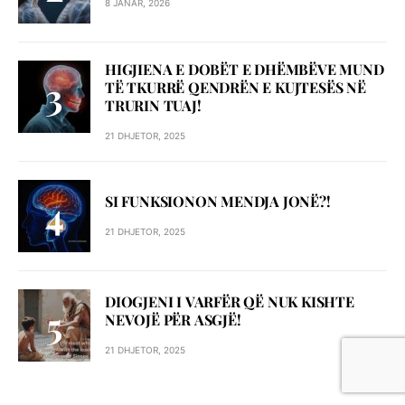
8 JANAR, 2026
HIGJIENA E DOBËT E DHËMBËVE MUND
TË TKURRË QENDRËN E KUJTESËS NË
TRURIN TUAJ!
21 DHJETOR, 2025
SI FUNKSIONON MENDJA JONË?!
21 DHJETOR, 2025
DIOGJENI I VARFËR QË NUK KISHTE
NEVOJË PËR ASGJË!
21 DHJETOR, 2025