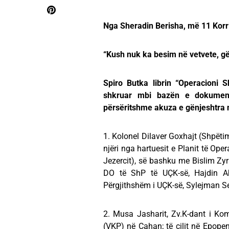
Nga Sheradin Berisha, më 11 Korr
“Kush nuk ka besim në vetvete, gë
Spiro Butka librin “Operacioni Sh
shkruar mbi bazën e dokument
përsëritshme akuza e gënjeshtra n
1. Kolonel Dilaver Goxhajt (Shpëtim
njëri nga hartuesit e Planit të Oper
Jezercit), së bashku me Bislim Zyr
DO të ShP të UÇK-së, Hajdin A
Përgjithshëm i UÇK-së, Sylejman Se
2. Musa Jasharit, Zv.K-dant i K
(VKP) në Cahan; të cilit në Epop