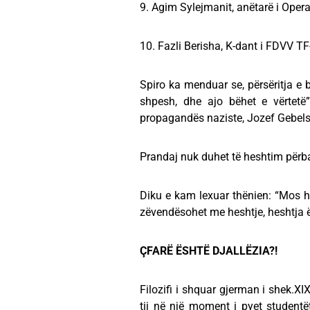
9. Agim Sylejmanit, anëtarë i Ope
10. Fazli Berisha, K-dant i FDVV TF-
Spiro ka menduar se, përsëritja e b
shpesh, dhe ajo bëhet e vërtetë”
propagandës naziste, Jozef Gebels
Prandaj nuk duhet të heshtim përbal
Diku e kam lexuar thënien: “Mos he
zëvendësohet me heshtje, heshtja ë
ÇFARË ËSHTË DJALLËZIA?!
Filozifi i shquar gjerman i shek.XI
tij në një moment i pyet studentët