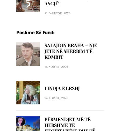
ASGJË!
21 DHJETOR, 2025
Postime Së Fundi
SALAJDIN BRAHA – NJЁ
JETЁ NЁ SHЁRBIM TЁ
KOMBIT
14 KORRIK, 2026
LINDJA E LRSHJ
14 KORRIK, 2026
PËRMENDJET MË TË
HERSHME TË
SHQIPTARËVE DHE TË