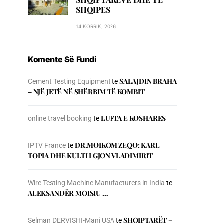
SHQIPES
14 KORRIK, 2026
Komente Së Fundi
SALAJDIN BRAHA
Cement Testing Equipment
te
– NJЁ JETЁ NЁ SHЁRBIM TЁ KOMBIT
LUFTA E KOSHARES
online travel booking
te
DR.MOIKOM ZEQO: KARL
IPTV France
te
TOPIA DHE KULTI I GJON VLADIMIRIT
Wire Testing Machine Manufacturers in India
te
ALEKSANDËR MOISIU …
SHQIPTARËT –
Selman DERVISHI-Mani USA
te