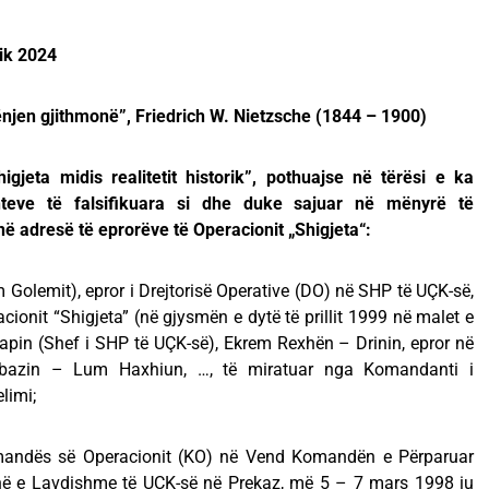
ik 2024
njen gjithmonë”, Friedrich W. Nietzsche (1844 – 1900)
igjeta midis realitetit historik”, pothuajse në tërësi e ka
eve të falsifikuara si dhe duke sajuar në mënyrë të
ë adresë të eprorëve të Operacionit „Shigjeta“:
 Golemit), epror i Drejtorisë Operative (DO) në SHP të UÇK-së,
acionit “Shigjeta” (në gjysmën e dytë të prillit 1999 në malet e
apin (Shef i SHP të UÇK-së), Ekrem Rexhën – Drinin, epror në
bazin – Lum Haxhiun, …, të miratuar nga Komandanti i
limi;
omandës së Operacionit (KO) në Vend Komandën e Përparuar
enë e Lavdishme të UÇK-së në Prekaz, më 5 – 7 mars 1998 iu