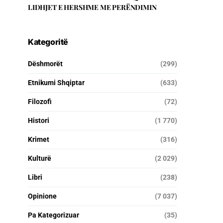
LIDHJET E HERSHME ME PERËNDIMIN
Kategoritë
Dëshmorët
(299)
Etnikumi Shqiptar
(633)
Filozofi
(72)
Histori
(1 770)
Krimet
(316)
Kulturë
(2 029)
Libri
(238)
Opinione
(7 037)
Pa Kategorizuar
(35)