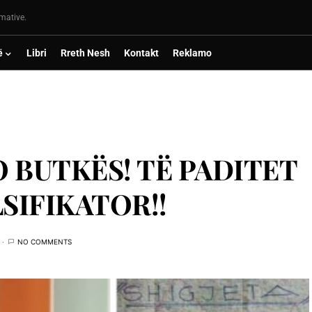
rmative.
ë
Libri
Rreth Nesh
Kontakt
Reklamo
O BUTKËS! TË PADITET
SIFIKATOR!!
NO COMMENTS