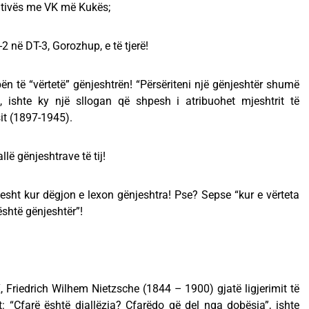
rativës me VK më Kukës;
2 në DT-3, Gorozhup, e të tjerë!
ën të “vërtetë” gënjeshtrën! “Përsëriteni një gënjeshtër shumë
, ishte ky një sllogan që shpesh i atribuohet mjeshtrit të
it (1897-1945).
lë gënjeshtrave të tij!
sht kur dëgjon e lexon gënjeshtra! Pse? Sepse “kur e vërteta
shtë gënjeshtër”!
X, Friedrich Wilhem Nietzsche (1844 – 1900) gjatë ligjerimit të
: “Çfarë është djallëzia? Çfarëdo që del nga dobësia”, ishte