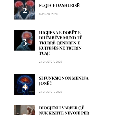
FUQIA E DASHURISË!
8 JANAR, 2026
HIGJIENA E DOBËT E
DHËMBËVE MUND TË
TKURRË QENDRËN E
KUJTESËS NË TRURIN
TUAJ!
21 DHJETOR, 2025
SI FUNKSIONON MENDJA
JONË?!
21 DHJETOR, 2025
DIOGJENI I VARFËR QË
NUK KISHTE NEVOJË PËR