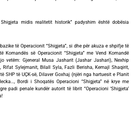
 Shigjeta midis realitetit historik” padyshim është dobësia
bazike të Operacionit “Shigjeta”, si dhe për akuza e shpifje të
e të Komandës së Operacionit “Shigjeta” me Vend Komandë
o vetëm: Gjeneral Musa Jasharit (Jashar Jashari), Nexhip
 Rifat Sylejmanit, Bilall Syla, Fazli Berisha, Kemajl Shaqirit,
të SHP të UÇK-së, Dilaver Goxhaj (njëri nga hartuesit e Planit
lecka…, Bordi i Shoqatës Operacioni “Shigjeta” në krye me
re padi penale kundër autorit të librit “Operacioni ‘Shigjeta’
a!