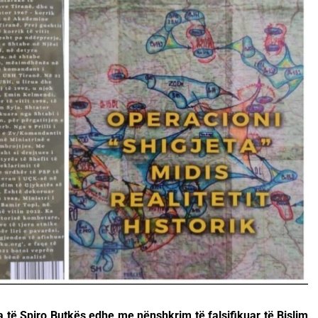
 të Spiro Butkës edhe me nënshkrim të falsifikuar të Bislim