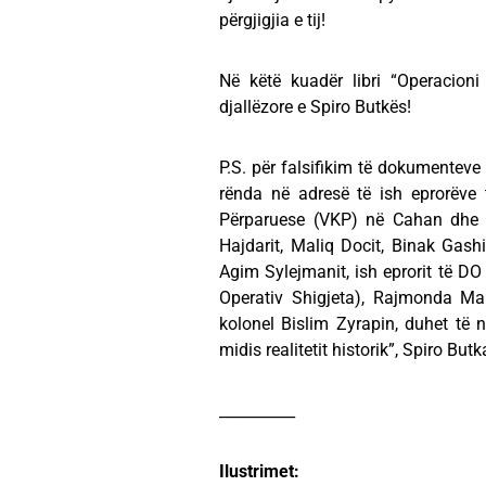
përgjigjia e tij!
Në këtë kuadër libri “Operacioni
djallëzore e Spiro Butkës!
P.S. për falsifikim të dokumenteve 
rënda në adresë të ish eprorëv
Përparuese (VKP) në Cahan dhe j
Hajdarit, Maliq Docit, Binak Gashi,
Agim Sylejmanit, ish eprorit të DO 
Operativ Shigjeta), Rajmonda Ma
kolonel Bislim Zyrapin, duhet të ng
midis realitetit historik”, Spiro Butk
__________
Ilustrimet: