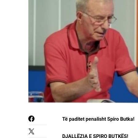
Të paditet penalisht Spiro Butka!
DJALLËZIA E SPIRO BUTKËS!