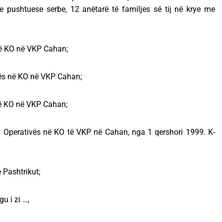
ve pushtuese serbe, 12 anëtarë të familjes së tij në krye me
 në KO në VKP Cahan;
ivës në KO në VKP Cahan;
 në KO në VKP Cahan;
or i Operativës në KO të VKP në Cahan, nga 1 qershori 1999. K-
e Pashtrikut;
u i zi …,