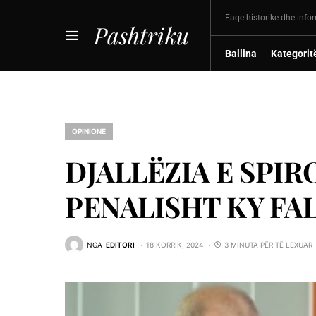
Faqe historike dhe info
Pashtriku
Ballina
Kategorit
OPINIONE
DJALLËZIA E SPIR
PENALISHT KY FAL
NGA
EDITORI
18 KORRIK, 2024
3 MINUTA PËR TË LEXUAR