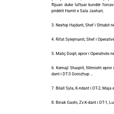
flijuan duke luftuar kundër forca
pridërit Hamit e Sala Jashari;
3. Nexhip Hajdarit, Shef i Shtabit
4. Rifat Sylejmanit, Shef i Operat
5. Maliç Doqit, epror i Operativës
6. Kemajl Shaqirit, fillimisht epr
dant i DT-3 Gorozhup …
7. Bilall Syla, K-ndant i DT-2, Maja 
8. Binak Gashi, Zv.K-dant i DT-1, Lug