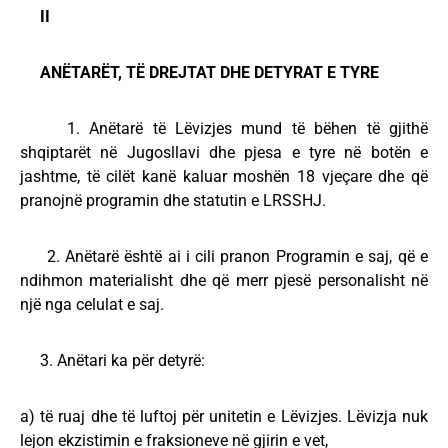
II
ANËTARËT, TË DREJTAT DHE DETYRAT E TYRE
1. Anëtarë të Lëvizjes mund të bëhen të gjithë
shqiptarët në Jugosllavi dhe pjesa e tyre në botën e
jashtme, të cilët kanë kaluar moshën 18 vjeçare dhe që
pranojnë programin dhe statutin e LRSSHJ.
2. Anëtarë është ai i cili pranon Programin e saj, që e
ndihmon materialisht dhe që merr pjesë personalisht në
një nga celulat e saj.
3. Anëtari ka për detyrë:
a) të ruaj dhe të luftoj për unitetin e Lëvizjes. Lëvizja nuk
lejon ekzistimin e fraksioneve në gjirin e vet,