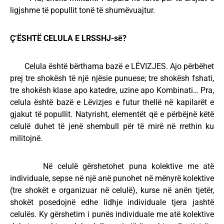
ligjshme të popullit tonë të shumëvuajtur.
Ç’ËSHTË CELULA E LRSSHJ-së?
Celula është bërthama bazë e LËVIZJES. Ajo përbëhet
prej tre shokësh të një njësie punuese; tre shokësh fshati,
tre shokësh klase apo katedre, uzine apo Kombinati… Pra,
celula është bazë e Lëvizjes e futur thellë në kapilarët e
gjakut të popullit. Natyrisht, elementët që e përbëjnë këtë
celulë duhet të jenë shembull për të mirë në rrethin ku
militojnë.
Në celulë gërshetohet puna kolektive me atë
individuale, sepse në një anë punohet në mënyrë kolektive
(tre shokët e organizuar në celulë), kurse në anën tjetër,
shokët posedojnë edhe lidhje individuale tjera jashtë
celulës. Ky gërshetim i punës individuale me atë kolektive