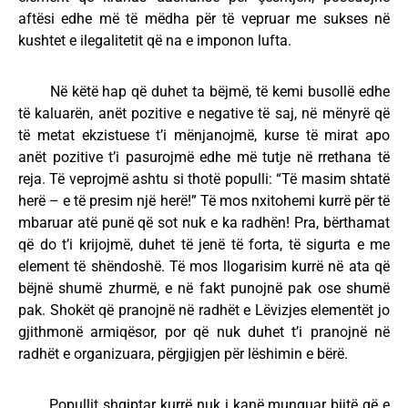
aftësi edhe më të mëdha për të vepruar me sukses në
kushtet e ilegalitetit që na e imponon lufta.
Në këtë hap që duhet ta bëjmë, të kemi busollë edhe
të kaluarën, anët pozitive e negative të saj, në mënyrë që
të metat ekzistuese t’i mënjanojmë, kurse të mirat apo
anët pozitive t’i pasurojmë edhe më tutje në rrethana të
reja. Të veprojmë ashtu si thotë populli: “Të masim shtatë
herë – e të presim një herë!” Të mos nxitohemi kurrë për të
mbaruar atë punë që sot nuk e ka radhën! Pra, bërthamat
që do t’i krijojmë, duhet të jenë të forta, të sigurta e me
element të shëndoshë. Të mos llogarisim kurrë në ata që
bëjnë shumë zhurmë, e në fakt punojnë pak ose shumë
pak. Shokët që pranojnë në radhët e Lëvizjes elementët jo
gjithmonë armiqësor, por që nuk duhet t’i pranojnë në
radhët e organizuara, përgjigjen për lëshimin e bërë.
Popullit shqiptar kurrë nuk i kanë munguar bijtë që e