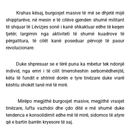
Krahas kësaj, burgosjet masive të më se dhjetë mijë
shqiptarëve, në mesin e të cilëve gjenden shumë militant
të shquar të Lëvizjes sonë i kanë shkaktuar edhe të keqen
tjetër; largimin nga aktiviteti të shumë kuadrove të
përgatitura, të cilët kanë poseduar përvojë të pasur
revolucionare.
Duke shpresuar se e tërë puna ka mbetur tek ndonjë
individ, nga emri i të cilit tmerroheshin serbomëdhenjtë,
këta të fundit e shtrinë dorën e tyre tinëzare duke vrarë
kështu shokët tanë më të mirë.
Mirëpo megjithë burgosjet masive, megjithë vrasjet
tinëzare, lufta vazhdoi dhe çdo ditë e më shumë duke
tendenca e konsolidimit edhe më të mirë, sidomos të atyre
që e bartin barrën kryesore të saj.