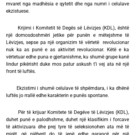
mvaret nga madhësia e qytetit dhe nga numri i celulave
ekzistuese.
Krijimi i Komitetit të Degës së Lëvizjes (KDL), është
një domosdoshmëri jetike për punën e mëtejshme të
Lëvizjes, sepse pa një organizim të vërtetë revolucionar
nuk ka as punë e as aktivitet revolucionar. Këtë e ka
vërtetuar edhe puna e gjertanishme, ku shumë grupe kanë
lindur pikërisht duke mos patur askush t’i vej ata në një
front të luftës.
Ekzistimi i shumë celulave të shpërndara, i ka dhënë
luftës jo rrallë edhe karakterin e punës spontane.
Për të krijuar Komitete të Degëve të Lëvizjes (KDL),
duhet punë e palodhshme, duhet një klasifikim i forcave
të aktivizuara dhe prej tyre të seleksionohen ata më të
mirët, që njëherit do të jenë edhe garancë për një