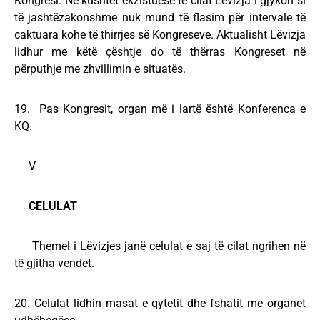
Kongresi. Në kushtet ekzistuese të cilat Lëvizja i gjykon si
të jashtëzakonshme nuk mund të flasim për intervale të
caktuara kohe të thirrjes së Kongreseve. Aktualisht Lëvizja
lidhur me këtë çështje do të thërras Kongreset në
përputhje me zhvillimin e situatës.
19. Pas Kongresit, organ më i lartë është Konferenca e
KQ.
V
CELULAT
Themel i Lëvizjes janë celulat e saj të cilat ngrihen në
të gjitha vendet.
20. Celulat lidhin masat e qytetit dhe fshatit me organet