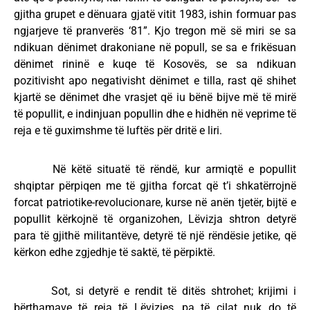
gjitha grupet e dënuara gjatë vitit 1983, ishin formuar pas
ngjarjeve të pranverës ‘81”. Kjo tregon më së miri se sa
ndikuan dënimet drakoniane në popull, se sa e frikësuan
dënimet rininë e kuqe të Kosovës, se sa ndikuan
pozitivisht apo negativisht dënimet e tilla, rast që shihet
kjartë se dënimet dhe vrasjet që iu bënë bijve më të mirë
të popullit, e indinjuan popullin dhe e hidhën në veprime të
reja e të guximshme të luftës për dritë e liri.
Në këtë situatë të rëndë, kur armiqtë e popullit
shqiptar përpiqen me të gjitha forcat që t’i shkatërrojnë
forcat patriotike-revolucionare, kurse në anën tjetër, bijtë e
popullit kërkojnë të organizohen, Lëvizja shtron detyrë
para të gjithë militantëve, detyrë të një rëndësie jetike, që
kërkon edhe zgjedhje të saktë, të përpiktë.
Sot, si detyrë e rendit të ditës shtrohet; krijimi i
bërthamave të reja të Lëvizjes, pa të cilat nuk do të