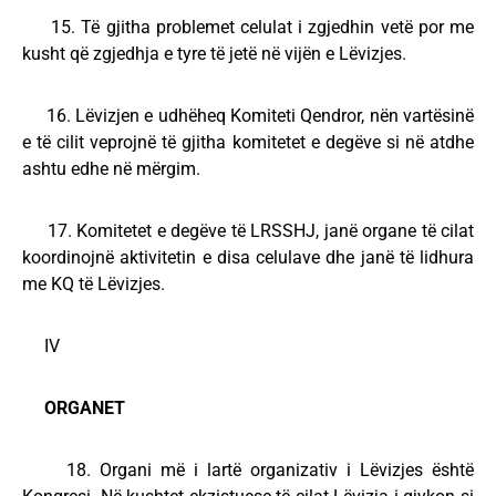
15. Të gjitha problemet celulat i zgjedhin vetë por me
kusht që zgjedhja e tyre të jetë në vijën e Lëvizjes.
16. Lëvizjen e udhëheq Komiteti Qendror, nën vartësinë
e të cilit veprojnë të gjitha komitetet e degëve si në atdhe
ashtu edhe në mërgim.
17. Komitetet e degëve të LRSSHJ, janë organe të cilat
koordinojnë aktivitetin e disa celulave dhe janë të lidhura
me KQ të Lëvizjes.
IV
ORGANET
18. Organi më i lartë organizativ i Lëvizjes është