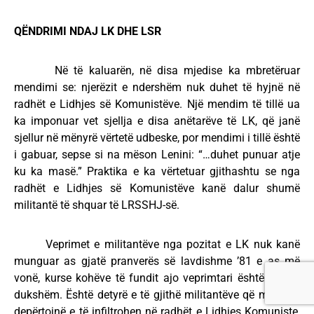
QËNDRIMI NDAJ LK DHE LSR
Në të kaluarën, në disa mjedise ka mbretëruar
mendimi se: njerëzit e ndershëm nuk duhet të hyjnë në
radhët e Lidhjes së Komunistëve. Një mendim të tillë ua
ka imponuar vet sjellja e disa anëtarëve të LK, që janë
sjellur në mënyrë vërtetë udbeske, por mendimi i tillë është
i gabuar, sepse si na mëson Lenini: “…duhet punuar atje
ku ka masë.” Praktika e ka vërtetuar gjithashtu se nga
radhët e Lidhjes së Komunistëve kanë dalur shumë
militantë të shquar të LRSSHJ-së.
Veprimet e militantëve nga pozitat e LK nuk kanë
munguar as gjatë pranverës së lavdishme ’81 e as më
vonë, kurse kohëve të fundit ajo veprimtari është shtuar
dukshëm. Është detyrë e të gjithë militantëve që mund të
depërtojnë e të infiltrohen në radhët e Lidhjes Komuniste,