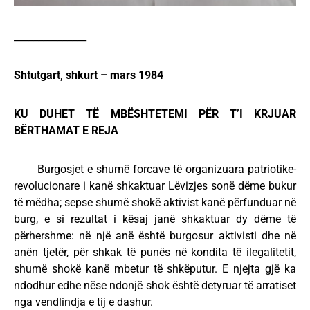
_______________
Shtutgart, shkurt – mars 1984
KU DUHET TË MBËSHTETEMI PËR T’I KRJUAR
BËRTHAMAT
E REJA
Burgosjet e shumë forcave të organizuara patriotike-
revolucionare i kanë shkaktuar Lëvizjes sonë dëme bukur
të mëdha; sepse shumë shokë aktivist kanë përfunduar në
burg, e si rezultat i kësaj janë shkaktuar dy dëme të
përhershme: në një anë është burgosur aktivisti dhe në
anën tjetër, për shkak të punës në kondita të ilegalitetit,
shumë shokë kanë mbetur të shkëputur. E njejta gjë ka
ndodhur edhe nëse ndonjë shok është detyruar të arratiset
nga vendlindja e tij e dashur.