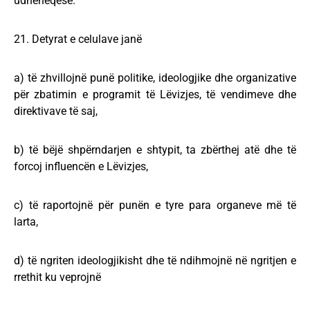
udhëheqëse.
21. Detyrat e celulave janë
a) të zhvillojnë punë politike, ideologjike dhe organizative
për zbatimin e programit të Lëvizjes, të vendimeve dhe
direktivave të saj,
b) të bëjë shpërndarjen e shtypit, ta zbërthej atë dhe të
forcoj influencën e Lëvizjes,
c) të raportojnë për punën e tyre para organeve më të
larta,
d) të ngriten ideologjikisht dhe të ndihmojnë në ngritjen e
rrethit ku veprojnë