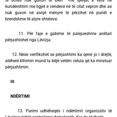
të botës nuk guxon të bien me sjelljet e veta në
kundërshtim me ligjet e vendeve në të cilat vepron dhe as
nuk guxon në asnjë mënyrë të përzihet në punët e
brendshme të atyre shteteve.
11. Për faje e gabime të palejueshme anëtari
përjashtohet nga Lëvizja.
12. Nëse verifikohet se përjashtimi ka qenë jo i drejtë,
atëherë kthimin mund ta bëjë vetëm celula që ka miratuar
përjashtimin.
III
NDËRTIMI
13. Parimi udhëheqës i ndërtimit organizativ të