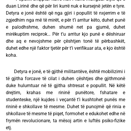
duan Lirinë dhe që për liri kurrë nuk e kursejnë jetën e tyre.
Detyra e jonë është që nga gjiri i popullit të nxjerrim e të
zgjedhim nga më të mirët, e për t’i arritur këto, duhet punë
e palodhshme, duhen shumë net pa gjumë, duhet
mirëkuptim reciprok… Për t’u arritur kjo punë e dëshiruar
dhe aq e nevojshme për çështjen tonë të përbashkët,
duhet edhe një faktor tjetër për t’i verifikuar ata, e kjo është
koha.
Detyra e jonë, e të gjithë militantëve, është mobilizimi i
të gjitha forcave të cilat i duhen çështjes dhe gjithmonë
duke hulumtuar në të gjitha shtresat e popullit. Në këtë
drejtim, krahas me rininë punëtore, fshatare e
studenteske, një kujdes i veçantë t’i kushtohet punës me
rininë e shkollave të mesme. Duhet të punojmë që rinia e
shkollave të mesme të piqet, formohet e edukohet edhe në
frymën revolucionare, ta mësoj artin e luftës psiko-fizike
etj.