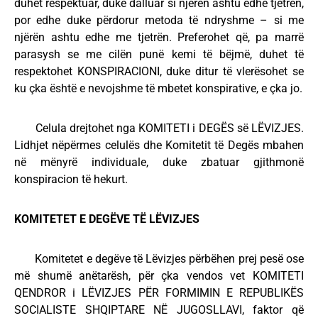
duhet respektuar, duke dalluar si njërën ashtu edhe tjetrën,
por edhe duke përdorur metoda të ndryshme – si me
njërën ashtu edhe me tjetrën. Preferohet që, pa marrë
parasysh se me cilën punë kemi të bëjmë, duhet të
respektohet KONSPIRACIONI, duke ditur të vlerësohet se
ku çka është e nevojshme të mbetet konspirative, e çka jo.
Celula drejtohet nga KOMITETI i DEGËS së LËVIZJES.
Lidhjet nëpërmes celulës dhe Komitetit të Degës mbahen
në mënyrë individuale, duke zbatuar gjithmonë
konspiracion të hekurt.
KOMITETET E DEGËVE TË LËVIZJES
Komitetet e degëve të Lëvizjes përbëhen prej pesë ose
më shumë anëtarësh, për çka vendos vet KOMITETI
QENDROR i LËVIZJES PËR FORMIMIN E REPUBLIKËS
SOCIALISTE SHQIPTARE NË JUGOSLLAVI, faktor që