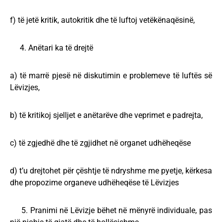
f) të jetë kritik, autokritik dhe të luftoj vetëkënaqësinë,
4. Anëtari ka të drejtë
a) të marrë pjesë në diskutimin e problemeve të luftës së
Lëvizjes,
b) të kritikoj sjelljet e anëtarëve dhe veprimet e padrejta,
c) të zgjedhë dhe të zgjidhet në organet udhëheqëse
d) t’u drejtohet për çështje të ndryshme me pyetje, kërkesa
dhe propozime organeve udhëheqëse të Lëvizjes
5. Pranimi në Lëvizje bëhet në mënyrë individuale, pas