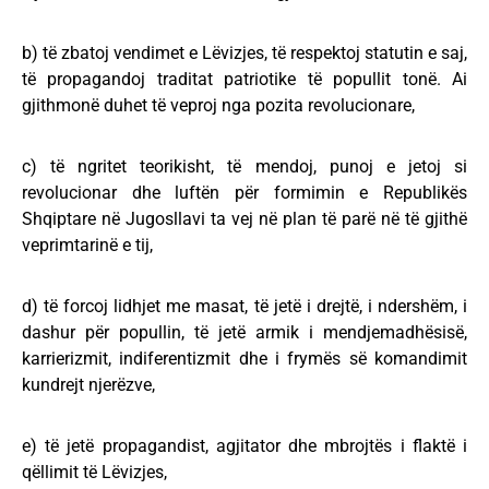
b) të zbatoj vendimet e Lëvizjes, të respektoj statutin e saj,
të propagandoj traditat patriotike të popullit tonë. Ai
gjithmonë duhet të veproj nga pozita revolucionare,
c) të ngritet teorikisht, të mendoj, punoj e jetoj si
revolucionar dhe luftën për formimin e Republikës
Shqiptare në Jugosllavi ta vej në plan të parë në të gjithë
veprimtarinë e tij,
d) të forcoj lidhjet me masat, të jetë i drejtë, i ndershëm, i
dashur për popullin, të jetë armik i mendjemadhësisë,
karrierizmit, indiferentizmit dhe i frymës së komandimit
kundrejt njerëzve,
e) të jetë propagandist, agjitator dhe mbrojtës i flaktë i
qëllimit të Lëvizjes,