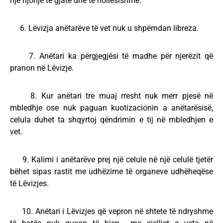
një njohje të gjatë dhe të hollësishme.
6. Lëvizja anëtarëve të vet nuk u shpërndan libreza.
7. Anëtari ka përgjegjësi të madhe për njerëzit që
pranon në Lëvizje.
8. Kur anëtari tre muaj rresht nuk merr pjesë në
mbledhje ose nuk paguan kuotizacionin a anëtarësisë,
celula duhet ta shqyrtoj qëndrimin e tij në mbledhjen e
vet.
9. Kalimi i anëtarëve prej një celule në një celulë tjetër
bëhet sipas rastit me udhëzime të organeve udhëheqëse
të Lëvizjes.
10. Anëtari i Lëvizjes që vepron në shtete të ndryshme