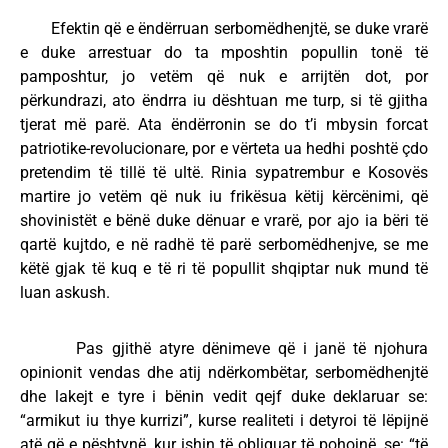
Efektin që e ëndërruan serbomëdhenjtë, se duke vrarë
e duke arrestuar do ta mposhtin popullin tonë të
pamposhtur, jo vetëm që nuk e arrijtën dot, por
përkundrazi, ato ëndrra iu dështuan me turp, si të gjitha
tjerat më parë. Ata ëndërronin se do t’i mbysin forcat
patriotike-revolucionare, por e vërteta ua hedhi poshtë çdo
pretendim të tillë të ultë. Rinia sypatrembur e Kosovës
martire jo vetëm që nuk iu frikësua këtij kërcënimi, që
shovinistët e bënë duke dënuar e vrarë, por ajo ia bëri të
qartë kujtdo, e në radhë të parë serbomëdhenjve, se me
këtë gjak të kuq e të ri të popullit shqiptar nuk mund të
luan askush.
Pas gjithë atyre dënimeve që i janë të njohura
opinionit vendas dhe atij ndërkombëtar, serbomëdhenjtë
dhe lakejt e tyre i bënin vedit qejf duke deklaruar se:
“armikut iu thye kurrizi”, kurse realiteti i detyroi të lëpijnë
atë që e pështynë, kur ishin të obliguar të pohojnë, se: “të