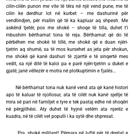
cilin-cilën punon me vite të tëra në një vend pune, me të
cilin ke derdhur lot në kurbet – me dashurinë për
vendlindjen, për mallin që të ka kapluar aq shpesh. Me
askënd tjetër, pos me shokë – shoqe të tilla, duhet t’i
mbushim bërthamat tona të reja. Bërthamat që do të
përbëhen me shokë të tillë, me shokë që e duan njëri-
tjetrin aq shumë, sa të mos kursehet as jeta për shokun,
me shokë që kanë dashuri të zjarrtë e të sinqertë mes
vedit, sa një ditë të kaloi pa e parë njëri-tjetrin u duket e
gjatë; janë vëllezër e motra në plotkuptimin e fjalës…
Në bërthamat tona nuk kanë vend ata që kanë histori
apo të kaluar të njollosur, ata të cilët nuk kanë sjellje të
mira së pari në familjet e tyre e tek pastaj edhe në shoqëri
në përgjithësi. Aty duhet të hyjnë vetëm ata njerëz e
kuadra, në të cilët vet populli i ka sytë dhe shpresat.
Pra, shokë militant! Përpara në luftë për të drejtat e