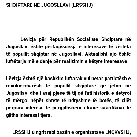
SHQIPTARE NË JUGOSLLAVI (LRSSHJ)
I
Lëvizja për Republikën Socialiste Shqiptare në
Jugosllavi është përfaqësuesja e interesave të vërteta
të popullit shqiptar në Jugosllavi. Aktualisht ajo është
luftëtarja më e denjë për realizimin e këtyre interesave.
Lëvizja është një bashkim luftarak vullnetar patriotësh e
revolucionarësh të popullit shqiptarë që jeton në
Jugosllavi dhe i asaj pjese të tij që fati historik e detyroi
të mërgoi nëpër shtete të ndryshme të botës, të cilët
përpara interesit të përgjithshëm i kanë sakrifikuar të
gjitha interesat tjera.
LRSSHJ u ngrit mbi bazën e organizatave LNÇKVSHJ,