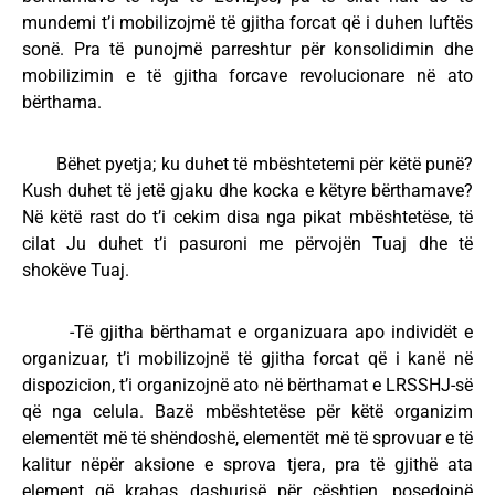
mundemi t’i mobilizojmë të gjitha forcat që i duhen luftës
sonë. Pra të punojmë parreshtur për konsolidimin dhe
mobilizimin e të gjitha forcave revolucionare në ato
bërthama.
Bëhet pyetja; ku duhet të mbështetemi për këtë punë?
Kush duhet të jetë gjaku dhe kocka e këtyre bërthamave?
Në këtë rast do t’i cekim disa nga pikat mbështetëse, të
cilat Ju duhet t’i pasuroni me përvojën Tuaj dhe të
shokëve Tuaj.
-Të gjitha bërthamat e organizuara apo individët e
organizuar, t’i mobilizojnë të gjitha forcat që i kanë në
dispozicion, t’i organizojnë ato në bërthamat e LRSSHJ-së
që nga celula. Bazë mbështetëse për këtë organizim
elementët më të shëndoshë, elementët më të sprovuar e të
kalitur nëpër aksione e sprova tjera, pra të gjithë ata
element që krahas dashurisë për çështjen, posedojnë