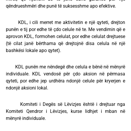
qëndrueshmëri dhe punë të suksesshme apo efektive.
KDL, i cili merret me aktivitetin e një qyteti, drejton
punën e tij por edhe të çdo celule në te. Me vendimin që e
aprovon KDL, formohen celulat, por edhe celulat drejtuese
(të cilat janë bërthama që drejtojnë disa celula në një
bashkësi lokale apo qytet).
KDL punën me nëndegë dhe celula e bënë në mënyrë
individuale. KDL vendosë për çdo aksion në përmasa
qyteti, por edhe jep urdhëra ndonjë celule për kryerjen e
ndonjë aksioni lokal.
Komiteti i Degës së Lëvizjes është i drejtuar nga
Komiteti Qendror i Lëvizjes, kurse lidhjet i mban në
mënyrë individuale.