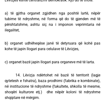
Lëvizjes është centralizmi demokratik. Kjo do të thotë:
a) të gjitha organet zgjidhen nga poshtë lartë, nëpër
tubime të ndryshme, në forma që do të gjenden më të
përshtatshme, ashtu siç na i imponon veprimtaria në
ilegalitet,
b) organet udhëheqëse janë të detyruara që kohë pas
kohe të japin llogari para celulave të Lëvizjes,
c) organet bazë japin llogari para organeve më të larta.
14. Lëvizja ndërtohet në bazë të territorit (lagje
qytetesh e fshatra), baza prodhimi (fabrika e kombinate),
në institucione të ndryshme (fakultete, shkolla të mesme,
shoqëri kulturore etj.) dhe nëpër koloni të ndryshme
shqiptare në mërgim.