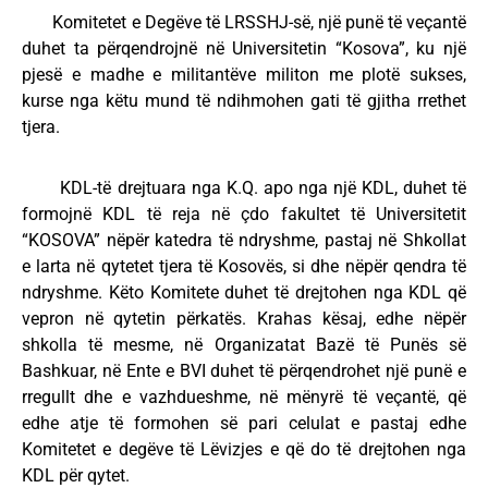
Komitetet e Degëve të LRSSHJ-së, një punë të veçantë
duhet ta përqendrojnë në Universitetin “Kosova”, ku një
pjesë e madhe e militantëve militon me plotë sukses,
kurse nga këtu mund të ndihmohen gati të gjitha rrethet
tjera.
KDL-të drejtuara nga K.Q. apo nga një KDL, duhet të
formojnë KDL të reja në çdo fakultet të Universitetit
“KOSOVA” nëpër katedra të ndryshme, pastaj në Shkollat
e larta në qytetet tjera të Kosovës, si dhe nëpër qendra të
ndryshme. Këto Komitete duhet të drejtohen nga KDL që
vepron në qytetin përkatës. Krahas kësaj, edhe nëpër
shkolla të mesme, në Organizatat Bazë të Punës së
Bashkuar, në Ente e BVI duhet të përqendrohet një punë e
rregullt dhe e vazhdueshme, në mënyrë të veçantë, që
edhe atje të formohen së pari celulat e pastaj edhe
Komitetet e degëve të Lëvizjes e që do të drejtohen nga
KDL për qytet.