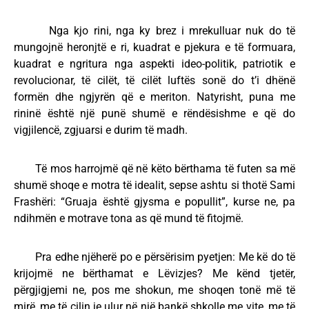
Nga kjo rini, nga ky brez i mrekulluar nuk do të
mungojnë heronjtë e ri, kuadrat e pjekura e të formuara,
kuadrat e ngritura nga aspekti ideo-politik, patriotik e
revolucionar, të cilët, të cilët luftës sonë do t’i dhënë
formën dhe ngjyrën që e meriton. Natyrisht, puna me
rininë është një punë shumë e rëndësishme e që do
vigjilencë, zgjuarsi e durim të madh.
Të mos harrojmë që në këto bërthama të futen sa më
shumë shoqe e motra të idealit, sepse ashtu si thotë Sami
Frashëri: “Gruaja është gjysma e popullit”, kurse ne, pa
ndihmën e motrave tona as që mund të fitojmë.
Pra edhe njëherë po e përsërisim pyetjen: Me kë do të
krijojmë ne bërthamat e Lëvizjes? Me kënd tjetër,
përgjigjemi ne, pos me shokun, me shoqen tonë më të
mirë, me të cilin je ulur në një bankë shkolle me vite, me të