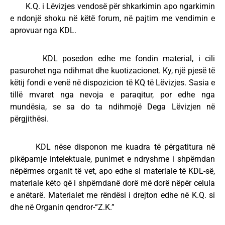
K.Q. i Lëvizjes vendosë për shkarkimin apo ngarkimin
e ndonjë shoku në këtë forum, në pajtim me vendimin e
aprovuar nga KDL.
KDL posedon edhe me fondin material, i cili
pasurohet nga ndihmat dhe kuotizacionet. Ky, një pjesë të
këtij fondi e venë në dispozicion të KQ të Lëvizjes. Sasia e
tillë mvaret nga nevoja e paraqitur, por edhe nga
mundësia, se sa do ta ndihmojë Dega Lëvizjen në
përgjithësi.
KDL nëse disponon me kuadra të përgatitura në
pikëpamje intelektuale, punimet e ndryshme i shpërndan
nëpërmes organit të vet, apo edhe si materiale të KDL-së,
materiale këto që i shpërndanë dorë më dorë nëpër celula
e anëtarë. Materialet me rëndësi i drejton edhe në K.Q. si
dhe në Organin qendror-“Z.K.”