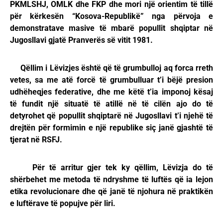
PKMLSHJ, OMLK dhe FKP dhe mori një orientim të tillë
për kërkesën “Kosova-Republikë” nga përvoja e
demonstratave masive të mbarë popullit shqiptar në
Jugosllavi gjatë Pranverës së vitit 1981.
Qëllim i Lëvizjes është që të grumbulloj aq forca rreth
vetes, sa me atë forcë të grumbulluar t’i bëjë presion
udhëheqjes federative, dhe me këtë t’ia imponoj kësaj
të fundit një situatë të atillë në të cilën ajo do të
detyrohet që popullit shqiptarë në Jugosllavi t’i njehë të
drejtën për formimin e një republike siç janë gjashtë të
tjerat në RSFJ.
Për të arritur gjer tek ky qëllim, Lëvizja do të
shërbehet me metoda të ndryshme të luftës që ia lejon
etika revolucionare dhe që janë të njohura në praktikën
e luftërave të popujve për liri.