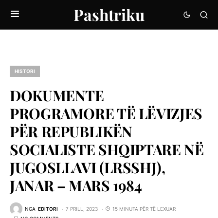
Pashtriku
HISTORI
DOKUMENTE
PROGRAMORE TË LËVIZJES
PËR REPUBLIKËN
SOCIALISTE SHQIPTARE NË
JUGOSLLAVI (LRSSHJ),
JANAR – MARS 1984
NGA
EDITORI
7 PRILL, 2023
15 MINUTA PËR TË LEXUAR