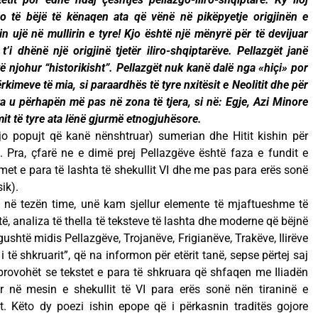
do të bëjë të kënaqen ata që vënë në pikëpyetje origjinën e
lin ujë në mullirin e tyre! Kjo është një mënyrë për të devijuar
i dhënë një origjinë tjetër iliro-shqiptarëve. Pellazgët janë
ë njohur “historikisht”. Pellazgët nuk kanë dalë nga «hiçi» por
kimeve të mia, si paraardhës të tyre nxitësit e Neolitit dhe për
a u përhapën më pas në zona të tjera, si në: Egje, Azi Minore
it të tyre ata lënë gjurmë etnogjuhësore.
jo popujt që kanë nënshtruar) sumerian dhe Hitit kishin për
. Pra, çfarë ne e dimë prej Pellazgëve është faza e fundit e
rimet e para të lashta të shekullit VI dhe me pas para erës sonë
ik).
t në tezën time, unë kam sjellur elemente të mjaftueshme të
 analiza të thella të teksteve të lashta dhe moderne që bëjnë
shtë midis Pellazgëve, Trojanëve, Frigianëve, Trakëve, Ilirëve
 të shkruarit”, që na informon për etërit tanë, sepse përtej saj
 provohët se tekstet e para të shkruara që shfaqen me Iliadën
ar në mesin e shekullit të VI para erës sonë nën tiraninë e
rkut. Këto dy poezi ishin epope që i përkasnin traditës gojore