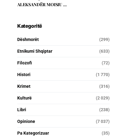
ALEKSANDËR MOISIU …
Kategoritë
Dëshmorët
(299)
Etnikumi Shqiptar
(633)
Filozofi
(72)
Histori
(1 770)
Krimet
(316)
Kulturë
(2 029)
Libri
(238)
Opinione
(7 037)
Pa Kategorizuar
(35)