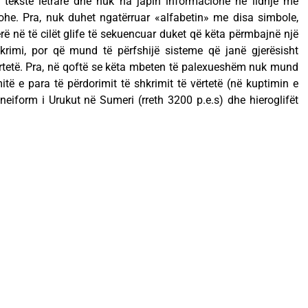
 tekste letrare dhe nuk na japin informacione në lidhje me
kohe. Pra, nuk duhet ngatërruar «alfabetin» me disa simbole,
jerë në të cilët glife të sekuencuar duket që këta përmbajnë një
krimi, por që mund të përfshijë sisteme që janë gjerësisht
ërtetë. Pra, në qoftë se këta mbeten të palexueshëm nuk mund
itë e para të përdorimit të shkrimit të vërtetë (në kuptimin e
uneiform i Urukut në Sumeri (rreth 3200 p.e.s) dhe hieroglifët