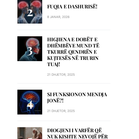
FUQIA E DASHURISË!
8 JANAR, 2026
HIGJIENA E DOBËT E
DHËMBËVE MUND TË
TKURRË QENDRËN E
KUJTESËS NË TRURIN
TUAJ!
21 DHJETOR, 2025
SI FUNKSIONON MENDJA
JONË?!
21 DHJETOR, 2025
DIOGJENI I VARFËR QË
NUK KISHTE NEVOJË PËR