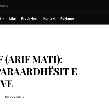
rmative.
ë
Libri
Rreth Nesh
Kontakt
Reklamo
 (ARIF MATI):
PARAARDHËSIT E
ËVE
NO COMMENTS