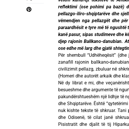
reflektimi (ose pohimi pa bazë) 
pellazgo-iliro-shqiptarëve dhe sjel
vëmendjen nga pellazgët dhe për t’
paraardhësit e tyre më të ngushtë t
kanë pasur, sipas studimeve dhe kër
djep rajonin Ballkano-danubian. At
ose edhe më larg dhe gjatë shtegtim
Për shembull “Udhëheqësit” (dhe 
zanafill rajonin ballkano-danubian
civilizimit pellazg, zbuluar në shk
(Homeri dhe autorët arkaik dhe klas
Në dy librat e mi, dhe veçanërish
besueshme dhe argumente të ngurtë,
pakundërshtueshëm një lidhje të ngu
dhe Shqiptarëve. Është “qytetërimi i
nuk kishte tekste të shkruar. Tani
dhe Odisenë, të cilat janë shkru
Pisistratit dhe djalit të tij Hipa