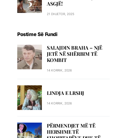
ASGJË!
21 DHJETOR, 2025
Postime Së Fundi
SALAJDIN BRAHA – NJЁ
JETЁ NЁ SHЁRBIM TЁ
KOMBIT
14 KORRIK, 2026
LINDJA E LRSHJ
14 KORRIK, 2026
PËRMENDJET MË TË
HERSHME TË
SHQIPTARËVE DHE TË