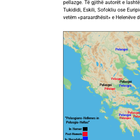
pellazge. Të gjithë autorët e lashtë
Tukididi, Eskili, Sofokliu ose Euri
vetëm «paraardhësit» e Helenëve dhe