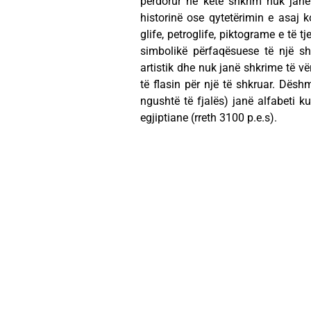
përdorur në këtë shkrim nuk janë
historinë ose qytetërimin e asaj 
glife, petroglife, piktograme e të t
simbolikë përfaqësuese të një sh
artistik dhe nuk janë shkrime të v
të flasin për një të shkruar. Dëshm
ngushtë të fjalës) janë alfabeti k
egjiptiane (rreth 3100 p.e.s).