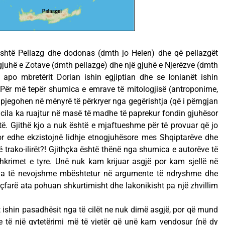
 është Pellazg dhe dodonas (dmth jo Helen) dhe që pellazgët
 gjuhë e Zotave (dmth pellazge) dhe një gjuhë e Njerëzve (dmth
 apo mbretërit Dorian ishin egjiptian dhe se Ionianët ishin
. Për më tepër shumica e emrave të mitologjisë (antroponime,
jegohen në mënyrë të përkryer nga gegërishtja (që i përngjan
e cila ka ruajtur në masë të madhe të paprekur fondin gjuhësor
htë. Gjithë kjo a nuk është e mjaftueshme për të provuar që jo
or edhe ekzistojnë lidhje etnogjuhësore mes Shqiptarëve dhe
të trako-ilirët?! Gjithçka është thënë nga shumica e autorëve të
hkrimet e tyre. Unë nuk kam krijuar asgjë por kam sjellë në
va të nevojshme mbështetur në argumente të ndryshme dhe
r çfarë ata pohuan shkurtimisht dhe lakonikisht pa një zhvillim
t ishin pasadhësit nga të cilët ne nuk dimë asgjë, por që mund
e të një qytetërimi më të vjetër që unë kam vendosur (në dy