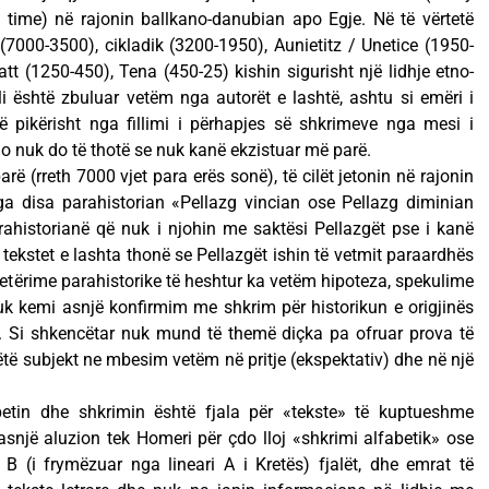
 time) në rajonin ballkano-danubian apo Egje. Në të vërtetë
 (7000-3500), cikladik (3200-1950), Aunietitz / Unetice (1950-
tt (1250-450), Tena (450-25) kishin sigurisht një lidhje etno-
ili është zbuluar vetëm nga autorët e lashtë, ashtu si emëri i
ë pikërisht nga fillimi i përhapjes së shkrimeve nga mesi i
kjo nuk do të thotë se nuk kanë ekzistuar më parë.
parë (rreth 7000 vjet para erës sonë), të cilët jetonin në rajonin
ga disa parahistorian «Pellazg vincian ose Pellazg diminian
rahistorianë që nuk i njohin me saktësi Pellazgët pse i kanë
tekstet e lashta thonë se Pellazgët ishin të vetmit paraardhës
ytetërime parahistorike të heshtur ka vetëm hipoteza, spekulime
k kemi asnjë konfirmim me shkrim për historikun e origjinës
re. Si shkencëtar nuk mund të themë diçka pa ofruar prova të
ë subjekt ne mbesim vetëm në pritje (ekspektativ) dhe në një
etin dhe shkrimin është fjala për «tekste» të kuptueshme
snjë aluzion tek Homeri për çdo lloj «shkrimi alfabetik» ose
 B (i frymëzuar nga lineari A i Kretës) fjalët, dhe emrat të