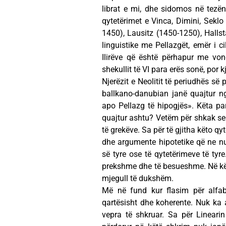
librat e mi, dhe sidomos në tezën
qytetërimet e Vinca, Dimini, Seklo
1450), Lausitz (1450-1250), Hallsta
linguistike me Pellazgët, emër i c
Ilirëve që është përhapur me von
shekullit të VI para erës sonë, por 
Njerëzit e Neolitit të periudhës së 
ballkano-danubian janë quajtur n
apo Pellazg të hipogjës». Këta pa
quajtur ashtu? Vetëm për shkak se 
të grekëve. Sa për të gjitha këto q
dhe argumente hipotetike që ne nu
së tyre ose të qytetërimeve të ty
prekshme dhe të besueshme. Në kët
mjegull të dukshëm.
Më në fund kur flasim për alfab
qartësisht dhe koherente. Nuk ka a
vepra të shkruar. Sa për Linearin