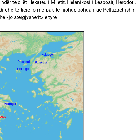
 ndër të cilët Hekateu i Miletit, Helanikosi i Lesbosit, Herodoti,
pidi dhe të tjerë jo me pak të njohur, pohuan që Pellazgët ishin
 «jo stërgjyshërit» e tyre.