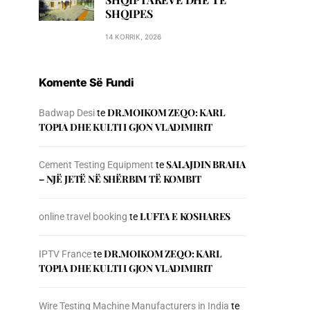
SHQIPES
14 KORRIK, 2026
Komente Së Fundi
DR.MOIKOM ZEQO: KARL
Badwap Desi
te
TOPIA DHE KULTI I GJON VLADIMIRIT
SALAJDIN BRAHA
Cement Testing Equipment
te
– NJЁ JETЁ NЁ SHЁRBIM TЁ KOMBIT
LUFTA E KOSHARES
online travel booking
te
DR.MOIKOM ZEQO: KARL
IPTV France
te
TOPIA DHE KULTI I GJON VLADIMIRIT
Wire Testing Machine Manufacturers in India
te