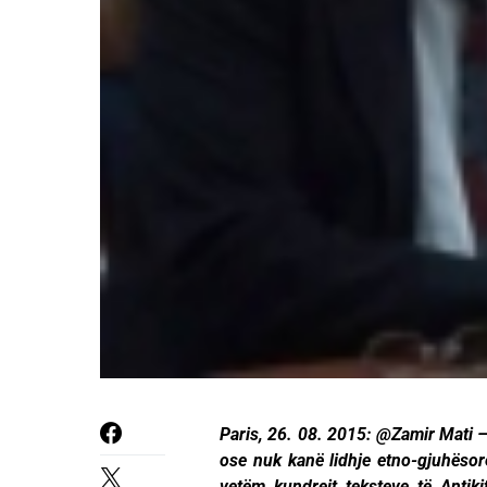
Paris, 26. 08. 2015: @Zamir Mati – 
ose nuk kanë lidhje etno-gjuhësor
vetëm kundrejt teksteve të Antikit