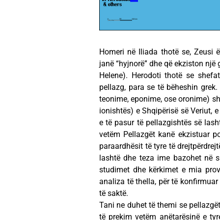
Homeri në Iliada thotë se, Zeusi
janë “hyjnorë” dhe që ekziston një
Helene). Herodoti thotë se shefat
pellazg, para se të bëheshin grek
teonime, eponime, ose oronime) shp
ionishtës) e Shqipërisë së Veriut, 
e të pasur të pellazgishtës së las
vetëm Pellazgët kanë ekzistuar p
paraardhësit të tyre të drejtpërdrej
lashtë dhe teza ime bazohet në s
studimet dhe kërkimet e mia pro
analiza të thella, për të konfirmua
të saktë.
Tani ne duhet të themi se pellazgë
të prekim vetëm anëtarësinë e tyr