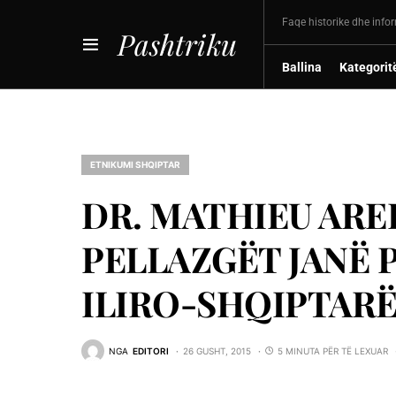
Faqe historike dhe info
Pashtriku
Ballina
Kategorit
ETNIKUMI SHQIPTAR
DR. MATHIEU AREF
PELLAZGËT JANË 
ILIRO-SHQIPTAR
NGA
EDITORI
26 GUSHT, 2015
5 MINUTA PËR TË LEXUAR