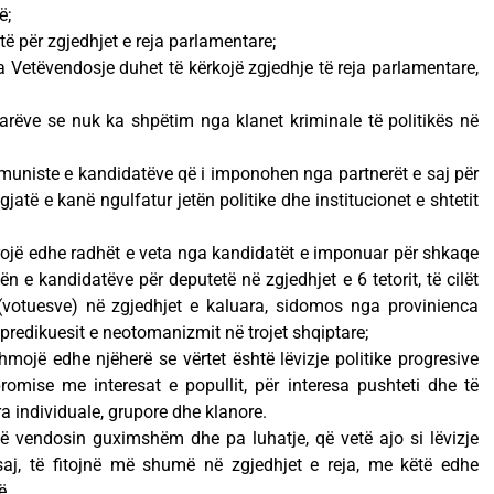
ë;
ë për zgjedhjet e reja parlamentare;
 Vetëvendosje duhet të kërkojë zgjedhje të reja parlamentare,
arëve se nuk ka shpëtim nga klanet kriminale të politikës në
muniste e kandidatëve që i imponohen nga partnerët e saj për
gjatë e kanë ngulfatur jetën politike dhe institucionet e shtetit
trojë edhe radhët e veta nga kandidatët e imponuar për shkaqe
ën e kandidatëve për deputetë në zgjedhjet e 6 tetorit, të cilët
votuesve) në zgjedhjet e kaluara, sidomos nga provinienca
 predikuesit e neotomanizmit në trojet shqiptare;
mojë edhe njëherë se vërtet është lëvizje politike progresive
mise me interesat e popullit, për interesa pushteti dhe të
era individuale, grupore dhe klanore.
të vendosin guximshëm dhe pa luhatje, që vetë ajo si lëvizje
 saj, të fitojnë më shumë në zgjedhjet e reja, me këtë edhe
ë.