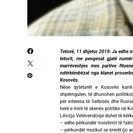
Tetovë, 11 dhjetor 2019: Ja edhe m
tetorit, me pengesat gjatë numër
marrëveshjes mes partive fitues
ndërkëmbëzat nga klanet proserbe 
Kosovës.
Nëse qytetarët e Kosovës kanë 
shpërngulen, të dhunohen politiki
për interesa të Serbisës dhe Rusis
herë e mirë të skenës politike në K
Lëvizja Vetëvendosje duhet të kërk
– edhe përkundër insistimit të fakto
– përkundër rrezikut se krerët (jo 