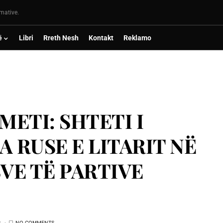
rmative.
ë
Libri
Rreth Nesh
Kontakt
Reklamo
ETI: SHTETI I
 RUSE E LITARIT NË
VE TË PARTIVE
R
NO COMMENTS