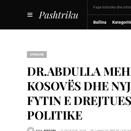
Faqe historike dhe info
Pashtriku
Ballina
Kategorit
OPINIONE
DR.ABDULLA MEHM
KOSOVËS DHE NYJA
FYTIN E DREJTUES
POLITIKE
NGA
EDITORI
11 DHJETOR, 2019
2 MINUTA PËR TË LEXUA