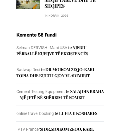
SHQIPES
14 KORRIK, 2026
Komente Së Fundi
NJERIU
Selman DERVISHI-Mani USA
te
PЁRBALLЁ KUFIJVE TЁ EKZISTENCЁS
DR.MOIKOM ZEQO: KARL
Badwap Desi
te
TOPIA DHE KULTI I GJON VLADIMIRIT
SALAJDIN BRAHA
Cement Testing Equipment
te
– NJЁ JETЁ NЁ SHЁRBIM TЁ KOMBIT
LUFTA E KOSHARES
online travel booking
te
DR.MOIKOM ZEQO: KARL
IPTV France
te