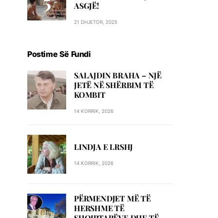
ASGJË!
21 DHJETOR, 2025
Postime Së Fundi
SALAJDIN BRAHA – NJЁ
JETЁ NЁ SHЁRBIM TЁ
KOMBIT
14 KORRIK, 2026
LINDJA E LRSHJ
14 KORRIK, 2026
PËRMENDJET MË TË
HERSHME TË
SHQIPTARËVE DHE TË