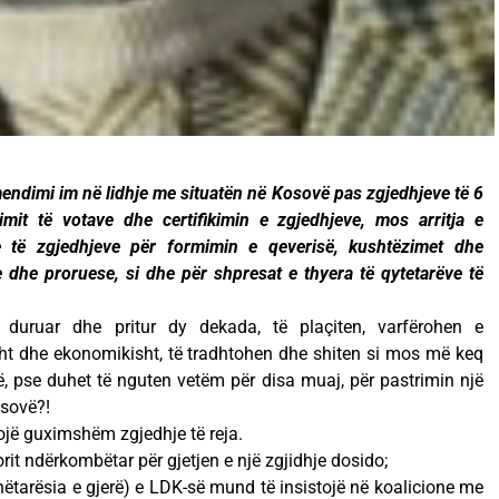
endimi im në lidhje me situatën në Kosovë pas zgjedhjeve të 6
imit të votave dhe certifikimin e zgjedhjeve, mos arritja e
e të zgjedhjeve për formimin e qeverisë, kushtëzimet dhe
dhe proruese, si dhe për shpresat e thyera të qytetarëve të
duruar dhe pritur dy dekada, të plaçiten, varfërohen e
sht dhe ekonomikisht, të tradhtohen dhe shiten si mos më keq
ë, pse duhet të nguten vetëm për disa muaj, për pastrimin një
osovë?!
ojë guximshëm zgjedhje të reja.
rit ndërkombëtar për gjetjen e një zgjidhje dosido;
anëtarësia e gjerë) e LDK-së mund të insistojë në koalicione me