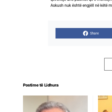
Askush nuk është engjëll në këtë m
Share
Postime të Lidhura